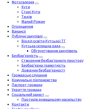
Фотогалерея
Кути
Старі Кути
Тюдів
Малий Рожин
Оголошення
Вакансії
Публічні закупівлі
Відділ освіти Кутської ТГ
Кутська селищна рада
Обгрунтування закупівель
Безбар'єрність
Створення безбар'єрного простору
Безбар’єрна грамотність
Довідник безбар'єрності
Громадські слухання
Комунальні підприємства
Паспорт громади
Укриття громади
Соціальний захист
Протидія домашньому насильству
Контакти