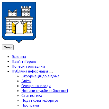
Перейти
Перейдіть
Перейдіть
Перейти
до
на
на
до
змісту
ліву
праву
нижнього
бічну
бічну
колонтитула
панель
панель
Меню
Головна
Пам'яті Героїв
Почесні громадяни
Публічна інформація
Інформація до відома
Звіти
Очищення влади
Новини служби зайнятості
Статистика
Податкова інформує
Програми