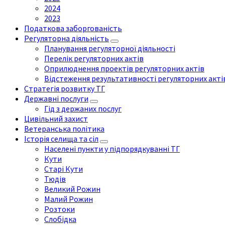
2024
2023
Податкова заборгованість
Регуляторна діяльність
Планування регуляторної діяльності
Перелік регуляторних актів
Оприлюднення проектів регуляторних актів
Відстеження результативності регуляторних акті
Стратегія розвитку ТГ
Державні послуги
Гід з держаних послуг
Цивільний захист
Ветеранська політика
Історія селища та сіл
Населені пункти у підпорядкуванні ТГ
Кути
Старі Кути
Тюдів
Великий Рожин
Малий Рожин
Розтоки
Слобідка