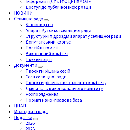
Інформація ДУ « ІФОЦКПХМОЗ»
Доступ до публічної інформації
НОВИНИ
Селищна рада
Керівництво
Апарат Кутської селищної ради
Структурні підрозділи апарату селищної ради
Депутатський корпус
Постійні комісії
Виконавчий комітет
Презентація
Документи
Проєкти рішень сесій
Сесії селищної ради
Проєкти рішень виконавчого комітету
Діяльність виконконавчого комітету
Розпорядження
Нормативно-правова база
ЦНАП
Молодіжна рада
Податки
2026
2025