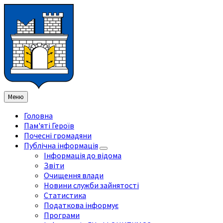
Перейти
Перейдіть
Перейдіть
Перейти
до
на
на
до
змісту
ліву
праву
нижнього
бічну
бічну
колонтитула
панель
панель
Меню
Головна
Пам'яті Героїв
Почесні громадяни
Публічна інформація
Інформація до відома
Звіти
Очищення влади
Новини служби зайнятості
Статистика
Податкова інформує
Програми