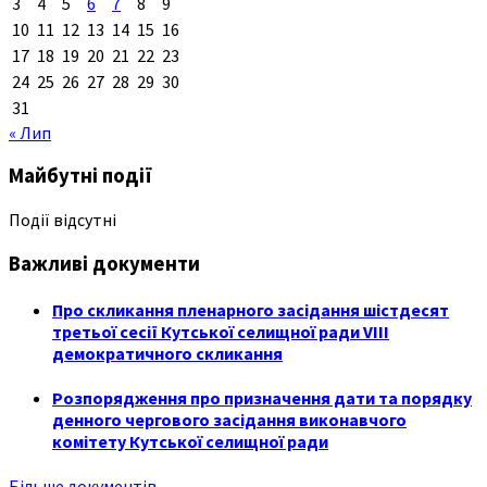
3
4
5
6
7
8
9
10
11
12
13
14
15
16
17
18
19
20
21
22
23
24
25
26
27
28
29
30
31
« Лип
Майбутні події
Події відсутні
Важливі документи
Про скликання пленарного засідання шістдесят
третьої сесії Кутської селищної ради VIII
демократичного скликання
Розпорядження про призначення дати та порядку
денного чергового засідання виконавчого
комітету Кутської селищної ради
Більше документів