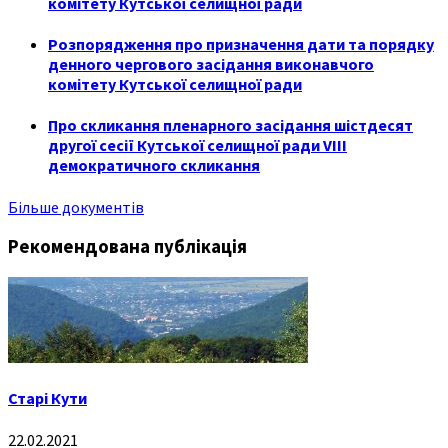
комітету Кутської селищної ради
Розпорядження про призначення дати та порядку
денного чергового засідання виконавчого
комітету Кутської селищної ради
Про скликання пленарного засідання шістдесят
другої сесії Кутської селищної ради VIII
демократичного скликання
Більше документів
Рекомендована публікація
Старі Кути
22.02.2021