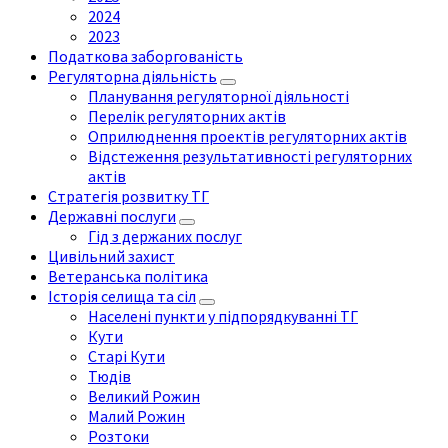
2024
2023
Податкова заборгованість
Регуляторна діяльність
Планування регуляторної діяльності
Перелік регуляторних актів
Оприлюднення проектів регуляторних актів
Відстеження результативності регуляторних
актів
Стратегія розвитку ТГ
Державні послуги
Гід з держаних послуг
Цивільний захист
Ветеранська політика
Історія селища та сіл
Населені пункти у підпорядкуванні ТГ
Кути
Старі Кути
Тюдів
Великий Рожин
Малий Рожин
Розтоки