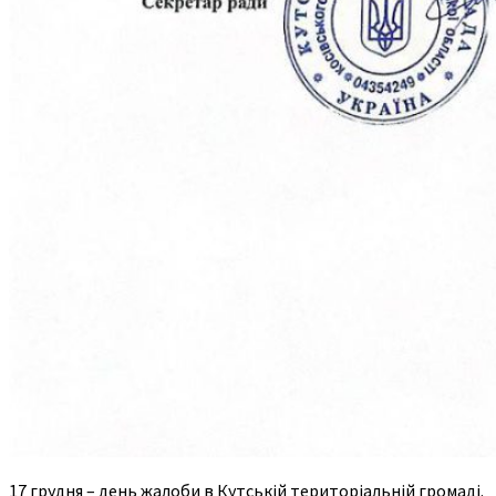
17 грудня – день жалоби в Кутській територіальній громаді.