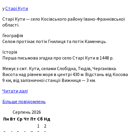
у
Старі Кути
Старі Кути — село Косівського району Івано-Франківської
області.
Географія
Селом протікає потік Гнилиця та потік Каменець.
Історія
Перша письмова згадка про село Старі Кути в 1448 р.
Межує з смт. Кути, селами Слобідка, Тюдів, Черганівка.
Висота над рівнем моря в центрі 430 м. Відстань від Косова
9 км, від залізничної станції Вижниця — 3 км.
Читати далі
Більше повідомлень
Серпень 2026
Пн
Вт
Ср
Чт
Пт
Сб
Нд
1
2