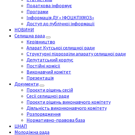
Податкова інформує
Програми
Інформація ДУ « ІФОЦКПХМОЗ»
Доступ до публічної інформації
НОВИНИ
Селищна рада
Керівництво
Апарат Кутської селищної ради
Структурні підрозділи апарату селищної ради
Депутатський корпус
Постійні комісії
Виконавчий комітет
Презентація
Документи
Проєкти рішень сесій
Сесії селищної ради
Проєкти рішень виконавчого комітету
Діяльність виконконавчого комітету
Розпорядження
Нормативно-правова база
ЦНАП
Молодіжна рада