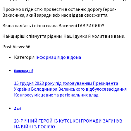
Просимо з гідністю провести в останню дорогу Героя-
Захисника, який заради всіх нас віддав своє життя.
Вічна памʼять і вічна слава Василеві ГАВРИЛЯКУ!
Найщиріші співчуття рідним. Наші думки й молитви з вами.
Post Views:
56
Категорія
Інформація до відома
Попередній
15 грудня 2023 року під головуванням Президента
України Володимира Зеленського відбулося засідання
Конгресу місцевих та регіональних влад.
Далі
20-РІЧНИЙ ГЕРОЙ ІЗ КУТСЬКОЇ ГРОМАДИ ЗАГИНУВ
НА ВІЙНІ З РОСІЄЮ