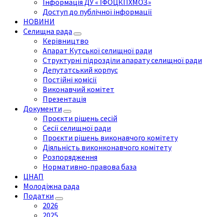
Інформація ДУ « ІФОЦКПХМОЗ»
Доступ до публічної інформації
НОВИНИ
Селищна рада
Керівництво
Апарат Кутської селищної ради
Структурні підрозділи апарату селищної ради
Депутатський корпус
Постійні комісії
Виконавчий комітет
Презентація
Документи
Проєкти рішень сесій
Сесії селищної ради
Проєкти рішень виконавчого комітету
Діяльність виконконавчого комітету
Розпорядження
Нормативно-правова база
ЦНАП
Молодіжна рада
Податки
2026
2025