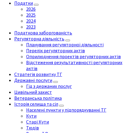
Податки
2026
2025
2024
2023
Податкова заборгованість
Регуляторна діяльність
Планування регуляторної діяльності
Перелік регуляторних актів
Оприлюднення проектів регуляторних актів
Відстеження результативності регуляторних
актів
Стратегія розвитку ТГ
Державні послуги
Гід з держаних послуг
Цивільний захист
Ветеранська політика
Історія селища та сіл
Населені пункти у підпорядкуванні ТГ
Кути
Старі Кути
Тюдів