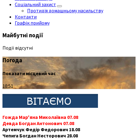
Соціальний захист
Протидія домашньому насильству
Контакти
Графік прийому
Майбутні події
Події відсутні
Погода
Показати місцевий час
10:51
Гожда Мар'яна Миколаївна 07.08
Девда Богдан Антонович 07.08
Артемчук Федір Федорович 18.08
Чепига Богдан Несторович 28.08