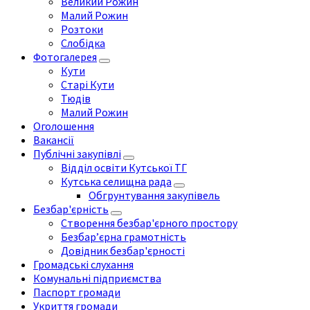
Великий Рожин
Малий Рожин
Розтоки
Слобідка
Фотогалерея
Кути
Старі Кути
Тюдів
Малий Рожин
Оголошення
Вакансії
Публічні закупівлі
Відділ освіти Кутської ТГ
Кутська селищна рада
Обгрунтування закупівель
Безбар'єрність
Створення безбар'єрного простору
Безбар’єрна грамотність
Довідник безбар'єрності
Громадські слухання
Комунальні підприємства
Паспорт громади
Укриття громади