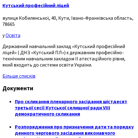
Кутський професійний ліцей
вулиця Кобилянської, 40, Кути, Івано-Франківська область,
78665
у
Освіта
Державний навчальний заклад «Кутський професійний
ліцей» ( ДНЗ «Кутський ПЛ») є державним професійно-
технічним навчальним закладом ІІ атестаційного рівня,
який входить до системи освіти України.
Більше списків
Документи
Про скликання пленарного засідання шістдесят
третьої сесії Кутської селищної ради VIII
демократичного скликання
Розпорядження про призначення дати та порядку
денного чергового засідання виконавчого