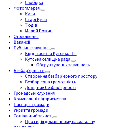
Слобідка
Фотогалерея
Кути
Старі Кути
Тюдів
Малий Рожин
Оголошення
Вакансії
Публічні закупівлі
Відділ освіти Кутської ТГ
Кутська селищна рада
Обгрунтування закупівель
Безбар'єрність
Створення безбар'єрного простору
Безбар’єрна грамотність
Довідник безбар'єрності
Громадські слухання
Комунальні підприємства
Паспорт громади
Укриття громади
Соціальний захист
Протидія домашньому насильству