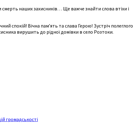
ти смерть наших захисників… Ще важче знайти слова втіхи і
ний спокій! Вічна пам’ять та слава Герою! Зустріч полеглого
ахисника вирушить до рідної домівки в село Розтоки.
ій громадськості