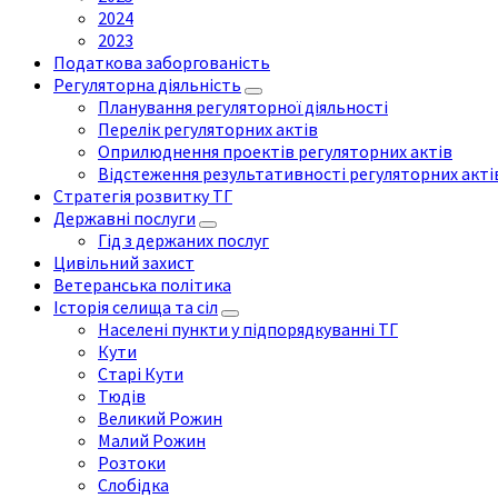
2024
2023
Податкова заборгованість
Регуляторна діяльність
Планування регуляторної діяльності
Перелік регуляторних актів
Оприлюднення проектів регуляторних актів
Відстеження результативності регуляторних акті
Стратегія розвитку ТГ
Державні послуги
Гід з держаних послуг
Цивільний захист
Ветеранська політика
Історія селища та сіл
Населені пункти у підпорядкуванні ТГ
Кути
Старі Кути
Тюдів
Великий Рожин
Малий Рожин
Розтоки
Слобідка