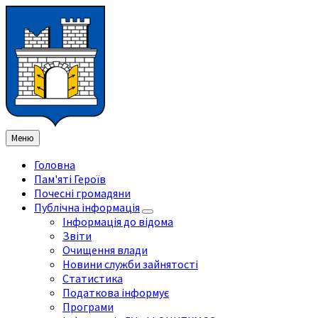
Перейти
Перейдіть
Перейдіть
Перейти
до
на
на
до
змісту
ліву
праву
нижнього
бічну
бічну
колонтитула
панель
панель
Меню
Головна
Пам'яті Героїв
Почесні громадяни
Публічна інформація
Інформація до відома
Звіти
Очищення влади
Новини служби зайнятості
Статистика
Податкова інформує
Програми