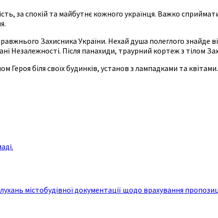
ість, за спокій та майбутнє кожного українця. Важко сприйма
я.
равжнього Захисника України. Нехай душа полеглого знайде віч
йдані Незалежності. Після панахиди, траурний кортеж з тілом З
м Героя біля своїх будинків, установ з лампадками та квітами.
аді.
ухань містобудівної документації щодо врахування пропозиц