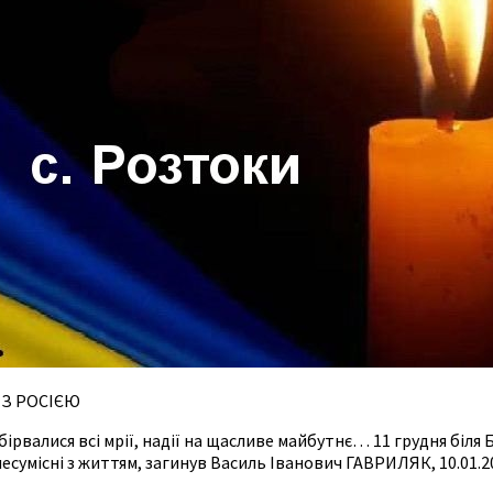
 З РОСІЄЮ
бірвалися всі мрії, надії на щасливе майбутнє… 11 грудня біл
сумісні з життям, загинув Василь Іванович ГАВРИЛЯК, 10.01.2