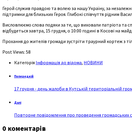
Герой служив правдою та волею за нашу Україну, за незалежн
підтримки для близьких Героя. Глибокі співчуття рідним Васил
Висловлюємо слова подяки за те, що виховали патріота та сп
відбудеться завтра, 15 грудня, о 10:00 годині в Косові на ма
Прохання до жителів громади зустріти траурний кортеж з тіло
Post Views:
58
Категорія
Інформація до відома
,
НОВИНИ
Попередній
17 грудня - день жалоби в Кутській територіальній гром
Далі
Повторне повідомлення про проведення громадських сл
0 коментарів