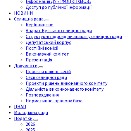
Інформація ДУ « ІФОЦКПХМОЗ»
Доступ до публічної інформації
НОВИНИ
Селищна рада
Керівництво
Апарат Кутської селищної ради
Структурні підрозділи апарату селищної ради
Депутатський корпус
Постійні комісії
Виконавчий комітет
Презентація
Документи
Проєкти рішень сесій
Сесії селищної ради
Проєкти рішень виконавчого комітету
Діяльність виконконавчого комітету
Розпорядження
Нормативно-правова база
ЦНАП
Молодіжна рада
Податки
2026
2025