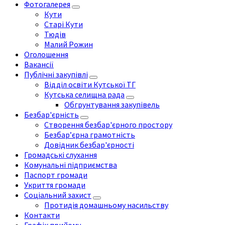
Фотогалерея
Кути
Старі Кути
Тюдів
Малий Рожин
Оголошення
Вакансії
Публічні закупівлі
Відділ освіти Кутської ТГ
Кутська селищна рада
Обгрунтування закупівель
Безбар'єрність
Створення безбар'єрного простору
Безбар’єрна грамотність
Довідник безбар'єрності
Громадські слухання
Комунальні підприємства
Паспорт громади
Укриття громади
Соціальний захист
Протидія домашньому насильству
Контакти