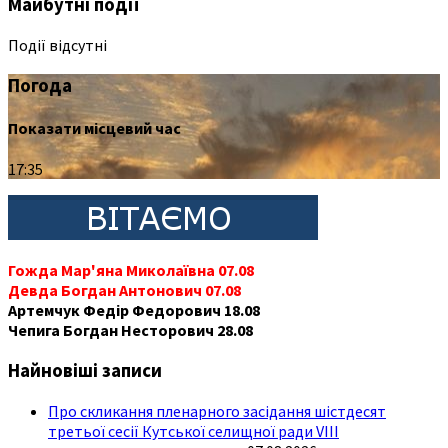
Майбутні події
Події відсутні
Погода
Показати місцевий час
17:35
Гожда Мар'яна Миколаївна 07.08
Девда Богдан Антонович 07.08
Артемчук Федір Федорович 18.08
Чепига Богдан Несторович 28.08
Найновіші записи
Про скликання пленарного засідання шістдесят
третьої сесії Кутської селищної ради VIII