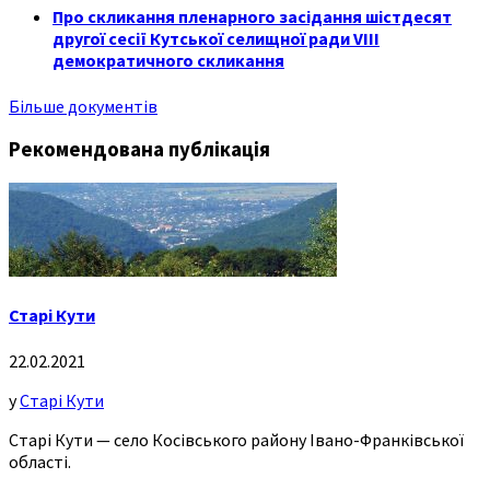
Про скликання пленарного засідання шістдесят
другої сесії Кутської селищної ради VIII
демократичного скликання
Більше документів
Рекомендована публікація
Старі Кути
22.02.2021
у
Старі Кути
Старі Кути — село Косівського району Івано-Франківської
області.