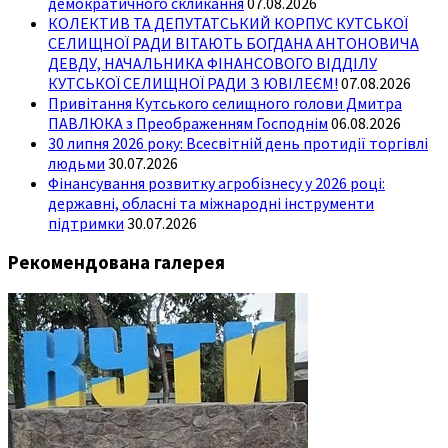
демократичного скликання
07.08.2026
КОЛЕКТИВ ТА ДЕПУТАТСЬКИЙ КОРПУС КУТСЬКОЇ
СЕЛИЩНОЇ РАДИ ВІТАЮТЬ БОГДАНА АНТОНОВИЧА
ДЕВДУ, НАЧАЛЬНИКА ФІНАНСОВОГО ВІДДІЛУ
КУТСЬКОЇ СЕЛИЩНОЇ РАДИ З ЮВІЛЕЄМ!
07.08.2026
Привітання Кутського селищного голови Дмитра
ПАВЛЮКА з Преображенням Господнім
06.08.2026
30 липня 2026 року: Всесвітній день протидії торгівлі
людьми
30.07.2026
Фінансування розвитку агробізнесу у 2026 році:
державні, обласні та міжнародні інструменти
підтримки
30.07.2026
Рекомендована галерея