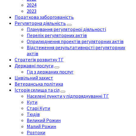
2024
2023
Податкова заборгованість
Регуляторна діяльність
Планування регуляторної діяльності
Перелік регуляторних актів
Оприлюднення проектів регуляторних актів
Відстеження результативності регуляторних
актів
Стратегія розвитку ТГ
Державні послуги
Гід з держаних послуг
Цивільний захист
Ветеранська політика
Історія селища та сіл
Населені пункти у підпорядкуванні ТГ
Кути
Старі Кути
Тюдів
Великий Рожин
Малий Рожин
Розтоки