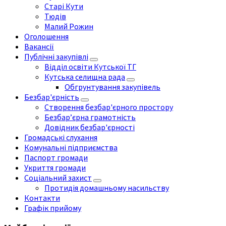
Старі Кути
Тюдів
Малий Рожин
Оголошення
Вакансії
Публічні закупівлі
Відділ освіти Кутської ТГ
Кутська селищна рада
Обгрунтування закупівель
Безбар'єрність
Створення безбар'єрного простору
Безбар’єрна грамотність
Довідник безбар'єрності
Громадські слухання
Комунальні підприємства
Паспорт громади
Укриття громади
Соціальний захист
Протидія домашньому насильству
Контакти
Графік прийому