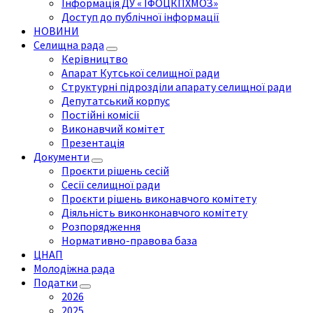
Інформація ДУ « ІФОЦКПХМОЗ»
Доступ до публічної інформації
НОВИНИ
Селищна рада
Керівництво
Апарат Кутської селищної ради
Структурні підрозділи апарату селищної ради
Депутатський корпус
Постійні комісії
Виконавчий комітет
Презентація
Документи
Проєкти рішень сесій
Сесії селищної ради
Проєкти рішень виконавчого комітету
Діяльність виконконавчого комітету
Розпорядження
Нормативно-правова база
ЦНАП
Молодіжна рада
Податки
2026
2025