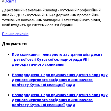
у
Освіта
Державний навчальний заклад «Кутський професійний
ліцей» ( ДНЗ «Кутський ПЛ») є державним професійно-
технічним навчальним закладом ІІ атестаційного рівня,
який входить до системи освіти України.
Більше списків
Документи
Про скликання пленарного засідання шістдесят
третьої сесії Кутської селищної ради VIII
демократичного скликання
Розпорядження про призначення дати та порядку
денного чергового засідання виконавчого
комітету Кутської селищної ради
Розпорядження про призначення дати та порядку
денного чергового засідання виконавчого
комітету Кутської селищної ради