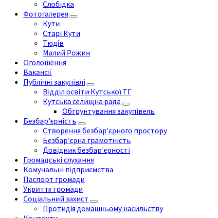
Слобідка
Фотогалерея
Кути
Старі Кути
Тюдів
Малий Рожин
Оголошення
Вакансії
Публічні закупівлі
Відділ освіти Кутської ТГ
Кутська селищна рада
Обгрунтування закупівель
Безбар'єрність
Створення безбар'єрного простору
Безбар’єрна грамотність
Довідник безбар'єрності
Громадські слухання
Комунальні підприємства
Паспорт громади
Укриття громади
Соціальний захист
Протидія домашньому насильству