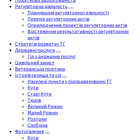
Податкова заборгованість
Регуляторна діяльність
Планування регуляторної діяльності
Перелік регуляторних актів
Оприлюднення проектів регуляторних актів
Відстеження результативності регуляторних
актів
Стратегія розвитку ТГ
Державні послуги
Гід з держаних послуг
Цивільний захист
Ветеранська політика
Історія селища та сіл
Населені пункти у підпорядкуванні ТГ
Кути
Старі Кути
Тюдів
Великий Рожин
Малий Рожин
Розтоки
Слобідка
Фотогалерея
Кути