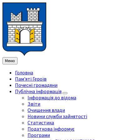
Перейти
Перейдіть
Перейдіть
Перейти
до
на
на
до
змісту
ліву
праву
нижнього
бічну
бічну
колонтитула
панель
панель
Меню
Головна
Пам'яті Героїв
Почесні громадяни
Публічна інформація
Інформація до відома
Звіти
Очищення влади
Новини служби зайнятості
Статистика
Податкова інформує
Програми