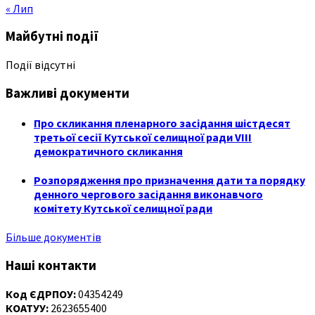
« Лип
Майбутні події
Події відсутні
Важливі документи
Про скликання пленарного засідання шістдесят
третьої сесії Кутської селищної ради VIII
демократичного скликання
Розпорядження про призначення дати та порядку
денного чергового засідання виконавчого
комітету Кутської селищної ради
Більше документів
Наші контакти
Код ЄДРПОУ:
04354249
КОАТУУ:
2623655400