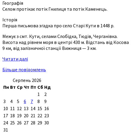
Географія
Селом протікає потік Гнилиця та потік Каменець.
Історія
Перша письмова згадка про село Старі Кути в 1448 р.
Межує з смт. Кути, селами Слобідка, Тюдів, Черганівка.
Висота над рівнем моря в центрі 430 м. Відстань від Косова
9 км, від залізничної станції Вижниця — 3 км.
Читати далі
Більше повідомлень
Серпень 2026
Пн
Вт
Ср
Чт
Пт
Сб
Нд
1
2
3
4
5
6
7
8
9
10
11
12
13
14
15
16
17
18
19
20
21
22
23
24
25
26
27
28
29
30
31