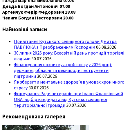
Гожда Мар'яна Миколаївна 07.08
Девда Богдан Антонович 07.08
Артемчук Федір Федорович 18.08
Чепига Богдан Несторович 28.08
Найновіші записи
Привітання Кутського селищного голови Дмитра
ПАВЛЮКА з Преображенням Господнім
06.08.2026
30 липня 2026 року: Всесвітній день протидії торгівлі
людьми
30.07.2026
Фінансування розвитку агробізнесу у 2026 році:
державні, обласні та міжнародні інструменти
підтримки
30.07.2026
Як зберегти ментальне здоров’я в умовах хронічного
стресу
30.07.2026
Формування Ради ветеранів при Івано-Франківській
ОВА: відбір кандидата від Кутської селищної
територіальної громади
30.07.2026
Рекомендована галерея