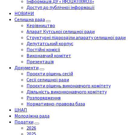
Інформація ДУ « ІФОЦКПХМОЗ»
Доступ до публічної інформації
НОВИНИ
Селищна рада
Керівництво
Апарат Кутської селищної ради
Структурні підрозділи апарату селищної ради
Депутатський корпус
Постійні комісії
Виконавчий комітет
Презентація
Документи
Проєкти рішень сесій
Сесії селищної ради
Проєкти рішень виконавчого комітету
Діяльність виконконавчого комітету
Розпорядження
Нормативно-правова база
ЦНАП
Молодіжна рада
Податки
2026
2025