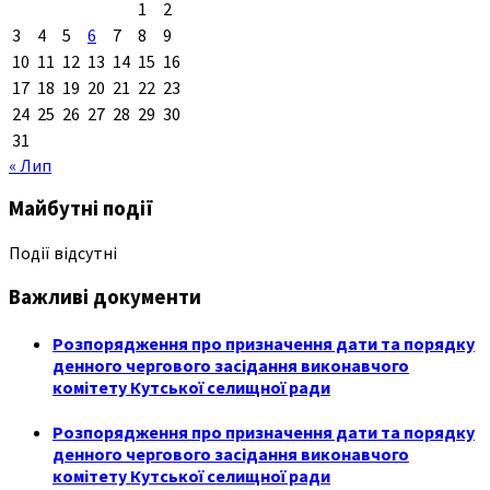
1
2
3
4
5
6
7
8
9
10
11
12
13
14
15
16
17
18
19
20
21
22
23
24
25
26
27
28
29
30
31
« Лип
Майбутні події
Події відсутні
Важливі документи
Розпорядження про призначення дати та порядку
денного чергового засідання виконавчого
комітету Кутської селищної ради
Розпорядження про призначення дати та порядку
денного чергового засідання виконавчого
комітету Кутської селищної ради