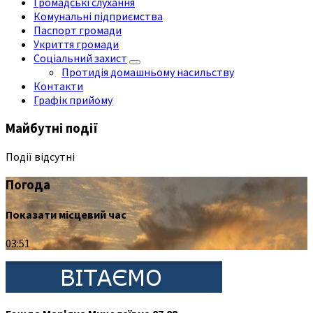
Громадські слухання
Комунальні підприємства
Паспорт громади
Укриття громади
Соціальний захист
Протидія домашньому насильству
Контакти
Графік прийому
Майбутні події
Події відсутні
Погода
Показати місцевий час
03:51