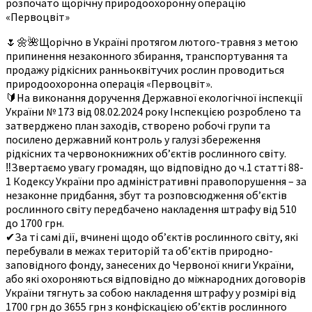
розпочато щорічну природоохоронну операцію
«Первоцвіт»
🌷🌼🌺Щорічно в Україні протягом лютого-травня з метою
припинення незаконного збирання, транспортування та
продажу рідкісних ранньоквітучих рослин проводиться
природоохоронна операція «Первоцвіт».
🔰На виконання доручення Державної екологічної інспекції
України № 173 від 08.02.2024 року Інспекцією розроблено та
затверджено план заходів, створено робочі групи та
посилено державний контроль у галузі збереження
рідкісних та червонокнижних об’єктів рослинного світу.
‼Звертаємо увагу громадян, що відповідно до ч.1 статті 88-
1 Кодексу України про адміністративні правопорушення – за
незаконне придбання, збут та розповсюдження об’єктів
рослинного світу передбачено накладення штрафу від 510
до 1700 грн.
✔За ті самі дії, вчинені щодо об’єктів рослинного світу, які
перебували в межах територій та об’єктів природно-
заповідного фонду, занесених до Червоної книги України,
або які охороняються відповідно до міжнародних договорів
України тягнуть за собою накладення штрафу у розмірі від
1700 грн до 3655 грн з конфіскацією об’єктів рослинного