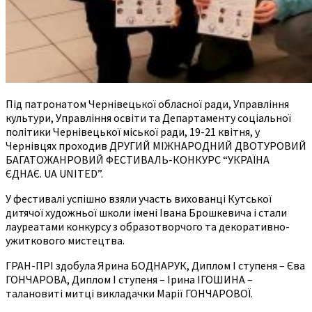
Під патронатом Чернівецької обласної ради, Управління
культури, Управління освіти та Департаменту соціальної
політики Чернівецької міської ради, 19-21 квітня, у
Чернівцях проходив ДРУГИЙ МІЖНАРОДНИЙ ДВОТУРОВИЙ
БАГАТОЖАНРОВИЙ ФЕСТИВАЛЬ-КОНКУРС “УКРАЇНА
ЄДНАЄ. UA UNITED”.
У фестивалі успішно взяли участь вихованці Кутської
дитячої художньої школи імені Івана Брошкевича і стали
лауреатами конкурсу з образотворчого та декоративно-
ужиткового мистецтва.
ГРАН-ПРІ здобула Ярина БОДНАРУК, Диплом І ступеня – Єва
ГОНЧАРОВА, Диплом І ступеня – Ірина ІГОШИНА –
талановиті митці викладачки Марії ГОНЧАРОВОЇ.