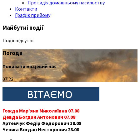
Протидія домашньому насильству
Контакти
Графік прийому
Майбутні події
Події відсутні
Погода
Показати місцевий час
07:23
Гожда Мар'яна Миколаївна 07.08
Девда Богдан Антонович 07.08
Артемчук Федір Федорович 18.08
Чепига Богдан Несторович 28.08