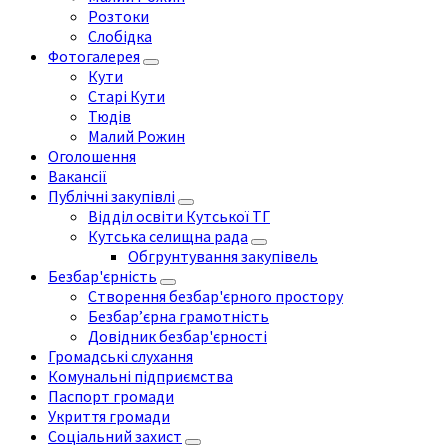
Розтоки
Слобідка
Фотогалерея
Кути
Старі Кути
Тюдів
Малий Рожин
Оголошення
Вакансії
Публічні закупівлі
Відділ освіти Кутської ТГ
Кутська селищна рада
Обгрунтування закупівель
Безбар'єрність
Створення безбар'єрного простору
Безбар’єрна грамотність
Довідник безбар'єрності
Громадські слухання
Комунальні підприємства
Паспорт громади
Укриття громади
Соціальний захист