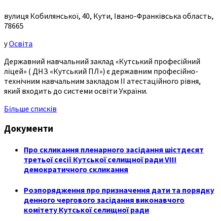
вулиця Кобилянської, 40, Кути, Івано-Франківська область,
78665
у
Освіта
Державний навчальний заклад «Кутський професійний
ліцей» ( ДНЗ «Кутський ПЛ») є державним професійно-
технічним навчальним закладом ІІ атестаційного рівня,
який входить до системи освіти України.
Більше списків
Документи
Про скликання пленарного засідання шістдесят
третьої сесії Кутської селищної ради VIII
демократичного скликання
Розпорядження про призначення дати та порядку
денного чергового засідання виконавчого
комітету Кутської селищної ради