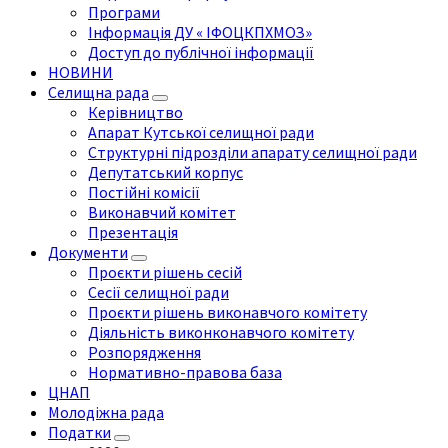
Програми
Інформація ДУ « ІФОЦКПХМОЗ»
Доступ до публічної інформації
НОВИНИ
Селищна рада
Керівництво
Апарат Кутської селищної ради
Структурні підрозділи апарату селищної ради
Депутатський корпус
Постійні комісії
Виконавчий комітет
Презентація
Документи
Проєкти рішень сесій
Сесії селищної ради
Проєкти рішень виконавчого комітету
Діяльність виконконавчого комітету
Розпорядження
Нормативно-правова база
ЦНАП
Молодіжна рада
Податки