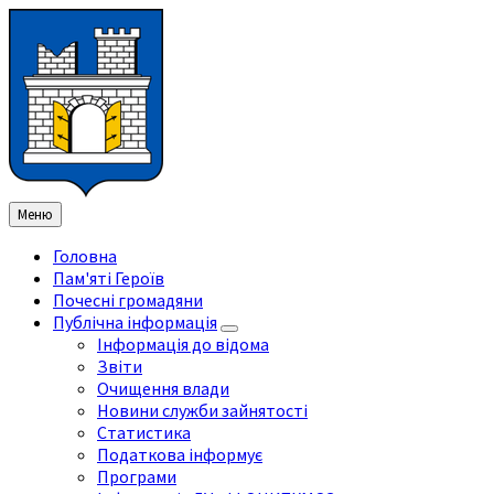
Перейти
Перейдіть
Перейдіть
Перейти
до
на
на
до
змісту
ліву
праву
нижнього
бічну
бічну
колонтитула
панель
панель
Меню
Головна
Пам'яті Героїв
Почесні громадяни
Публічна інформація
Інформація до відома
Звіти
Очищення влади
Новини служби зайнятості
Статистика
Податкова інформує
Програми