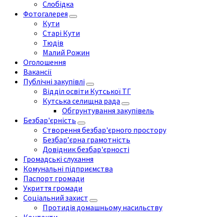
Слобідка
Фотогалерея
Кути
Старі Кути
Тюдів
Малий Рожин
Оголошення
Вакансії
Публічні закупівлі
Відділ освіти Кутської ТГ
Кутська селищна рада
Обгрунтування закупівель
Безбар'єрність
Створення безбар'єрного простору
Безбар’єрна грамотність
Довідник безбар'єрності
Громадські слухання
Комунальні підприємства
Паспорт громади
Укриття громади
Соціальний захист
Протидія домашньому насильству