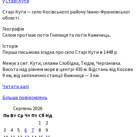
у
Старі Кути
Старі Кути — село Косівського району Івано-Франківської
області.
Географія
Селом протікає потік Гнилиця та потік Каменець.
Історія
Перша письмова згадка про село Старі Кути в 1448 р.
Межує з смт. Кути, селами Слобідка, Тюдів, Черганівка.
Висота над рівнем моря в центрі 430 м. Відстань від Косова
9 км, від залізничної станції Вижниця — 3 км.
Читати далі
Більше повідомлень
Серпень 2026
Пн
Вт
Ср
Чт
Пт
Сб
Нд
1
2
3
4
5
6
7
8
9