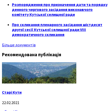
Розпорядження про призначення дати та порядку
денного чергового засідання виконавчого
комітету Кутської селищної ради
Про скликання пленарного засідання шістдесят
другої сесії Кутської селищної ради VIII
демократичного скликання
Більше документів
Рекомендована публікація
Старі Кути
22.02.2021