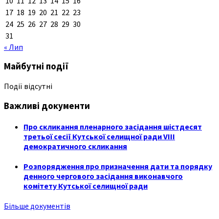
10
11
12
13
14
15
16
17
18
19
20
21
22
23
24
25
26
27
28
29
30
31
« Лип
Майбутні події
Події відсутні
Важливі документи
Про скликання пленарного засідання шістдесят
третьої сесії Кутської селищної ради VIII
демократичного скликання
Розпорядження про призначення дати та порядку
денного чергового засідання виконавчого
комітету Кутської селищної ради
Більше документів