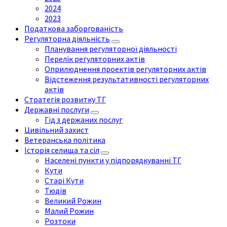
2024
2023
Податкова заборгованість
Регуляторна діяльність
Планування регуляторної діяльності
Перелік регуляторних актів
Оприлюднення проектів регуляторних актів
Відстеження результативності регуляторних
актів
Стратегія розвитку ТГ
Державні послуги
Гід з держаних послуг
Цивільний захист
Ветеранська політика
Історія селища та сіл
Населені пункти у підпорядкуванні ТГ
Кути
Старі Кути
Тюдів
Великий Рожин
Малий Рожин
Розтоки