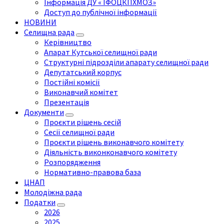
Інформація ДУ « ІФОЦКПХМОЗ»
Доступ до публічної інформації
НОВИНИ
Селищна рада
Керівництво
Апарат Кутської селищної ради
Структурні підрозділи апарату селищної ради
Депутатський корпус
Постійні комісії
Виконавчий комітет
Презентація
Документи
Проєкти рішень сесій
Сесії селищної ради
Проєкти рішень виконавчого комітету
Діяльність виконконавчого комітету
Розпорядження
Нормативно-правова база
ЦНАП
Молодіжна рада
Податки
2026
2025