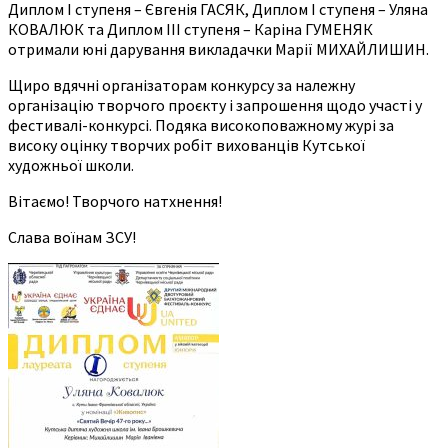
Диплом І ступеня – Євгенія ГАСЯК, Диплом І ступеня – Уляна
КОВАЛЮК та Диплом ІІІ ступеня – Каріна ГУМЕНЯК
отримали юні дарування викладачки Марії МИХАЙЛИШИН.
Щиро вдячні організаторам конкурсу за належну
організацію творчого проєкту і запрошення щодо участі у
фестивалі-конкурсі. Подяка високоповажному журі за
високу оцінку творчих робіт вихованців Кутської
художньої школи.
Вітаємо! Творчого натхнення!
Слава воїнам ЗСУ!