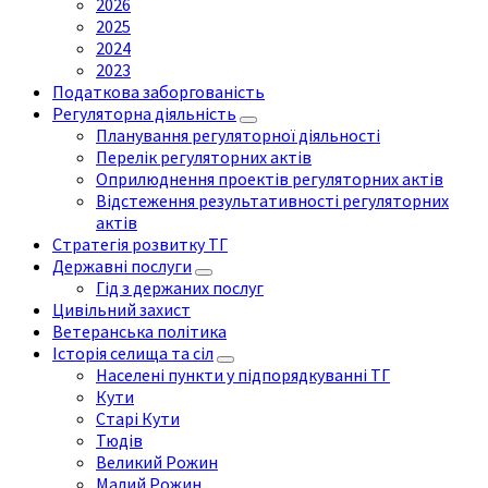
2026
2025
2024
2023
Податкова заборгованість
Регуляторна діяльність
Планування регуляторної діяльності
Перелік регуляторних актів
Оприлюднення проектів регуляторних актів
Відстеження результативності регуляторних
актів
Стратегія розвитку ТГ
Державні послуги
Гід з держаних послуг
Цивільний захист
Ветеранська політика
Історія селища та сіл
Населені пункти у підпорядкуванні ТГ
Кути
Старі Кути
Тюдів
Великий Рожин
Малий Рожин