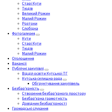
Старі Кути
Тюдів
Великий Рожин
Малий Рожин
Розтоки
Слобідка
Фотогалерея
Кути
Старі Кути
Тюдів
Малий Рожин
Оголошення
Вакансії
Публічні закупівлі
Відділ освіти Кутської ТГ
Кутська селищна рада
Обгрунтування закупівель
Безбар'єрність
Створення безбар'єрного простору
Безбар’єрна грамотність
Довідник безбар'єрності
Громадські слухання