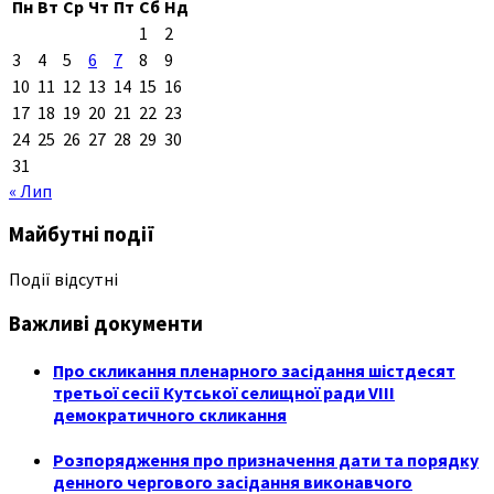
Пн
Вт
Ср
Чт
Пт
Сб
Нд
1
2
3
4
5
6
7
8
9
10
11
12
13
14
15
16
17
18
19
20
21
22
23
24
25
26
27
28
29
30
31
« Лип
Майбутні події
Події відсутні
Важливі документи
Про скликання пленарного засідання шістдесят
третьої сесії Кутської селищної ради VIII
демократичного скликання
Розпорядження про призначення дати та порядку
денного чергового засідання виконавчого