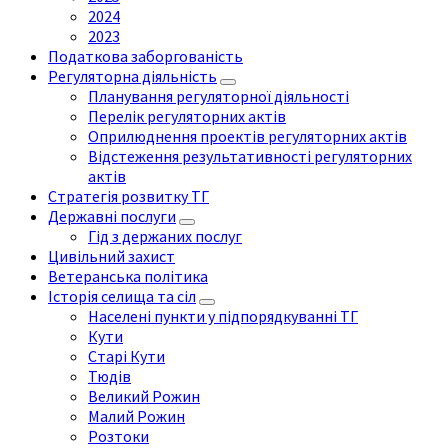
2024
2023
Податкова заборгованість
Регуляторна діяльність
Планування регуляторної діяльності
Перелік регуляторних актів
Оприлюднення проектів регуляторних актів
Відстеження результативності регуляторних
актів
Стратегія розвитку ТГ
Державні послуги
Гід з держаних послуг
Цивільний захист
Ветеранська політика
Історія селища та сіл
Населені пункти у підпорядкуванні ТГ
Кути
Старі Кути
Тюдів
Великий Рожин
Малий Рожин
Розтоки