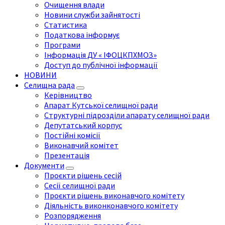
Очищення влади
Новини служби зайнятості
Статистика
Податкова інформує
Програми
Інформація ДУ « ІФОЦКПХМОЗ»
Доступ до публічної інформації
НОВИНИ
Селищна рада
Керівництво
Апарат Кутської селищної ради
Структурні підрозділи апарату селищної ради
Депутатський корпус
Постійні комісії
Виконавчий комітет
Презентація
Документи
Проєкти рішень сесій
Сесії селищної ради
Проєкти рішень виконавчого комітету
Діяльність виконконавчого комітету
Розпорядження