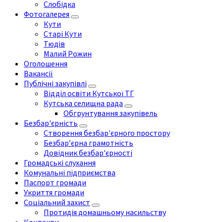
Слобідка
Фотогалерея
Кути
Старі Кути
Тюдів
Малий Рожин
Оголошення
Вакансії
Публічні закупівлі
Відділ освіти Кутської ТГ
Кутська селищна рада
Обгрунтування закупівель
Безбар'єрність
Створення безбар'єрного простору
Безбар’єрна грамотність
Довідник безбар'єрності
Громадські слухання
Комунальні підприємства
Паспорт громади
Укриття громади
Соціальний захист
Протидія домашньому насильству