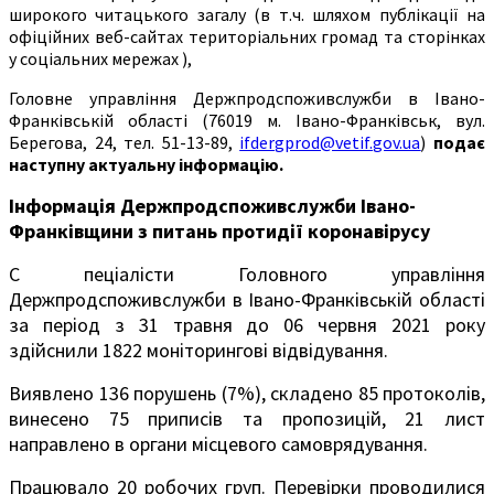
широкого читацького загалу (в т.ч. шляхом публікації на
офіційних веб-сайтах територіальних громад та сторінках
у соціальних мережах ),
Головне управління Держпродспоживслужби в Івано-
Франківській області (76019 м. Івано-Франківськ, вул.
Берегова, 24, тел. 51-13-89,
ifdergprod@vetif.gov.ua
)
подає
наступну актуальну інформацію.
Інформація Держпродспоживслужби Івано-
Франківщини з питань протидії коронавірусу
С пеціалісти Головного управління
Держпродспоживслужби в Івано-Франківській області
за період з 31 травня до 06 червня 2021 року
здійснили 1822 моніторингові відвідування.
Виявлено 136 порушень (7%), складено 85 протоколів,
винесено 75 приписів та пропозицій, 21 лист
направлено в органи місцевого самоврядування.
Працювало 20 робочих груп. Перевірки проводилися