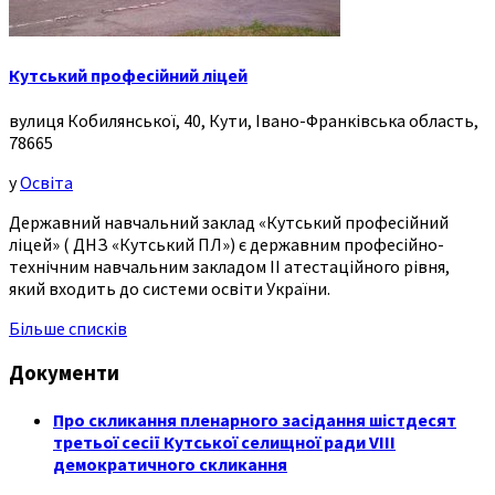
Кутський професійний ліцей
вулиця Кобилянської, 40, Кути, Івано-Франківська область,
78665
у
Освіта
Державний навчальний заклад «Кутський професійний
ліцей» ( ДНЗ «Кутський ПЛ») є державним професійно-
технічним навчальним закладом ІІ атестаційного рівня,
який входить до системи освіти України.
Більше списків
Документи
Про скликання пленарного засідання шістдесят
третьої сесії Кутської селищної ради VIII
демократичного скликання