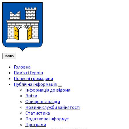
Перейти
Перейдіть
Перейдіть
Перейти
до
на
на
до
змісту
ліву
праву
нижнього
бічну
бічну
колонтитула
панель
панель
Меню
Головна
Пам'яті Героїв
Почесні громадяни
Публічна інформація
Інформація до відома
Звіти
Очищення влади
Новини служби зайнятості
Статистика
Податкова інформує
Програми