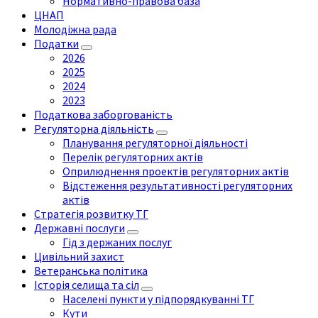
Нормативно-правова база
ЦНАП
Молодіжна рада
Податки
2026
2025
2024
2023
Податкова заборгованість
Регуляторна діяльність
Планування регуляторної діяльності
Перелік регуляторних актів
Оприлюднення проектів регуляторних актів
Відстеження результативності регуляторних
актів
Стратегія розвитку ТГ
Державні послуги
Гід з держаних послуг
Цивільний захист
Ветеранська політика
Історія селища та сіл
Населені пункти у підпорядкуванні ТГ
Кути