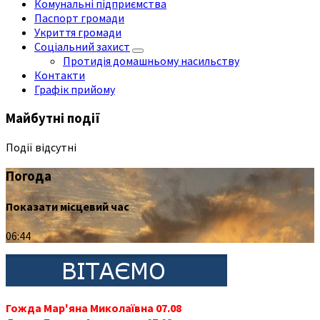
Комунальні підприємства
Паспорт громади
Укриття громади
Соціальний захист
Протидія домашньому насильству
Контакти
Графік прийому
Майбутні події
Події відсутні
Погода
Показати місцевий час
06:44
Гожда Мар'яна Миколаївна 07.08