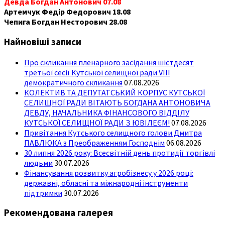
Девда Богдан Антонович 07.08
Артемчук Федір Федорович 18.08
Чепига Богдан Несторович 28.08
Найновіші записи
Про скликання пленарного засідання шістдесят
третьої сесії Кутської селищної ради VIII
демократичного скликання
07.08.2026
КОЛЕКТИВ ТА ДЕПУТАТСЬКИЙ КОРПУС КУТСЬКОЇ
СЕЛИЩНОЇ РАДИ ВІТАЮТЬ БОГДАНА АНТОНОВИЧА
ДЕВДУ, НАЧАЛЬНИКА ФІНАНСОВОГО ВІДДІЛУ
КУТСЬКОЇ СЕЛИЩНОЇ РАДИ З ЮВІЛЕЄМ!
07.08.2026
Привітання Кутського селищного голови Дмитра
ПАВЛЮКА з Преображенням Господнім
06.08.2026
30 липня 2026 року: Всесвітній день протидії торгівлі
людьми
30.07.2026
Фінансування розвитку агробізнесу у 2026 році:
державні, обласні та міжнародні інструменти
підтримки
30.07.2026
Рекомендована галерея