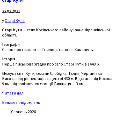
Старі Кути
22.02.2021
у
Старі Кути
Старі Кути — село Косівського району Івано-Франківської
області.
Географія
Селом протікає потік Гнилиця та потік Каменець.
Історія
Перша письмова згадка про село Старі Кути в 1448 р.
Межує з смт. Кути, селами Слобідка, Тюдів, Черганівка.
Висота над рівнем моря в центрі 430 м. Відстань від Косова
9 км, від залізничної станції Вижниця — 3 км.
Читати далі
Більше повідомлень
Серпень 2026