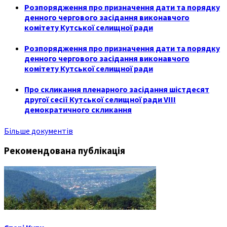
Розпорядження про призначення дати та порядку
денного чергового засідання виконавчого
комітету Кутської селищної ради
Розпорядження про призначення дати та порядку
денного чергового засідання виконавчого
комітету Кутської селищної ради
Про скликання пленарного засідання шістдесят
другої сесії Кутської селищної ради VIII
демократичного скликання
Більше документів
Рекомендована публікація