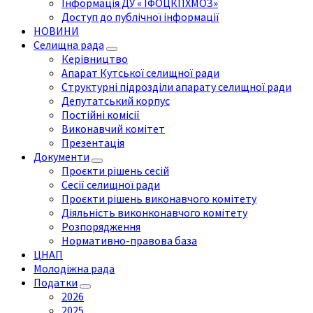
Інформація ДУ « ІФОЦКПХМОЗ»
Доступ до публічної інформації
НОВИНИ
Селищна рада
Керівництво
Апарат Кутської селищної ради
Структурні підрозділи апарату селищної ради
Депутатський корпус
Постійні комісії
Виконавчий комітет
Презентація
Документи
Проєкти рішень сесій
Сесії селищної ради
Проєкти рішень виконавчого комітету
Діяльність виконконавчого комітету
Розпорядження
Нормативно-правова база
ЦНАП
Молодіжна рада
Податки
2026
2025