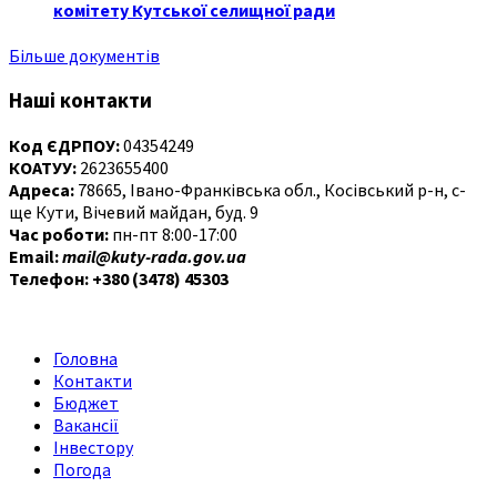
комітету Кутської селищної ради
Більше документів
Наші контакти
Код ЄДРПОУ:
04354249
КОАТУУ:
2623655400
Адреса:
78665, Івано-Франківська обл., Косівський р-н, с-
ще Кути, Вічевий майдан, буд. 9
Час роботи:
пн-пт 8:00-17:00
Email:
mail@kuty-rada.gov.ua
Телефон: +380 (3478) 45303
Головна
Контакти
Бюджет
Вакансії
Інвестору
Погода