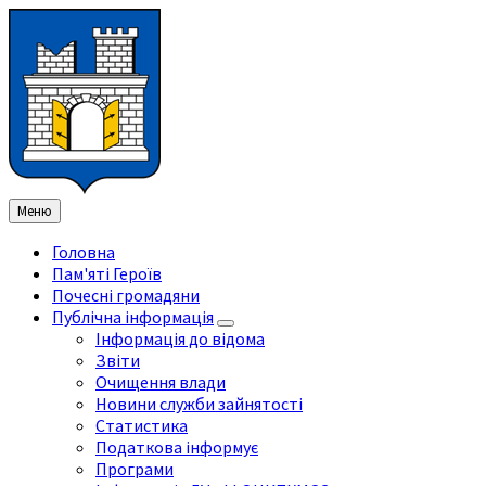
Перейти
Перейдіть
Перейдіть
Перейти
до
на
на
до
змісту
ліву
праву
нижнього
бічну
бічну
колонтитула
панель
панель
Меню
Головна
Пам'яті Героїв
Почесні громадяни
Публічна інформація
Інформація до відома
Звіти
Очищення влади
Новини служби зайнятості
Статистика
Податкова інформує
Програми