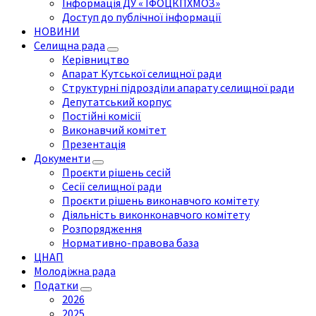
Інформація ДУ « ІФОЦКПХМОЗ»
Доступ до публічної інформації
НОВИНИ
Селищна рада
Керівництво
Апарат Кутської селищної ради
Структурні підрозділи апарату селищної ради
Депутатський корпус
Постійні комісії
Виконавчий комітет
Презентація
Документи
Проєкти рішень сесій
Сесії селищної ради
Проєкти рішень виконавчого комітету
Діяльність виконконавчого комітету
Розпорядження
Нормативно-правова база
ЦНАП
Молодіжна рада
Податки
2026
2025