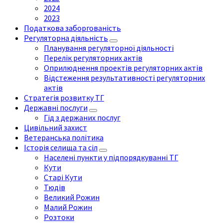
2024
2023
Податкова заборгованість
Регуляторна діяльність
Планування регуляторної діяльності
Перелік регуляторних актів
Оприлюднення проектів регуляторних актів
Відстеження результативності регуляторних
актів
Стратегія розвитку ТГ
Державні послуги
Гід з держаних послуг
Цивільний захист
Ветеранська політика
Історія селища та сіл
Населені пункти у підпорядкуванні ТГ
Кути
Старі Кути
Тюдів
Великий Рожин
Малий Рожин
Розтоки