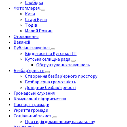
Слобідка
Фотогалерея
Кути
Старі Кути
Тюдів
Малий Рожин
Оголошення
Вакансії
Публічні закупівлі
Відділ освіти Кутської ТГ
Кутська селищна рада
Обгрунтування закупівель
Безбар'єрність
Створення безбар'єрного простору
Безбар’єрна грамотність
Довідник безбар'єрності
Громадські слухання
Комунальні підприємства
Паспорт громади
Укриття громади
Соціальний захист
Протидія домашньому насильству