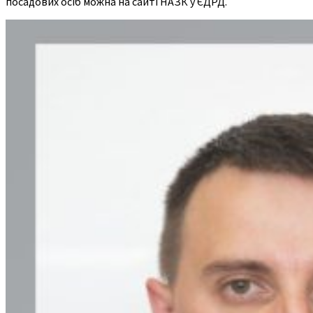
посадових осіб можна на сайті НАЗК у ЄДРД.