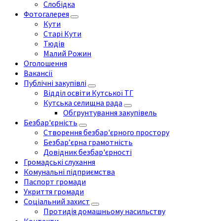
Слобідка
Фотогалерея
Кути
Старі Кути
Тюдів
Малий Рожин
Оголошення
Вакансії
Публічні закупівлі
Відділ освіти Кутської ТГ
Кутська селищна рада
Обгрунтування закупівель
Безбар'єрність
Створення безбар'єрного простору
Безбар’єрна грамотність
Довідник безбар'єрності
Громадські слухання
Комунальні підприємства
Паспорт громади
Укриття громади
Соціальний захист
Протидія домашньому насильству