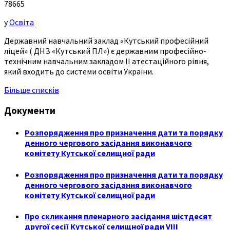
78665
у
Освіта
Державний навчальний заклад «Кутський професійний
ліцей» ( ДНЗ «Кутський ПЛ») є державним професійно-
технічним навчальним закладом ІІ атестаційного рівня,
який входить до системи освіти України.
Більше списків
Документи
Розпорядження про призначення дати та порядку
денного чергового засідання виконавчого
комітету Кутської селищної ради
Розпорядження про призначення дати та порядку
денного чергового засідання виконавчого
комітету Кутської селищної ради
Про скликання пленарного засідання шістдесят
другої сесії Кутської селищної ради VIII