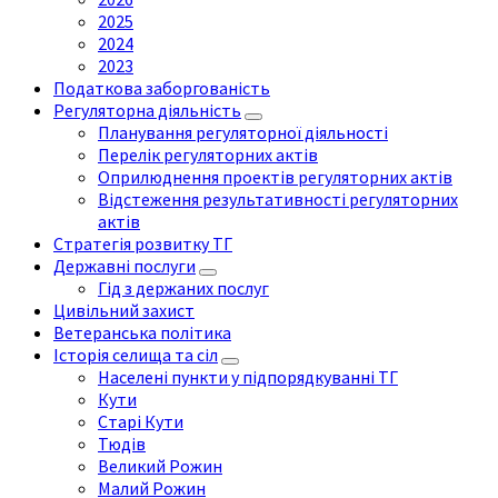
2025
2024
2023
Податкова заборгованість
Регуляторна діяльність
Планування регуляторної діяльності
Перелік регуляторних актів
Оприлюднення проектів регуляторних актів
Відстеження результативності регуляторних
актів
Стратегія розвитку ТГ
Державні послуги
Гід з держаних послуг
Цивільний захист
Ветеранська політика
Історія селища та сіл
Населені пункти у підпорядкуванні ТГ
Кути
Старі Кути
Тюдів
Великий Рожин
Малий Рожин