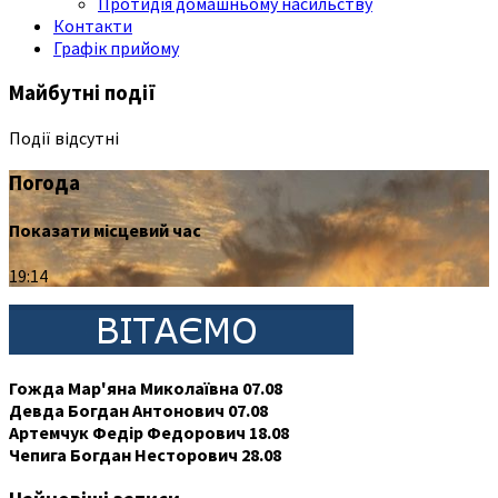
Протидія домашньому насильству
Контакти
Графік прийому
Майбутні події
Події відсутні
Погода
Показати місцевий час
19:14
Гожда Мар'яна Миколаївна 07.08
Девда Богдан Антонович 07.08
Артемчук Федір Федорович 18.08
Чепига Богдан Несторович 28.08