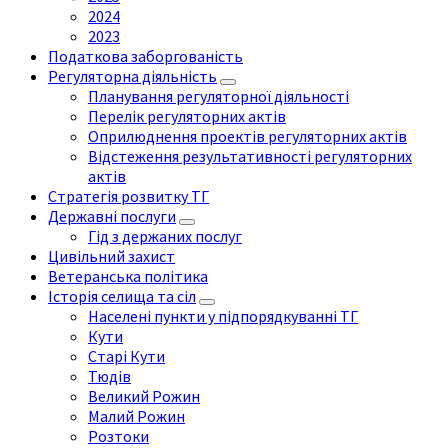
2024
2023
Податкова заборгованість
Регуляторна діяльність
Планування регуляторної діяльності
Перелік регуляторних актів
Оприлюднення проектів регуляторних актів
Відстеження результативності регуляторних
актів
Стратегія розвитку ТГ
Державні послуги
Гід з держаних послуг
Цивільний захист
Ветеранська політика
Історія селища та сіл
Населені пункти у підпорядкуванні ТГ
Кути
Старі Кути
Тюдів
Великий Рожин
Малий Рожин
Розтоки