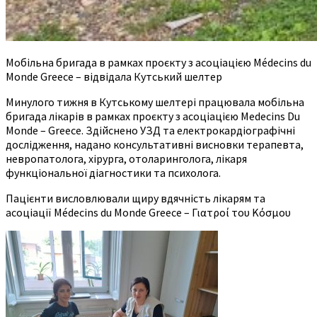
Мобільна бригада в рамках проєкту з асоціацією Médecins du
Monde Greece – відвідала Кутський шелтер
Минулого тижня в Кутському шелтері працювала мобільна
бригада лікарів в рамках проєкту з асоціацією Medecins Du
Monde – Greece. Здійснено УЗД та електрокардіографічні
дослідження, надано консультативні висновки терапевта,
невропатолога, хірурга, отоларинголога, лікаря
функціональної діагностики та психолога.
Пацієнти висловлювали щиру вдячність лікарям та
асоціації Médecins du Monde Greece – Γιατροί του Κόσμου