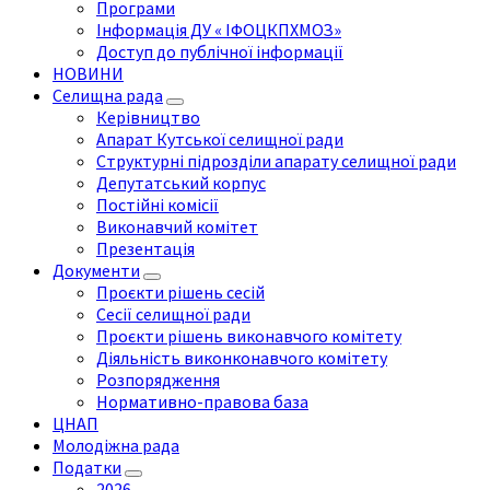
Програми
Інформація ДУ « ІФОЦКПХМОЗ»
Доступ до публічної інформації
НОВИНИ
Селищна рада
Керівництво
Апарат Кутської селищної ради
Структурні підрозділи апарату селищної ради
Депутатський корпус
Постійні комісії
Виконавчий комітет
Презентація
Документи
Проєкти рішень сесій
Сесії селищної ради
Проєкти рішень виконавчого комітету
Діяльність виконконавчого комітету
Розпорядження
Нормативно-правова база
ЦНАП
Молодіжна рада
Податки
2026