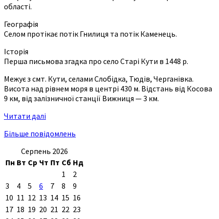
області.
Географія
Селом протікає потік Гнилиця та потік Каменець.
Історія
Перша письмова згадка про село Старі Кути в 1448 р.
Межує з смт. Кути, селами Слобідка, Тюдів, Черганівка.
Висота над рівнем моря в центрі 430 м. Відстань від Косова
9 км, від залізничної станції Вижниця — 3 км.
Читати далі
Більше повідомлень
Серпень 2026
Пн
Вт
Ср
Чт
Пт
Сб
Нд
1
2
3
4
5
6
7
8
9
10
11
12
13
14
15
16
17
18
19
20
21
22
23