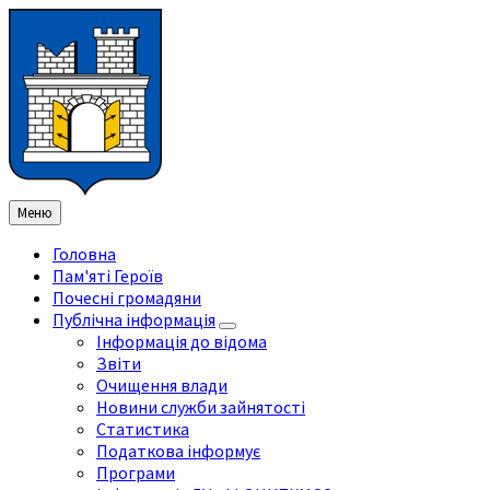
Перейти
Перейдіть
Перейдіть
Перейти
до
на
на
до
змісту
ліву
праву
нижнього
бічну
бічну
колонтитула
панель
панель
Меню
Головна
Пам'яті Героїв
Почесні громадяни
Публічна інформація
Інформація до відома
Звіти
Очищення влади
Новини служби зайнятості
Статистика
Податкова інформує
Програми