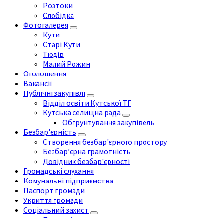
Розтоки
Слобідка
Фотогалерея
Кути
Старі Кути
Тюдів
Малий Рожин
Оголошення
Вакансії
Публічні закупівлі
Відділ освіти Кутської ТГ
Кутська селищна рада
Обгрунтування закупівель
Безбар'єрність
Створення безбар'єрного простору
Безбар’єрна грамотність
Довідник безбар'єрності
Громадські слухання
Комунальні підприємства
Паспорт громади
Укриття громади
Соціальний захист