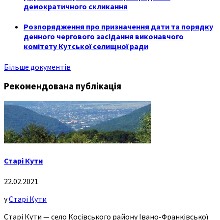
демократичного скликання
Розпорядження про призначення дати та порядку
денного чергового засідання виконавчого
комітету Кутської селищної ради
Більше документів
Рекомендована публікація
Старі Кути
22.02.2021
у
Старі Кути
Старі Кути — село Косівського району Івано-Франківської