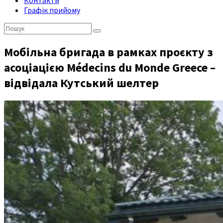
Контакти
Графік прийому
Пошук:
Мобільна бригада в рамках проєкту з
асоціацією Médecins du Monde Greece –
відвідала Кутський шелтер