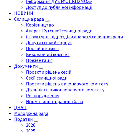
Інформація ДУ « ІФОЦКПХМОЗ»
Доступ до публічної інформації
НОВИНИ
Селищна рада
Керівництво
Апарат Кутської селищної ради
Структурні підрозділи апарату селищної ради
Депутатський корпус
Постійні комісії
Виконавчий комітет
Презентація
Документи
Проєкти рішень сесій
Сесії селищної ради
Проєкти рішень виконавчого комітету
Діяльність виконконавчого комітету
Розпорядження
Нормативно-правова база
ЦНАП
Молодіжна рада
Податки
2026
2025