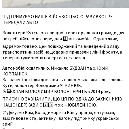
ПІДТРИМУЄМО НАШЕ ВІЙСЬКО: ЦЬОГО РАЗУ ВКОТРЕ
ПЕРЕДАЛИ АВТО
Волонтери Кутської селищної територіальної громади для
потреб військових передали 2️⃣ автомобілі. Один з яких,
відремонтовано. Цей пошкоджений та виведений з ладу
транспортний засіб нещодавно привезли з лінії фронту, а
тепер він уже знову повертається назад.
Автомобілі освятили о. Михайло БУДЗАН та о. Юрій
КОРПАНЮК.
Зазначені автівки доставить наш земляк – житель селища
Кути, волонтер Володимир УГРИНЮК.
💪🚍📣ПАН ВОЛОДИМИР ВОЛОНТЕРИТЬ з 2014 року.
ПРИЄМНО ЗАЗНАЧИТИ, ЩО ЦЯ ПОЇЗДКА ДО ЗАХИСНИКІВ
НАШОЇ ДЕРЖАВИ Є 7️⃣0️⃣-тою – ЮВІЛЕЙНОЮ.
🤝Дякуємо Вам, Володимире за Вашу працю, ентузіазм,
вмотивованість, активну і вагому підтримку української
армії.