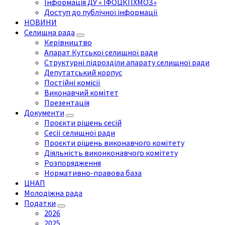
Інформація ДУ « ІФОЦКПХМОЗ»
Доступ до публічної інформації
НОВИНИ
Селищна рада
Керівництво
Апарат Кутської селищної ради
Структурні підрозділи апарату селищної ради
Депутатський корпус
Постійні комісії
Виконавчий комітет
Презентація
Документи
Проєкти рішень сесій
Сесії селищної ради
Проєкти рішень виконавчого комітету
Діяльність виконконавчого комітету
Розпорядження
Нормативно-правова база
ЦНАП
Молодіжна рада
Податки
2026
2025