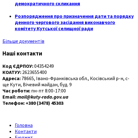
демократичного скликання
Розпорядження про призначення дати та порядку
денного чергового засідання виконавчого
комітету Кутської селищної ради
Більше документів
Наші контакти
Код ЄДРПОУ:
04354249
КОАТУУ:
2623655400
Адреса:
78665, Івано-Франківська обл., Косівський р-н, с-
ще Кути, Вічевий майдан, буд. 9
Час роботи:
пн-пт 8:00-17:00
Email:
mail@kuty-rada.gov.ua
Телефон: +380 (3478) 45303
Головна
Контакти
Бюджет