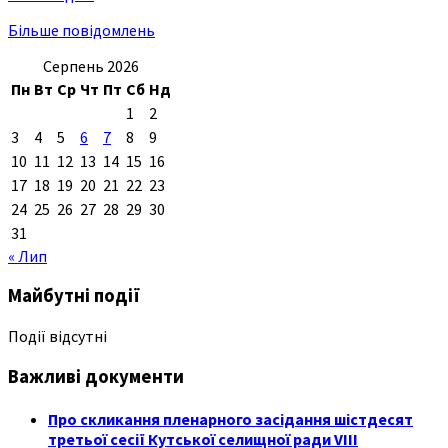
Більше повідомлень
Серпень 2026
Пн
Вт
Ср
Чт
Пт
Сб
Нд
1
2
3
4
5
6
7
8
9
10
11
12
13
14
15
16
17
18
19
20
21
22
23
24
25
26
27
28
29
30
31
« Лип
Майбутні події
Події відсутні
Важливі документи
Про скликання пленарного засідання шістдесят
третьої сесії Кутської селищної ради VIII