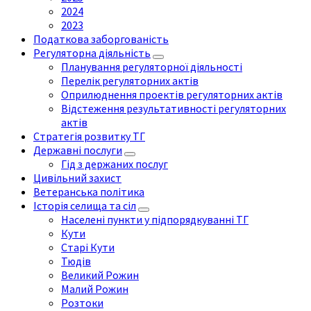
2024
2023
Податкова заборгованість
Регуляторна діяльність
Планування регуляторної діяльності
Перелік регуляторних актів
Оприлюднення проектів регуляторних актів
Відстеження результативності регуляторних
актів
Стратегія розвитку ТГ
Державні послуги
Гід з держаних послуг
Цивільний захист
Ветеранська політика
Історія селища та сіл
Населені пункти у підпорядкуванні ТГ
Кути
Старі Кути
Тюдів
Великий Рожин
Малий Рожин
Розтоки