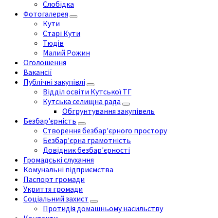
Слобідка
Фотогалерея
Кути
Старі Кути
Тюдів
Малий Рожин
Оголошення
Вакансії
Публічні закупівлі
Відділ освіти Кутської ТГ
Кутська селищна рада
Обгрунтування закупівель
Безбар'єрність
Створення безбар'єрного простору
Безбар’єрна грамотність
Довідник безбар'єрності
Громадські слухання
Комунальні підприємства
Паспорт громади
Укриття громади
Соціальний захист
Протидія домашньому насильству