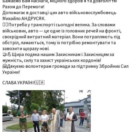
Бажаємо Вам наснаги, міцного здоровʼя та довголіття!
Разом до Перемоги!
Допомагає в доставці цих авто військовослужбовець
Михайло АНДРУСЯК.
☝🏻Потреба у транспорті сьогодні велика. За словами
військових, авто — це одне із головних речей на фронті,
своєрідний витратний матеріал. Вони потрапляють під
обстріл, ламаються, тому їх потрібно ремонтувати та
завозити щоразу нові.
🤝💪Щира подяка нашим Захисникам і Захисницям за
мужність, силу та захист українських кордонів!
🤗Дякуємо волонтерам громади за підтримку Збройних Сил
України!
СЛАВА УКРАЇНІ!🇺🇦