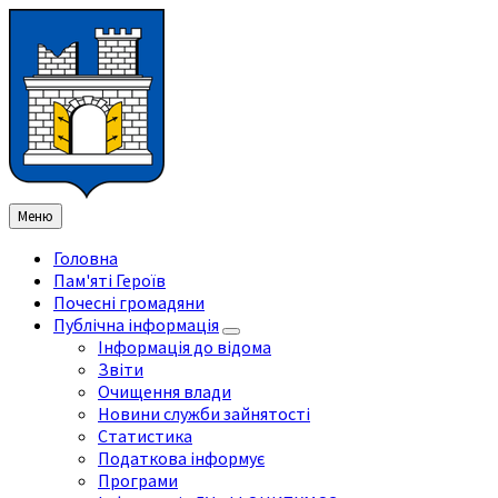
Перейти
Перейдіть
Перейдіть
Перейти
до
на
на
до
змісту
ліву
праву
нижнього
бічну
бічну
колонтитула
панель
панель
Меню
Головна
Пам'яті Героїв
Почесні громадяни
Публічна інформація
Інформація до відома
Звіти
Очищення влади
Новини служби зайнятості
Статистика
Податкова інформує
Програми