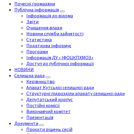
Почесні громадяни
Публічна інформація
Інформація до відома
Звіти
Очищення влади
Новини служби зайнятості
Статистика
Податкова інформує
Програми
Інформація ДУ « ІФОЦКПХМОЗ»
Доступ до публічної інформації
НОВИНИ
Селищна рада
Керівництво
Апарат Кутської селищної ради
Структурні підрозділи апарату селищної ради
Депутатський корпус
Постійні комісії
Виконавчий комітет
Презентація
Документи
Проєкти рішень сесій