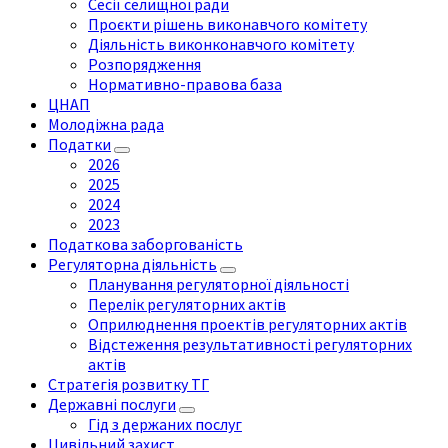
Сесії селищної ради
Проєкти рішень виконавчого комітету
Діяльність виконконавчого комітету
Розпорядження
Нормативно-правова база
ЦНАП
Молодіжна рада
Податки
2026
2025
2024
2023
Податкова заборгованість
Регуляторна діяльність
Планування регуляторної діяльності
Перелік регуляторних актів
Оприлюднення проектів регуляторних актів
Відстеження результативності регуляторних
актів
Стратегія розвитку ТГ
Державні послуги
Гід з держаних послуг
Цивільний захист