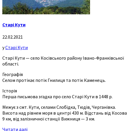
Старі Кути
22.02.2021
у
Старі Кути
Старі Кути — село Косівського району Івано-Франківської
області.
Географія
Селом протікає потік Гнилиця та потік Каменець.
Історія
Перша письмова згадка про село Старі Кути в 1448 р.
Межує з смт. Кути, селами Слобідка, Тюдів, Черганівка.
Висота над рівнем моря в центрі 430 м. Відстань від Косова
9 км, від залізничної станції Вижниця — 3 км.
Читати далі