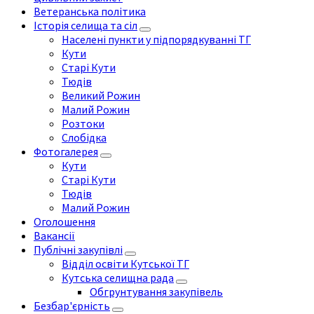
Ветеранська політика
Історія селища та сіл
Населені пункти у підпорядкуванні ТГ
Кути
Старі Кути
Тюдів
Великий Рожин
Малий Рожин
Розтоки
Слобідка
Фотогалерея
Кути
Старі Кути
Тюдів
Малий Рожин
Оголошення
Вакансії
Публічні закупівлі
Відділ освіти Кутської ТГ
Кутська селищна рада
Обгрунтування закупівель
Безбар'єрність