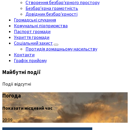
Створення безбар'єрного простору
Безбар’єрна грамотність
Довідник безбар'єрності
Громадські слухання
Комунальні підприємства
Паспорт громади
Укриття громади
Соціальний захист
Протидія домашньому насильству
Контакти
Графік прийому
Майбутні події
Події відсутні
Погода
Показати місцевий час
20:09