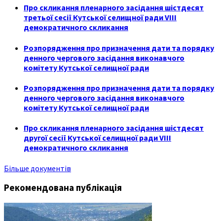
Про скликання пленарного засідання шістдесят
третьої сесії Кутської селищної ради VIII
демократичного скликання
Розпорядження про призначення дати та порядку
денного чергового засідання виконавчого
комітету Кутської селищної ради
Розпорядження про призначення дати та порядку
денного чергового засідання виконавчого
комітету Кутської селищної ради
Про скликання пленарного засідання шістдесят
другої сесії Кутської селищної ради VIII
демократичного скликання
Більше документів
Рекомендована публікація