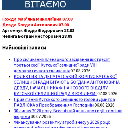
Гожда Мар'яна Миколаївна 07.08
Девда Богдан Антонович 07.08
Артемчук Федір Федорович 18.08
Чепига Богдан Несторович 28.08
Найновіші записи
Про скликання пленарного засідання шістдесят
третьої сесії Кутської селищної ради VIII
демократичного скликання
07.08.2026
КОЛЕКТИВ ТА ДЕПУТАТСЬКИЙ КОРПУС КУТСЬКОЇ
СЕЛИЩНОЇ РАДИ ВІТАЮТЬ БОГДАНА АНТОНОВИЧА
ДЕВДУ, НАЧАЛЬНИКА ФІНАНСОВОГО ВІДДІЛУ
КУТСЬКОЇ СЕЛИЩНОЇ РАДИ З ЮВІЛЕЄМ!
07.08.2026
Привітання Кутського селищного голови Дмитра
ПАВЛЮКА з Преображенням Господнім
06.08.2026
30 липня 2026 року: Всесвітній день протидії торгівлі
людьми
30.07.2026
Фінансування розвитку агробізнесу у 2026 році:
державні, обласні та міжнародні інструменти