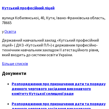
Кутський професійний ліцей
вулиця Кобилянської, 40, Кути, Івано-Франківська область,
78665
у
Освіта
Державний навчальний заклад «Кутський професійний
ліцей» ( ДНЗ «Кутський ПЛ») є державним професійно-
технічним навчальним закладом ІІ атестаційного рівня,
який входить до системи освіти України.
Більше списків
Документи
Розпорядження про призначення дати та порядку
денного чергового засідання виконавчого
комітету Кутської селищної ради
Розпорядження про призначення дати та порядку
денного чергового засідання виконавчого