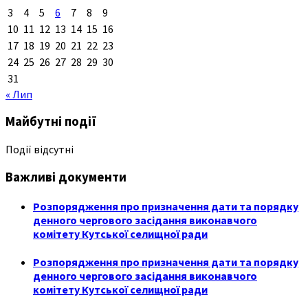
3
4
5
6
7
8
9
10
11
12
13
14
15
16
17
18
19
20
21
22
23
24
25
26
27
28
29
30
31
« Лип
Майбутні події
Події відсутні
Важливі документи
Розпорядження про призначення дати та порядку
денного чергового засідання виконавчого
комітету Кутської селищної ради
Розпорядження про призначення дати та порядку
денного чергового засідання виконавчого
комітету Кутської селищної ради