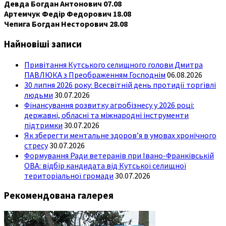
Девда Богдан Антонович 07.08
Артемчук Федір Федорович 18.08
Чепига Богдан Несторович 28.08
Найновіші записи
Привітання Кутського селищного голови Дмитра
ПАВЛЮКА з Преображенням Господнім
06.08.2026
30 липня 2026 року: Всесвітній день протидії торгівлі
людьми
30.07.2026
Фінансування розвитку агробізнесу у 2026 році:
державні, обласні та міжнародні інструменти
підтримки
30.07.2026
Як зберегти ментальне здоров’я в умовах хронічного
стресу
30.07.2026
Формування Ради ветеранів при Івано-Франківській
ОВА: відбір кандидата від Кутської селищної
територіальної громади
30.07.2026
Рекомендована галерея