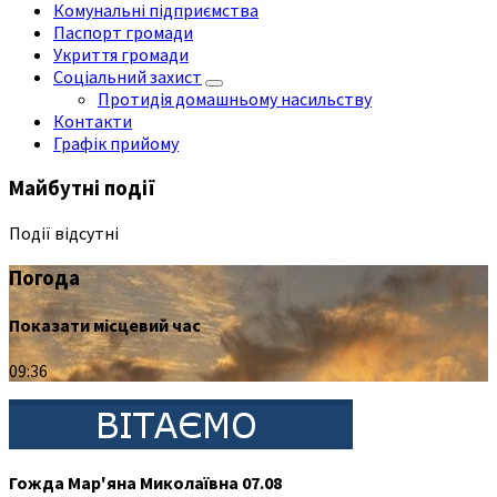
Комунальні підприємства
Паспорт громади
Укриття громади
Соціальний захист
Протидія домашньому насильству
Контакти
Графік прийому
Майбутні події
Події відсутні
Погода
Показати місцевий час
09:36
Гожда Мар'яна Миколаївна 07.08