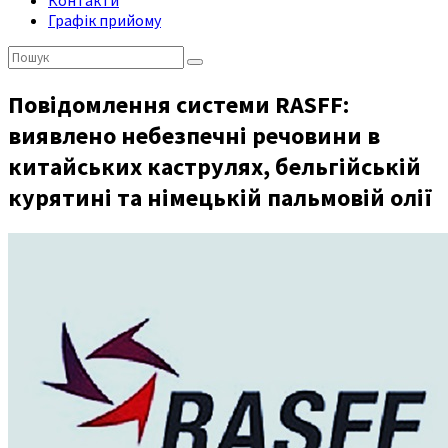
Контакти
Графік прийому
Пошук:
Повідомлення системи RASFF:
виявлено небезпечні речовини в
китайських каструлях, бельгійській
курятині та німецькій пальмовій олії