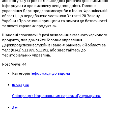
або обігу та у строк не більше двох робочих днів письмово
інформувати про виявлену невідповідність Головне
управління Держпродспоживслужби в Івано-Франківській
області, що передбачено частиною 3 статті 20 Закону
України «Про основні принципи та вимоги до безпечності
та якості харчових продуктів».
Шановні споживачі! У разі виявлення вказаного харчового
продукту, повідомляйте Головне управління
Держпродспоживслужби в Івано-Франківській області за
тел.: (0342) 511389, 511392, або звертайтесь до
територіальних управлінь.
Post Views:
44
Категорія
Інформація до відома
Попередній
Співпраця з Національним парком «Гуцульщина»
Далі