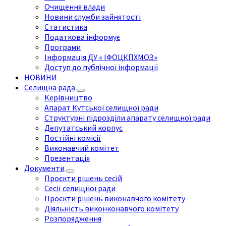
Очищення влади
Новини служби зайнятості
Статистика
Податкова інформує
Програми
Інформація ДУ « ІФОЦКПХМОЗ»
Доступ до публічної інформації
НОВИНИ
Селищна рада
Керівництво
Апарат Кутської селищної ради
Структурні підрозділи апарату селищної ради
Депутатський корпус
Постійні комісії
Виконавчий комітет
Презентація
Документи
Проєкти рішень сесій
Сесії селищної ради
Проєкти рішень виконавчого комітету
Діяльність виконконавчого комітету
Розпорядження