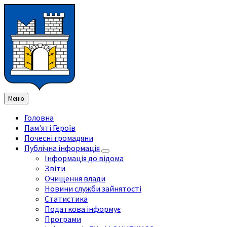
Перейти
Перейдіть
Перейдіть
Перейти
до
на
на
до
змісту
ліву
праву
нижнього
бічну
бічну
колонтитула
панель
панель
Меню
Головна
Пам'яті Героїв
Почесні громадяни
Публічна інформація
Інформація до відома
Звіти
Очищення влади
Новини служби зайнятості
Статистика
Податкова інформує
Програми