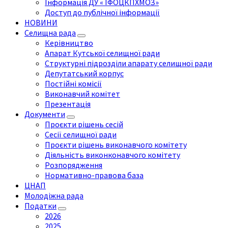
Інформація ДУ « ІФОЦКПХМОЗ»
Доступ до публічної інформації
НОВИНИ
Селищна рада
Керівництво
Апарат Кутської селищної ради
Структурні підрозділи апарату селищної ради
Депутатський корпус
Постійні комісії
Виконавчий комітет
Презентація
Документи
Проєкти рішень сесій
Сесії селищної ради
Проєкти рішень виконавчого комітету
Діяльність виконконавчого комітету
Розпорядження
Нормативно-правова база
ЦНАП
Молодіжна рада
Податки
2026
2025