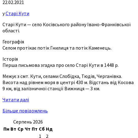
22.02.2021
у
Старі Кути
Старі Кути — село Косівського району Івано-Франківської
області.
Географія
Селом протікає потік Гнилиця та потік Каменець.
Історія
Перша письмова згадка про село Старі Кути в 1448 р.
Межує з смт. Кути, селами Слобідка, Тюдів, Черганівка.
Висота над рівнем моря в центрі 430 м. Відстань від Косова
9 км, від залізничної станції Вижниця — 3 км.
Читати далі
Більше повідомлень
Серпень 2026
Пн
Вт
Ср
Чт
Пт
Сб
Нд
1
2