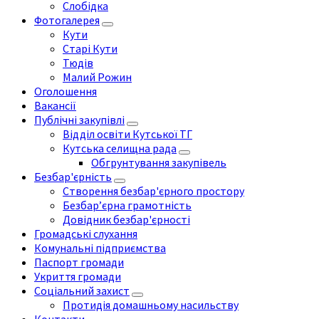
Слобідка
Фотогалерея
Кути
Старі Кути
Тюдів
Малий Рожин
Оголошення
Вакансії
Публічні закупівлі
Відділ освіти Кутської ТГ
Кутська селищна рада
Обгрунтування закупівель
Безбар'єрність
Створення безбар'єрного простору
Безбар’єрна грамотність
Довідник безбар'єрності
Громадські слухання
Комунальні підприємства
Паспорт громади
Укриття громади
Соціальний захист
Протидія домашньому насильству