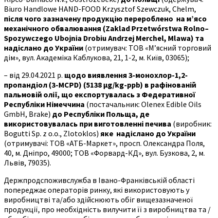
Biuro Handlowe HAND-FOOD Krzysztof Szewczuk, Chelm,
після чого зазначену продукцію перероблено
на м’ясо
механічного обвалювання (
Zaklad
Przetw
ó
rstwa
Rolno
–
Spozywczego
Ubojnia
Drobiu
Andrzej
Merchel
,
Mlawa
) та
надіслано до України
(отримувач: ТОВ «М’ясний торговий
дім», вул. Академіка Каблукова, 21, 1-2, м. Київ, 03065);
– від 29.04.2021 р.
щодо виявлення 3-монохлор-1,2-
пропандіол (3-MCPD) (5138 µg/kg-ppb) в рафінованій
пальмовій олії, що експортувалась з Федеративної
Республіки Німеччина
(постачальник: Olenex Edible Oils
GmbH, Brake)
до Республіки Польща, де
використовувалась при виготовленні печива
(виробник:
Bogutti Sp. z o.o., Zlotoklos)
яке надіслано до України
(отримувачі: ТОВ «АТБ-Маркет», просп. Олександра Поля,
40, м. Дніпро, 49000; ТОВ «Форвард-КД», вул. Бузкова, 2, м.
Львів, 79035).
Держпродспоживслужба в Івано-Франківській області
попереджає операторів ринку, які використовують у
виробництві та/або здійснюють обіг вищезазначеної
продукції, про необхідність вилучити її з виробництва та /