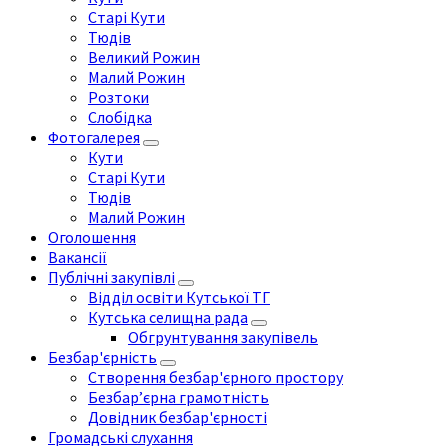
Старі Кути
Тюдів
Великий Рожин
Малий Рожин
Розтоки
Слобідка
Фотогалерея
Кути
Старі Кути
Тюдів
Малий Рожин
Оголошення
Вакансії
Публічні закупівлі
Відділ освіти Кутської ТГ
Кутська селищна рада
Обгрунтування закупівель
Безбар'єрність
Створення безбар'єрного простору
Безбар’єрна грамотність
Довідник безбар'єрності
Громадські слухання