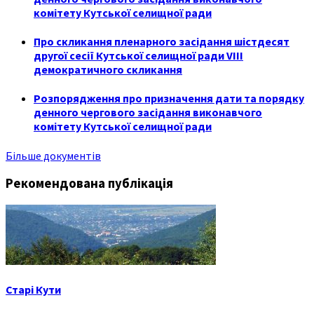
комітету Кутської селищної ради
Про скликання пленарного засідання шістдесят
другої сесії Кутської селищної ради VIII
демократичного скликання
Розпорядження про призначення дати та порядку
денного чергового засідання виконавчого
комітету Кутської селищної ради
Більше документів
Рекомендована публікація
Старі Кути