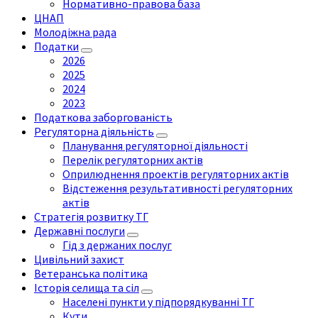
Нормативно-правова база
ЦНАП
Молодіжна рада
Податки
2026
2025
2024
2023
Податкова заборгованість
Регуляторна діяльність
Планування регуляторної діяльності
Перелік регуляторних актів
Оприлюднення проектів регуляторних актів
Відстеження результативності регуляторних
актів
Стратегія розвитку ТГ
Державні послуги
Гід з держаних послуг
Цивільний захист
Ветеранська політика
Історія селища та сіл
Населені пункти у підпорядкуванні ТГ
Кути