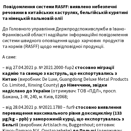
Повідомлення системи RASFF: виявлено небезпечні
речовини в китайських каструлях, бельгійській курятині
та німецькій пальмовій олії
До Головного управління Держпродспоживслужби в Івано-
Франківській області надійшли інформаційні повідомлення
системи швидкого оповіщення щодо харчових продуктів
та кормів (RASFF) щодо невідповідної продукції.
А саме:
– від 27.04.2021 р. № 2021.2000-fup2
стосовно міграції
кадмію та свинцю з каструль, що експортувались з
Китаю
(виробник: De Luxe, Guangdong Deluxe Metal Products
Co. Limited., Xinxing County)
до Німеччини, звідки
надіслано до України
(отримувач: ТОВ «ПДЛ», просп.
Бажана, 1-М, 240, м. Київ, 02068;
– від 28.04.2021 р. №2021.1780 – fur9
стосовно виявлення
перевищення максимального рівня доксицикліну (133
µ
g
/
kg
–
ppb
) у замороженій курці, що експортувалась з
Бельгії
(виробник: Artislach nv, Buggenhout; оптовик:
Kipco-Damaco N.V., Oostrozebeke)
до Польщі
(одержувач: