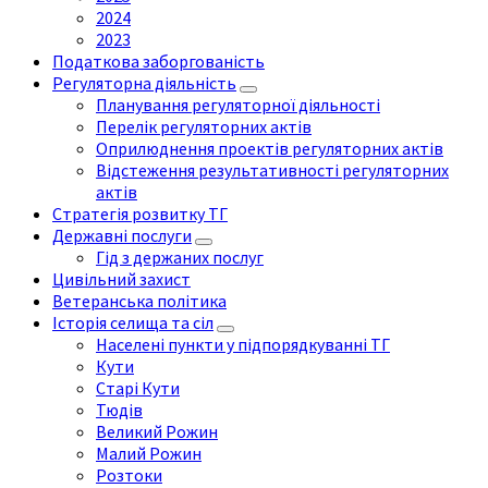
2024
2023
Податкова заборгованість
Регуляторна діяльність
Планування регуляторної діяльності
Перелік регуляторних актів
Оприлюднення проектів регуляторних актів
Відстеження результативності регуляторних
актів
Стратегія розвитку ТГ
Державні послуги
Гід з держаних послуг
Цивільний захист
Ветеранська політика
Історія селища та сіл
Населені пункти у підпорядкуванні ТГ
Кути
Старі Кути
Тюдів
Великий Рожин
Малий Рожин
Розтоки