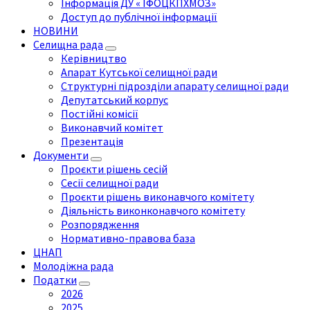
Інформація ДУ « ІФОЦКПХМОЗ»
Доступ до публічної інформації
НОВИНИ
Селищна рада
Керівництво
Апарат Кутської селищної ради
Структурні підрозділи апарату селищної ради
Депутатський корпус
Постійні комісії
Виконавчий комітет
Презентація
Документи
Проєкти рішень сесій
Сесії селищної ради
Проєкти рішень виконавчого комітету
Діяльність виконконавчого комітету
Розпорядження
Нормативно-правова база
ЦНАП
Молодіжна рада
Податки
2026
2025