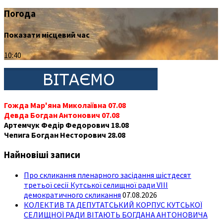
Погода
Показати місцевий час
10:40
Гожда Мар'яна Миколаївна 07.08
Девда Богдан Антонович 07.08
Артемчук Федір Федорович 18.08
Чепига Богдан Несторович 28.08
Найновіші записи
Про скликання пленарного засідання шістдесят
третьої сесії Кутської селищної ради VIII
демократичного скликання
07.08.2026
КОЛЕКТИВ ТА ДЕПУТАТСЬКИЙ КОРПУС КУТСЬКОЇ
СЕЛИЩНОЇ РАДИ ВІТАЮТЬ БОГДАНА АНТОНОВИЧА