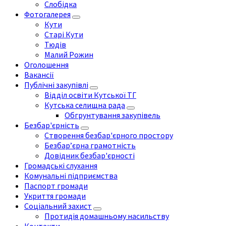
Слобідка
Фотогалерея
Кути
Старі Кути
Тюдів
Малий Рожин
Оголошення
Вакансії
Публічні закупівлі
Відділ освіти Кутської ТГ
Кутська селищна рада
Обгрунтування закупівель
Безбар'єрність
Створення безбар'єрного простору
Безбар’єрна грамотність
Довідник безбар'єрності
Громадські слухання
Комунальні підприємства
Паспорт громади
Укриття громади
Соціальний захист
Протидія домашньому насильству