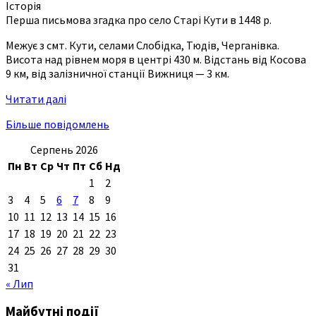
Історія
Перша письмова згадка про село Старі Кути в 1448 р.
Межує з смт. Кути, селами Слобідка, Тюдів, Черганівка.
Висота над рівнем моря в центрі 430 м. Відстань від Косова
9 км, від залізничної станції Вижниця — 3 км.
Читати далі
Більше повідомлень
Серпень 2026
Пн
Вт
Ср
Чт
Пт
Сб
Нд
1
2
3
4
5
6
7
8
9
10
11
12
13
14
15
16
17
18
19
20
21
22
23
24
25
26
27
28
29
30
31
« Лип
Майбутні події