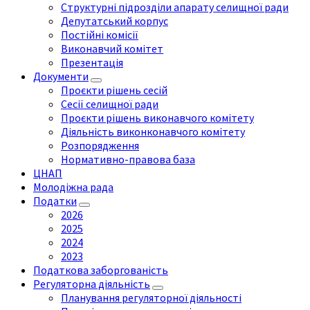
Структурні підрозділи апарату селищної ради
Депутатський корпус
Постійні комісії
Виконавчий комітет
Презентація
Документи
Проєкти рішень сесій
Сесії селищної ради
Проєкти рішень виконавчого комітету
Діяльність виконконавчого комітету
Розпорядження
Нормативно-правова база
ЦНАП
Молодіжна рада
Податки
2026
2025
2024
2023
Податкова заборгованість
Регуляторна діяльність
Планування регуляторної діяльності