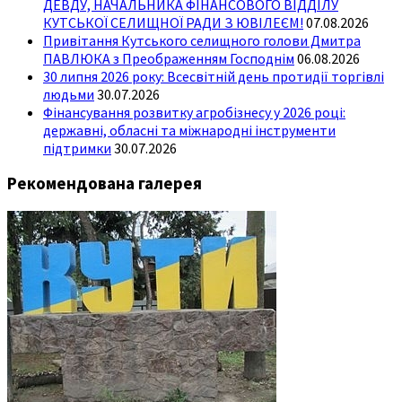
ДЕВДУ, НАЧАЛЬНИКА ФІНАНСОВОГО ВІДДІЛУ
КУТСЬКОЇ СЕЛИЩНОЇ РАДИ З ЮВІЛЕЄМ!
07.08.2026
Привітання Кутського селищного голови Дмитра
ПАВЛЮКА з Преображенням Господнім
06.08.2026
30 липня 2026 року: Всесвітній день протидії торгівлі
людьми
30.07.2026
Фінансування розвитку агробізнесу у 2026 році:
державні, обласні та міжнародні інструменти
підтримки
30.07.2026
Рекомендована галерея