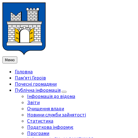
Перейти
Перейдіть
Перейдіть
Перейти
до
на
на
до
змісту
ліву
праву
нижнього
бічну
бічну
колонтитула
панель
панель
Меню
Головна
Пам'яті Героїв
Почесні громадяни
Публічна інформація
Інформація до відома
Звіти
Очищення влади
Новини служби зайнятості
Статистика
Податкова інформує
Програми