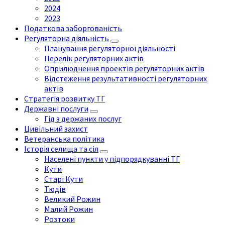
2024
2023
Податкова заборгованість
Регуляторна діяльність
Планування регуляторної діяльності
Перелік регуляторних актів
Оприлюднення проектів регуляторних актів
Відстеження результативності регуляторних
актів
Стратегія розвитку ТГ
Державні послуги
Гід з держаних послуг
Цивільний захист
Ветеранська політика
Історія селища та сіл
Населені пункти у підпорядкуванні ТГ
Кути
Старі Кути
Тюдів
Великий Рожин
Малий Рожин
Розтоки