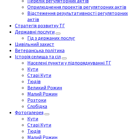
Перелік регуляторних актів
Оприлюднення проектів регуляторних актів
Відстеження результативності регуляторних
актів
Стратегія розвитку ТГ
Державні послуги
Гід з держаних послуг
Цивільний захист
Ветеранська політика
Історія селища та сіл
Населені пункти у підпорядкуванні ТГ
Кути
Старі Кути
Тюдів
Великий Рожин
Малий Рожин
Розтоки
Слобідка
Фотогалерея
Кути
Старі Кути
Тюдів
Малий Рожин