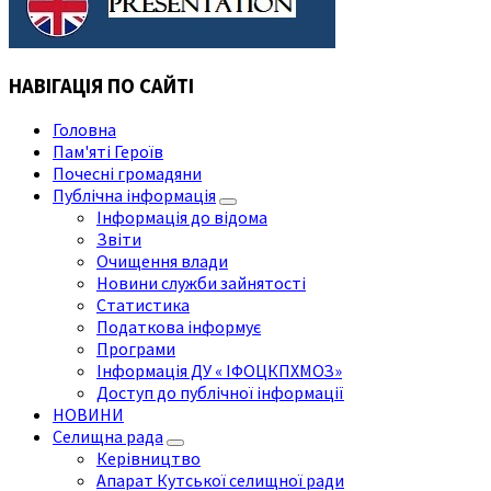
НАВІГАЦІЯ ПО САЙТІ
Головна
Пам'яті Героїв
Почесні громадяни
Публічна інформація
Інформація до відома
Звіти
Очищення влади
Новини служби зайнятості
Статистика
Податкова інформує
Програми
Інформація ДУ « ІФОЦКПХМОЗ»
Доступ до публічної інформації
НОВИНИ
Селищна рада
Керівництво
Апарат Кутської селищної ради