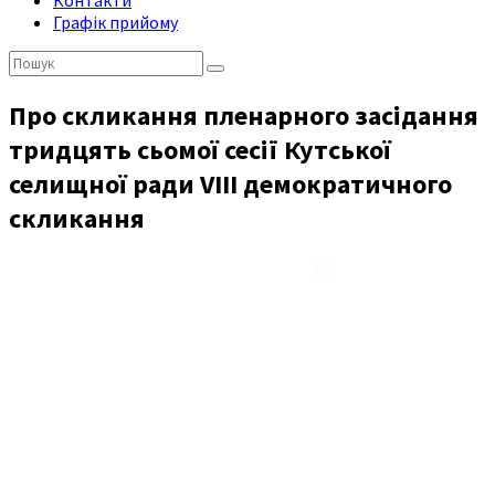
Контакти
Графік прийому
Пошук:
Про скликання пленарного засідання
тридцять сьомої сесії Кутської
селищної ради VIII демократичного
скликання