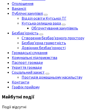
Оголошення
Вакансії
Публічні закупівлі
Відділ освіти Кутської ТГ
Кутська селищна рада
Обгрунтування закупівель
Безбар'єрність
Створення безбар'єрного простору
Безбар’єрна грамотність
Довідник безбар'єрності
Громадські слухання
Комунальні підприємства
Паспорт громади
Укриття громади
Соціальний захист
Протидія домашньому насильству
Контакти
Графік прийому
Майбутні події
Події відсутні