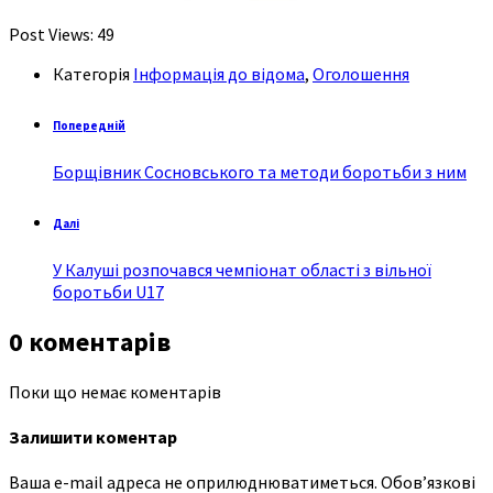
Post Views:
49
Категорія
Інформація до відома
,
Оголошення
Попередній
Борщівник Сосновського та методи боротьби з ним
Далі
У Калуші розпочався чемпіонат області з вільної
боротьби U17
0 коментарів
Поки що немає коментарів
Залишити коментар
Ваша e-mail адреса не оприлюднюватиметься.
Обов’язкові