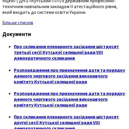
ліцей» ( ДНЗ «Кутський ПЛ») є державним професійно-
технічним навчальним закладом ІІ атестаційного рівня,
який входить до системи освіти України.
Більше списків
Документи
Про скликання пленарного засідання шістдесят
третьої сесії Кутської селищної ради VIII
демократичного скликання
Розпорядження про призначення дати та порядку
денного чергового засідання виконавчого
комітету Кутської селищної ради
Розпорядження про призначення дати та порядку
денного чергового засідання виконавчого
комітету Кутської селищної ради
Про скликання пленарного засідання шістдесят
другої сесії Кутської селищної ради VIII
демократичного скликання