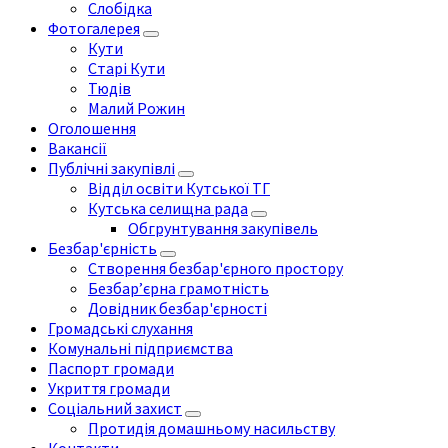
Слобідка
Фотогалерея
Кути
Старі Кути
Тюдів
Малий Рожин
Оголошення
Вакансії
Публічні закупівлі
Відділ освіти Кутської ТГ
Кутська селищна рада
Обгрунтування закупівель
Безбар'єрність
Створення безбар'єрного простору
Безбар’єрна грамотність
Довідник безбар'єрності
Громадські слухання
Комунальні підприємства
Паспорт громади
Укриття громади
Соціальний захист
Протидія домашньому насильству