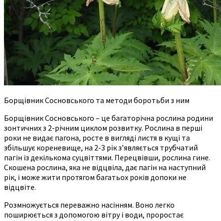
Борщівник Сосновського та методи боротьби з ним
Борщівник Сосновського – це багаторічна рослина родини
зонтичних з 2-річним циклом розвитку. Рослина в перші
роки не видає пагона, росте в вигляді листя в кущі та
збільшує кореневище, на 2-3 рік з’являється трубчатий
пагін із декількома суцвіттями. Перецвівши, рослина гине.
Скошена рослина, яка не відцвіла, дає пагін на наступний
рік, і може жити протягом багатьох років допоки не
відцвіте.
Розмножується переважно насінням. Воно легко
поширюється з допомогою вітру і води, проростає