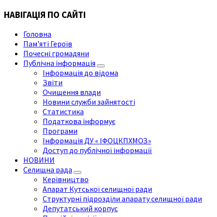
НАВІГАЦІЯ ПО САЙТІ
Головна
Пам'яті Героїв
Почесні громадяни
Публічна інформація
Інформація до відома
Звіти
Очищення влади
Новини служби зайнятості
Статистика
Податкова інформує
Програми
Інформація ДУ « ІФОЦКПХМОЗ»
Доступ до публічної інформації
НОВИНИ
Селищна рада
Керівництво
Апарат Кутської селищної ради
Структурні підрозділи апарату селищної ради
Депутатський корпус