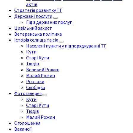
актів
Стратегія розвитку ТГ
Державні послуги
Гід з держаних послуг
Цивільний захист
Ветеранська політика
Історія селища та сіл
Населені пункти у підпорядкуванні ТГ
Кути
Старі Кути
Тюдів
Великий Рожин
Малий Рожин
Розтоки
Слобідка
Фотогалерея
Кути
Старі Кути
Тюдів
Малий Рожин
Оголошення
Вакансії