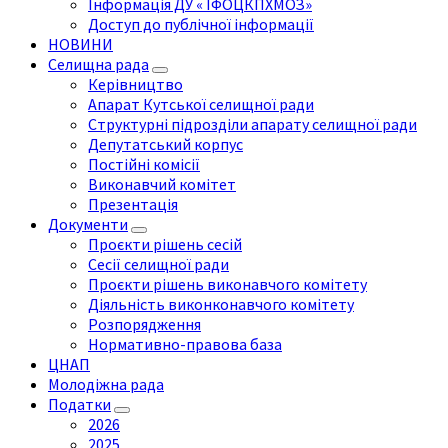
Інформація ДУ « ІФОЦКПХМОЗ»
Доступ до публічної інформації
НОВИНИ
Селищна рада
Керівництво
Апарат Кутської селищної ради
Структурні підрозділи апарату селищної ради
Депутатський корпус
Постійні комісії
Виконавчий комітет
Презентація
Документи
Проєкти рішень сесій
Сесії селищної ради
Проєкти рішень виконавчого комітету
Діяльність виконконавчого комітету
Розпорядження
Нормативно-правова база
ЦНАП
Молодіжна рада
Податки
2026
2025