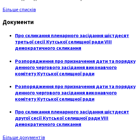
Більше списків
Документи
Про скликання пленарного засідання шістдесят
третьої сесії Кутської селищної ради VIII
демократичного скликання
Розпорядження про призначення дати та порядку
денного чергового засідання виконавчого
комітету Кутської селищної ради
Розпорядження про призначення дати та порядку
денного чергового засідання виконавчого
комітету Кутської селищної ради
Про скликання пленарного засідання шістдесят
другої сесії Кутської селищної ради VIII
демократичного скликання
Більше документів