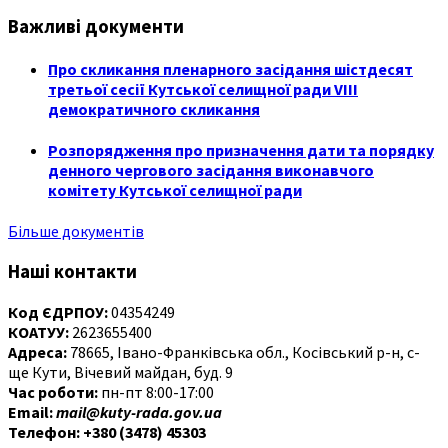
Важливі документи
Про скликання пленарного засідання шістдесят
третьої сесії Кутської селищної ради VIII
демократичного скликання
Розпорядження про призначення дати та порядку
денного чергового засідання виконавчого
комітету Кутської селищної ради
Більше документів
Наші контакти
Код ЄДРПОУ:
04354249
КОАТУУ:
2623655400
Адреса:
78665, Івано-Франківська обл., Косівський р-н, с-
ще Кути, Вічевий майдан, буд. 9
Час роботи:
пн-пт 8:00-17:00
Email:
mail@kuty-rada.gov.ua
Телефон: +380 (3478) 45303