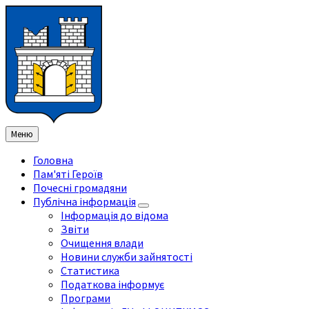
Перейти
Перейдіть
Перейдіть
Перейти
до
на
на
до
змісту
ліву
праву
нижнього
бічну
бічну
колонтитула
панель
панель
Меню
Головна
Пам'яті Героїв
Почесні громадяни
Публічна інформація
Інформація до відома
Звіти
Очищення влади
Новини служби зайнятості
Статистика
Податкова інформує
Програми