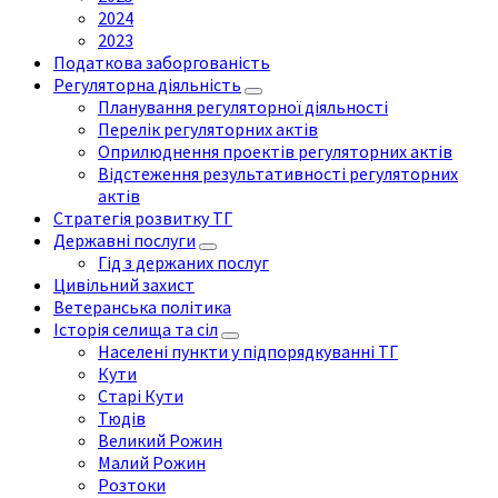
2024
2023
Податкова заборгованість
Регуляторна діяльність
Планування регуляторної діяльності
Перелік регуляторних актів
Оприлюднення проектів регуляторних актів
Відстеження результативності регуляторних
актів
Стратегія розвитку ТГ
Державні послуги
Гід з держаних послуг
Цивільний захист
Ветеранська політика
Історія селища та сіл
Населені пункти у підпорядкуванні ТГ
Кути
Старі Кути
Тюдів
Великий Рожин
Малий Рожин
Розтоки