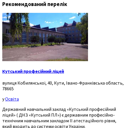
Рекомендований перелік
Кутський професійний ліцей
вулиця Кобилянської, 40, Кути, Івано-Франківська область,
78665
у
Освіта
Державний навчальний заклад «Кутський професійний
ліцей» ( ДНЗ «Кутський ПЛ») є державним професійно-
технічним навчальним закладом ІІ атестаційного рівня,
який входить до системи освіти України.