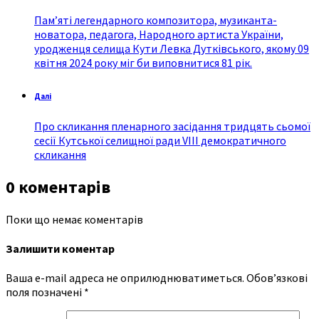
Пам’яті легендарного композитора, музиканта-
новатора, педагога, Народного артиста України,
уродженця селища Кути Левка Дутківського, якому 09
квітня 2024 року міг би виповнитися 81 рік.
Далі
Про скликання пленарного засідання тридцять сьомої
сесії Кутської селищної ради VIII демократичного
скликання
0 коментарів
Поки що немає коментарів
Залишити коментар
Ваша e-mail адреса не оприлюднюватиметься.
Обов’язкові
поля позначені
*