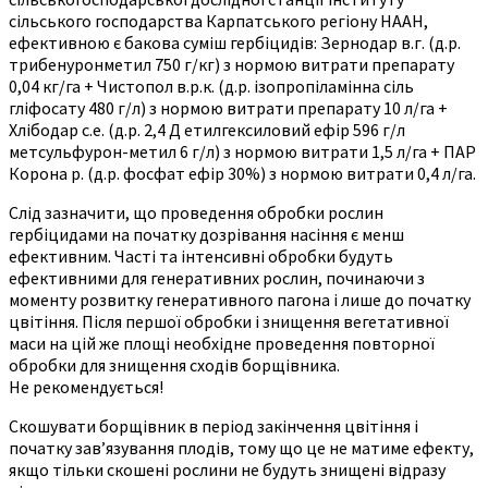
сільського господарства Карпатського регіону НААН,
ефективною є бакова суміш гербіцидів: Зернодар в.г. (д.р.
трибенуронметил 750 г/кг) з нормою витрати препарату
0,04 кг/га + Чистопол в.р.к. (д.р. ізопропіламінна сіль
гліфосату 480 г/л) з нормою витрати препарату 10 л/га +
Хлібодар с.е. (д.р. 2,4 Д етилгексиловий ефір 596 г/л
метсульфурон-метил 6 г/л) з нормою витрати 1,5 л/га + ПАР
Корона р. (д.р. фосфат ефір 30%) з нормою витрати 0,4 л/га.
Слід зазначити, що проведення обробки рослин
гербіцидами на початку дозрівання насіння є менш
ефективним. Часті та інтенсивні обробки будуть
ефективними для генеративних рослин, починаючи з
моменту розвитку генеративного пагона і лише до початку
цвітіння. Після першої обробки і знищення вегетативної
маси на цій же площі необхідне проведення повторної
обробки для знищення сходів борщівника.
Не рекомендується!
Скошувати борщівник в період закінчення цвітіння і
початку зав’язування плодів, тому що це не матиме ефекту,
якщо тільки скошені рослини не будуть знищені відразу