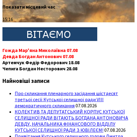
Показати місцевий час
15:16
Гожда Мар'яна Миколаївна 07.08
Девда Богдан Антонович 07.08
Артемчук Федір Федорович 18.08
Чепига Богдан Несторович 28.08
Найновіші записи
Про скликання пленарного засідання шістдесят
третьої сесії Кутської селищної ради VIII
демократичного скликання
07.08.2026
КОЛЕКТИВ ТА ДЕПУТАТСЬКИЙ КОРПУС КУТСЬКОЇ
СЕЛИЩНОЇ РАДИ ВІТАЮТЬ БОГДАНА АНТОНОВИЧА
ДЕВДУ, НАЧАЛЬНИКА ФІНАНСОВОГО ВІДДІЛУ
КУТСЬКОЇ СЕЛИЩНОЇ РАДИ З ЮВІЛЕЄМ!
07.08.2026
Привітання Кутського селищного голови Дмитра