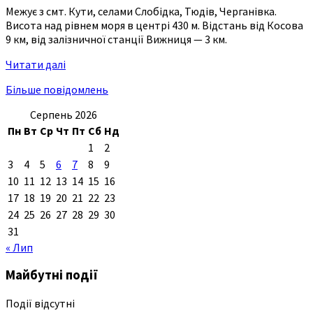
Межує з смт. Кути, селами Слобідка, Тюдів, Черганівка.
Висота над рівнем моря в центрі 430 м. Відстань від Косова
9 км, від залізничної станції Вижниця — 3 км.
Читати далі
Більше повідомлень
Серпень 2026
Пн
Вт
Ср
Чт
Пт
Сб
Нд
1
2
3
4
5
6
7
8
9
10
11
12
13
14
15
16
17
18
19
20
21
22
23
24
25
26
27
28
29
30
31
« Лип
Майбутні події
Події відсутні