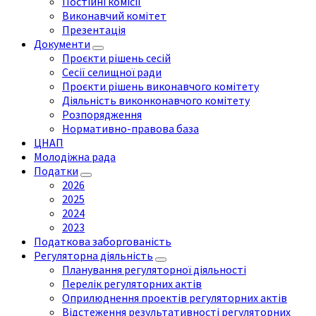
Постійні комісії
Виконавчий комітет
Презентація
Документи
Проєкти рішень сесій
Сесії селищної ради
Проєкти рішень виконавчого комітету
Діяльність виконконавчого комітету
Розпорядження
Нормативно-правова база
ЦНАП
Молодіжна рада
Податки
2026
2025
2024
2023
Податкова заборгованість
Регуляторна діяльність
Планування регуляторної діяльності
Перелік регуляторних актів
Оприлюднення проектів регуляторних актів
Відстеження результативності регуляторних