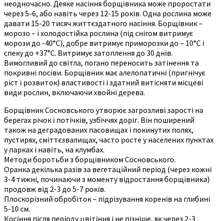
неодночасно. Деяке насіння борщівника може проростати
через 5-6, або навіть через 12-15 років. Одна рослина може
давати 15-20 тисяч життєздатного насіння. Борщівник –
морозо – і холодостійка рослина (під снігом витримує
морози до -40°С), добре витримує приморозки до – 10°C і
спеку до +37°C. Витримує затоплення до 30 днів.
Вимогливий до світла, погано переносить затінення та
покривні посіви. Борщівник має алелопатичні (пригнічує
ріст і розвиток) властивості і здатний витісняти місцеві
види рослин, включаючи хвойні дерева.
Борщівник Сосновського утворює загрозливі зарості на
берегах річок і потічків, узбіччях доріг. Він поширений
також на деградованих пасовищах і покинутих полях,
пустирях, сміттєзвалищах, часто росте у населених пунктах
у парках і навіть, на клумбах.
Методи боротьби з борщівником Сосновського.
Оранка декілька разів за вегетаційний період (через кожні
3-4 тижні, починаючи з моменту відростання борщівника)
продовж від 2-3 до 5-7 років.
Плоскорізний обробіток – підрізування коренів на глибині
5-10 см.
Косіння після періоду цвітіння і не пізніше, як через 2-3