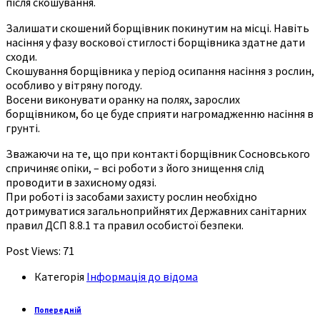
після скошування.
Залишати скошений борщівник покинутим на місці. Навіть
насіння у фазу воскової стиглості борщівника здатне дати
сходи.
Скошування борщівника у період осипання насіння з рослин,
особливо у вітряну погоду.
Восени виконувати оранку на полях, зарослих
борщівником, бо це буде сприяти нагромадженню насіння в
грунтi.
Зважаючи на те, що при контакті борщівник Сосновського
спричиняє опіки, – всі роботи з його знищення слід
проводити в захисному одязі.
При роботі із засобами захисту рослин необхідно
дотримуватися загальноприйнятих Державних санітарних
правил ДСП 8.8.1 та правил особистої безпеки.
Post Views:
71
Категорія
Інформація до відома
Попередній