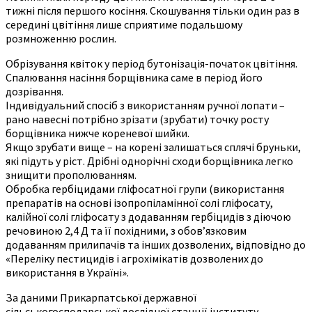
тижні після першого косіння. Скошування тільки один раз в
середині цвітіння лише сприятиме подальшому
розмноженню рослин.
Обрізування квіток у період бутонізація-початок цвітіння.
Спалювання насіння борщівника саме в період його
дозрівання.
Індивідуальний спосіб з використанням ручної лопати –
рано навесні потрібно зрізати (зрубати) точку росту
борщівника нижче кореневої шийки.
Якщо зрубати вище – на корені залишаться сплячі бруньки,
які підуть у ріст. Дрібні однорічні сходи борщівника легко
знищити прополюванням.
Обробка гербіцидами гліфосатної групи (використання
препаратів на основі ізопропіламінної солі гліфосату,
калійної солі гліфосату з додаванням гербіцидів з діючою
речовиною 2,4 Д та її похідними, з обов’язковим
додаванням прилипачів та інших дозволених, відповідно до
«Переліку пестицидів і агрохімікатів дозволених до
використання в Україні».
За даними Прикарпатської державної
сільськогосподарської дослідної станції інституту