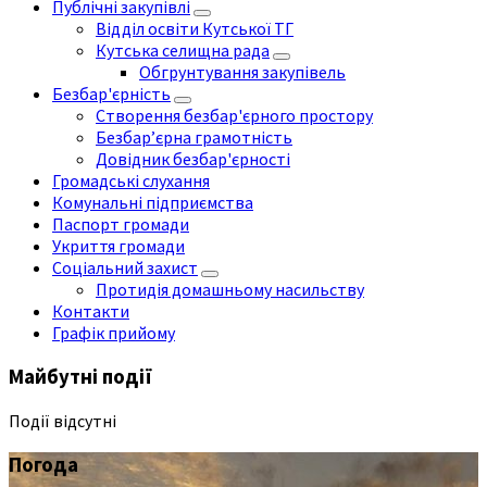
Публічні закупівлі
Відділ освіти Кутської ТГ
Кутська селищна рада
Обгрунтування закупівель
Безбар'єрність
Створення безбар'єрного простору
Безбар’єрна грамотність
Довідник безбар'єрності
Громадські слухання
Комунальні підприємства
Паспорт громади
Укриття громади
Соціальний захист
Протидія домашньому насильству
Контакти
Графік прийому
Майбутні події
Події відсутні
Погода