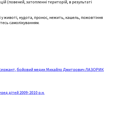
ій (повеней, затопленні територій, в результаті
 у животі, нудота, пронос, нежить, кашель, пожовтіння
йтесь самолікуванням.
дший сержант, бойовий медик Михайло Дмитрович ЛАЗОРИК
ред дітей 2009-2010 р.н.