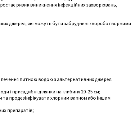
м зростає ризик виникнення інфекційних захворювань,
інших джерел, які можуть бути забруднені хвороботворними
езпечення питною водою з альтернативних джерел.
ди і присадибні ділянки на глибину 20-25 см;
ни та продезінфікувати хлорним вапном або іншим
них препаратів;