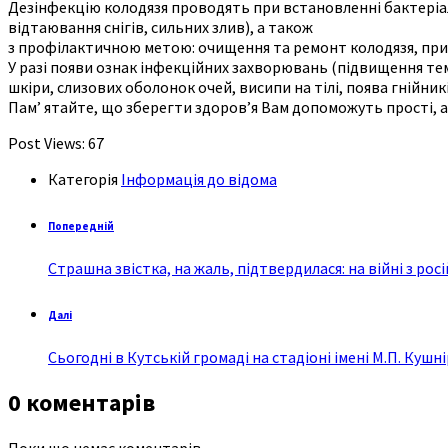
Дезінфекцію колодязя проводять при встановленні бактеріал
відтаювання снігів, сильних злив), а також
з профілактичною метою: очищення та ремонт колодязя, при 
У разі появи ознак інфекційних захворювань (підвищення тем
шкіри, слизових оболонок очей, висипи на тілі, поява гнійн
Пам’ ятайте, що зберегти здоров’я Вам допоможуть прості, але
Post Views:
67
Категорія
Інформація до відома
Попередній
Страшна звістка, на жаль, підтвердилася: на війні з
Далі
Сьогодні в Кутській громаді на стадіоні імені М.П. Кушн
0 коментарів
Поки що немає коментарів