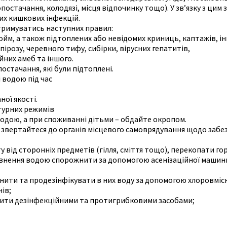
постачання, колодязі, місця відпочинку тощо). У зв’язку з ци
их кишкових інфекцій.
тримуватись наступних правил:
ойм, а також підтоплених або невідомих криниць, каптажів, 
ірозу, черевного тифу, сибірки, вірусних гепатитів,
йних амеб та іншого.
остачання, які були підтоплені.
і водою під час
ої якості.
турних режимів
дою, а при споживанні дітьми – обдайте окропом.
 звертайтеся до органів місцевого самоврядування щодо заб
ід сторонніх предметів (гілля, сміття тощо), перекопати горо
еповнення водою спорожнити за допомогою асенізаційної маши
жнити та продезінфікувати в них воду за допомогою хлоровміс
ів;
бити дезінфекційними та протигрибковими засобами;