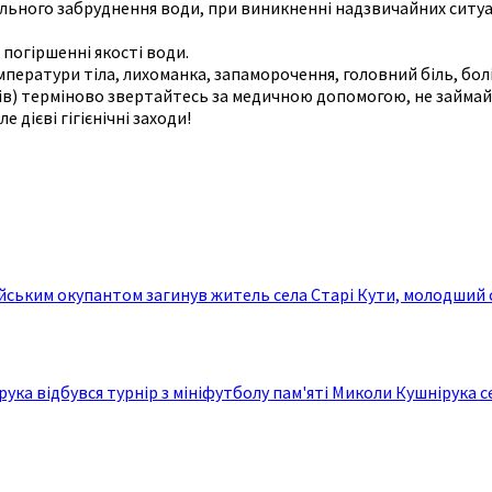
ьного забруднення води, при виникненні надзвичайних ситуац
погіршенні якості води.
ператури тіла, лихоманка, запаморочення, головний біль, болі
иків) терміново звертайтесь за медичною допомогою, не займа
 дієві гігієнічні заходи!
 російським окупантом загинув житель села Старі Кути, моло
ірука відбувся турнір з мініфутболу пам'яті Миколи Кушнірука се