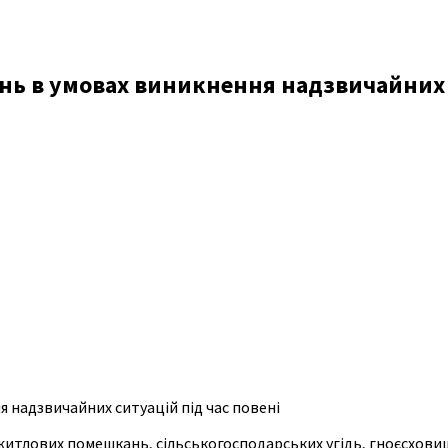
ь в умовах виникнення надзвичайних с
 надзвичайних ситуацій під час повені
житлових помешкань, сільськогосподарських угідь, гноєсхови