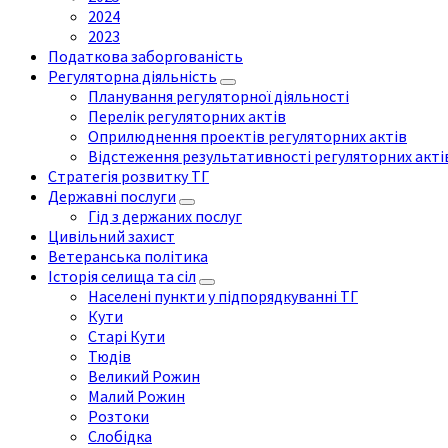
2024
2023
Податкова заборгованість
Регуляторна діяльність
Планування регуляторної діяльності
Перелік регуляторних актів
Оприлюднення проектів регуляторних актів
Відстеження результативності регуляторних акті
Стратегія розвитку ТГ
Державні послуги
Гід з держаних послуг
Цивільний захист
Ветеранська політика
Історія селища та сіл
Населені пункти у підпорядкуванні ТГ
Кути
Старі Кути
Тюдів
Великий Рожин
Малий Рожин
Розтоки
Слобідка