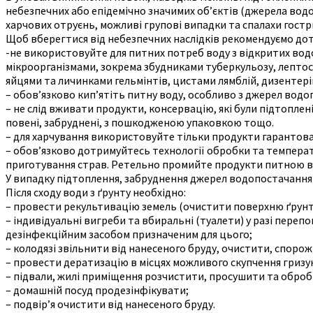
небезпечних або епідемічно значимих об’єктів (джерела водо
харчових отруєнь, можливі групові випадки та спалахи гостр
Щоб вберегтися від небезпечних наслідків рекомендуємо до
-не використовуйте для питних потреб воду з відкритих вод
мікроорганізмами, зокрема збудниками туберкульозу, лептосп
яйцями та личинками гельмінтів, цистами лямблій, дизентері
– обов’язково кип’ятіть питну воду, особливо з джерел водоп
– не слід вживати продукти, консервацію, які були підтоплен
повені, забруднені, з пошкодженою упаковкою тощо.
– для харчування використовуйте тільки продукти гарантован
– обов’язково дотримуйтесь технології обробки та темпера
приготування страв. Ретельно промийте продукти питною во
У випадку підтоплення, забруднення джерел водопостачання
Після сходу води з ґрунту необхідно:
– провести рекультивацію земель (очистити поверхню ґрунту в
– індивідуальні вигреби та вбиральні (туалети) у разі пер
дезінфекційним засобом призначеним для цього;
– колодязі звільнити від нанесеного бруду, очистити, споро
– провести дератизацію в місцях можливого скупчення гризун
– підвали, жилі приміщення розчистити, просушити та обро
– домашній посуд продезінфікувати;
– подвір’я очистити від нанесеного бруду.