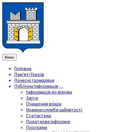
Перейти
Перейдіть
Перейдіть
Перейти
до
на
на
до
змісту
ліву
праву
нижнього
бічну
бічну
колонтитула
панель
панель
Меню
Головна
Пам'яті Героїв
Почесні громадяни
Публічна інформація
Інформація до відома
Звіти
Очищення влади
Новини служби зайнятості
Статистика
Податкова інформує
Програми