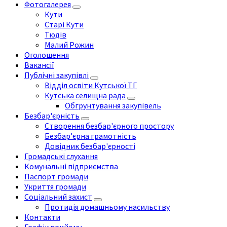
Фотогалерея
Кути
Старі Кути
Тюдів
Малий Рожин
Оголошення
Вакансії
Публічні закупівлі
Відділ освіти Кутської ТГ
Кутська селищна рада
Обгрунтування закупівель
Безбар'єрність
Створення безбар'єрного простору
Безбар’єрна грамотність
Довідник безбар'єрності
Громадські слухання
Комунальні підприємства
Паспорт громади
Укриття громади
Соціальний захист
Протидія домашньому насильству
Контакти