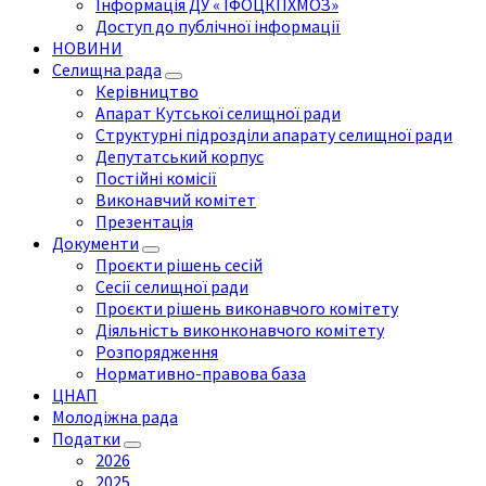
Інформація ДУ « ІФОЦКПХМОЗ»
Доступ до публічної інформації
НОВИНИ
Селищна рада
Керівництво
Апарат Кутської селищної ради
Структурні підрозділи апарату селищної ради
Депутатський корпус
Постійні комісії
Виконавчий комітет
Презентація
Документи
Проєкти рішень сесій
Сесії селищної ради
Проєкти рішень виконавчого комітету
Діяльність виконконавчого комітету
Розпорядження
Нормативно-правова база
ЦНАП
Молодіжна рада
Податки
2026
2025