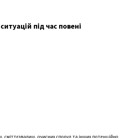
итуацій під час повені
щ, сміттєзвалищ, очисних споруд та інших потенційно