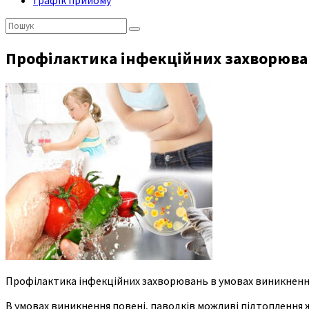
Графік прийому
Пошук:
Профілактика інфекційних захворюван
Профілактика інфекційних захворювань в умовах виникнення
В умовах виникнення повені, паводків можливі підтоплення 