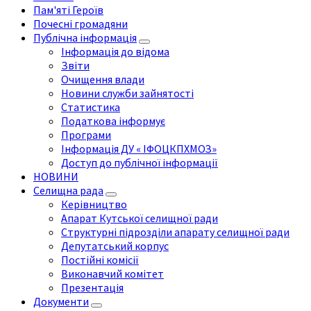
Пам'яті Героїв
Почесні громадяни
Публічна інформація
Інформація до відома
Звіти
Очищення влади
Новини служби зайнятості
Статистика
Податкова інформує
Програми
Інформація ДУ « ІФОЦКПХМОЗ»
Доступ до публічної інформації
НОВИНИ
Селищна рада
Керівництво
Апарат Кутської селищної ради
Структурні підрозділи апарату селищної ради
Депутатський корпус
Постійні комісії
Виконавчий комітет
Презентація
Документи