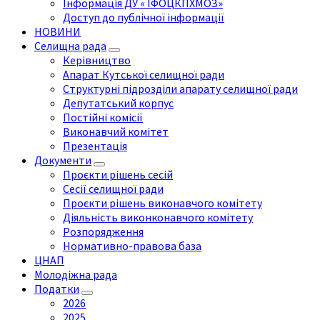
Інформація ДУ « ІФОЦКПХМОЗ»
Доступ до публічної інформації
НОВИНИ
Селищна рада
Керівництво
Апарат Кутської селищної ради
Структурні підрозділи апарату селищної ради
Депутатський корпус
Постійні комісії
Виконавчий комітет
Презентація
Документи
Проєкти рішень сесій
Сесії селищної ради
Проєкти рішень виконавчого комітету
Діяльність виконконавчого комітету
Розпорядження
Нормативно-правова база
ЦНАП
Молодіжна рада
Податки
2026
2025