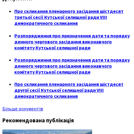
Про скликання пленарного засідання шістдесят
третьої сесії Кутської селищної ради VIII
демократичного скликання
Розпорядження про призначення дати та порядку
денного чергового засідання виконавчого
комітету Кутської селищної ради
Розпорядження про призначення дати та порядку
денного чергового засідання виконавчого
комітету Кутської селищної ради
Про скликання пленарного засідання шістдесят
другої сесії Кутської селищної ради VIII
демократичного скликання
Більше документів
Рекомендована публікація