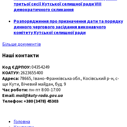
третьої сесії Кутської селищної ради VIII
демократичного скликання
Розпорядження про призначення дати та порядку
денного чергового засідання виконавчого
комітету Кутської селищної ради
Більше документів
Наші контакти
Код ЄДРПОУ:
04354249
КОАТУУ:
2623655400
Адреса:
78665, Івано-Франківська обл., Косівський р-н, с-
ще Кути, Вічевий майдан, буд. 9
Час роботи:
пн-пт 8:00-17:00
Email:
mail@kuty-rada.gov.ua
Телефон: +380 (3478) 45303
Головна
Контакти