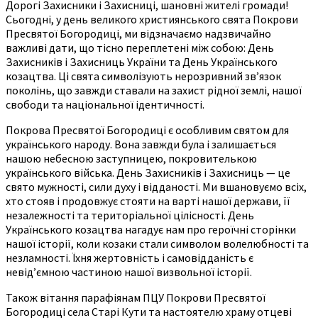
Дорогі Захисники і Захисниці, шановні жителі громади!
Сьогодні, у день великого християнського свята Покрови
Пресвятої Богородиці, ми відзначаємо надзвичайно
важливі дати, що тісно переплетені між собою: День
Захисників і Захисниць України та День Українського
козацтва. Ці свята символізують нерозривний зв’язок
поколінь, що завжди ставали на захист рідної землі, нашої
свободи та національної ідентичності.
Покрова Пресвятої Богородиці є особливим святом для
українського народу. Вона завжди була і залишається
нашою небесною заступницею, покровителькою
українського війська. День Захисників і Захисниць — це
свято мужності, сили духу і відданості. Ми вшановуємо всіх,
хто стояв і продовжує стояти на варті нашої держави, її
незалежності та територіальної цілісності. День
Українського козацтва нагадує нам про героїчні сторінки
нашої історії, коли козаки стали символом волелюбності та
незламності. Їхня жертовність і самовідданість є
невід’ємною частиною нашої визвольної історії.
Також вітання парафіянам ПЦУ Покрови Пресвятої
Богородиці села Старі Кути та настоятелю храму отцеві