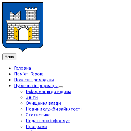
Перейти
Перейдіть
Перейдіть
Перейти
до
на
на
до
змісту
ліву
праву
нижнього
бічну
бічну
колонтитула
панель
панель
Меню
Головна
Пам'яті Героїв
Почесні громадяни
Публічна інформація
Інформація до відома
Звіти
Очищення влади
Новини служби зайнятості
Статистика
Податкова інформує
Програми