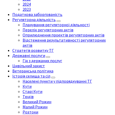
2024
2023
Податкова заборгованість
Регуляторна діяльність
Планування регуляторної діяльності
Перелік регуляторних актів
Оприлюднення проектів регуляторних актів
Відстеження результативності регуляторних
актів
Стратегія розвитку ТГ
Державні послуги
Гід з держаних послуг
Цивільний захист
Ветеранська політика
Історія селища та сіл
Населені пункти у підпорядкуванні ТГ
Кути
Старі Кути
Тюдів
Великий Рожин
Малий Рожин
Розтоки