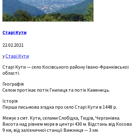
Старі Кути
22.02.2021
у
Старі Кути
Старі Кути — село Косівського району Івано-Франківської
області.
Географія
Селом протікає потік Гнилиця та потік Каменець.
Історія
Перша письмова згадка про село Старі Кути в 1448 р.
Межує з смт. Кути, селами Слобідка, Тюдів, Черганівка.
Висота над рівнем моря в центрі 430 м. Відстань від Косова
9 км, від залізничної станції Вижниця — 3 км.