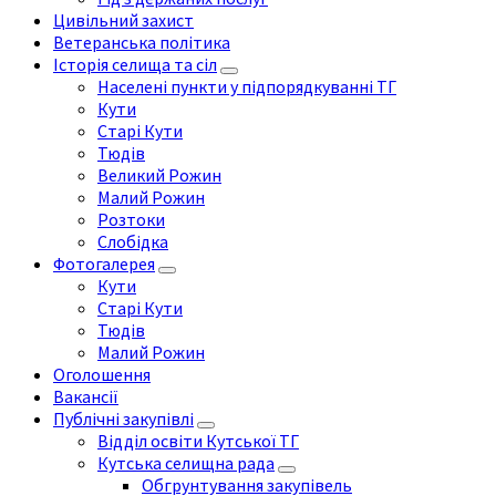
Цивільний захист
Ветеранська політика
Історія селища та сіл
Населені пункти у підпорядкуванні ТГ
Кути
Старі Кути
Тюдів
Великий Рожин
Малий Рожин
Розтоки
Слобідка
Фотогалерея
Кути
Старі Кути
Тюдів
Малий Рожин
Оголошення
Вакансії
Публічні закупівлі
Відділ освіти Кутської ТГ
Кутська селищна рада
Обгрунтування закупівель