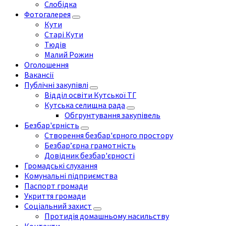
Слобідка
Фотогалерея
Кути
Старі Кути
Тюдів
Малий Рожин
Оголошення
Вакансії
Публічні закупівлі
Відділ освіти Кутської ТГ
Кутська селищна рада
Обгрунтування закупівель
Безбар'єрність
Створення безбар'єрного простору
Безбар’єрна грамотність
Довідник безбар'єрності
Громадські слухання
Комунальні підприємства
Паспорт громади
Укриття громади
Соціальний захист
Протидія домашньому насильству