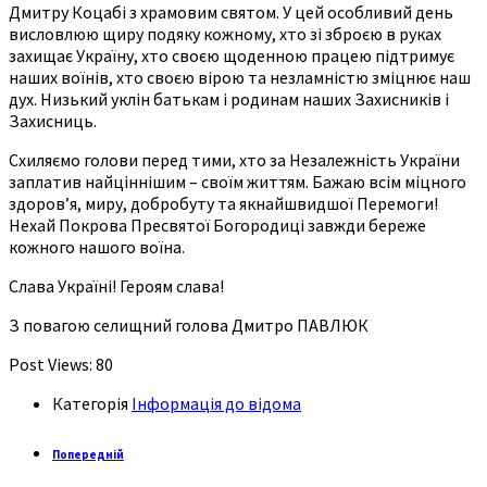
Дмитру Коцабі з храмовим святом. У цей особливий день
висловлюю щиру подяку кожному, хто зі зброєю в руках
захищає Україну, хто своєю щоденною працею підтримує
наших воїнів, хто своєю вірою та незламністю зміцнює наш
дух. Низький уклін батькам і родинам наших Захисників і
Захисниць.
Схиляємо голови перед тими, хто за Незалежність України
заплатив найціннішим – своїм життям. Бажаю всім міцного
здоров’я, миру, добробуту та якнайшвидшої Перемоги!
Нехай Покрова Пресвятої Богородиці завжди береже
кожного нашого воїна.
Слава Україні! Героям слава!
З повагою селищний голова Дмитро ПАВЛЮК
Post Views:
80
Категорія
Інформація до відома
Попередній