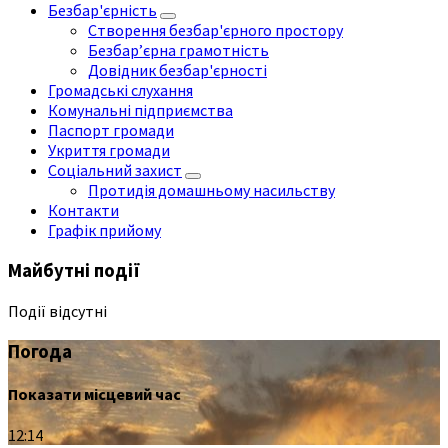
Безбар'єрність
Створення безбар'єрного простору
Безбар’єрна грамотність
Довідник безбар'єрності
Громадські слухання
Комунальні підприємства
Паспорт громади
Укриття громади
Соціальний захист
Протидія домашньому насильству
Контакти
Графік прийому
Майбутні події
Події відсутні
Погода
Показати місцевий час
12:14