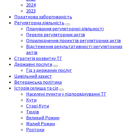
2024
2023
Податкова заборгованість
Регуляторна діяльність
Планування регуляторної діяльності
Перелік регуляторних актів
Оприлюднення проектів регуляторних актів
Відстеження результативності регуляторних
актів
Стратегія розвитку ТГ
Державні послуги
Гід з держаних послуг
Цивільний захист
Ветеранська політика
Історія селища та сіл
Населені пункти у підпорядкуванні ТГ
Кути
Старі Кути
Тюдів
Великий Рожин
Малий Рожин
Розтоки