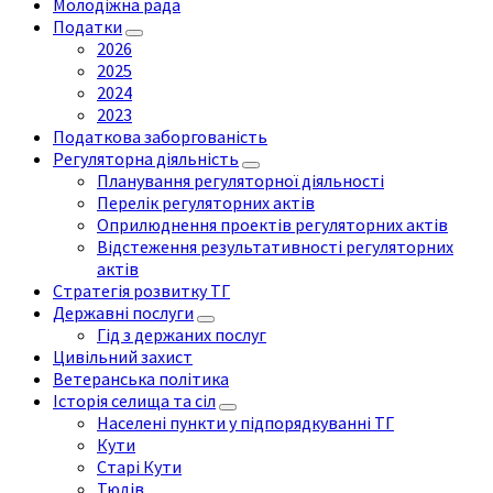
Молодіжна рада
Податки
2026
2025
2024
2023
Податкова заборгованість
Регуляторна діяльність
Планування регуляторної діяльності
Перелік регуляторних актів
Оприлюднення проектів регуляторних актів
Відстеження результативності регуляторних
актів
Стратегія розвитку ТГ
Державні послуги
Гід з держаних послуг
Цивільний захист
Ветеранська політика
Історія селища та сіл
Населені пункти у підпорядкуванні ТГ
Кути
Старі Кути
Тюдів