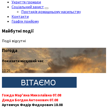
Укриття громади
Соціальний захист
Протидія домашньому насильству
Контакти
Графік прийому
Майбутні події
Події відсутні
Погода
Показати місцевий час
11:25
Гожда Мар'яна Миколаївна 07.08
Девда Богдан Антонович 07.08
Артемчук Федір Федорович 18.08