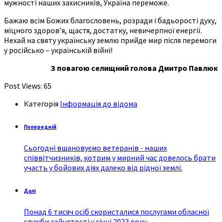
мужності наших захисників, Україна переможе.
Бажаю всім Божих благословень, розради і бадьорості духу,
міцного здоров’я, щастя, достатку, невичерпної енергії.
Нехай на святу українську землю прийде мир після перемоги
у російсько – українській війні!
З повагою селищний голова Дмитро Павлюк
Post Views:
65
Категорія
Інформація до відома
Попередній
Сьогодні вшановуємо ветеранів - наших
співвітчизників, котрим у мирний час довелось брати
участь у бойових діях далеко від рідної землі.
Далі
Понад 6 тисяч осіб скористалися послугами обласної
служби зайнятості у січні 2023 року