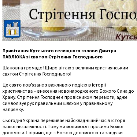
Привітання Кутського селищного голови Дмитра
ПАВЛЮКА зі святом Стрітення Господнього
Шановна громадо! Щиро вітаю з великим християнським
святом Стрітення Господнього!
Це свято пов’язане з важливою подією в історії
християнства – внесення новонародженого Божого Сина до
Храму. Стрітення Господнє є провісником перемоги, адже
символізує рух правильним шляхом у правильному
напрямку.
Сьогодні Україна переживає найскладніший час в історії
нашої незалежності. Тому ми молимося і просимо Божої
допомоги. І віримо, що з Божою допомогою та завдяки