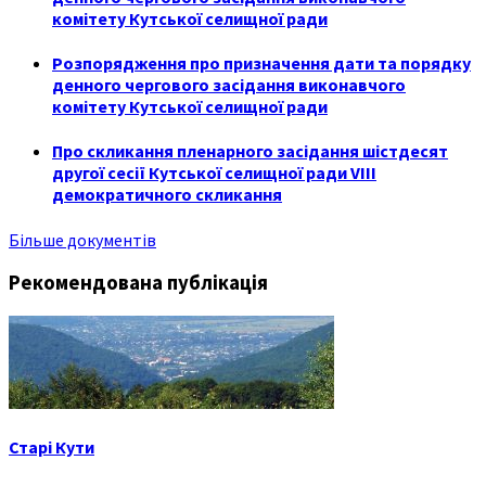
комітету Кутської селищної ради
Розпорядження про призначення дати та порядку
денного чергового засідання виконавчого
комітету Кутської селищної ради
Про скликання пленарного засідання шістдесят
другої сесії Кутської селищної ради VIII
демократичного скликання
Більше документів
Рекомендована публікація
Старі Кути