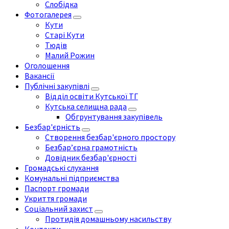
Слобідка
Фотогалерея
Кути
Старі Кути
Тюдів
Малий Рожин
Оголошення
Вакансії
Публічні закупівлі
Відділ освіти Кутської ТГ
Кутська селищна рада
Обгрунтування закупівель
Безбар'єрність
Створення безбар'єрного простору
Безбар’єрна грамотність
Довідник безбар'єрності
Громадські слухання
Комунальні підприємства
Паспорт громади
Укриття громади
Соціальний захист
Протидія домашньому насильству