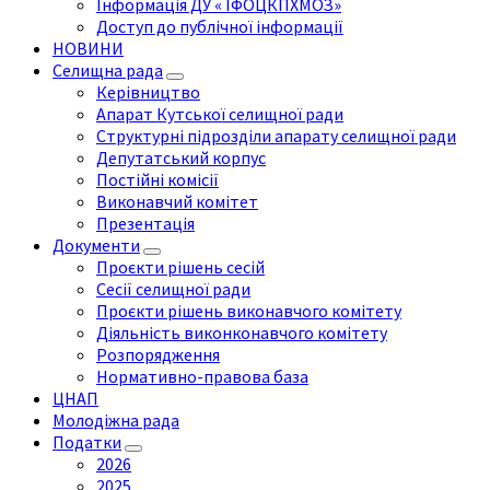
Інформація ДУ « ІФОЦКПХМОЗ»
Доступ до публічної інформації
НОВИНИ
Селищна рада
Керівництво
Апарат Кутської селищної ради
Структурні підрозділи апарату селищної ради
Депутатський корпус
Постійні комісії
Виконавчий комітет
Презентація
Документи
Проєкти рішень сесій
Сесії селищної ради
Проєкти рішень виконавчого комітету
Діяльність виконконавчого комітету
Розпорядження
Нормативно-правова база
ЦНАП
Молодіжна рада
Податки
2026
2025