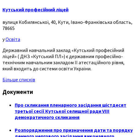
Кутський професійний ліцей
вулиця Кобилянської, 40, Кути, Івано-Франківська область,
78665
у
Освіта
Державний навчальний заклад «Кутський професійний
ліцей» ( ДНЗ «Кутський ПЛ») є державним професійно-
технічним навчальним закладом ІІ атестаційного рівня,
який входить до системи освіти України.
Більше списків
Документи
Про скликання пленарного засідання шістдесят
третьої сесії Кутської селищної ради VIII
демократичного скликання
Розпорядження про призначення дати та порядку
денного чергового засідання виконавчого