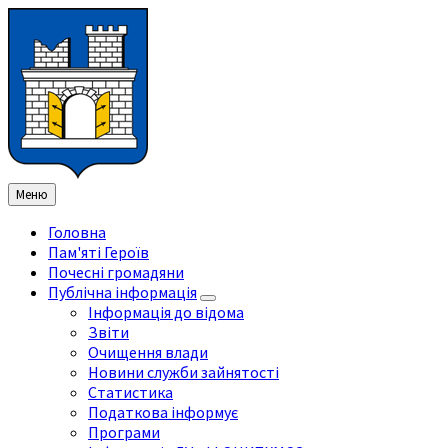
Перейти
Перейдіть
Перейдіть
Перейти
до
на
на
до
змісту
ліву
праву
нижнього
бічну
бічну
колонтитула
панель
панель
Меню
Головна
Пам'яті Героїв
Почесні громадяни
Публічна інформація
Інформація до відома
Звіти
Очищення влади
Новини служби зайнятості
Статистика
Податкова інформує
Програми