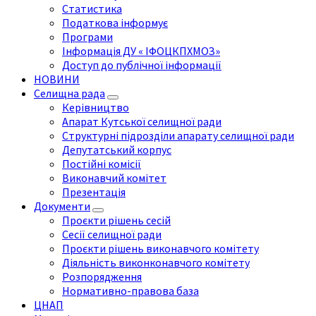
Статистика
Податкова інформує
Програми
Інформація ДУ « ІФОЦКПХМОЗ»
Доступ до публічної інформації
НОВИНИ
Селищна рада
Керівництво
Апарат Кутської селищної ради
Структурні підрозділи апарату селищної ради
Депутатський корпус
Постійні комісії
Виконавчий комітет
Презентація
Документи
Проєкти рішень сесій
Сесії селищної ради
Проєкти рішень виконавчого комітету
Діяльність виконконавчого комітету
Розпорядження
Нормативно-правова база
ЦНАП