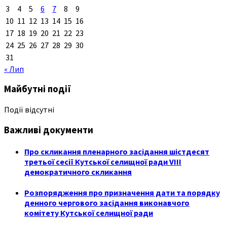
3
4
5
6
7
8
9
10
11
12
13
14
15
16
17
18
19
20
21
22
23
24
25
26
27
28
29
30
31
« Лип
Майбутні події
Події відсутні
Важливі документи
Про скликання пленарного засідання шістдесят
третьої сесії Кутської селищної ради VIII
демократичного скликання
Розпорядження про призначення дати та порядку
денного чергового засідання виконавчого
комітету Кутської селищної ради