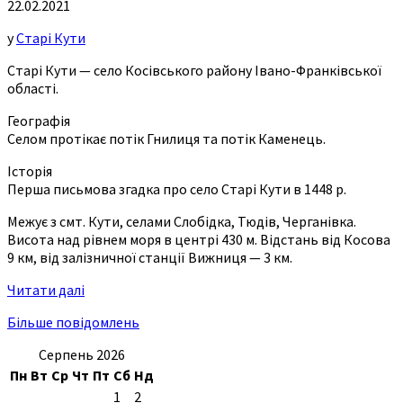
22.02.2021
у
Старі Кути
Старі Кути — село Косівського району Івано-Франківської
області.
Географія
Селом протікає потік Гнилиця та потік Каменець.
Історія
Перша письмова згадка про село Старі Кути в 1448 р.
Межує з смт. Кути, селами Слобідка, Тюдів, Черганівка.
Висота над рівнем моря в центрі 430 м. Відстань від Косова
9 км, від залізничної станції Вижниця — 3 км.
Читати далі
Більше повідомлень
Серпень 2026
Пн
Вт
Ср
Чт
Пт
Сб
Нд
1
2