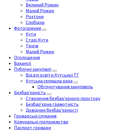
Великий Рожин
Малий Рожин
Розтоки
Слобідка
Фотогалерея
Кути
Старі Кути
Тюдів
Малий Рожин
Оголошення
Вакансії
Публічні закупівлі
Відділ освіти Кутської ТГ
Кутська селищна рада
Обгрунтування закупівель
Безбар'єрність
Створення безбар'єрного простору
Безбар’єрна грамотність
Довідник безбар'єрності
Громадські слухання
Комунальні підприємства
Паспорт громади