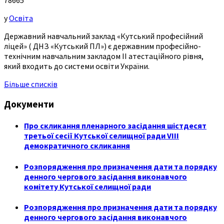
78665
у
Освіта
Державний навчальний заклад «Кутський професійний
ліцей» ( ДНЗ «Кутський ПЛ») є державним професійно-
технічним навчальним закладом ІІ атестаційного рівня,
який входить до системи освіти України.
Більше списків
Документи
Про скликання пленарного засідання шістдесят
третьої сесії Кутської селищної ради VIII
демократичного скликання
Розпорядження про призначення дати та порядку
денного чергового засідання виконавчого
комітету Кутської селищної ради
Розпорядження про призначення дати та порядку
денного чергового засідання виконавчого