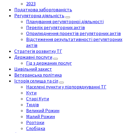
2023
Податкова заборгованість
Регуляторна діяльність
Планування регуляторної діяльності
Перелік регуляторних актів
Оприлюднення проектів регуляторних актів
Відстеження результативності регуляторних
актів
Стратегія розвитку ТГ
Державні послуги
Гід з держаних послуг
Цивільний захист
Ветеранська політика
Історія селища та сіл
Населені пункти у підпорядкуванні ТГ
Кути
Старі Кути
Тюдів
Великий Рожин
Малий Рожин
Розтоки
Слобідка