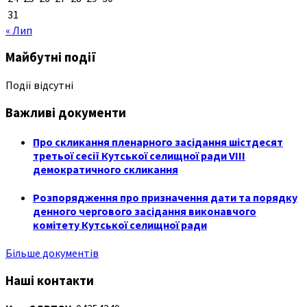
31
« Лип
Майбутні події
Події відсутні
Важливі документи
Про скликання пленарного засідання шістдесят
третьої сесії Кутської селищної ради VIII
демократичного скликання
Розпорядження про призначення дати та порядку
денного чергового засідання виконавчого
комітету Кутської селищної ради
Більше документів
Наші контакти