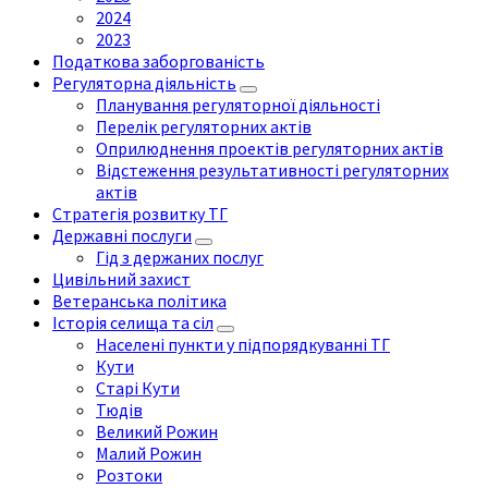
2024
2023
Податкова заборгованість
Регуляторна діяльність
Планування регуляторної діяльності
Перелік регуляторних актів
Оприлюднення проектів регуляторних актів
Відстеження результативності регуляторних
актів
Стратегія розвитку ТГ
Державні послуги
Гід з держаних послуг
Цивільний захист
Ветеранська політика
Історія селища та сіл
Населені пункти у підпорядкуванні ТГ
Кути
Старі Кути
Тюдів
Великий Рожин
Малий Рожин
Розтоки