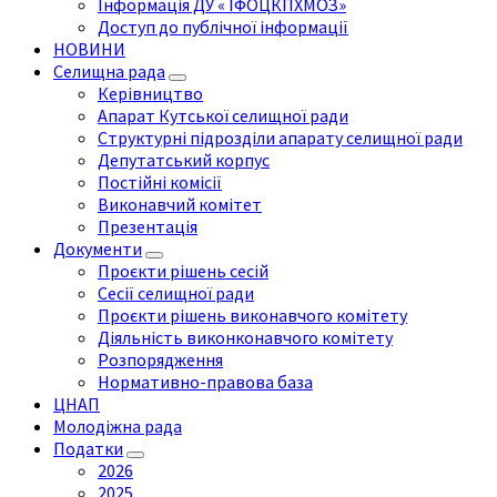
Інформація ДУ « ІФОЦКПХМОЗ»
Доступ до публічної інформації
НОВИНИ
Селищна рада
Керівництво
Апарат Кутської селищної ради
Структурні підрозділи апарату селищної ради
Депутатський корпус
Постійні комісії
Виконавчий комітет
Презентація
Документи
Проєкти рішень сесій
Сесії селищної ради
Проєкти рішень виконавчого комітету
Діяльність виконконавчого комітету
Розпорядження
Нормативно-правова база
ЦНАП
Молодіжна рада
Податки
2026
2025