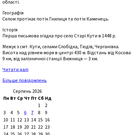
області.
Географія
Селом протікає потік Гнилиця та потік Каменець.
Історія
Перша письмова згадка про село Старі Кути в 1448 р.
Межує з смт. Кути, селами Слобідка, Тюдів, Черганівка.
Висота над рівнем моря в центрі 430 м. Відстань від Косова
9 км, від залізничної станції Вижниця — 3 км.
Читати далі
Більше повідомлень
Серпень 2026
Пн
Вт
Ср
Чт
Пт
Сб
Нд
1
2
3
4
5
6
7
8
9
10
11
12
13
14
15
16
17
18
19
20
21
22
23
24
25
26
27
28
29
30