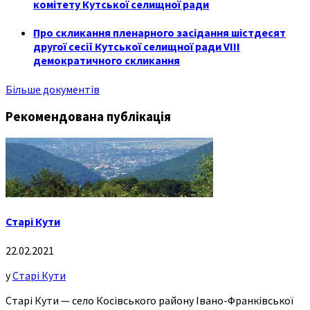
комітету Кутської селищної ради
Про скликання пленарного засідання шістдесят
другої сесії Кутської селищної ради VIII
демократичного скликання
Більше документів
Рекомендована публікація
Старі Кути
22.02.2021
у
Старі Кути
Старі Кути — село Косівського району Івано-Франківської