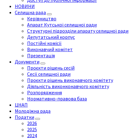
Доступ до публічної інформації
НОВИНИ
Селищна рада
Керівництво
Апарат Кутської селищної ради
Структурні підрозділи апарату селищної ради
Депутатський корпус
Постійні комісії
Виконавчий комітет
Презентація
Документи
Проєкти рішень сесій
Сесії селищної ради
Проєкти рішень виконавчого комітету
Діяльність виконконавчого комітету
Розпорядження
Нормативно-правова база
ЦНАП
Молодіжна рада
Податки
2026
2025
2024