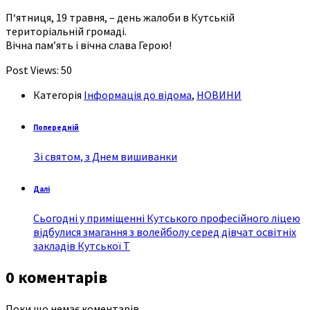
П‘ятниця, 19 травня, – день жалоби в Кутській
територіальній громаді.
Вічна пам’ять і вічна слава Герою!
Post Views:
50
Категорія
Інформація до відома
,
НОВИНИ
Попередній
Зі святом, з Днем вишиванки
Далі
Сьогодні у приміщенні Кутського професійного ліцею
відбулися змагання з волейболу серед дівчат освітніх
закладів Кутської Т
0 коментарів
Поки що немає коментарів