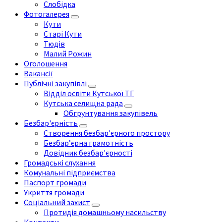
Слобідка
Фотогалерея
Кути
Старі Кути
Тюдів
Малий Рожин
Оголошення
Вакансії
Публічні закупівлі
Відділ освіти Кутської ТГ
Кутська селищна рада
Обгрунтування закупівель
Безбар'єрність
Створення безбар'єрного простору
Безбар’єрна грамотність
Довідник безбар'єрності
Громадські слухання
Комунальні підприємства
Паспорт громади
Укриття громади
Соціальний захист
Протидія домашньому насильству