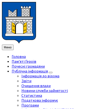
Перейти
Перейдіть
Перейдіть
Перейти
до
на
на
до
змісту
ліву
праву
нижнього
бічну
бічну
колонтитула
панель
панель
Меню
Головна
Пам'яті Героїв
Почесні громадяни
Публічна інформація
Інформація до відома
Звіти
Очищення влади
Новини служби зайнятості
Статистика
Податкова інформує
Програми