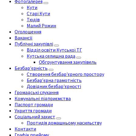
Фотогалерея
Кути
Старі Кути
Тюдів
Малий Рожин
Оголошення
Вакансії
Публічні закупівлі
Відділ освіти Кутської ТГ
Кутська селищна рада
Обгрунтування закупівель
Безбар'єрність
Створення безбар'єрного простору
Безбар’єрна грамотність
Довідник безбар'єрності
Громадські слухання
Комунальні підприємства
Паспорт громади
Укриття громади
Соціальний захист
Протидія домашньому насильству
Контакти
Графік прийому