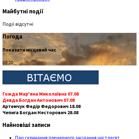
Майбутні події
Події відсутні
Погода
Показати місцевий час
00:20
Гожда Мар'яна Миколаївна 07.08
Девда Богдан Антонович 07.08
Артемчук Федір Федорович 18.08
Чепига Богдан Несторович 28.08
Найновіші записи
Про скликання пленарного засідання шістдесят