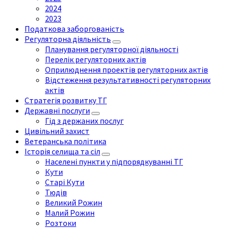
2024
2023
Податкова заборгованість
Регуляторна діяльність
Планування регуляторної діяльності
Перелік регуляторних актів
Оприлюднення проектів регуляторних актів
Відстеження результативності регуляторних
актів
Стратегія розвитку ТГ
Державні послуги
Гід з держаних послуг
Цивільний захист
Ветеранська політика
Історія селища та сіл
Населені пункти у підпорядкуванні ТГ
Кути
Старі Кути
Тюдів
Великий Рожин
Малий Рожин
Розтоки