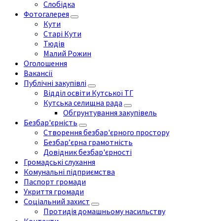
Слобідка
Фотогалерея
Кути
Старі Кути
Тюдів
Малий Рожин
Оголошення
Вакансії
Публічні закупівлі
Відділ освіти Кутської ТГ
Кутська селищна рада
Обгрунтування закупівель
Безбар'єрність
Створення безбар'єрного простору
Безбар’єрна грамотність
Довідник безбар'єрності
Громадські слухання
Комунальні підприємства
Паспорт громади
Укриття громади
Соціальний захист
Протидія домашньому насильству