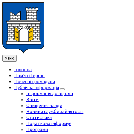
Перейти
Перейдіть
Перейдіть
Перейти
до
на
на
до
змісту
ліву
праву
нижнього
бічну
бічну
колонтитула
панель
панель
Меню
Головна
Пам'яті Героїв
Почесні громадяни
Публічна інформація
Інформація до відома
Звіти
Очищення влади
Новини служби зайнятості
Статистика
Податкова інформує
Програми