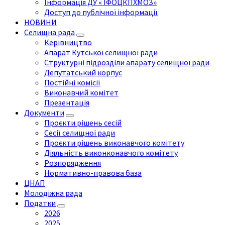
Інформація ДУ « ІФОЦКПХМОЗ»
Доступ до публічної інформації
НОВИНИ
Селищна рада
Керівництво
Апарат Кутської селищної ради
Структурні підрозділи апарату селищної ради
Депутатський корпус
Постійні комісії
Виконавчий комітет
Презентація
Документи
Проєкти рішень сесій
Сесії селищної ради
Проєкти рішень виконавчого комітету
Діяльність виконконавчого комітету
Розпорядження
Нормативно-правова база
ЦНАП
Молодіжна рада
Податки
2026
2025