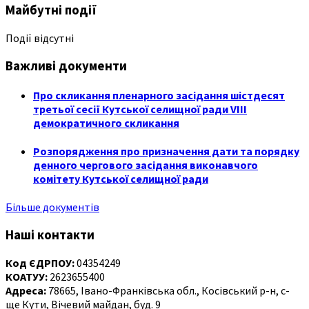
Майбутні події
Події відсутні
Важливі документи
Про скликання пленарного засідання шістдесят
третьої сесії Кутської селищної ради VIII
демократичного скликання
Розпорядження про призначення дати та порядку
денного чергового засідання виконавчого
комітету Кутської селищної ради
Більше документів
Наші контакти
Код ЄДРПОУ:
04354249
КОАТУУ:
2623655400
Адреса:
78665, Івано-Франківська обл., Косівський р-н, с-
ще Кути, Вічевий майдан, буд. 9