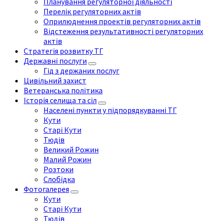
Планування регуляторної діяльності
Перелік регуляторних актів
Оприлюднення проектів регуляторних актів
Відстеження результативності регуляторних
актів
Стратегія розвитку ТГ
Державні послуги
Гід з держаних послуг
Цивільний захист
Ветеранська політика
Історія селища та сіл
Населені пункти у підпорядкуванні ТГ
Кути
Старі Кути
Тюдів
Великий Рожин
Малий Рожин
Розтоки
Слобідка
Фотогалерея
Кути
Старі Кути
Тюдів