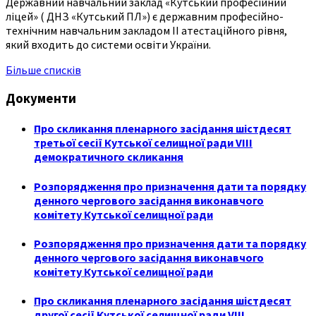
Державний навчальний заклад «Кутський професійний
ліцей» ( ДНЗ «Кутський ПЛ») є державним професійно-
технічним навчальним закладом ІІ атестаційного рівня,
який входить до системи освіти України.
Більше списків
Документи
Про скликання пленарного засідання шістдесят
третьої сесії Кутської селищної ради VIII
демократичного скликання
Розпорядження про призначення дати та порядку
денного чергового засідання виконавчого
комітету Кутської селищної ради
Розпорядження про призначення дати та порядку
денного чергового засідання виконавчого
комітету Кутської селищної ради
Про скликання пленарного засідання шістдесят
другої сесії Кутської селищної ради VIII