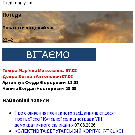
Події відсутні
Погода
Показати місцевий час
22:42
Гожда Мар'яна Миколаївна 07.08
Девда Богдан Антонович 07.08
Артемчук Федір Федорович 18.08
Чепига Богдан Несторович 28.08
Найновіші записи
Про скликання пленарного засідання шістдесят
третьої сесії Кутської селищної ради VIII
демократичного скликання
07.08.2026
КОЛЕКТИВ ТА ДЕПУТАТСЬКИЙ КОРПУС КУТСЬКОЇ