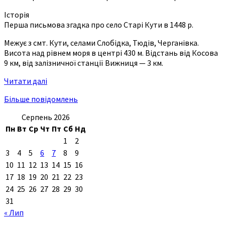
Історія
Перша письмова згадка про село Старі Кути в 1448 р.
Межує з смт. Кути, селами Слобідка, Тюдів, Черганівка.
Висота над рівнем моря в центрі 430 м. Відстань від Косова
9 км, від залізничної станції Вижниця — 3 км.
Читати далі
Більше повідомлень
Серпень 2026
Пн
Вт
Ср
Чт
Пт
Сб
Нд
1
2
3
4
5
6
7
8
9
10
11
12
13
14
15
16
17
18
19
20
21
22
23
24
25
26
27
28
29
30
31
« Лип