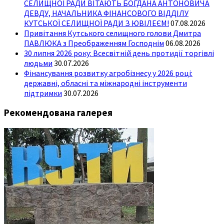
СЕЛИЩНОЇ РАДИ ВІТАЮТЬ БОГДАНА АНТОНОВИЧА
ДЕВДУ, НАЧАЛЬНИКА ФІНАНСОВОГО ВІДДІЛУ
КУТСЬКОЇ СЕЛИЩНОЇ РАДИ З ЮВІЛЕЄМ!
07.08.2026
Привітання Кутського селищного голови Дмитра
ПАВЛЮКА з Преображенням Господнім
06.08.2026
30 липня 2026 року: Всесвітній день протидії торгівлі
людьми
30.07.2026
Фінансування розвитку агробізнесу у 2026 році:
державні, обласні та міжнародні інструменти
підтримки
30.07.2026
Рекомендована галерея