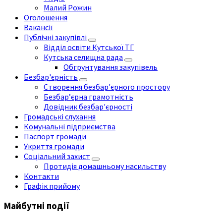
Малий Рожин
Оголошення
Вакансії
Публічні закупівлі
Відділ освіти Кутської ТГ
Кутська селищна рада
Обгрунтування закупівель
Безбар'єрність
Створення безбар'єрного простору
Безбар’єрна грамотність
Довідник безбар'єрності
Громадські слухання
Комунальні підприємства
Паспорт громади
Укриття громади
Соціальний захист
Протидія домашньому насильству
Контакти
Графік прийому
Майбутні події