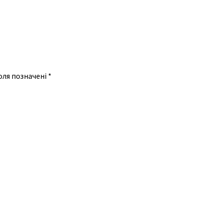
оля позначені
*