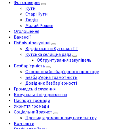
Фотогалерея
Кути
Старі Кути
Тюдів
Малий Рожин
Оголошення
Вакансії
Публічні закупівлі
Відділ освіти Кутської ТГ
Кутська селищна рада
Обгрунтування закупівель
Безбар'єрність
Створення безбар'єрного простору
Безбар’єрна грамотність
Довідник безбар'єрності
Громадські слухання
Комунальні підприємства
Паспорт громади
Укриття громади
Соціальний захист
Протидія домашньому насильству
Контакти