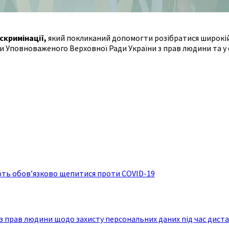
скримінації,
який покликаний допомогти розібратися широкій а
и Уповноваженого Верховної Ради України з прав людини та у 
ають обов’язково щепитися проти COVID-19
 прав людини щодо захисту персональних даних під час дистан