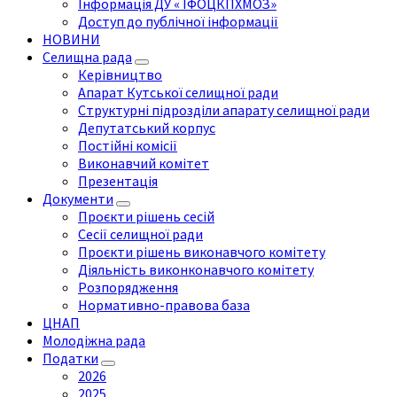
Інформація ДУ « ІФОЦКПХМОЗ»
Доступ до публічної інформації
НОВИНИ
Селищна рада
Керівництво
Апарат Кутської селищної ради
Структурні підрозділи апарату селищної ради
Депутатський корпус
Постійні комісії
Виконавчий комітет
Презентація
Документи
Проєкти рішень сесій
Сесії селищної ради
Проєкти рішень виконавчого комітету
Діяльність виконконавчого комітету
Розпорядження
Нормативно-правова база
ЦНАП
Молодіжна рада
Податки
2026
2025