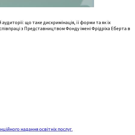
удиторії: що таке дискримінація, її форми та як їх
співпраці з Представництвом Фонду імені Фрідріха Еберта в
ційного надання освітніх послуг.