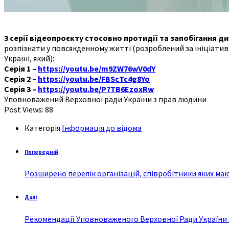
3 серії відеопроєкту стосовно протидії та запобігання ди
розпізнати у повсякденному житті (розроблений за ініціатив
Україні, який):
Серія 1 –
https://youtu.be/m9ZW76wV0dY
Серія 2 –
https://youtu.be/FBScTc4g8Yo
Серія 3 –
https://youtu.be/P7TB6EzoxRw
Уповноважений Верховної ради України з прав людини
Post Views:
88
Категорія
Інформація до відома
Попередній
Розширено перелік організацій, співробітники яких м
Далі
Рекомендації Уповноваженого Верховної Ради України з