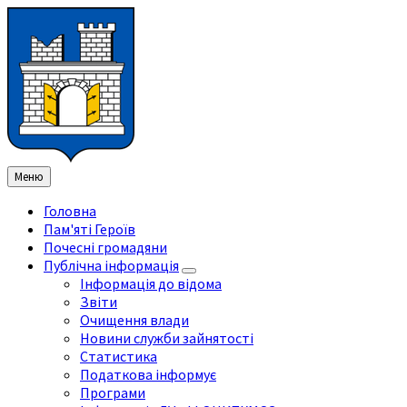
Перейти
Перейдіть
Перейдіть
Перейти
до
на
на
до
змісту
ліву
праву
нижнього
бічну
бічну
колонтитула
панель
панель
Меню
Головна
Пам'яті Героїв
Почесні громадяни
Публічна інформація
Інформація до відома
Звіти
Очищення влади
Новини служби зайнятості
Статистика
Податкова інформує
Програми