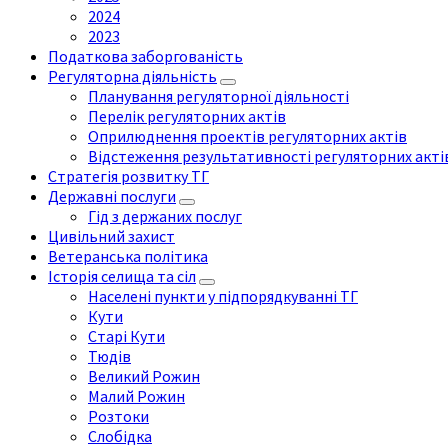
2024
2023
Податкова заборгованість
Регуляторна діяльність
Планування регуляторної діяльності
Перелік регуляторних актів
Оприлюднення проектів регуляторних актів
Відстеження результативності регуляторних акті
Стратегія розвитку ТГ
Державні послуги
Гід з держаних послуг
Цивільний захист
Ветеранська політика
Історія селища та сіл
Населені пункти у підпорядкуванні ТГ
Кути
Старі Кути
Тюдів
Великий Рожин
Малий Рожин
Розтоки
Слобідка