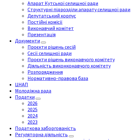
Апарат Кутської селищної ради
Структурні підрозділи апарату селищної ради
Депутатський корпус
Постійні комісії
Виконавчий комітет
Презентація
Документи
Проєкти рішень сесій
Сесії селищної ради
Проєкти рішень виконавчого комітету
Діяльність виконконавчого комітету
Розпорядження
Нормативно-правова база
ЦНАП
Молодіжна рада
Податки
2026
2025
2024
2023
Податкова заборгованість
Регуляторна діяльність