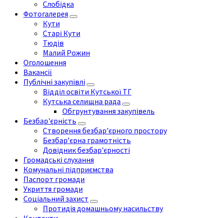
Слобідка
Фотогалерея
Кути
Старі Кути
Тюдів
Малий Рожин
Оголошення
Вакансії
Публічні закупівлі
Відділ освіти Кутської ТГ
Кутська селищна рада
Обгрунтування закупівель
Безбар'єрність
Створення безбар'єрного простору
Безбар’єрна грамотність
Довідник безбар'єрності
Громадські слухання
Комунальні підприємства
Паспорт громади
Укриття громади
Соціальний захист
Протидія домашньому насильству