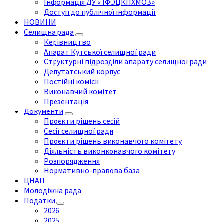
Інформація ДУ « ІФОЦКПХМОЗ»
Доступ до публічної інформації
НОВИНИ
Селищна рада
Керівництво
Апарат Кутської селищної ради
Структурні підрозділи апарату селищної ради
Депутатський корпус
Постійні комісії
Виконавчий комітет
Презентація
Документи
Проєкти рішень сесій
Сесії селищної ради
Проєкти рішень виконавчого комітету
Діяльність виконконавчого комітету
Розпорядження
Нормативно-правова база
ЦНАП
Молодіжна рада
Податки
2026
2025