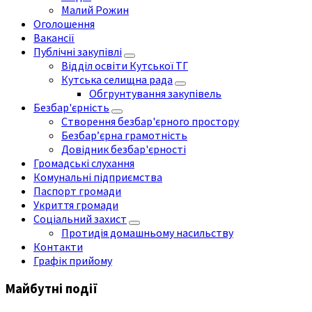
Малий Рожин
Оголошення
Вакансії
Публічні закупівлі
Відділ освіти Кутської ТГ
Кутська селищна рада
Обгрунтування закупівель
Безбар'єрність
Створення безбар'єрного простору
Безбар’єрна грамотність
Довідник безбар'єрності
Громадські слухання
Комунальні підприємства
Паспорт громади
Укриття громади
Соціальний захист
Протидія домашньому насильству
Контакти
Графік прийому
Майбутні події