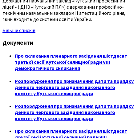
Державний навчальний заклад «Кутський професійний
ліцей» ( ДНЗ «Кутський ПЛ») є державним професійно-
технічним навчальним закладом ІІ атестаційного рівня,
який входить до системи освіти України.
Більше списків
Документи
Про скликання пленарного засідання шістдесят
третьої сесії Кутської селищної ради VIII
демократичного скликання
Розпорядження про призначення дати та порядку
денного чергового засідання виконавчого
комітету Кутської селищної ради
Розпорядження про призначення дати та порядку
денного чергового засідання виконавчого
комітету Кутської селищної ради
Про скликання пленарного засідання шістдесят
другої сесії Кутської селищної ради VIII