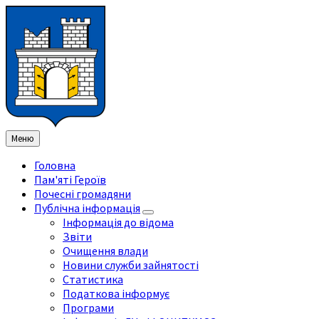
Перейти
Перейдіть
Перейдіть
Перейти
до
на
на
до
змісту
ліву
праву
нижнього
бічну
бічну
колонтитула
панель
панель
Меню
Головна
Пам'яті Героїв
Почесні громадяни
Публічна інформація
Інформація до відома
Звіти
Очищення влади
Новини служби зайнятості
Статистика
Податкова інформує
Програми