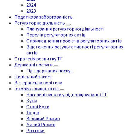
2024
2023
Податкова заборгованість
Регуляторна діяльність
Планування регуляторної діяльності
Перелік регуляторних актів
Оприлюднення проектів регуляторних актів
Відстеження результативності регуляторних
актів
Стратегія розвитку ТГ
Державні послуги
Гід з держаних послуг
Цивільний захист
Ветеранська політика
Історія селища та сіл
Населені пункти у підпорядкуванні ТГ
Кути
Старі Кути
Тюдів
Великий Рожин
Малий Рожин
Розтоки