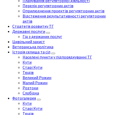
Планування регуляторної діяльності
Перелік регуляторних актів
Оприлюднення проектів регуляторних актів
Відстеження результативності регуляторних
актів
Стратегія розвитку ТГ
Державні послуги
Гід з держаних послуг
Цивільний захист
Ветеранська політика
Історія селища та сіл
Населені пункти у підпорядкуванні ТГ
Кути
Старі Кути
Тюдів
Великий Рожин
Малий Рожин
Розтоки
Слобідка
Фотогалерея
Кути
Старі Кути
Тюдів