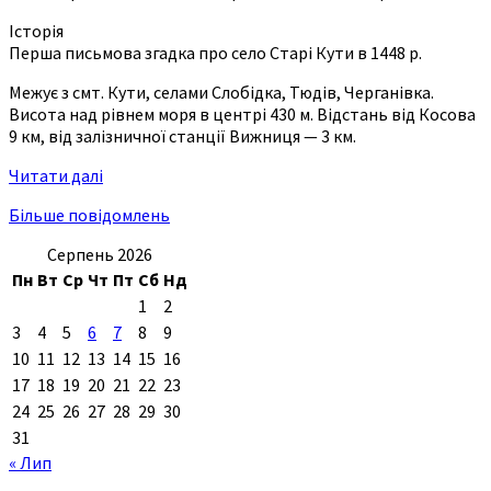
Історія
Перша письмова згадка про село Старі Кути в 1448 р.
Межує з смт. Кути, селами Слобідка, Тюдів, Черганівка.
Висота над рівнем моря в центрі 430 м. Відстань від Косова
9 км, від залізничної станції Вижниця — 3 км.
Читати далі
Більше повідомлень
Серпень 2026
Пн
Вт
Ср
Чт
Пт
Сб
Нд
1
2
3
4
5
6
7
8
9
10
11
12
13
14
15
16
17
18
19
20
21
22
23
24
25
26
27
28
29
30
31
« Лип