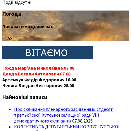
Події відсутні
Погода
Показати місцевий час
01:58
Гожда Мар'яна Миколаївна 07.08
Девда Богдан Антонович 07.08
Артемчук Федір Федорович 18.08
Чепига Богдан Несторович 28.08
Найновіші записи
Про скликання пленарного засідання шістдесят
третьої сесії Кутської селищної ради VIII
демократичного скликання
07.08.2026
КОЛЕКТИВ ТА ДЕПУТАТСЬКИЙ КОРПУС КУТСЬКОЇ