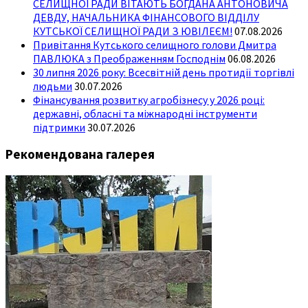
СЕЛИЩНОЇ РАДИ ВІТАЮТЬ БОГДАНА АНТОНОВИЧА
ДЕВДУ, НАЧАЛЬНИКА ФІНАНСОВОГО ВІДДІЛУ
КУТСЬКОЇ СЕЛИЩНОЇ РАДИ З ЮВІЛЕЄМ!
07.08.2026
Привітання Кутського селищного голови Дмитра
ПАВЛЮКА з Преображенням Господнім
06.08.2026
30 липня 2026 року: Всесвітній день протидії торгівлі
людьми
30.07.2026
Фінансування розвитку агробізнесу у 2026 році:
державні, обласні та міжнародні інструменти
підтримки
30.07.2026
Рекомендована галерея