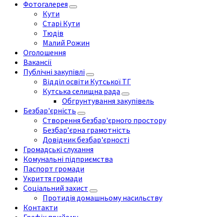
Фотогалерея
Кути
Старі Кути
Тюдів
Малий Рожин
Оголошення
Вакансії
Публічні закупівлі
Відділ освіти Кутської ТГ
Кутська селищна рада
Обгрунтування закупівель
Безбар'єрність
Створення безбар'єрного простору
Безбар’єрна грамотність
Довідник безбар'єрності
Громадські слухання
Комунальні підприємства
Паспорт громади
Укриття громади
Соціальний захист
Протидія домашньому насильству
Контакти