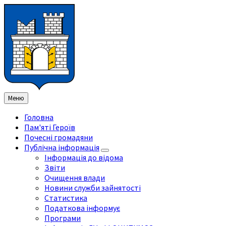
Перейти
Перейдіть
Перейдіть
Перейти
до
на
на
до
змісту
ліву
праву
нижнього
бічну
бічну
колонтитула
панель
панель
Меню
Головна
Пам'яті Героїв
Почесні громадяни
Публічна інформація
Інформація до відома
Звіти
Очищення влади
Новини служби зайнятості
Статистика
Податкова інформує
Програми