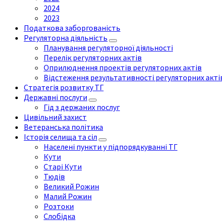
2024
2023
Податкова заборгованість
Регуляторна діяльність
Планування регуляторної діяльності
Перелік регуляторних актів
Оприлюднення проектів регуляторних актів
Відстеження результативності регуляторних акті
Стратегія розвитку ТГ
Державні послуги
Гід з держаних послуг
Цивільний захист
Ветеранська політика
Історія селища та сіл
Населені пункти у підпорядкуванні ТГ
Кути
Старі Кути
Тюдів
Великий Рожин
Малий Рожин
Розтоки
Слобідка