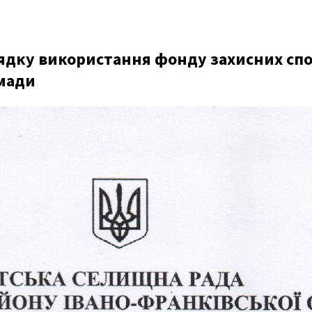
дку використання фонду захисних спор
омади