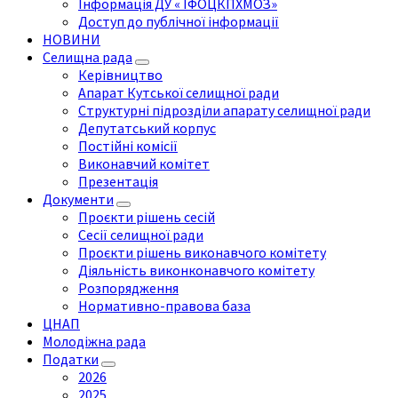
Інформація ДУ « ІФОЦКПХМОЗ»
Доступ до публічної інформації
НОВИНИ
Селищна рада
Керівництво
Апарат Кутської селищної ради
Структурні підрозділи апарату селищної ради
Депутатський корпус
Постійні комісії
Виконавчий комітет
Презентація
Документи
Проєкти рішень сесій
Сесії селищної ради
Проєкти рішень виконавчого комітету
Діяльність виконконавчого комітету
Розпорядження
Нормативно-правова база
ЦНАП
Молодіжна рада
Податки
2026
2025