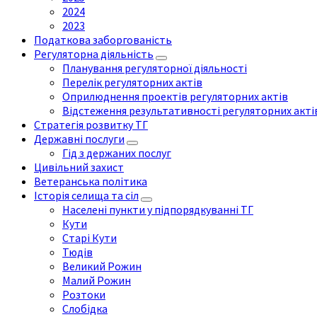
2024
2023
Податкова заборгованість
Регуляторна діяльність
Планування регуляторної діяльності
Перелік регуляторних актів
Оприлюднення проектів регуляторних актів
Відстеження результативності регуляторних акті
Стратегія розвитку ТГ
Державні послуги
Гід з держаних послуг
Цивільний захист
Ветеранська політика
Історія селища та сіл
Населені пункти у підпорядкуванні ТГ
Кути
Старі Кути
Тюдів
Великий Рожин
Малий Рожин
Розтоки
Слобідка