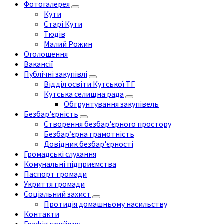
Фотогалерея
Кути
Старі Кути
Тюдів
Малий Рожин
Оголошення
Вакансії
Публічні закупівлі
Відділ освіти Кутської ТГ
Кутська селищна рада
Обгрунтування закупівель
Безбар'єрність
Створення безбар'єрного простору
Безбар’єрна грамотність
Довідник безбар'єрності
Громадські слухання
Комунальні підприємства
Паспорт громади
Укриття громади
Соціальний захист
Протидія домашньому насильству
Контакти