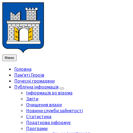
Перейти
Перейдіть
Перейдіть
Перейти
до
на
на
до
змісту
ліву
праву
нижнього
бічну
бічну
колонтитула
панель
панель
Меню
Головна
Пам'яті Героїв
Почесні громадяни
Публічна інформація
Інформація до відома
Звіти
Очищення влади
Новини служби зайнятості
Статистика
Податкова інформує
Програми