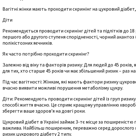
Вагітні жінки мають проходити скринінг на цукровий діабет,
Діти
Рекомендується проводити скринінг дітей та підлітків до 18 р
першого або другого ступеня спорідненості, чорний акантоз 
полікістозних яєчників.
Як часто потрібно проходити скринінг?
Залежно від віку та факторів ризику: Для людей до 45 років,
для тих, хто старше 45 років чи має збільшений ризик – раз н
Під час вагітності: Жінкам, які мають фактори ризику цукрово
вчасно виявити можливі порушення метаболізму цукру.
Діти: Рекомендують проводити скринінг дітей із груп ризику 
способі життя вчасно. Це сприяє кращому управлінню хворобо
зберегти ваше здоров’я на довгі роки.
Цукровий діабет в Україні займає 3-тє місце за поширеністю 
важлива. Найбільш поширеним, переважно серед дорослого н
ризик цукрового діабету 2 типу.