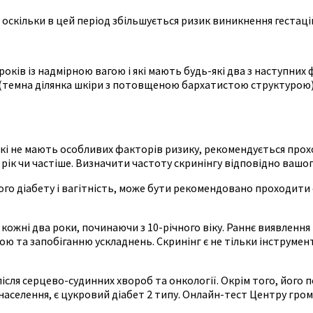
 оскільки в цей період збільшується ризик виникнення гестаці
оків із надмірною вагою і які мають будь-які два з наступних 
(темна ділянка шкіри з потовщеною бархатистою структурою), 
 які не мають особливих факторів ризику, рекомендується прохо
а рік чи частіше. Визначити частоту скринінгу відповідно вашо
го діабету і вагітність, може бути рекомендовано проходити скр
кожні два роки, починаючи з 10-річного віку. Раннє виявлення
ю та запобіганню ускладнень. Скринінг є не тільки інструмен
після серцево-судинних хвороб та онкології. Окрім того, його
аселення, є цукровий діабет 2 типу. Онлайн-тест Центру гро