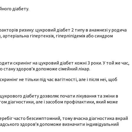
йного діабету.
факторів ризику: цукровий діабет 2 типу в анамнезі у родича
артеріальна гіпертензія, гіперліпідемія або синдром
дити скринінг на цукровий діабет кожні 3 роки. У той же час,
го стану здоров’я допоможе сімейний лікар.
инінг не тільки під час вагітності, але і після неї, щоб
 цукрового діабету дозволяє почати лікування та зміни в
том діагностики, але і засобом профілактики, який може
 перебіг часто безсимптомний, тому вчасна діагностика вкрай
мадського здоров’я допоможе визначити індивідуальний