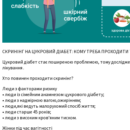
СКРИНІНГ НА ЦУКРОВИЙ ДІАБЕТ: КОМУ ТРЕБА ПРОХОДИТИ 
Цукровий діабет стає поширеною проблемою, тому досліджен
лікування .
Хто повинен проходити скринінг?
Люди з факторами ризику
• люди із сімейним анамнезом цукрового діабету;
• люди з надмірною вагою,ожирінням;
• люди,які ведуть малорухомий спосіб життя;
• люди старше 45 років;
• люди з високим кров’яним тиском.
Жінки під час вагітності