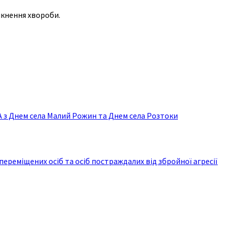
икнення хвороби.
з Днем села Малий Рожин та Днем села Розтоки
реміщених осіб та осіб постраждалих від збройної агресії