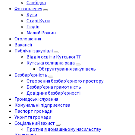
Слобідка
Фотогалерея
Кути
Старі Кути
Тюдів
Малий Рожин
Оголошення
Вакансії
Публічні закупівлі
Відділ освіти Кутської ТГ
Кутська селищна рада
Обгрунтування закупівель
Безбар'єрність
Створення безбар'єрного простору
Безбар’єрна грамотність
Довідник безбар'єрності
Громадські слухання
Комунальні підприємства
Паспорт громади
Укриття громади
Соціальний захист
Протидія домашньому насильству