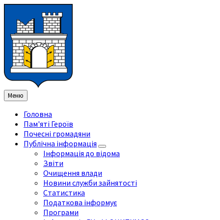
Перейти
Перейдіть
Перейдіть
Перейти
до
на
на
до
змісту
ліву
праву
нижнього
бічну
бічну
колонтитула
панель
панель
Меню
Головна
Пам'яті Героїв
Почесні громадяни
Публічна інформація
Інформація до відома
Звіти
Очищення влади
Новини служби зайнятості
Статистика
Податкова інформує
Програми