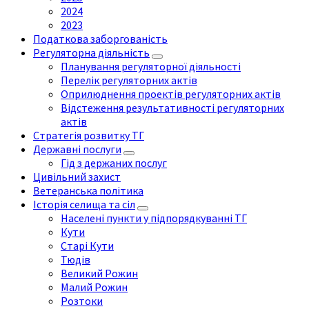
2024
2023
Податкова заборгованість
Регуляторна діяльність
Планування регуляторної діяльності
Перелік регуляторних актів
Оприлюднення проектів регуляторних актів
Відстеження результативності регуляторних
актів
Стратегія розвитку ТГ
Державні послуги
Гід з держаних послуг
Цивільний захист
Ветеранська політика
Історія селища та сіл
Населені пункти у підпорядкуванні ТГ
Кути
Старі Кути
Тюдів
Великий Рожин
Малий Рожин
Розтоки