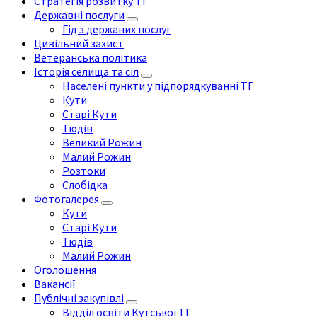
Стратегія розвитку ТГ
Державні послуги
Гід з держаних послуг
Цивільний захист
Ветеранська політика
Історія селища та сіл
Населені пункти у підпорядкуванні ТГ
Кути
Старі Кути
Тюдів
Великий Рожин
Малий Рожин
Розтоки
Слобідка
Фотогалерея
Кути
Старі Кути
Тюдів
Малий Рожин
Оголошення
Вакансії
Публічні закупівлі
Відділ освіти Кутської ТГ