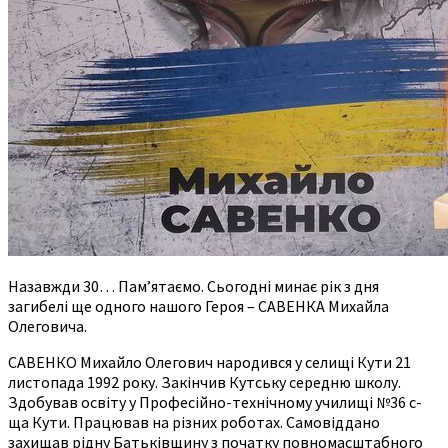
Назавжди 30… Пам’ятаємо. Сьогодні минає рік з дня
загибелі ще одного нашого Героя – САВЕНКА Михайла
Олеговича.
САВЕНКО Михайло Олегович народився у селищі Кути 21
листопада 1992 року. Закінчив Кутську середню школу.
Здобував освіту у Професійно-технічному училищі №36 с-
ща Кути. Працював на різних роботах. Самовіддано
захищав рідну Батьківщину з початку повномасштабного