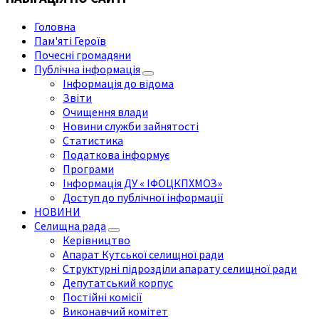
Головна
Пам'яті Героїв
Почесні громадяни
Публічна інформація
Інформація до відома
Звіти
Очищення влади
Новини служби зайнятості
Статистика
Податкова інформує
Програми
Інформація ДУ « ІФОЦКПХМОЗ»
Доступ до публічної інформації
НОВИНИ
Селищна рада
Керівництво
Апарат Кутської селищної ради
Структурні підрозділи апарату селищної ради
Депутатський корпус
Постійні комісії
Виконавчий комітет