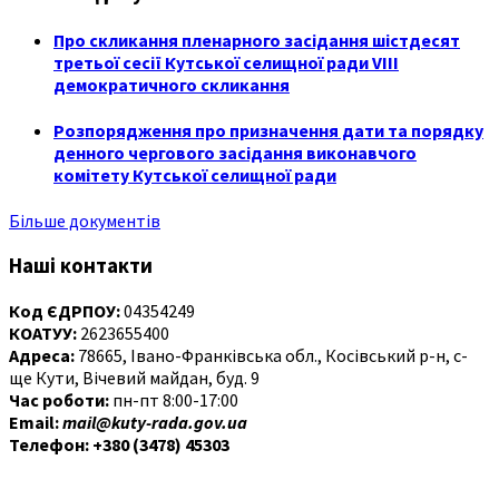
Про скликання пленарного засідання шістдесят
третьої сесії Кутської селищної ради VIII
демократичного скликання
Розпорядження про призначення дати та порядку
денного чергового засідання виконавчого
комітету Кутської селищної ради
Більше документів
Наші контакти
Код ЄДРПОУ:
04354249
КОАТУУ:
2623655400
Адреса:
78665, Івано-Франківська обл., Косівський р-н, с-
ще Кути, Вічевий майдан, буд. 9
Час роботи:
пн-пт 8:00-17:00
Email:
mail@kuty-rada.gov.ua
Телефон: +380 (3478) 45303