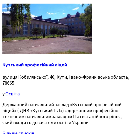
Кутський професійний ліцей
вулиця Кобилянської, 40, Кути, Івано-Франківська область,
78665
у
Освіта
Державний навчальний заклад «Кутський професійний
ліцей» ( ДНЗ «Кутський ПЛ») є державним професійно-
технічним навчальним закладом ІІ атестаційного рівня,
який входить до системи освіти України.
Більше списків