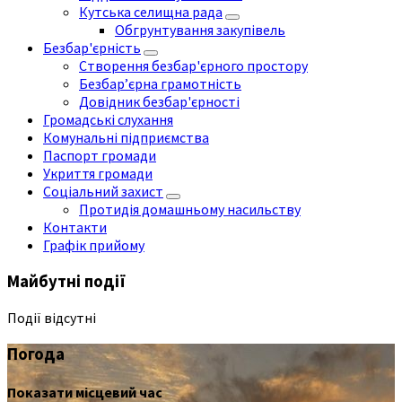
Кутська селищна рада
Обгрунтування закупівель
Безбар'єрність
Створення безбар'єрного простору
Безбар’єрна грамотність
Довідник безбар'єрності
Громадські слухання
Комунальні підприємства
Паспорт громади
Укриття громади
Соціальний захист
Протидія домашньому насильству
Контакти
Графік прийому
Майбутні події
Події відсутні
Погода
Показати місцевий час