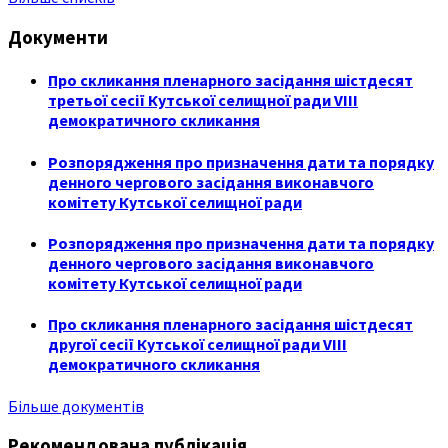
Документи
Про скликання пленарного засідання шістдесят
третьої сесії Кутської селищної ради VIII
демократичного скликання
Розпорядження про призначення дати та порядку
денного чергового засідання виконавчого
комітету Кутської селищної ради
Розпорядження про призначення дати та порядку
денного чергового засідання виконавчого
комітету Кутської селищної ради
Про скликання пленарного засідання шістдесят
другої сесії Кутської селищної ради VIII
демократичного скликання
Більше документів
Рекомендована публікація