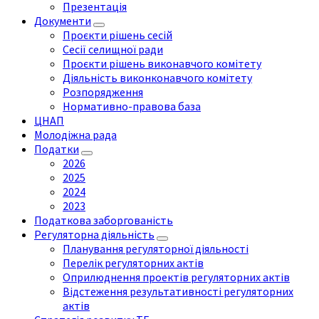
Презентація
Документи
Проєкти рішень сесій
Сесії селищної ради
Проєкти рішень виконавчого комітету
Діяльність виконконавчого комітету
Розпорядження
Нормативно-правова база
ЦНАП
Молодіжна рада
Податки
2026
2025
2024
2023
Податкова заборгованість
Регуляторна діяльність
Планування регуляторної діяльності
Перелік регуляторних актів
Оприлюднення проектів регуляторних актів
Відстеження результативності регуляторних
актів