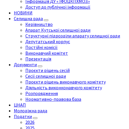
Інформація ДУ « ІФОЦКПХМОЗ»
Доступ до публічної інформації
НОВИНИ
Селищна рада
Керівництво
Апарат Кутської селищної ради
Структурні підрозділи апарату селищної ради
Депутатський корпус
Постійні комісії
Виконавчий комітет
Презентація
Документи
Проєкти рішень сесій
Сесії селищної ради
Проєкти рішень виконавчого комітету
Діяльність виконконавчого комітету
Розпорядження
Нормативно-правова база
ЦНАП
Молодіжна рада
Податки
2026
2025