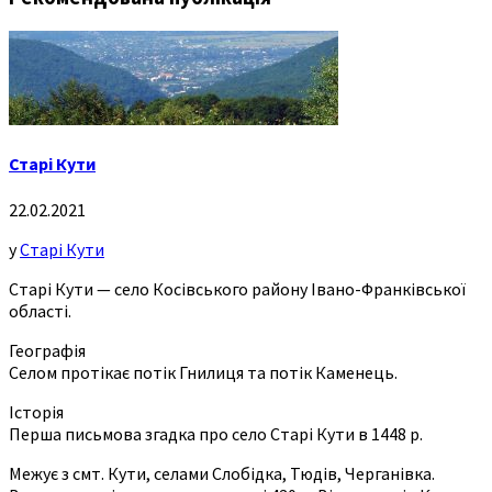
Старі Кути
22.02.2021
у
Старі Кути
Старі Кути — село Косівського району Івано-Франківської
області.
Географія
Селом протікає потік Гнилиця та потік Каменець.
Історія
Перша письмова згадка про село Старі Кути в 1448 р.
Межує з смт. Кути, селами Слобідка, Тюдів, Черганівка.