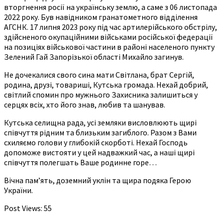
вторгнення росії на українську землю, а саме з 06 листопада
2022 року. Був навідником гранатометного відділення
АГСНК. 17 липня 2023 року під час артилерійського обстрілу,
здійсненого окупаційними військами російської федерації
на позиціях військової частини в районі населеного пункту
Зелений Гай Запорізької області Михайло загинув.
Не дочекалися свого сина мати Світлана, брат Сергій,
родина, друзі, товариші, Кутська громада. Нехай добрий,
світлий спомин про мужнього Захисника залишиться у
серцях всіх, хто його знав, любив та шанував.
Кутська селищна рада, усі земляки висловлюють щирі
співчуття рідним та близьким загиблого. Разом з Вами
схиляємо голови у глибокій скорботі. Нехай Господь
допоможе вистояти у цей надважкий чаc, а наші щирі
співчуття полегшать Ваше родинне горе…
Вічна пам’ять, доземний уклін та щира подяка Герою
України.
Post Views:
55