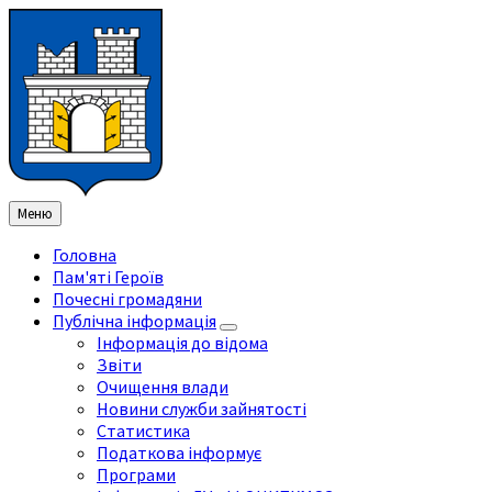
Перейти
Перейдіть
Перейдіть
Перейти
до
на
на
до
змісту
ліву
праву
нижнього
бічну
бічну
колонтитула
панель
панель
Меню
Головна
Пам'яті Героїв
Почесні громадяни
Публічна інформація
Інформація до відома
Звіти
Очищення влади
Новини служби зайнятості
Статистика
Податкова інформує
Програми