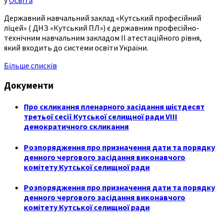
у
Освіта
Державний навчальний заклад «Кутський професійний
ліцей» ( ДНЗ «Кутський ПЛ») є державним професійно-
технічним навчальним закладом ІІ атестаційного рівня,
який входить до системи освіти України.
Більше списків
Документи
Про скликання пленарного засідання шістдесят
третьої сесії Кутської селищної ради VIII
демократичного скликання
Розпорядження про призначення дати та порядку
денного чергового засідання виконавчого
комітету Кутської селищної ради
Розпорядження про призначення дати та порядку
денного чергового засідання виконавчого
комітету Кутської селищної ради