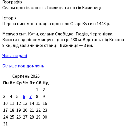
Географія
Селом протікає потік Гнилиця та потік Каменець.
Історія
Перша письмова згадка про село Старі Кути в 1448 р.
Межує з смт. Кути, селами Слобідка, Тюдів, Черганівка.
Висота над рівнем моря в центрі 430 м. Відстань від Косова
9 км, від залізничної станції Вижниця — 3 км.
Читати далі
Більше повідомлень
Серпень 2026
Пн
Вт
Ср
Чт
Пт
Сб
Нд
1
2
3
4
5
6
7
8
9
10
11
12
13
14
15
16
17
18
19
20
21
22
23
24
25
26
27
28
29
30
31