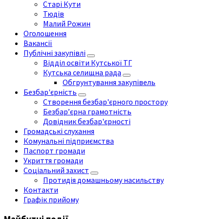
Старі Кути
Тюдів
Малий Рожин
Оголошення
Вакансії
Публічні закупівлі
Відділ освіти Кутської ТГ
Кутська селищна рада
Обгрунтування закупівель
Безбар'єрність
Створення безбар'єрного простору
Безбар’єрна грамотність
Довідник безбар'єрності
Громадські слухання
Комунальні підприємства
Паспорт громади
Укриття громади
Соціальний захист
Протидія домашньому насильству
Контакти
Графік прийому