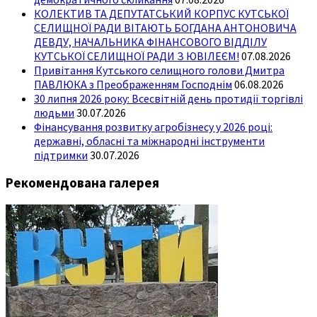
КОЛЕКТИВ ТА ДЕПУТАТСЬКИЙ КОРПУС КУТСЬКОЇ
СЕЛИЩНОЇ РАДИ ВІТАЮТЬ БОГДАНА АНТОНОВИЧА
ДЕВДУ, НАЧАЛЬНИКА ФІНАНСОВОГО ВІДДІЛУ
КУТСЬКОЇ СЕЛИЩНОЇ РАДИ З ЮВІЛЕЄМ!
07.08.2026
Привітання Кутського селищного голови Дмитра
ПАВЛЮКА з Преображенням Господнім
06.08.2026
30 липня 2026 року: Всесвітній день протидії торгівлі
людьми
30.07.2026
Фінансування розвитку агробізнесу у 2026 році:
державні, обласні та міжнародні інструменти
підтримки
30.07.2026
Рекомендована галерея