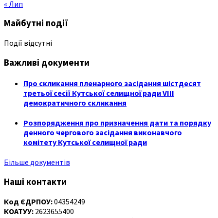
« Лип
Майбутні події
Події відсутні
Важливі документи
Про скликання пленарного засідання шістдесят
третьої сесії Кутської селищної ради VIII
демократичного скликання
Розпорядження про призначення дати та порядку
денного чергового засідання виконавчого
комітету Кутської селищної ради
Більше документів
Наші контакти
Код ЄДРПОУ:
04354249
КОАТУУ:
2623655400