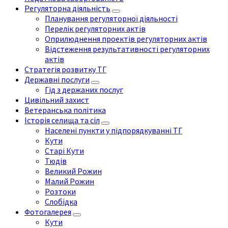
Регуляторна діяльність
Планування регуляторної діяльності
Перелік регуляторних актів
Оприлюднення проектів регуляторних актів
Відстеження результативності регуляторних
актів
Стратегія розвитку ТГ
Державні послуги
Гід з держаних послуг
Цивільний захист
Ветеранська політика
Історія селища та сіл
Населені пункти у підпорядкуванні ТГ
Кути
Старі Кути
Тюдів
Великий Рожин
Малий Рожин
Розтоки
Слобідка
Фотогалерея
Кути