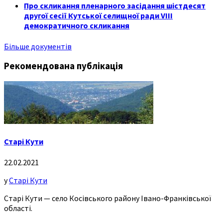
Про скликання пленарного засідання шістдесят
другої сесії Кутської селищної ради VIII
демократичного скликання
Більше документів
Рекомендована публікація
Старі Кути
22.02.2021
у
Старі Кути
Старі Кути — село Косівського району Івано-Франківської
області.