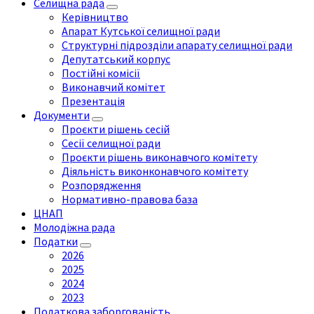
Селищна рада
Керівництво
Апарат Кутської селищної ради
Структурні підрозділи апарату селищної ради
Депутатський корпус
Постійні комісії
Виконавчий комітет
Презентація
Документи
Проєкти рішень сесій
Сесії селищної ради
Проєкти рішень виконавчого комітету
Діяльність виконконавчого комітету
Розпорядження
Нормативно-правова база
ЦНАП
Молодіжна рада
Податки
2026
2025
2024
2023
Податкова заборгованість