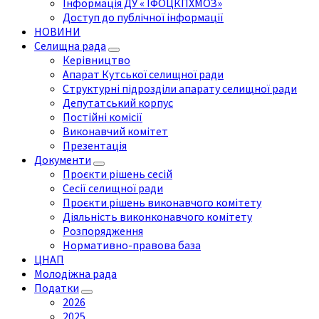
Інформація ДУ « ІФОЦКПХМОЗ»
Доступ до публічної інформації
НОВИНИ
Селищна рада
Керівництво
Апарат Кутської селищної ради
Структурні підрозділи апарату селищної ради
Депутатський корпус
Постійні комісії
Виконавчий комітет
Презентація
Документи
Проєкти рішень сесій
Сесії селищної ради
Проєкти рішень виконавчого комітету
Діяльність виконконавчого комітету
Розпорядження
Нормативно-правова база
ЦНАП
Молодіжна рада
Податки
2026
2025