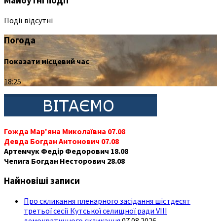
Майбутні події
Події відсутні
Погода
Показати місцевий час
18:25
Гожда Мар'яна Миколаївна 07.08
Девда Богдан Антонович 07.08
Артемчук Федір Федорович 18.08
Чепига Богдан Несторович 28.08
Найновіші записи
Про скликання пленарного засідання шістдесят
третьої сесії Кутської селищної ради VIII
демократичного скликання
07.08.2026