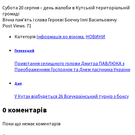
Субота 20 серпня – день жалоби в Кутській територіальній
громаді
Вічна пам’ять і слава Героєві Боєчку Іллі Васильовичу
Post Views:
71
Категорія
Інформація до відома
,
НОВИНИ
Попередній
Привітання селищного голови Дмитра ПАВЛЮКА з
Преображенням Господнім та Днем пасічника України
Далі
У Кутах відбудеться 26 Всеукраїнський турнір з боксу
0 коментарів
Поки що немає коментарів