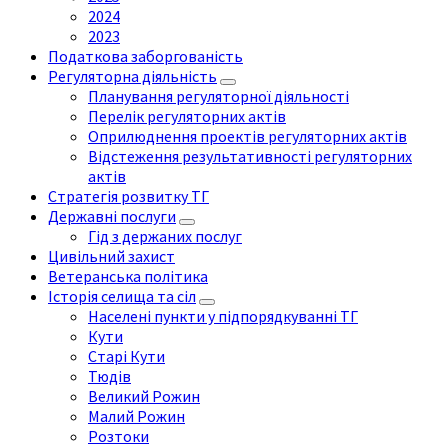
2024
2023
Податкова заборгованість
Регуляторна діяльність
Планування регуляторної діяльності
Перелік регуляторних актів
Оприлюднення проектів регуляторних актів
Відстеження результативності регуляторних
актів
Стратегія розвитку ТГ
Державні послуги
Гід з держаних послуг
Цивільний захист
Ветеранська політика
Історія селища та сіл
Населені пункти у підпорядкуванні ТГ
Кути
Старі Кути
Тюдів
Великий Рожин
Малий Рожин
Розтоки