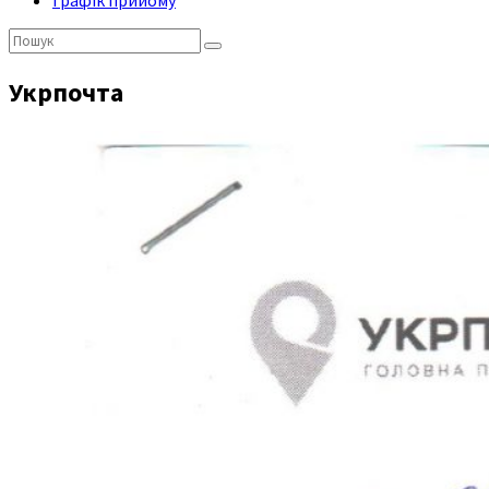
Графік прийому
Пошук:
Укрпочта