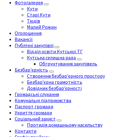
Фотогалерея
Кути
Старі Кути
Тюдів
Малий Рожин
Оголошення
Вакансії
Публічні закупівлі
Відділ освіти Кутської ТГ
Кутська селищна рада
Обгрунтування закупівель
Безбар'єрність
Створення безбар'єрного простору
Безбар’єрна грамотність
Довідник безбар'єрності
Громадські слухання
Комунальні підприємства
Паспорт громади
Укриття громади
Соціальний захист
Протидія домашньому насильству
Контакти