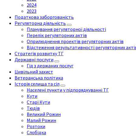
2024
2023
Податкова заборгованість
Регуляторна діяльність
Планування регуляторної діяльності
Перелік регуляторних актів
Оприлюднення проектів регуляторних актів
Відстеження результативності регуляторних акті
Стратегія розвитку ТГ
Державні послуги
Гід з держаних послуг
Цивільний захист
Ветеранська політика
Історія селища та сіл
Населені пункти у підпорядкуванні ТГ
Кути
Старі Кути
Тюдів
Великий Рожин
Малий Рожин
Розтоки
Слобідка