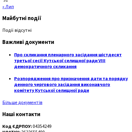
« Лип
Майбутні події
Події відсутні
Важливі документи
Про скликання пленарного засідання шістдесят
третьої сесії Кутської селищної ради VIII
демократичного скликання
Розпорядження про призначення дати та порядку
денного чергового засідання виконавчого
комітету Кутської селищної ради
Більше документів
Наші контакти
Код ЄДРПОУ:
04354249
КОАТУУ:
2623655400