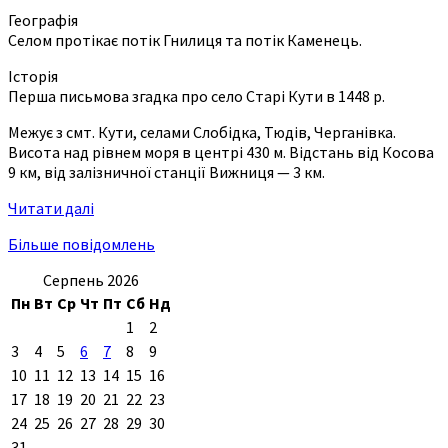
Географія
Селом протікає потік Гнилиця та потік Каменець.
Історія
Перша письмова згадка про село Старі Кути в 1448 р.
Межує з смт. Кути, селами Слобідка, Тюдів, Черганівка.
Висота над рівнем моря в центрі 430 м. Відстань від Косова
9 км, від залізничної станції Вижниця — 3 км.
Читати далі
Більше повідомлень
Серпень 2026
Пн
Вт
Ср
Чт
Пт
Сб
Нд
1
2
3
4
5
6
7
8
9
10
11
12
13
14
15
16
17
18
19
20
21
22
23
24
25
26
27
28
29
30
31