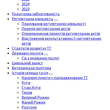
2024
2023
Податкова заборгованість
Регуляторна діяльність
Планування регуляторної діяльності
Перелік регуляторних актів
Оприлюднення проектів регуляторних актів
Відстеження результативності регуляторних
актів
Стратегія розвитку ТГ
Державні послуги
Гід з держаних послуг
Цивільний захист
Ветеранська політика
Історія селища та сіл
Населені пункти у підпорядкуванні ТГ
Кути
Старі Кути
Тюдів
Великий Рожин
Малий Рожин
Розтоки