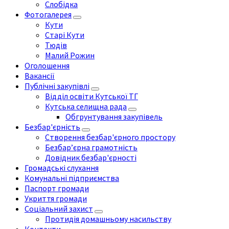
Слобідка
Фотогалерея
Кути
Старі Кути
Тюдів
Малий Рожин
Оголошення
Вакансії
Публічні закупівлі
Відділ освіти Кутської ТГ
Кутська селищна рада
Обгрунтування закупівель
Безбар'єрність
Створення безбар'єрного простору
Безбар’єрна грамотність
Довідник безбар'єрності
Громадські слухання
Комунальні підприємства
Паспорт громади
Укриття громади
Соціальний захист
Протидія домашньому насильству