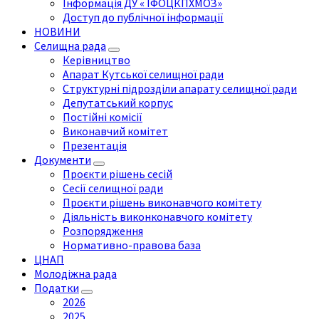
Інформація ДУ « ІФОЦКПХМОЗ»
Доступ до публічної інформації
НОВИНИ
Селищна рада
Керівництво
Апарат Кутської селищної ради
Структурні підрозділи апарату селищної ради
Депутатський корпус
Постійні комісії
Виконавчий комітет
Презентація
Документи
Проєкти рішень сесій
Сесії селищної ради
Проєкти рішень виконавчого комітету
Діяльність виконконавчого комітету
Розпорядження
Нормативно-правова база
ЦНАП
Молодіжна рада
Податки
2026
2025