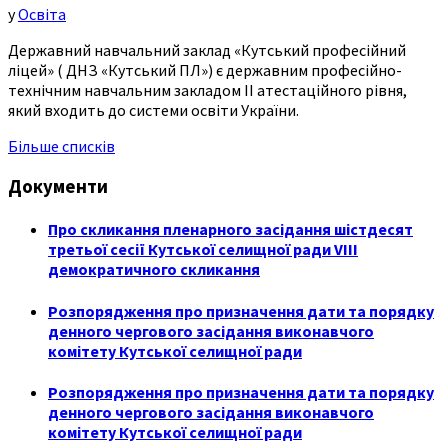
у
Освіта
Державний навчальний заклад «Кутський професійний
ліцей» ( ДНЗ «Кутський ПЛ») є державним професійно-
технічним навчальним закладом ІІ атестаційного рівня,
який входить до системи освіти України.
Більше списків
Документи
Про скликання пленарного засідання шістдесят
третьої сесії Кутської селищної ради VIII
демократичного скликання
Розпорядження про призначення дати та порядку
денного чергового засідання виконавчого
комітету Кутської селищної ради
Розпорядження про призначення дати та порядку
денного чергового засідання виконавчого
комітету Кутської селищної ради