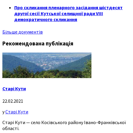
Про скликання пленарного засідання шістдесят
другої сесії Кутської селищної ради VIII
демократичного скликання
Більше документів
Рекомендована публікація
Старі Кути
22.02.2021
у
Старі Кути
Старі Кути — село Косівського району Івано-Франківської
області.