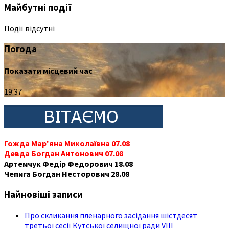
Майбутні події
Події відсутні
Погода
Показати місцевий час
19:37
Гожда Мар'яна Миколаївна 07.08
Девда Богдан Антонович 07.08
Артемчук Федір Федорович 18.08
Чепига Богдан Несторович 28.08
Найновіші записи
Про скликання пленарного засідання шістдесят
третьої сесії Кутської селищної ради VIII