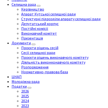
Селищна рада
Керівництво
Апарат Кутської селищної ради
Структурні підрозділи апарату селищної ради
Депутатський корпус
Постійні комісії
Виконавчий комітет
Презентація
Документи
Проєкти рішень сесій
Сесії селищної ради
Проєкти рішень виконавчого комітету
Діяльність виконконавчого комітету
Розпорядження
Нормативно-правова база
ЦНАП
Молодіжна рада
Податки
2026
2025
2024
2023