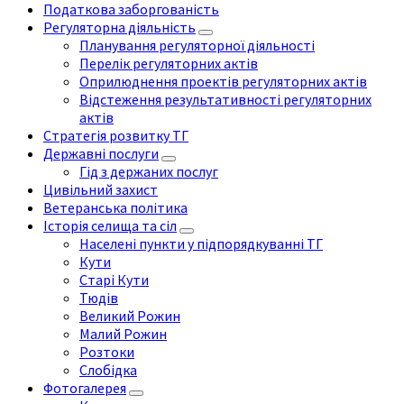
Податкова заборгованість
Регуляторна діяльність
Планування регуляторної діяльності
Перелік регуляторних актів
Оприлюднення проектів регуляторних актів
Відстеження результативності регуляторних
актів
Стратегія розвитку ТГ
Державні послуги
Гід з держаних послуг
Цивільний захист
Ветеранська політика
Історія селища та сіл
Населені пункти у підпорядкуванні ТГ
Кути
Старі Кути
Тюдів
Великий Рожин
Малий Рожин
Розтоки
Слобідка
Фотогалерея