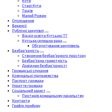
Кути
Старі Кути
Тюдів
Малий Рожин
Оголошення
Вакансії
Публічні закупівлі
Відділ освіти Кутської ТГ
Кутська селищна рада
Обгрунтування закупівель
Безбар'єрність
Створення безбар'єрного простору
Безбар’єрна грамотність
Довідник безбар'єрності
Громадські слухання
Комунальні підприємства
Паспорт громади
Укриття громади
Соціальний захист
Протидія домашньому насильству
Контакти
Графік прийому