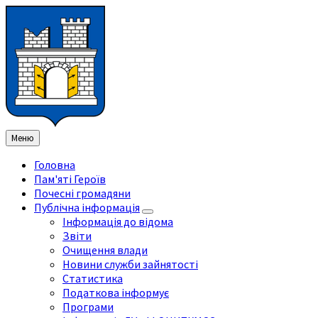
Перейти
Перейдіть
Перейдіть
Перейти
до
на
на
до
змісту
ліву
праву
нижнього
бічну
бічну
колонтитула
панель
панель
Меню
Головна
Пам'яті Героїв
Почесні громадяни
Публічна інформація
Інформація до відома
Звіти
Очищення влади
Новини служби зайнятості
Статистика
Податкова інформує
Програми