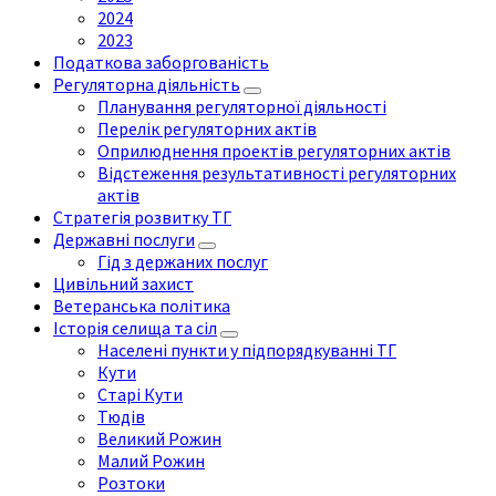
2024
2023
Податкова заборгованість
Регуляторна діяльність
Планування регуляторної діяльності
Перелік регуляторних актів
Оприлюднення проектів регуляторних актів
Відстеження результативності регуляторних
актів
Стратегія розвитку ТГ
Державні послуги
Гід з держаних послуг
Цивільний захист
Ветеранська політика
Історія селища та сіл
Населені пункти у підпорядкуванні ТГ
Кути
Старі Кути
Тюдів
Великий Рожин
Малий Рожин
Розтоки