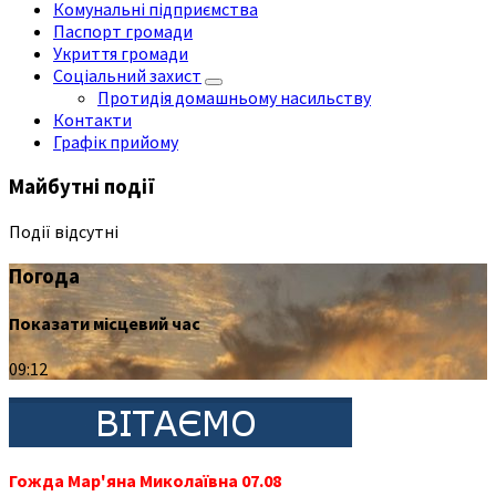
Комунальні підприємства
Паспорт громади
Укриття громади
Соціальний захист
Протидія домашньому насильству
Контакти
Графік прийому
Майбутні події
Події відсутні
Погода
Показати місцевий час
09:12
Гожда Мар'яна Миколаївна 07.08