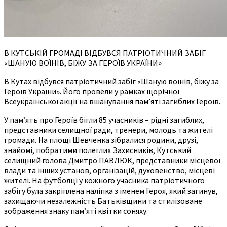
В КУТСЬКІЙ ГРОМАДІ ВІДБУВСЯ ПАТРІОТИЧНИЙ ЗАБІГ
«ШАНУЮ ВОЇНІВ, БІЖУ ЗА ГЕРОЇВ УКРАЇНИ»
В Кутах відбувся патріотичний забіг «Шаную воїнів, біжу за
Героїв України». Його провели у рамках щорічної
Всеукраїнської акції на вшанування пам’яті загиблих Героїв.
У пам’ять про Героїв бігли 85 учасників – рідні загиблих,
представники селищної ради, тренери, молодь та жителі
громади. На площі Шевченка зібралися родини, друзі,
знайомі, побратими полеглих Захисників, Кутський
селищний голова Дмитро ПАВЛЮК, представники місцевої
влади та інших установ, організацій, духовенство, місцеві
жителі. На футболці у кожного учасника патріотичного
забігу була закріплена наліпка з іменем Героя, який загинув,
захищаючи незалежність Батьківщини та стилізоване
зображення знаку пам’яті квітки соняху.