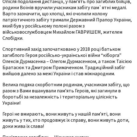
Опісля подолання дистанції, у пам’ять про загиблих бійців,
родини Воїнів вручили учасникам забігу пам`ятні медалі.
Варто зазначити, що хлопці, які очолили колону
патріотичного забігу тримали Державний Прапор України,
який був у російському полоні разом з
військовослужбовцем Михайлом ГАВРИШЕМ, жителем
Слобідки.
Спортивний захід започатковано у 2018 році батьком
загиблого Героя російсько-української війни “кіборга”
Олексія Дурмасенка – Олегом Дурмасенком, а також Таїсією
Братасюк та Дмитром Примаченком. Традиційний забіг
вийшов далеко за межі України і став міжнародним.
Велика подяка скорботним родинам, учасникам забігу, що
разом з Вами вшанували пам’ять Героїв, які загинули в
боротьбі за незалежність і територіальну цілісність
України!
Герої не вмирають, вони живуть у нашій пам’яті, вони
живуть у тих, хто продовжує їх справу, вони живуть доти,
доки жива їх слава!
Пам’ятаємо загиблих… Шануємо живих…