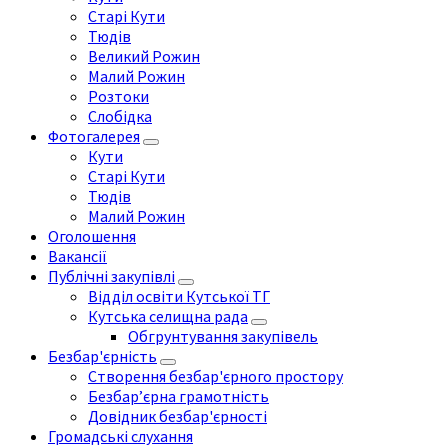
Старі Кути
Тюдів
Великий Рожин
Малий Рожин
Розтоки
Слобідка
Фотогалерея
Кути
Старі Кути
Тюдів
Малий Рожин
Оголошення
Вакансії
Публічні закупівлі
Відділ освіти Кутської ТГ
Кутська селищна рада
Обгрунтування закупівель
Безбар'єрність
Створення безбар'єрного простору
Безбар’єрна грамотність
Довідник безбар'єрності
Громадські слухання