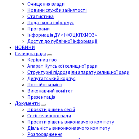
Очищення влади
Новини служби зайнятості
Статистика
Податкова інформує
Програми
Інформація ДУ « ІФОЦКПХМОЗ»
Доступ до публічної інформації
НОВИНИ
Селищна рада
Керівництво
Апарат Кутської селищної ради
Структурні підрозділи апарату селищної ради
Депутатський корпус
Постійні комісії
Виконавчий комітет
Презентація
Документи
Проєкти рішень сесій
Сесії селищної ради
Проєкти рішень виконавчого комітету
Діяльність виконконавчого комітету
Розпорядження