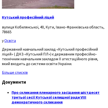
Кутський професійний ліцей
вулиця Кобилянської, 40, Кути, Івано-Франківська область,
78665
у
Освіта
Державний навчальний заклад «Кутський професійний
ліцей» ( ДНЗ «Кутський ПЛ») є державним професійно-
технічним навчальним закладом ІІ атестаційного рівня,
який входить до системи освіти України.
Більше списків
Документи
Про скликання пленарного засідання шістдесят
третьої сесії Кутської селищної ради VIII
демократичного скликання