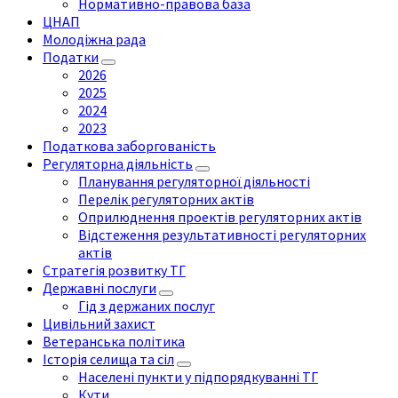
Нормативно-правова база
ЦНАП
Молодіжна рада
Податки
2026
2025
2024
2023
Податкова заборгованість
Регуляторна діяльність
Планування регуляторної діяльності
Перелік регуляторних актів
Оприлюднення проектів регуляторних актів
Відстеження результативності регуляторних
актів
Стратегія розвитку ТГ
Державні послуги
Гід з держаних послуг
Цивільний захист
Ветеранська політика
Історія селища та сіл
Населені пункти у підпорядкуванні ТГ
Кути