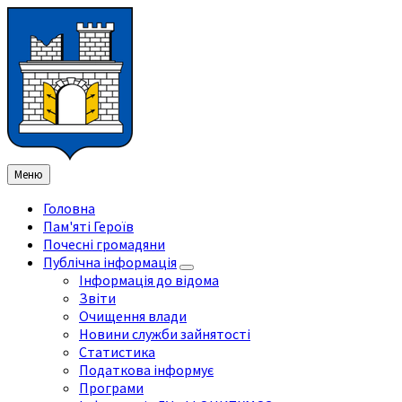
Перейти
Перейдіть
Перейдіть
Перейти
до
на
на
до
змісту
ліву
праву
нижнього
бічну
бічну
колонтитула
панель
панель
Меню
Головна
Пам'яті Героїв
Почесні громадяни
Публічна інформація
Інформація до відома
Звіти
Очищення влади
Новини служби зайнятості
Статистика
Податкова інформує
Програми