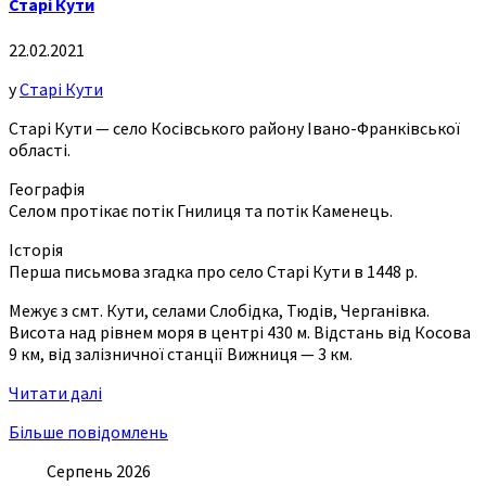
Старі Кути
22.02.2021
у
Старі Кути
Старі Кути — село Косівського району Івано-Франківської
області.
Географія
Селом протікає потік Гнилиця та потік Каменець.
Історія
Перша письмова згадка про село Старі Кути в 1448 р.
Межує з смт. Кути, селами Слобідка, Тюдів, Черганівка.
Висота над рівнем моря в центрі 430 м. Відстань від Косова
9 км, від залізничної станції Вижниця — 3 км.
Читати далі
Більше повідомлень
Серпень 2026