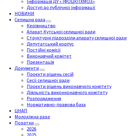
Інформація ДУ « ІФОЦКПХМОЗ»
Доступ до публічної інформації
НОВИНИ
Селищна рада
Керівництво
Апарат Кутської селищної ради
Структурні підрозділи апарату селищної ради
Депутатський корпус
Постійні комісії
Виконавчий комітет
Презентація
Документи
Проєкти рішень сесій
Сесії селищної ради
Проєкти рішень виконавчого комітету
Діяльність виконконавчого комітету
Розпорядження
Нормативно-правова база
ЦНАП
Молодіжна рада
Податки
2026
2025