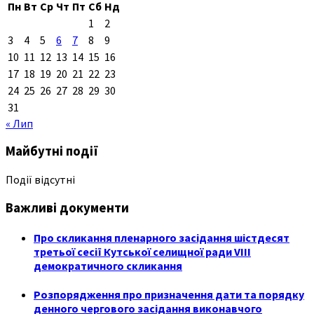
Пн
Вт
Ср
Чт
Пт
Сб
Нд
1
2
3
4
5
6
7
8
9
10
11
12
13
14
15
16
17
18
19
20
21
22
23
24
25
26
27
28
29
30
31
« Лип
Майбутні події
Події відсутні
Важливі документи
Про скликання пленарного засідання шістдесят
третьої сесії Кутської селищної ради VIII
демократичного скликання
Розпорядження про призначення дати та порядку
денного чергового засідання виконавчого