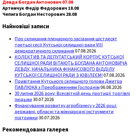
Девда Богдан Антонович 07.08
Артемчук Федір Федорович 18.08
Чепига Богдан Несторович 28.08
Найновіші записи
Про скликання пленарного засідання шістдесят
третьої сесії Кутської селищної ради VIII
демократичного скликання
07.08.2026
КОЛЕКТИВ ТА ДЕПУТАТСЬКИЙ КОРПУС КУТСЬКОЇ
СЕЛИЩНОЇ РАДИ ВІТАЮТЬ БОГДАНА АНТОНОВИЧА
ДЕВДУ, НАЧАЛЬНИКА ФІНАНСОВОГО ВІДДІЛУ
КУТСЬКОЇ СЕЛИЩНОЇ РАДИ З ЮВІЛЕЄМ!
07.08.2026
Привітання Кутського селищного голови Дмитра
ПАВЛЮКА з Преображенням Господнім
06.08.2026
30 липня 2026 року: Всесвітній день протидії торгівлі
людьми
30.07.2026
Фінансування розвитку агробізнесу у 2026 році:
державні, обласні та міжнародні інструменти
підтримки
30.07.2026
Рекомендована галерея