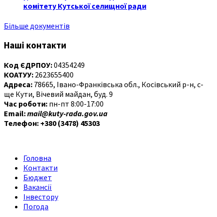
комітету Кутської селищної ради
Більше документів
Наші контакти
Код ЄДРПОУ:
04354249
КОАТУУ:
2623655400
Адреса:
78665, Івано-Франківська обл., Косівський р-н, с-
ще Кути, Вічевий майдан, буд. 9
Час роботи:
пн-пт 8:00-17:00
Email:
mail@kuty-rada.gov.ua
Телефон: +380 (3478) 45303
Головна
Контакти
Бюджет
Вакансії
Інвестору
Погода