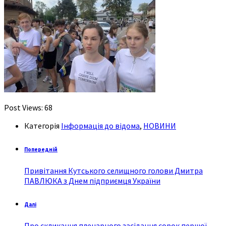
Post Views:
68
Категорія
Інформація до відома
,
НОВИНИ
Попередній
Привітання Кутського селищного голови Дмитра
ПАВЛЮКА з Днем підприємця України
Далі
Про скликання пленарного засідання сорок першої