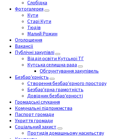
Слобідка
Фотогалерея
Кути
Старі Кути
Тюдів
Малий Рожин
Оголошення
Вакансії
Публічні закупівлі
Відділ освіти Кутської ТГ
Кутська селищна рада
Обгрунтування закупівель
Безбар'єрність
Створення безбар'єрного простору
Безбар’єрна грамотність
Довідник безбар'єрності
Громадські слухання
Комунальні підприємства
Паспорт громади
Укриття громади
Соціальний захист
Протидія домашньому насильству