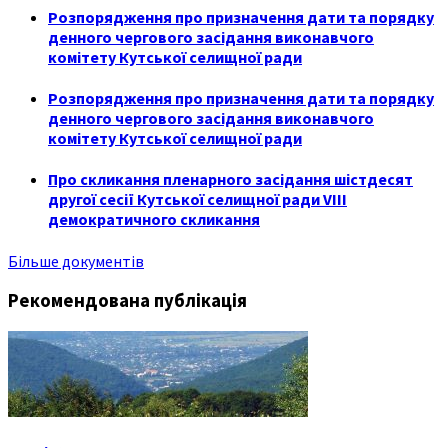
Розпорядження про призначення дати та порядку
денного чергового засідання виконавчого
комітету Кутської селищної ради
Розпорядження про призначення дати та порядку
денного чергового засідання виконавчого
комітету Кутської селищної ради
Про скликання пленарного засідання шістдесят
другої сесії Кутської селищної ради VIII
демократичного скликання
Більше документів
Рекомендована публікація