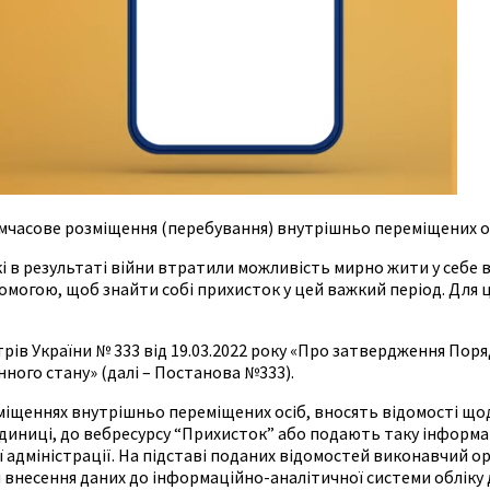
имчасове розміщення (перебування) внутрішньо переміщених о
і в результаті війни втратили можливість мирно жити у себе в
огою, щоб знайти собі прихисток у цей важкий період. Для цьо
стрів України № 333 від 19.03.2022 року «Про затвердження По
нного стану» (далі – Постанова №333).
иміщеннях внутрішньо переміщених осіб, вносять відомості щ
иниці, до вебресурсу “Прихисток” або подають таку інформаці
ї адміністрації. На підставі поданих відомостей виконавчий орга
ом внесення даних до інформаційно-аналітичної системи обліку