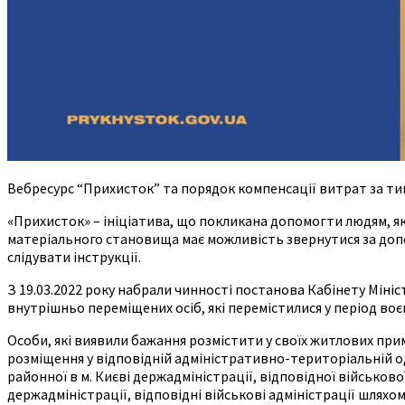
Вебресурс “Прихисток” та порядок компенсації витрат за т
«Прихисток» – ініціатива, що покликана допомогти людям, як
матеріального становища має можливість звернутися за допом
слідувати інструкції.
З 19.03.2022 року набрали чинності постанова Кабінету Міні
внутрішньо переміщених осіб, які перемістилися у період воє
Особи, які виявили бажання розмістити у своїх житлових пр
розміщення у відповідній адміністративно-територіальній од
районної в м. Києві держадміністрації, відповідної військово
держадміністрації, відповідні військові адміністрації шлях