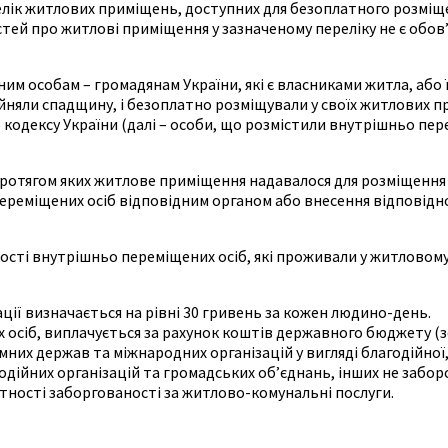
лік житлових приміщень, доступних для безоплатного розміще
стей про житлові приміщення у зазначеному переліку не є обо
им особам – громадянам України, які є власниками житла, або
йняли спадщину, і безоплатно розміщували у своїх житлових п
ого кодексу України (далі – особи, що розмістили внутрішньо пе
 протягом яких житлове приміщення надавалося для розміщення
 переміщених осіб відповідним органом або внесення відповід
ості внутрішньо переміщених осіб, які проживали у житловом
сації визначається на рівні 30 гривень за кожен людино-день.
 осіб, виплачується за рахунок коштів державного бюджету (
мних держав та міжнародних організацій у вигляді благодійної
одійних організацій та громадських об’єднань, інших не забо
утності заборгованості за житлово-комунальні послуги.