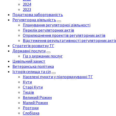
2024
2023
Податкова заборгованість
Регуляторна діяльність
Планування регуляторної діяльності
Перелік регуляторних актів
Оприлюднення проектів регуляторних актів
Відстеження результативності регуляторних акті
Стратегія розвитку ТГ
Державні послуги
Гід з держаних послуг
Цивільний захист
Ветеранська політика
Історія селища та сіл
Населені пункти у підпорядкуванні ТГ
Кути
Старі Кути
Тюдів
Великий Рожин
Малий Рожин
Розтоки
Слобідка