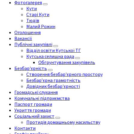
Фотогалерея
Кути
Старі Кути
Тюдів
Малий Рожин
Оголошення
Вакансії
Публічні закупівлі
Відділ освіти Кутської ТГ
Кутська селищна рада
Обгрунтування закупівель
Безбар'єрність
Створення безбар'єрного простору
Безбар’єрна грамотність
Довідник безбар'єрності
Громадські слухання
Комунальні підприємства
Паспорт громади
Укриття громади
Соціальний захист
Протидія домашньому насильству
Контакти