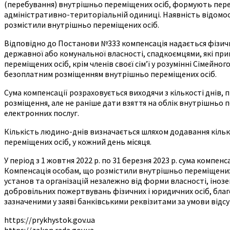
(перебування) внутрішньо переміщених осіб, формують пере
адміністративно-територіальній одиниці. Наявність відомо
розмістили внутрішньо переміщених осіб.
Відповідно до Постанови №333 компенсація надається фізичн
державної або комунальної власності, спадкоємцями, які при
переміщених осіб, крім членів своєї сім’ї у розумінні Сімейн
безоплатним розміщенням внутрішньо переміщених осіб.
Сума компенсації розраховується виходячи з кількості днів,
розміщення, але не раніше дати взяття на облік внутрішньо
електронних послуг.
Кількість людино-днів визначається шляхом додавання кільк
переміщених осіб, у кожний день місяця.
У період з 1 жовтня 2022 р. по 31 березня 2023 р. сума компен
Компенсація особам, що розмістили внутрішньо переміщених
установ та організацій незалежно від форми власності, інозе
добровільних пожертвувань фізичних і юридичних осіб, благ
зазначеними у заяві банківськими реквізитами за умови відс
https://prykhystok.gov.ua
https://zakon.rada.gov.ua