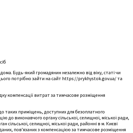
сіб
дома. Будь-який громадянин незалежно від віку, статі чи
го потрібно зайти на сайт https://prykhystok.gov.ua/ та
рядку компенсації витрат за тимчасове розміщення
одо таких приміщень, доступних для безоплатного
ю до виконавчого органу сільської, селищної, міської ради,
н сільської, селищної, міської ради, районні в м. Києві
 даних, пов’язаних з компенсацією за тимчасове розміщення