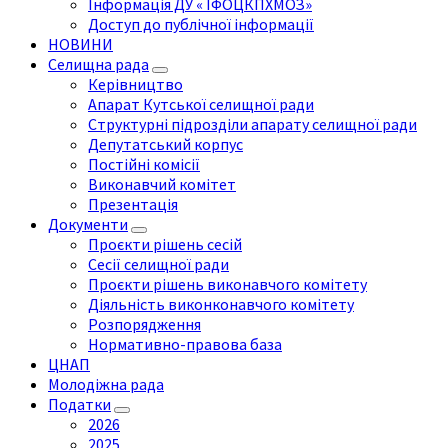
Інформація ДУ « ІФОЦКПХМОЗ»
Доступ до публічної інформації
НОВИНИ
Селищна рада
Керівництво
Апарат Кутської селищної ради
Структурні підрозділи апарату селищної ради
Депутатський корпус
Постійні комісії
Виконавчий комітет
Презентація
Документи
Проєкти рішень сесій
Сесії селищної ради
Проєкти рішень виконавчого комітету
Діяльність виконконавчого комітету
Розпорядження
Нормативно-правова база
ЦНАП
Молодіжна рада
Податки
2026
2025