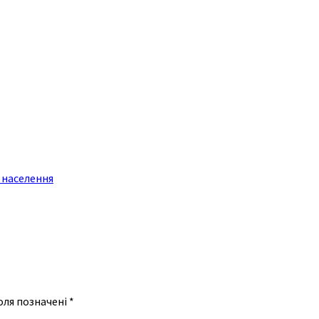
 населення
оля позначені
*