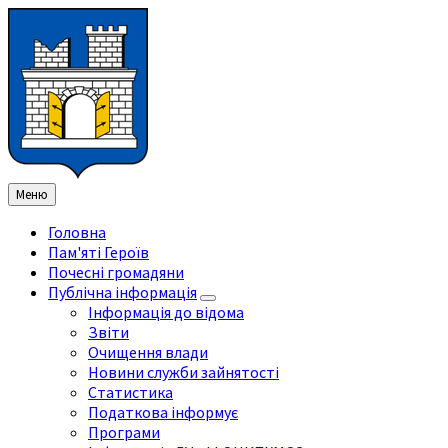
Перейти
Перейдіть
Перейдіть
Перейти
до
на
на
до
змісту
ліву
праву
нижнього
бічну
бічну
колонтитула
панель
панель
Меню
Головна
Пам'яті Героїв
Почесні громадяни
Публічна інформація
Інформація до відома
Звіти
Очищення влади
Новини служби зайнятості
Статистика
Податкова інформує
Програми