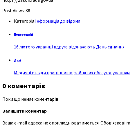
Post Views:
88
Категорія
Інформація до відома
Попередній
16 лютого українці вдруге відзначають День єднання
Далі
Медичні огляди працівників, зайнятих обслуговуванням
0 коментарів
Поки що немає коментарів
Залишити коментар
Ваша e-mail адреса не оприлюднюватиметься.
Обов’язкові п