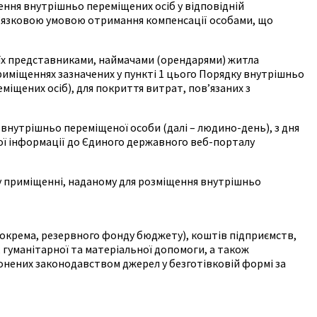
ння внутрішньо переміщених осіб у відповідній
в’язковою умовою отримання компенсації особами, що
 їх представниками, наймачами (орендарями) житла
риміщеннях зазначених у пункті 1 цього Порядку внутрішньо
реміщених осіб), для покриття витрат, пов’язаних з
 внутрішньо переміщеної особи (далі – людино-день), з дня
ної інформації до Єдиного державного веб-порталу
у приміщенні, наданому для розміщення внутрішньо
зокрема, резервного фонду бюджету), коштів підприємств,
, гуманітарної та матеріальної допомоги, а також
ронених законодавством джерел у безготівковій формі за