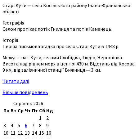
Старі Кути — село Косівського району Івано-Франківської
області.
Географія
Селом протікає потік Гнилиця та потік Каменець.
Історія
Перша письмова згадка про село Старі Кути в 1448 р.
Межує з смт. Кути, селами Слобідка, Тюдів, Черганівка.
Висота над рівнем моря в центрі 430 м. Відстань від Косова
9 км, від залізничної станції Вижниця — 3 км.
Читати далі
Більше повідомлень
Серпень 2026
Пн
Вт
Ср
Чт
Пт
Сб
Нд
1
2
3
4
5
6
7
8
9
10
11
12
13
14
15
16