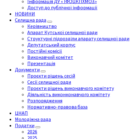
Інформація ДУ « ІФОЦКПХМОЗ»
Доступ до публічної інформації
НОВИНИ
Селищна рада
Керівництво
Апарат Кутської селищної ради
Структурні підрозділи апарату селищної ради
Депутатський корпус
Постійні комісії
Виконавчий комітет
Презентація
Документи
Проєкти рішень сесій
Сесії селищної ради
Проєкти рішень виконавчого комітету
Діяльність виконконавчого комітету
Розпорядження
Нормативно-правова база
ЦНАП
Молодіжна рада
Податки
2026
2025