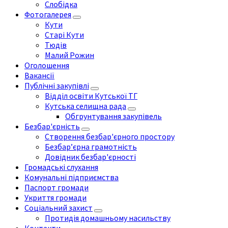
Слобідка
Фотогалерея
Кути
Старі Кути
Тюдів
Малий Рожин
Оголошення
Вакансії
Публічні закупівлі
Відділ освіти Кутської ТГ
Кутська селищна рада
Обгрунтування закупівель
Безбар'єрність
Створення безбар'єрного простору
Безбар’єрна грамотність
Довідник безбар'єрності
Громадські слухання
Комунальні підприємства
Паспорт громади
Укриття громади
Соціальний захист
Протидія домашньому насильству