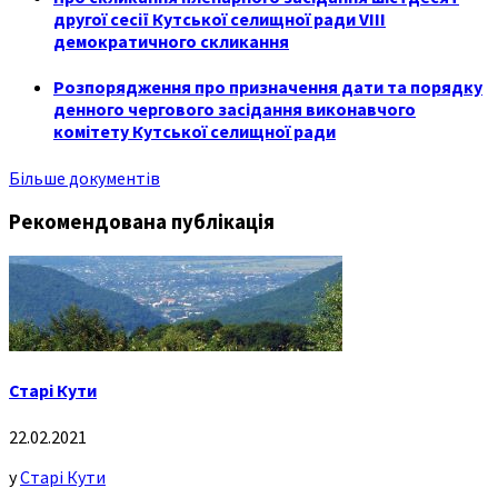
другої сесії Кутської селищної ради VIII
демократичного скликання
Розпорядження про призначення дати та порядку
денного чергового засідання виконавчого
комітету Кутської селищної ради
Більше документів
Рекомендована публікація
Старі Кути
22.02.2021
у
Старі Кути