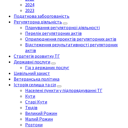
2024
2023
Податкова заборгованість
Регуляторна діяльність
Планування регуляторної діяльності
Перелік регуляторних актів
Оприлюднення проектів регуляторних актів
Відстеження результативності регуляторних
актів
Стратегія розвитку ТГ
Державні послуги
Гід з держаних послуг
Цивільний захист
Ветеранська політика
Історія селища та сіл
Населені пункти у підпорядкуванні ТГ
Кути
Старі Кути
Тюдів
Великий Рожин
Малий Рожин
Розтоки