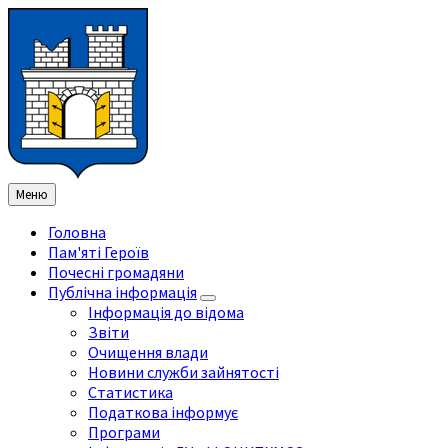
Перейти
Перейдіть
Перейдіть
Перейти
до
на
на
до
змісту
ліву
праву
нижнього
бічну
бічну
колонтитула
панель
панель
Меню
Головна
Пам'яті Героїв
Почесні громадяни
Публічна інформація
Інформація до відома
Звіти
Очищення влади
Новини служби зайнятості
Статистика
Податкова інформує
Програми