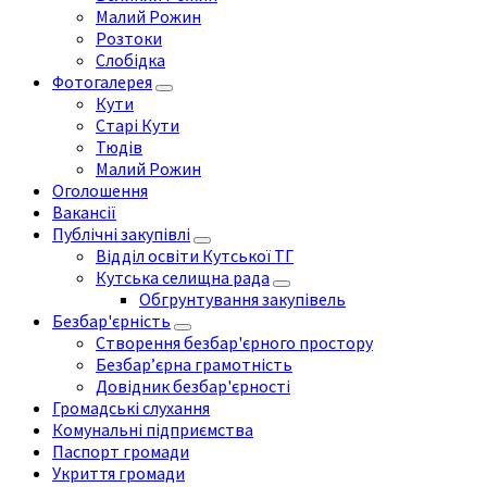
Малий Рожин
Розтоки
Слобідка
Фотогалерея
Кути
Старі Кути
Тюдів
Малий Рожин
Оголошення
Вакансії
Публічні закупівлі
Відділ освіти Кутської ТГ
Кутська селищна рада
Обгрунтування закупівель
Безбар'єрність
Створення безбар'єрного простору
Безбар’єрна грамотність
Довідник безбар'єрності
Громадські слухання
Комунальні підприємства
Паспорт громади
Укриття громади