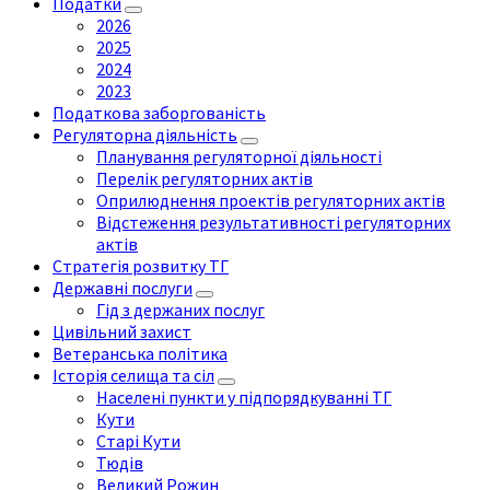
Податки
2026
2025
2024
2023
Податкова заборгованість
Регуляторна діяльність
Планування регуляторної діяльності
Перелік регуляторних актів
Оприлюднення проектів регуляторних актів
Відстеження результативності регуляторних
актів
Стратегія розвитку ТГ
Державні послуги
Гід з держаних послуг
Цивільний захист
Ветеранська політика
Історія селища та сіл
Населені пункти у підпорядкуванні ТГ
Кути
Старі Кути
Тюдів
Великий Рожин