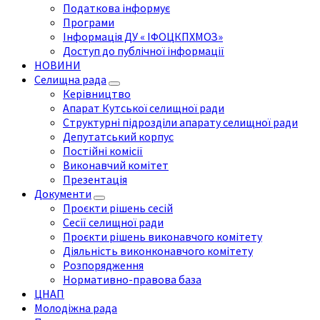
Податкова інформує
Програми
Інформація ДУ « ІФОЦКПХМОЗ»
Доступ до публічної інформації
НОВИНИ
Селищна рада
Керівництво
Апарат Кутської селищної ради
Структурні підрозділи апарату селищної ради
Депутатський корпус
Постійні комісії
Виконавчий комітет
Презентація
Документи
Проєкти рішень сесій
Сесії селищної ради
Проєкти рішень виконавчого комітету
Діяльність виконконавчого комітету
Розпорядження
Нормативно-правова база
ЦНАП
Молодіжна рада