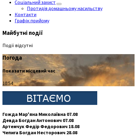
Соціальний захист
Протидія домашньому насильству
Контакти
Графік прийому
Майбутні події
Події відсутні
Погода
Показати місцевий час
10:54
Гожда Мар'яна Миколаївна 07.08
Девда Богдан Антонович 07.08
Артемчук Федір Федорович 18.08
Чепига Богдан Несторович 28.08