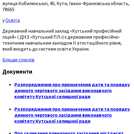
вулиця Кобилянської, 40, Кути, Івано-Франківська область,
78665
у
Освіта
Державний навчальний заклад «Кутський професійний
ліцей» ( ДНЗ «Кутський ПЛ») є державним професійно-
технічним навчальним закладом ІІ атестаційного рівня,
який входить до системи освіти України.
Більше списків
Документи
Розпорядження про призначення дати та порядку
денного чергового засідання виконавчого
комітету Кутської селищної ради
Розпорядження про призначення дати та порядку
денного чергового засідання виконавчого
комітету Кутської селищної ради
Про скликання пленарного засідання шістдесят