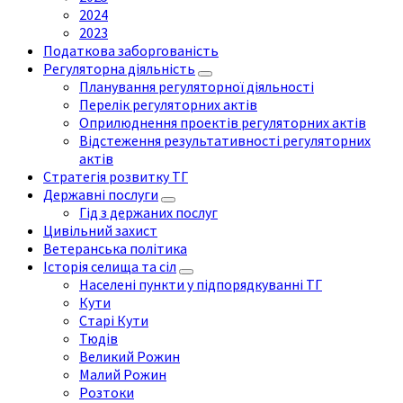
2024
2023
Податкова заборгованість
Регуляторна діяльність
Планування регуляторної діяльності
Перелік регуляторних актів
Оприлюднення проектів регуляторних актів
Відстеження результативності регуляторних
актів
Стратегія розвитку ТГ
Державні послуги
Гід з держаних послуг
Цивільний захист
Ветеранська політика
Історія селища та сіл
Населені пункти у підпорядкуванні ТГ
Кути
Старі Кути
Тюдів
Великий Рожин
Малий Рожин
Розтоки