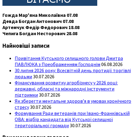
Гожда Мар'яна Миколаївна 07.08
Девда Богдан Антонович 07.08
Артемчук Федір Федорович 18.08
Чепига Богдан Несторович 28.08
Найновіші записи
Привітання Кутського селищного голови Дмитра
ПАВЛЮКА з Преображенням Господнім
06.08.2026
30 липня 2026 року: Всесвітній день протидії торгівлі
людьми
30.07.2026
Фінансування розвитку агробізнесу у 2026 році:
державні, обласні та міжнародні інструменти
підтримки
30.07.2026
Як зберегти ментальне здоров’я в умовах хронічного
стресу
30.07.2026
Формування Ради ветеранів при Івано-Франківській
ОВА: відбір кандидата від Кутської селищної
територіальної громади
30.07.2026