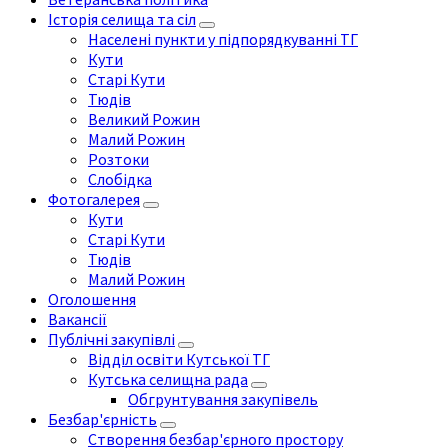
Історія селища та сіл
Населені пункти у підпорядкуванні ТГ
Кути
Старі Кути
Тюдів
Великий Рожин
Малий Рожин
Розтоки
Слобідка
Фотогалерея
Кути
Старі Кути
Тюдів
Малий Рожин
Оголошення
Вакансії
Публічні закупівлі
Відділ освіти Кутської ТГ
Кутська селищна рада
Обгрунтування закупівель
Безбар'єрність
Створення безбар'єрного простору