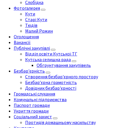
Слобідка
Фотогалерея
Кути
Старі Кути
Тюдів
Малий Рожин
Оголошення
Вакансії
Публічні закупівлі
Відділ освіти Кутської ТГ
Кутська селищна рада
Обгрунтування закупівель
Безбар'єрність
Створення безбар'єрного простору
Безбар’єрна грамотність
Довідник безбар'єрності
Громадські слухання
Комунальні підприємства
Паспорт громади
Укриття громади
Соціальний захист
Протидія домашньому насильству