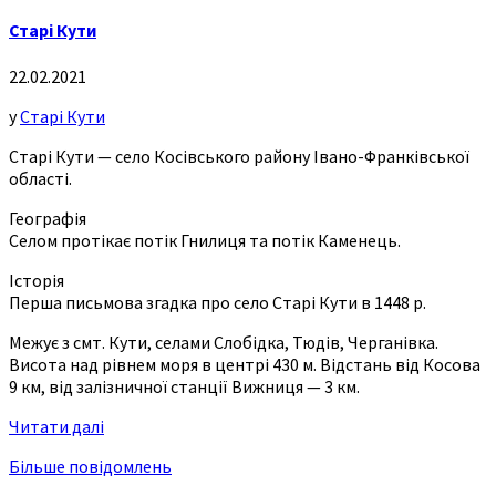
Старі Кути
22.02.2021
у
Старі Кути
Старі Кути — село Косівського району Івано-Франківської
області.
Географія
Селом протікає потік Гнилиця та потік Каменець.
Історія
Перша письмова згадка про село Старі Кути в 1448 р.
Межує з смт. Кути, селами Слобідка, Тюдів, Черганівка.
Висота над рівнем моря в центрі 430 м. Відстань від Косова
9 км, від залізничної станції Вижниця — 3 км.
Читати далі
Більше повідомлень