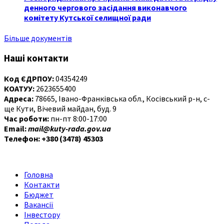
денного чергового засідання виконавчого
комітету Кутської селищної ради
Більше документів
Наші контакти
Код ЄДРПОУ:
04354249
КОАТУУ:
2623655400
Адреса:
78665, Івано-Франківська обл., Косівський р-н, с-
ще Кути, Вічевий майдан, буд. 9
Час роботи:
пн-пт 8:00-17:00
Email:
mail@kuty-rada.gov.ua
Телефон: +380 (3478) 45303
Головна
Контакти
Бюджет
Вакансії
Інвестору