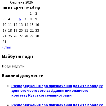
Серпень 2026
Пн
Вт
Ср
Чт
Пт
Сб
Нд
1
2
3
4
5
6
7
8
9
10
11
12
13
14
15
16
17
18
19
20
21
22
23
24
25
26
27
28
29
30
31
« Лип
Майбутні події
Події відсутні
Важливі документи
Розпорядження про призначення дати та порядку
денного чергового засідання виконавчого
комітету Кутської селищної ради
Розпорядження про призначення дати та порядку