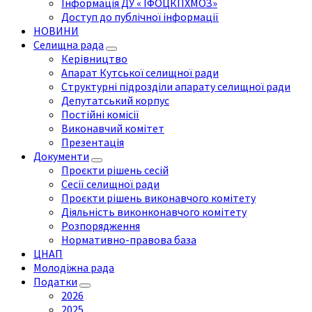
Інформація ДУ « ІФОЦКПХМОЗ»
Доступ до публічної інформації
НОВИНИ
Селищна рада
Керівництво
Апарат Кутської селищної ради
Структурні підрозділи апарату селищної ради
Депутатський корпус
Постійні комісії
Виконавчий комітет
Презентація
Документи
Проєкти рішень сесій
Сесії селищної ради
Проєкти рішень виконавчого комітету
Діяльність виконконавчого комітету
Розпорядження
Нормативно-правова база
ЦНАП
Молодіжна рада
Податки
2026
2025