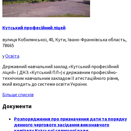
Кутський професійний ліцей
вулиця Кобилянської, 40, Кути, Івано-Франківська область,
78665
у
Освіта
Державний навчальний заклад «Кутський професійний
ліцей» ( ДНЗ «Кутський ПЛ») є державним професійно-
технічним навчальним закладом ІІ атестаційного рівня,
який входить до системи освіти України.
Більше списків
Документи
Розпорядження про призначення дати та порядку
денного чергового засідання виконавчого
комітету Кутської селищної ради