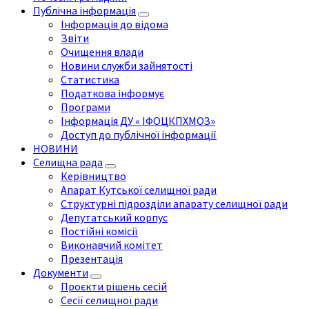
Публічна інформація
Інформація до відома
Звіти
Очищення влади
Новини служби зайнятості
Статистика
Податкова інформує
Програми
Інформація ДУ « ІФОЦКПХМОЗ»
Доступ до публічної інформації
НОВИНИ
Селищна рада
Керівництво
Апарат Кутської селищної ради
Структурні підрозділи апарату селищної ради
Депутатський корпус
Постійні комісії
Виконавчий комітет
Презентація
Документи
Проєкти рішень сесій
Сесії селищної ради