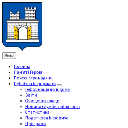
Перейти
Перейдіть
Перейдіть
Перейти
до
на
на
до
змісту
ліву
праву
нижнього
бічну
бічну
колонтитула
панель
панель
Меню
Головна
Пам'яті Героїв
Почесні громадяни
Публічна інформація
Інформація до відома
Звіти
Очищення влади
Новини служби зайнятості
Статистика
Податкова інформує
Програми