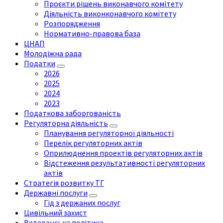
Проєкти рішень виконавчого комітету
Діяльність виконконавчого комітету
Розпорядження
Нормативно-правова база
ЦНАП
Молодіжна рада
Податки
2026
2025
2024
2023
Податкова заборгованість
Регуляторна діяльність
Планування регуляторної діяльності
Перелік регуляторних актів
Оприлюднення проектів регуляторних актів
Відстеження результативності регуляторних
актів
Стратегія розвитку ТГ
Державні послуги
Гід з держаних послуг
Цивільний захист
Ветеранська політика