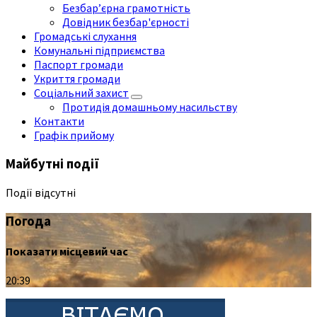
Безбар’єрна грамотність
Довідник безбар'єрності
Громадські слухання
Комунальні підприємства
Паспорт громади
Укриття громади
Соціальний захист
Протидія домашньому насильству
Контакти
Графік прийому
Майбутні події
Події відсутні
Погода
Показати місцевий час
20:39