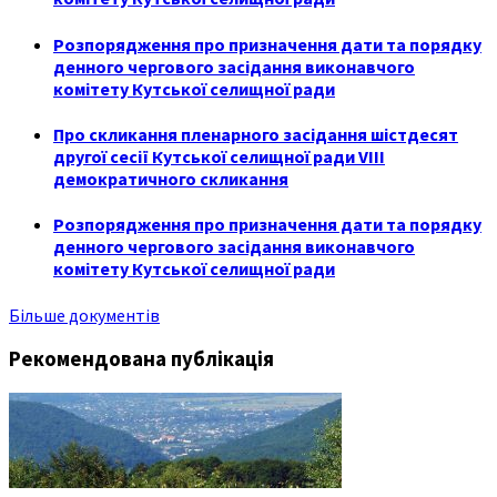
Розпорядження про призначення дати та порядку
денного чергового засідання виконавчого
комітету Кутської селищної ради
Про скликання пленарного засідання шістдесят
другої сесії Кутської селищної ради VIII
демократичного скликання
Розпорядження про призначення дати та порядку
денного чергового засідання виконавчого
комітету Кутської селищної ради
Більше документів
Рекомендована публікація