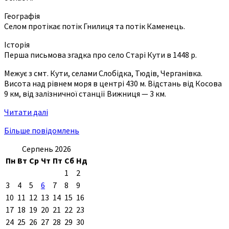
Географія
Селом протікає потік Гнилиця та потік Каменець.
Історія
Перша письмова згадка про село Старі Кути в 1448 р.
Межує з смт. Кути, селами Слобідка, Тюдів, Черганівка.
Висота над рівнем моря в центрі 430 м. Відстань від Косова
9 км, від залізничної станції Вижниця — 3 км.
Читати далі
Більше повідомлень
Серпень 2026
Пн
Вт
Ср
Чт
Пт
Сб
Нд
1
2
3
4
5
6
7
8
9
10
11
12
13
14
15
16
17
18
19
20
21
22
23
24
25
26
27
28
29
30