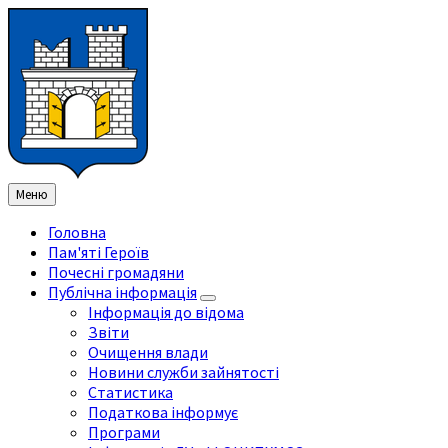
Перейти
Перейдіть
Перейдіть
Перейти
до
на
на
до
змісту
ліву
праву
нижнього
бічну
бічну
колонтитула
панель
панель
Меню
Головна
Пам'яті Героїв
Почесні громадяни
Публічна інформація
Інформація до відома
Звіти
Очищення влади
Новини служби зайнятості
Статистика
Податкова інформує
Програми