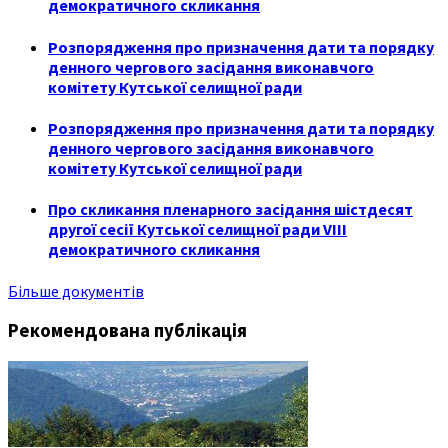
демократичного скликання
Розпорядження про призначення дати та порядку
денного чергового засідання виконавчого
комітету Кутської селищної ради
Розпорядження про призначення дати та порядку
денного чергового засідання виконавчого
комітету Кутської селищної ради
Про скликання пленарного засідання шістдесят
другої сесії Кутської селищної ради VIII
демократичного скликання
Більше документів
Рекомендована публікація