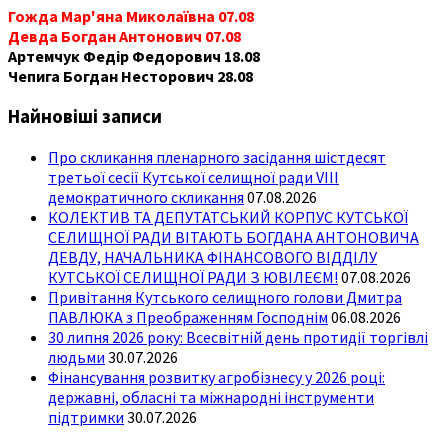
Гожда Мар'яна Миколаївна 07.08
Девда Богдан Антонович 07.08
Артемчук Федір Федорович 18.08
Чепига Богдан Несторович 28.08
Найновіші записи
Про скликання пленарного засідання шістдесят
третьої сесії Кутської селищної ради VIII
демократичного скликання
07.08.2026
КОЛЕКТИВ ТА ДЕПУТАТСЬКИЙ КОРПУС КУТСЬКОЇ
СЕЛИЩНОЇ РАДИ ВІТАЮТЬ БОГДАНА АНТОНОВИЧА
ДЕВДУ, НАЧАЛЬНИКА ФІНАНСОВОГО ВІДДІЛУ
КУТСЬКОЇ СЕЛИЩНОЇ РАДИ З ЮВІЛЕЄМ!
07.08.2026
Привітання Кутського селищного голови Дмитра
ПАВЛЮКА з Преображенням Господнім
06.08.2026
30 липня 2026 року: Всесвітній день протидії торгівлі
людьми
30.07.2026
Фінансування розвитку агробізнесу у 2026 році:
державні, обласні та міжнародні інструменти
підтримки
30.07.2026