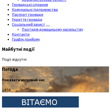
Громадські слухання
Комунальні підприємства
Паспорт громади
Укриття громади
Соціальний захист
Протидія домашньому насильству
Контакти
Графік прийому
Майбутні події
Події відсутні
Погода
Показати місцевий час
14:58