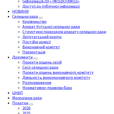
Інформація ДУ « ІФОЦКПХМОЗ»
Доступ до публічної інформації
НОВИНИ
Селищна рада
Керівництво
Апарат Кутської селищної ради
Структурні підрозділи апарату селищної ради
Депутатський корпус
Постійні комісії
Виконавчий комітет
Презентація
Документи
Проєкти рішень сесій
Сесії селищної ради
Проєкти рішень виконавчого комітету
Діяльність виконконавчого комітету
Розпорядження
Нормативно-правова база
ЦНАП
Молодіжна рада
Податки
2026
2025