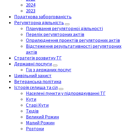
2024
2023
Податкова заборгованість
Регуляторна діяльність
Планування регуляторної діяльності
Перелік регуляторних актів
Оприлюднення проектів регуляторних актів
Відстеження результативності регуляторних
актів
Стратегія розвитку ТГ
Державні послуги
Гід з держаних послуг
Цивільний захист
Ветеранська політика
Історія селища та сіл
Населені пункти у підпорядкуванні ТГ
Кути
Старі Кути
Тюдів
Великий Рожин
Малий Рожин
Розтоки