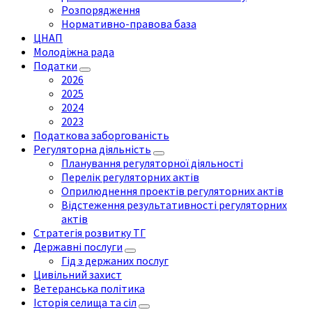
Розпорядження
Нормативно-правова база
ЦНАП
Молодіжна рада
Податки
2026
2025
2024
2023
Податкова заборгованість
Регуляторна діяльність
Планування регуляторної діяльності
Перелік регуляторних актів
Оприлюднення проектів регуляторних актів
Відстеження результативності регуляторних
актів
Стратегія розвитку ТГ
Державні послуги
Гід з держаних послуг
Цивільний захист
Ветеранська політика
Історія селища та сіл