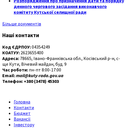
Розпорядження про призначення дати та порядку
денного чергового засідання виконавчого
комітету Кутської селищної ради
Більше документів
Наші контакти
Код ЄДРПОУ:
04354249
КОАТУУ:
2623655400
Адреса:
78665, Івано-Франківська обл., Косівський р-н, с-
ще Кути, Вічевий майдан, буд. 9
Час роботи:
пн-пт 8:00-17:00
Email:
mail@kuty-rada.gov.ua
Телефон: +380 (3478) 45303
Головна
Контакти
Бюджет
Вакансії
Інвестору