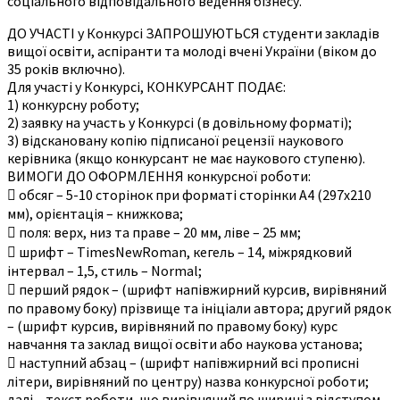
соціального відповідального ведення бізнесу.
ДО УЧАСТІ у Конкурсі ЗАПРОШУЮТЬСЯ студенти закладів
вищої освіти, аспіранти та молоді вчені України (віком до
35 років включно).
Для участі у Конкурсі, КОНКУРСАНТ ПОДАЄ:
1) конкурсну роботу;
2) заявку на участь у Конкурсі (в довільному форматі);
3) відскановану копію підписаної рецензії наукового
керівника (якщо конкурсант не має наукового ступеню).
ВИМОГИ ДО ОФОРМЛЕННЯ конкурсної роботи:
 обсяг – 5-10 сторінок при форматі сторінки А4 (297х210
мм), орієнтація – книжкова;
 поля: верх, низ та праве – 20 мм, ліве – 25 мм;
 шрифт – TimesNewRoman, кегель – 14, міжрядковий
інтервал – 1,5, стиль – Normal;
 перший рядок – (шрифт напівжирний курсив, вирівняний
по правому боку) прізвище та ініціали автора; другий рядок
– (шрифт курсив, вирівняний по правому боку) курс
навчання та заклад вищої освіти або наукова установа;
 наступний абзац – (шрифт напівжирний всі прописні
літери, вирівняний по центру) назва конкурсної роботи;
далі – текст роботи, що вирівняний по ширині з відступом