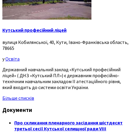
Кутський професійний ліцей
вулиця Кобилянської, 40, Кути, Івано-Франківська область,
78665
у
Освіта
Державний навчальний заклад «Кутський професійний
ліцей» ( ДНЗ «Кутський ПЛ») є державним професійно-
технічним навчальним закладом ІІ атестаційного рівня,
який входить до системи освіти України.
Більше списків
Документи
Про скликання пленарного засідання шістдесят
третьої сесії Кутської селищної ради VIII