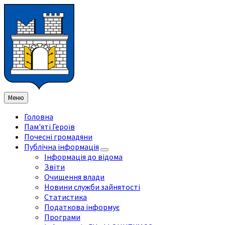
Перейти
Перейдіть
Перейдіть
Перейти
до
на
на
до
змісту
ліву
праву
нижнього
бічну
бічну
колонтитула
панель
панель
Меню
Головна
Пам'яті Героїв
Почесні громадяни
Публічна інформація
Інформація до відома
Звіти
Очищення влади
Новини служби зайнятості
Статистика
Податкова інформує
Програми