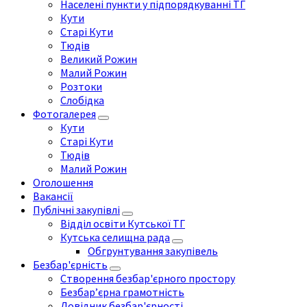
Населені пункти у підпорядкуванні ТГ
Кути
Старі Кути
Тюдів
Великий Рожин
Малий Рожин
Розтоки
Слобідка
Фотогалерея
Кути
Старі Кути
Тюдів
Малий Рожин
Оголошення
Вакансії
Публічні закупівлі
Відділ освіти Кутської ТГ
Кутська селищна рада
Обгрунтування закупівель
Безбар'єрність
Створення безбар'єрного простору
Безбар’єрна грамотність
Довідник безбар'єрності