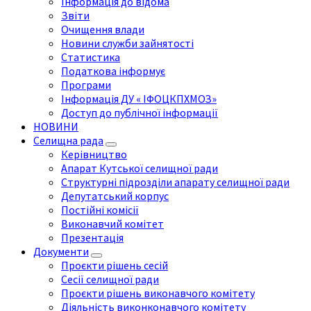
Інформація до відома
Звіти
Очищення влади
Новини служби зайнятості
Статистика
Податкова інформує
Програми
Інформація ДУ « ІФОЦКПХМОЗ»
Доступ до публічної інформації
НОВИНИ
Селищна рада
Керівництво
Апарат Кутської селищної ради
Структурні підрозділи апарату селищної ради
Депутатський корпус
Постійні комісії
Виконавчий комітет
Презентація
Документи
Проєкти рішень сесій
Сесії селищної ради
Проєкти рішень виконавчого комітету
Діяльність виконконавчого комітету