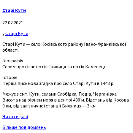
Старі Кути
22.02.2021
у
Старі Кути
Старі Кути — село Косівського району Івано-Франківської
області.
Географія
Селом протікає потік Гнилиця та потік Каменець.
Історія
Перша письмова згадка про село Старі Кути в 1448 р.
Межує з смт. Кути, селами Слобідка, Тюдів, Черганівка.
Висота над рівнем моря в центрі 430 м. Відстань від Косова
9 км, від залізничної станції Вижниця — 3 км.
Читати далі
Більше повідомлень