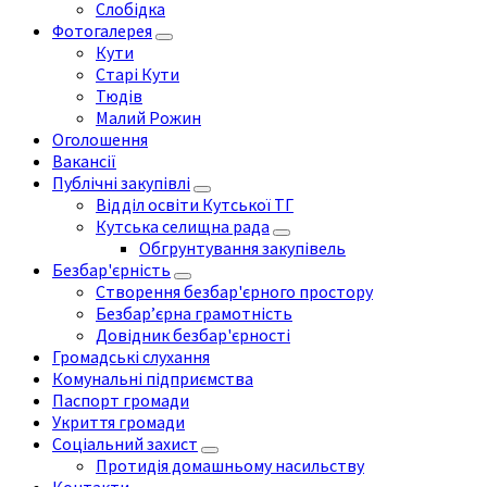
Слобідка
Фотогалерея
Кути
Старі Кути
Тюдів
Малий Рожин
Оголошення
Вакансії
Публічні закупівлі
Відділ освіти Кутської ТГ
Кутська селищна рада
Обгрунтування закупівель
Безбар'єрність
Створення безбар'єрного простору
Безбар’єрна грамотність
Довідник безбар'єрності
Громадські слухання
Комунальні підприємства
Паспорт громади
Укриття громади
Соціальний захист
Протидія домашньому насильству