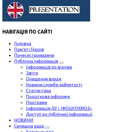
НАВІГАЦІЯ ПО САЙТІ
Головна
Пам'яті Героїв
Почесні громадяни
Публічна інформація
Інформація до відома
Звіти
Очищення влади
Новини служби зайнятості
Статистика
Податкова інформує
Програми
Інформація ДУ « ІФОЦКПХМОЗ»
Доступ до публічної інформації
НОВИНИ
Селищна рада
Керівництво