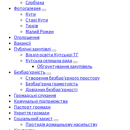
Слобідка
Фотогалерея
Кути
Старі Кути
Тюдів
Малий Рожин
Оголошення
Вакансії
Публічні закупівлі
Відділ освіти Кутської ТГ
Кутська селищна рада
Обгрунтування закупівель
Безбар'єрність
Створення безбар'єрного простору
Безбар’єрна грамотність
Довідник безбар'єрності
Громадські слухання
Комунальні підприємства
Паспорт громади
Укриття громади
Соціальний захист
Протидія домашньому насильству