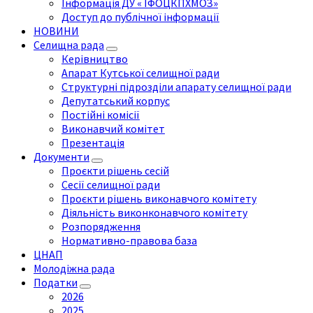
Інформація ДУ « ІФОЦКПХМОЗ»
Доступ до публічної інформації
НОВИНИ
Селищна рада
Керівництво
Апарат Кутської селищної ради
Структурні підрозділи апарату селищної ради
Депутатський корпус
Постійні комісії
Виконавчий комітет
Презентація
Документи
Проєкти рішень сесій
Сесії селищної ради
Проєкти рішень виконавчого комітету
Діяльність виконконавчого комітету
Розпорядження
Нормативно-правова база
ЦНАП
Молодіжна рада
Податки
2026
2025