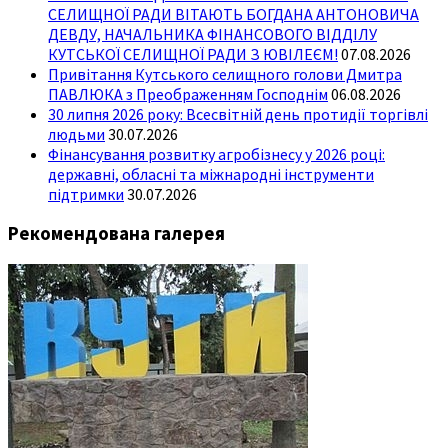
СЕЛИЩНОЇ РАДИ ВІТАЮТЬ БОГДАНА АНТОНОВИЧА
ДЕВДУ, НАЧАЛЬНИКА ФІНАНСОВОГО ВІДДІЛУ
КУТСЬКОЇ СЕЛИЩНОЇ РАДИ З ЮВІЛЕЄМ!
07.08.2026
Привітання Кутського селищного голови Дмитра
ПАВЛЮКА з Преображенням Господнім
06.08.2026
30 липня 2026 року: Всесвітній день протидії торгівлі
людьми
30.07.2026
Фінансування розвитку агробізнесу у 2026 році:
державні, обласні та міжнародні інструменти
підтримки
30.07.2026
Рекомендована галерея