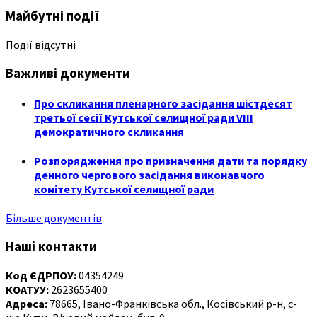
Майбутні події
Події відсутні
Важливі документи
Про скликання пленарного засідання шістдесят
третьої сесії Кутської селищної ради VIII
демократичного скликання
Розпорядження про призначення дати та порядку
денного чергового засідання виконавчого
комітету Кутської селищної ради
Більше документів
Наші контакти
Код ЄДРПОУ:
04354249
КОАТУУ:
2623655400
Адреса:
78665, Івано-Франківська обл., Косівський р-н, с-