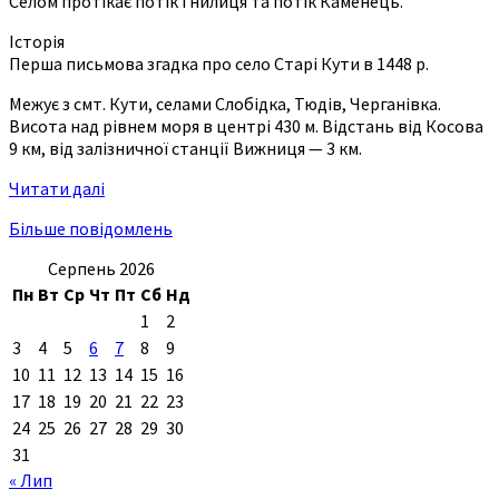
Селом протікає потік Гнилиця та потік Каменець.
Історія
Перша письмова згадка про село Старі Кути в 1448 р.
Межує з смт. Кути, селами Слобідка, Тюдів, Черганівка.
Висота над рівнем моря в центрі 430 м. Відстань від Косова
9 км, від залізничної станції Вижниця — 3 км.
Читати далі
Більше повідомлень
Серпень 2026
Пн
Вт
Ср
Чт
Пт
Сб
Нд
1
2
3
4
5
6
7
8
9
10
11
12
13
14
15
16
17
18
19
20
21
22
23
24
25
26
27
28
29
30
31
« Лип