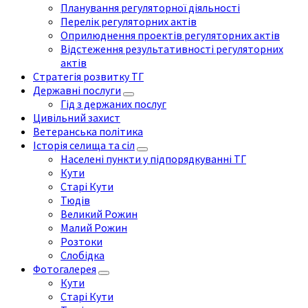
Планування регуляторної діяльності
Перелік регуляторних актів
Оприлюднення проектів регуляторних актів
Відстеження результативності регуляторних
актів
Стратегія розвитку ТГ
Державні послуги
Гід з держаних послуг
Цивільний захист
Ветеранська політика
Історія селища та сіл
Населені пункти у підпорядкуванні ТГ
Кути
Старі Кути
Тюдів
Великий Рожин
Малий Рожин
Розтоки
Слобідка
Фотогалерея
Кути
Старі Кути