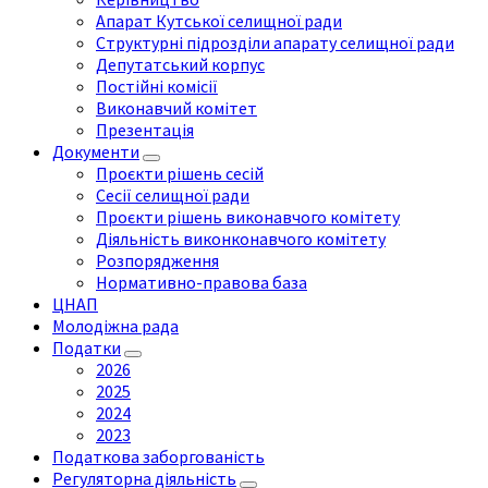
Апарат Кутської селищної ради
Структурні підрозділи апарату селищної ради
Депутатський корпус
Постійні комісії
Виконавчий комітет
Презентація
Документи
Проєкти рішень сесій
Сесії селищної ради
Проєкти рішень виконавчого комітету
Діяльність виконконавчого комітету
Розпорядження
Нормативно-правова база
ЦНАП
Молодіжна рада
Податки
2026
2025
2024
2023
Податкова заборгованість
Регуляторна діяльність