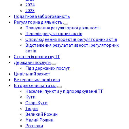
2024
2023
Податкова заборгованість
Регуляторна діяльність
Планування регуляторної діяльності
Перелік регуляторних актів
Оприлюднення проектів регуляторних актів
Відстеження результативності регуляторних
актів
Стратегія розвитку ТГ
Державні послуги
Гід з держаних послуг
Цивільний захист
Ветеранська політика
Історія селища та сіл
Населені пункти у підпорядкуванні ТГ
Кути
Старі Кути
Тюдів
Великий Рожин
Малий Рожин
Розтоки