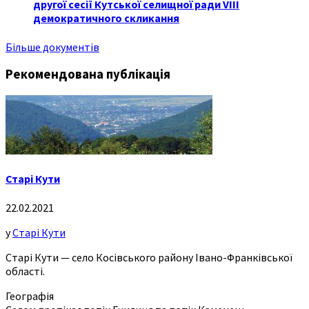
другої сесії Кутської селищної ради VIII
демократичного скликання
Більше документів
Рекомендована публікація
Старі Кути
22.02.2021
у
Старі Кути
Старі Кути — село Косівського району Івано-Франківської
області.
Географія