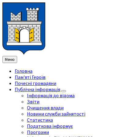
Перейти
Перейдіть
Перейдіть
Перейти
до
на
на
до
змісту
ліву
праву
нижнього
бічну
бічну
колонтитула
панель
панель
Меню
Головна
Пам'яті Героїв
Почесні громадяни
Публічна інформація
Інформація до відома
Звіти
Очищення влади
Новини служби зайнятості
Статистика
Податкова інформує
Програми