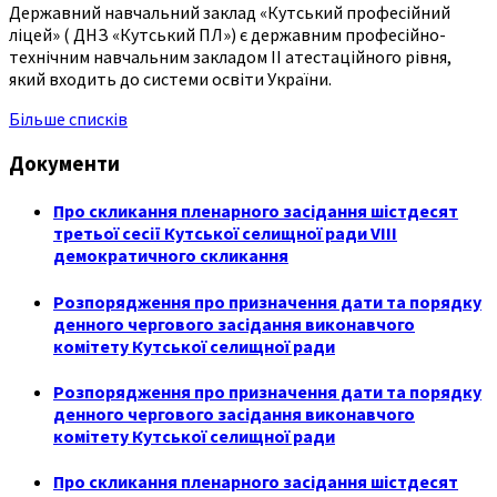
Державний навчальний заклад «Кутський професійний
ліцей» ( ДНЗ «Кутський ПЛ») є державним професійно-
технічним навчальним закладом ІІ атестаційного рівня,
який входить до системи освіти України.
Більше списків
Документи
Про скликання пленарного засідання шістдесят
третьої сесії Кутської селищної ради VIII
демократичного скликання
Розпорядження про призначення дати та порядку
денного чергового засідання виконавчого
комітету Кутської селищної ради
Розпорядження про призначення дати та порядку
денного чергового засідання виконавчого
комітету Кутської селищної ради
Про скликання пленарного засідання шістдесят