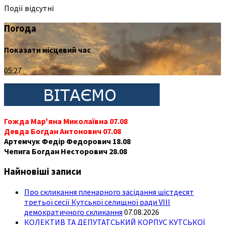
Події відсутні
Погода
Показати місцевий час
05:27
Гожда Мар'яна Миколаївна 07.08
Девда Богдан Антонович 07.08
Артемчук Федір Федорович 18.08
Чепига Богдан Несторович 28.08
Найновіші записи
Про скликання пленарного засідання шістдесят
третьої сесії Кутської селищної ради VIII
демократичного скликання
07.08.2026
КОЛЕКТИВ ТА ДЕПУТАТСЬКИЙ КОРПУС КУТСЬКОЇ