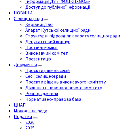
Інформація ДУ « ІФОЦКПХМОЗ»
Доступ до публічної інформації
НОВИНИ
Селищна рада
Керівництво
Апарат Кутської селищної ради
Структурні підрозділи апарату селищної ради
Депутатський корпус
Постійні комісії
Виконавчий комітет
Презентація
Документи
Проєкти рішень сесій
Сесії селищної ради
Проєкти рішень виконавчого комітету
Діяльність виконконавчого комітету
Розпорядження
Нормативно-правова база
ЦНАП
Молодіжна рада
Податки
2026
2025