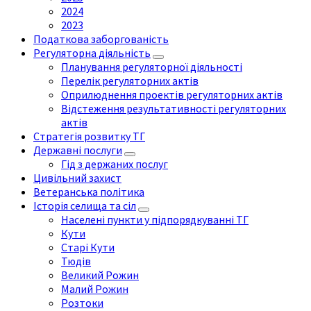
2024
2023
Податкова заборгованість
Регуляторна діяльність
Планування регуляторної діяльності
Перелік регуляторних актів
Оприлюднення проектів регуляторних актів
Відстеження результативності регуляторних
актів
Стратегія розвитку ТГ
Державні послуги
Гід з держаних послуг
Цивільний захист
Ветеранська політика
Історія селища та сіл
Населені пункти у підпорядкуванні ТГ
Кути
Старі Кути
Тюдів
Великий Рожин
Малий Рожин
Розтоки