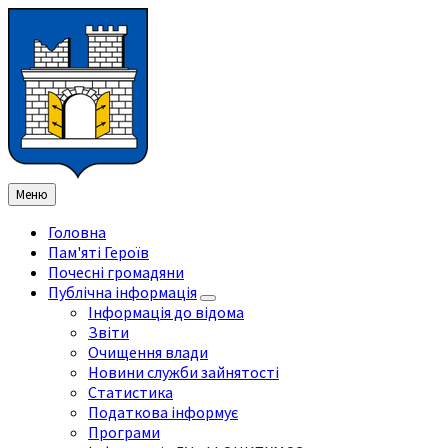
Перейти
Перейдіть
Перейдіть
Перейти
до
на
на
до
змісту
ліву
праву
нижнього
бічну
бічну
колонтитула
панель
панель
Меню
Головна
Пам'яті Героїв
Почесні громадяни
Публічна інформація
Інформація до відома
Звіти
Очищення влади
Новини служби зайнятості
Статистика
Податкова інформує
Програми