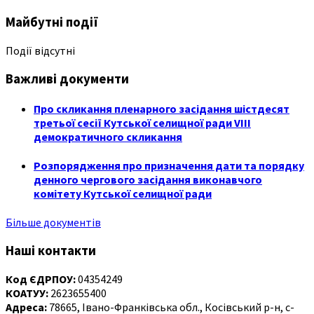
Майбутні події
Події відсутні
Важливі документи
Про скликання пленарного засідання шістдесят
третьої сесії Кутської селищної ради VIII
демократичного скликання
Розпорядження про призначення дати та порядку
денного чергового засідання виконавчого
комітету Кутської селищної ради
Більше документів
Наші контакти
Код ЄДРПОУ:
04354249
КОАТУУ:
2623655400
Адреса:
78665, Івано-Франківська обл., Косівський р-н, с-