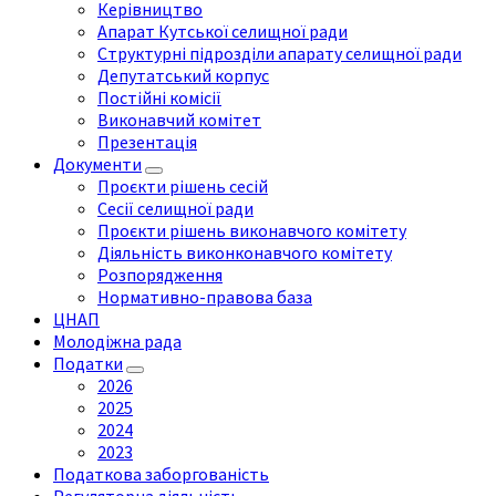
Керівництво
Апарат Кутської селищної ради
Структурні підрозділи апарату селищної ради
Депутатський корпус
Постійні комісії
Виконавчий комітет
Презентація
Документи
Проєкти рішень сесій
Сесії селищної ради
Проєкти рішень виконавчого комітету
Діяльність виконконавчого комітету
Розпорядження
Нормативно-правова база
ЦНАП
Молодіжна рада
Податки
2026
2025
2024
2023
Податкова заборгованість