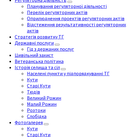
Регуляторна діяльність
Планування регуляторної діяльності
Перелік регуляторних актів
Оприлюднення проектів регуляторних актів
Відстеження результативності регуляторних
актів
Стратегія розвитку ТГ
Державні послуги
Гід з держаних послуг
Цивільний захист
Ветеранська політика
Історія селища та сіл
Населені пункти у підпорядкуванні ТГ
Кути
Старі Кути
Тюдів
Великий Рожин
Малий Рожин
Розтоки
Слобідка
Фотогалерея
Кути
Старі Кути