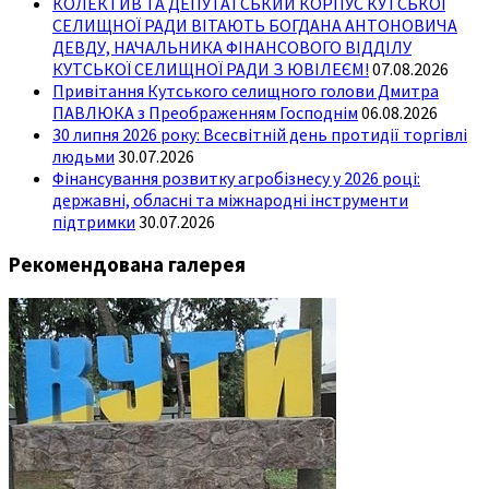
КОЛЕКТИВ ТА ДЕПУТАТСЬКИЙ КОРПУС КУТСЬКОЇ
СЕЛИЩНОЇ РАДИ ВІТАЮТЬ БОГДАНА АНТОНОВИЧА
ДЕВДУ, НАЧАЛЬНИКА ФІНАНСОВОГО ВІДДІЛУ
КУТСЬКОЇ СЕЛИЩНОЇ РАДИ З ЮВІЛЕЄМ!
07.08.2026
Привітання Кутського селищного голови Дмитра
ПАВЛЮКА з Преображенням Господнім
06.08.2026
30 липня 2026 року: Всесвітній день протидії торгівлі
людьми
30.07.2026
Фінансування розвитку агробізнесу у 2026 році:
державні, обласні та міжнародні інструменти
підтримки
30.07.2026
Рекомендована галерея