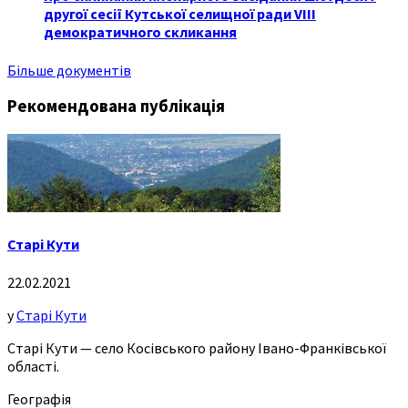
другої сесії Кутської селищної ради VIII
демократичного скликання
Більше документів
Рекомендована публікація
Старі Кути
22.02.2021
у
Старі Кути
Старі Кути — село Косівського району Івано-Франківської
області.
Географія