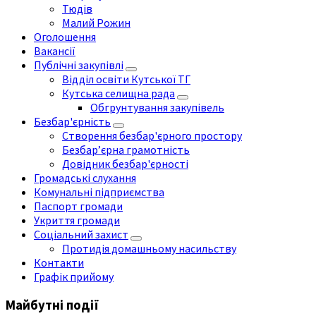
Тюдів
Малий Рожин
Оголошення
Вакансії
Публічні закупівлі
Відділ освіти Кутської ТГ
Кутська селищна рада
Обгрунтування закупівель
Безбар'єрність
Створення безбар'єрного простору
Безбар’єрна грамотність
Довідник безбар'єрності
Громадські слухання
Комунальні підприємства
Паспорт громади
Укриття громади
Соціальний захист
Протидія домашньому насильству
Контакти
Графік прийому
Майбутні події