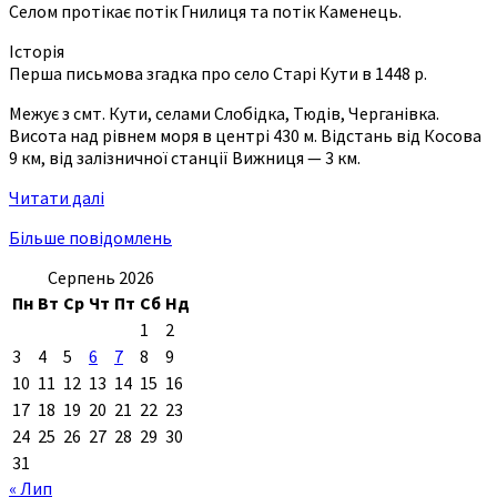
Селом протікає потік Гнилиця та потік Каменець.
Історія
Перша письмова згадка про село Старі Кути в 1448 р.
Межує з смт. Кути, селами Слобідка, Тюдів, Черганівка.
Висота над рівнем моря в центрі 430 м. Відстань від Косова
9 км, від залізничної станції Вижниця — 3 км.
Читати далі
Більше повідомлень
Серпень 2026
Пн
Вт
Ср
Чт
Пт
Сб
Нд
1
2
3
4
5
6
7
8
9
10
11
12
13
14
15
16
17
18
19
20
21
22
23
24
25
26
27
28
29
30
31
« Лип