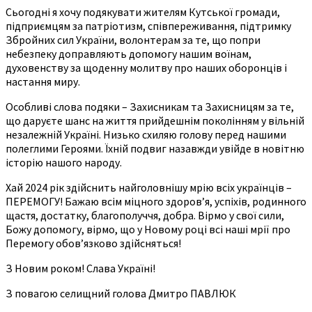
Сьогодні я хочу подякувати жителям Кутської громади,
підприємцям за патріотизм, співпереживання, підтримку
Збройних сил України, волонтерам за те, що попри
небезпеку доправляють допомогу нашим воїнам,
духовенству за щоденну молитву про наших оборонців і
настання миру.
Особливі слова подяки – Захисникам та Захисницям за те,
що даруєте шанс на життя прийдешнім поколінням у вільній
незалежній Україні. Низько схиляю голову перед нашими
полеглими Героями. Їхній подвиг назавжди увійде в новітню
історію нашого народу.
Хай 2024 рік здійснить найголовнішу мрію всіх українців –
ПЕРЕМОГУ! Бажаю всім міцного здоров’я, успіхів, родинного
щастя, достатку, благополуччя, добра. Вірмо у свої сили,
Божу допомогу, вірмо, що у Новому році всі наші мрії про
Перемогу обов’язково здійсняться!
З Новим роком! Слава Україні!
З повагою селищний голова Дмитро ПАВЛЮК