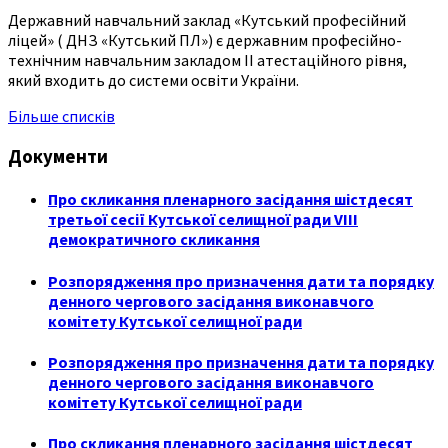
Державний навчальний заклад «Кутський професійний
ліцей» ( ДНЗ «Кутський ПЛ») є державним професійно-
технічним навчальним закладом ІІ атестаційного рівня,
який входить до системи освіти України.
Більше списків
Документи
Про скликання пленарного засідання шістдесят
третьої сесії Кутської селищної ради VIII
демократичного скликання
Розпорядження про призначення дати та порядку
денного чергового засідання виконавчого
комітету Кутської селищної ради
Розпорядження про призначення дати та порядку
денного чергового засідання виконавчого
комітету Кутської селищної ради
Про скликання пленарного засідання шістдесят