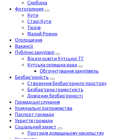
Слобідка
Фотогалерея
Кути
Старі Кути
Тюдів
Малий Рожин
Оголошення
Вакансії
Публічні закупівлі
Відділ освіти Кутської ТГ
Кутська селищна рада
Обгрунтування закупівель
Безбар'єрність
Створення безбар'єрного простору
Безбар’єрна грамотність
Довідник безбар'єрності
Громадські слухання
Комунальні підприємства
Паспорт громади
Укриття громади
Соціальний захист
Протидія домашньому насильству