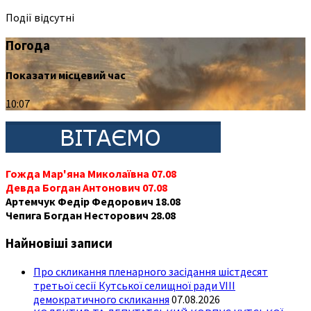
Події відсутні
Погода
Показати місцевий час
10:07
Гожда Мар'яна Миколаївна 07.08
Девда Богдан Антонович 07.08
Артемчук Федір Федорович 18.08
Чепига Богдан Несторович 28.08
Найновіші записи
Про скликання пленарного засідання шістдесят
третьої сесії Кутської селищної ради VIII
демократичного скликання
07.08.2026