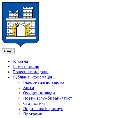
Перейти
Перейдіть
Перейдіть
Перейти
до
на
на
до
змісту
ліву
праву
нижнього
бічну
бічну
колонтитула
панель
панель
Меню
Головна
Пам'яті Героїв
Почесні громадяни
Публічна інформація
Інформація до відома
Звіти
Очищення влади
Новини служби зайнятості
Статистика
Податкова інформує
Програми