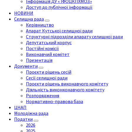
Інформація ДУ « ІФОЦКПХМОЗ»
Доступ до публічної інформації
НОВИНИ
Селищна рада
Керівництво
Апарат Кутської селищної ради
Структурні підрозділи апарату селищної ради
Депутатський корпус
Постійні комісії
Виконавчий комітет
Презентація
Документи
Проєкти рішень сесій
Сесії селищної ради
Проєкти рішень виконавчого комітету
Діяльність виконконавчого комітету
Розпорядження
Нормативно-правова база
ЦНАП
Молодіжна рада
Податки
2026
2025