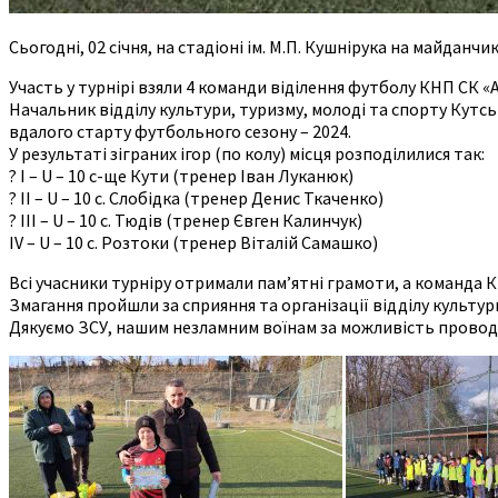
Сьогодні, 02 січня, на стадіоні ім. М.П. Кушнірука на майдан
Участь у турнірі взяли 4 команди віділення футболу КНП СК «А
Начальник відділу культури, туризму, молоді та спорту Кут
вдалого старту футбольного сезону – 2024.
У результаті зіграних ігор (по колу) місця розподілилися так:
? І – U – 10 с-ще Кути (тренер Іван Луканюк)
? ІІ – U – 10 с. Слобідка (тренер Денис Ткаченко)
? ІІІ – U – 10 с. Тюдів (тренер Євген Калинчук)
ІV – U – 10 с. Розтоки (тренер Віталій Самашко)
Всі учасники турніру отримали пам’ятні грамоти, а команда
Змагання пройшли за сприяння та організації відділу культури
Дякуємо ЗСУ, нашим незламним воїнам за можливість проводи