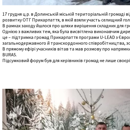
17 грудня ц.р. в Долинській міській територіальній громад
розвитку ОТГ Прикарпаття, в якій взяли участь селищний г
В рамках заходу йшлося про шляхи вирішення складних для г
Однією з важливих тем, яка була висвітлена виконавчим ди
це – підтримка громад Прикарпаття програми U-LEAD з Євро
загальнодержавного й транскордонного співробітництва, зо
В прямому ефірі учасників вітав та мав розмову про напрямк
BURAS.
Підсумковий форум був для керівників громад не лише своєр