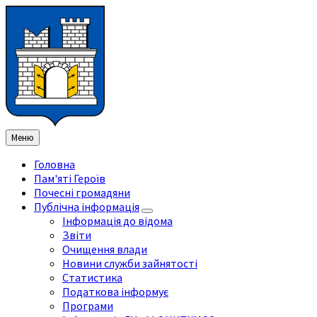
Перейти
Перейдіть
Перейдіть
Перейти
до
на
на
до
змісту
ліву
праву
нижнього
бічну
бічну
колонтитула
панель
панель
Меню
Головна
Пам'яті Героїв
Почесні громадяни
Публічна інформація
Інформація до відома
Звіти
Очищення влади
Новини служби зайнятості
Статистика
Податкова інформує
Програми