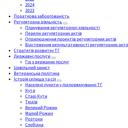
2024
2023
Податкова заборгованість
Регуляторна діяльність
Планування регуляторної діяльності
Перелік регуляторних актів
Оприлюднення проектів регуляторних актів
Відстеження результативності регуляторних акті
Стратегія розвитку ТГ
Державні послуги
Гід з держаних послуг
Цивільний захист
Ветеранська політика
Історія селища та сіл
Населені пункти у підпорядкуванні ТГ
Кути
Старі Кути
Тюдів
Великий Рожин
Малий Рожин
Розтоки
Слобідка