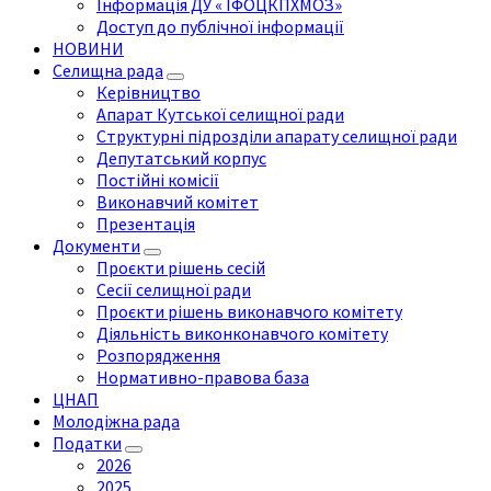
Інформація ДУ « ІФОЦКПХМОЗ»
Доступ до публічної інформації
НОВИНИ
Селищна рада
Керівництво
Апарат Кутської селищної ради
Структурні підрозділи апарату селищної ради
Депутатський корпус
Постійні комісії
Виконавчий комітет
Презентація
Документи
Проєкти рішень сесій
Сесії селищної ради
Проєкти рішень виконавчого комітету
Діяльність виконконавчого комітету
Розпорядження
Нормативно-правова база
ЦНАП
Молодіжна рада
Податки
2026
2025