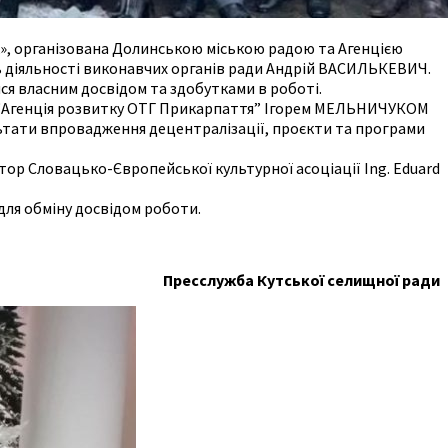
ок», організована Долинською міською радою та Агенцією
ь діяльності виконавчих органів ради Андрій ВАСИЛЬКЕВИЧ.
ся власним досвідом та здобутками в роботі.
ня “Агенція розвитку ОТГ Прикарпаття” Ігорем МЕЛЬНИЧУКОМ
льтати впровадження децентралізації, проєкти та програми
тор Словацько-Європейської культурної асоціації Ing. Eduard
для обміну досвідом роботи.
Пресслужба Кутської селищної ради