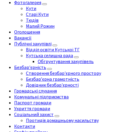
Фотогалерея
Кути
Старі Кути
Тюдів
Малий Рожин
Оголошення
Вакансії
Публічні закупівлі
Відділ освіти Кутської ТГ
Кутська селищна рада
Обгрунтування закупівель
Безбар'єрність
Створення безбар'єрного простору
Безбар’єрна грамотність
Довідник безбар'єрності
Громадські слухання
Комунальні підприємства
Паспорт громади
Укриття громади
Соціальний захист
Протидія домашньому насильству
Контакти