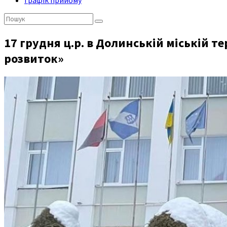
Графік прийому
Пошук:
17 грудня ц.р. в Долинській міській 
розвиток»