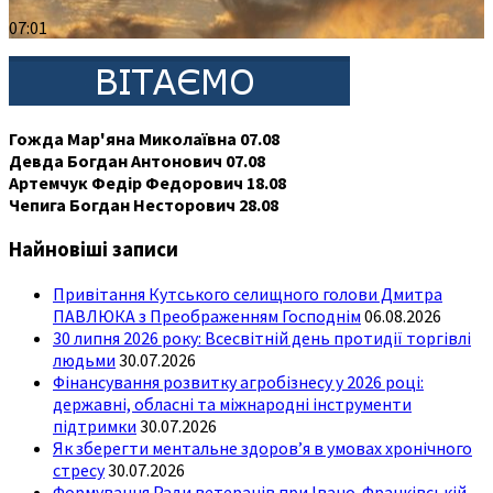
07:01
Гожда Мар'яна Миколаївна 07.08
Девда Богдан Антонович 07.08
Артемчук Федір Федорович 18.08
Чепига Богдан Несторович 28.08
Найновіші записи
Привітання Кутського селищного голови Дмитра
ПАВЛЮКА з Преображенням Господнім
06.08.2026
30 липня 2026 року: Всесвітній день протидії торгівлі
людьми
30.07.2026
Фінансування розвитку агробізнесу у 2026 році:
державні, обласні та міжнародні інструменти
підтримки
30.07.2026
Як зберегти ментальне здоров’я в умовах хронічного
стресу
30.07.2026
Формування Ради ветеранів при Івано-Франківській