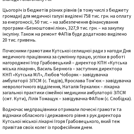
Цьогоріч із бюджетів різних рівнів (в тому числі з бюджету
громади) для медичної галузі виділені 758 тис. грн. на оплату
за енергоносії, 50 тис. – на забезпечення фінансування
програми «Безкоштовні ліки», 327,9 тис. грн. – на закупку
інсуліну. Також на ремонт ФАПів буде додатково виділено
20 тис. гривень.
Почесними грамотами Кутської селищної ради з нагоди Дня
медичного працівника за сумлінну працю, успіхи в роботі
нагороджені Ігор Грабовецький – директор КПН «Кутська
міська лікарня», Василь Бернюга – заступник директора
КНП «Кутська МЛ», Любов Чоборяк – завідувачка
амбулаторії ЗПСМ (с. Тюдів), Ярослава Том’юк – завідувачка
неврологічного відділення, Наталія Геркалюк – лікарка
загальної практики сімейної медицини амбулаторії ЗПСМ
(смт. Кути), Лілія Томащук – завідувачка ФАПом (с. Слобідка).
Водночас медпрацівники отримали почесні грамоти та
відзнаки обласного і державного рівня з рук директора
Кутської міської лікарні Ігоря Грабовецького, який теж
привітав своїх колег із професійним днем.