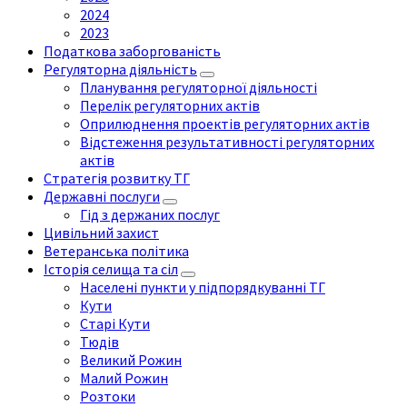
2024
2023
Податкова заборгованість
Регуляторна діяльність
Планування регуляторної діяльності
Перелік регуляторних актів
Оприлюднення проектів регуляторних актів
Відстеження результативності регуляторних
актів
Стратегія розвитку ТГ
Державні послуги
Гід з держаних послуг
Цивільний захист
Ветеранська політика
Історія селища та сіл
Населені пункти у підпорядкуванні ТГ
Кути
Старі Кути
Тюдів
Великий Рожин
Малий Рожин
Розтоки