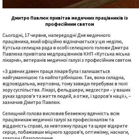
Дмитро Павлюк привітав медичних працівників із
професійним святом
Сьогодні, 17 червня, напередодні Дня медичного
працівника, який офіційно відзначається у цю неділю,
Кутська селищна рада в особі селищного голови Дмитра
Павлюка привітала медпрацівників КНП «Кутська міська
лікарня», ветеранів медичної галузі з професійним святом.
«З давних давен праця лікаря була і залишається
найгуманнішою та найпотрібнішою. Так, вона складна,
відповідальна, жертовна, тому завжди перебуває в полі
зору суспільства. Лікарі, фельдшери, медсестри – у ваших
руках здоров’я та життя людей, а отже, і здоров’я нації», –
зазначив Дмитро Павлюк.
Селищний голова висловив безмежну вдячність всім
працівникам медичної галузі за професіоналізм та
відданість справі, за невтомну працю та щире відкрите
серце, побажавши міцного здоров’я, оптимізму, наснаги,
злагоди і благополуччя.