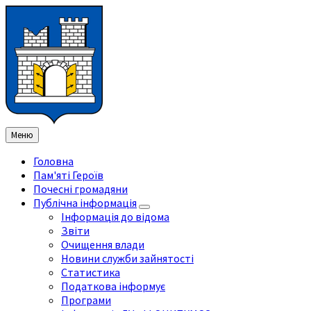
Перейти
Перейдіть
Перейдіть
Перейти
до
на
на
до
змісту
ліву
праву
нижнього
бічну
бічну
колонтитула
панель
панель
Меню
Головна
Пам'яті Героїв
Почесні громадяни
Публічна інформація
Інформація до відома
Звіти
Очищення влади
Новини служби зайнятості
Статистика
Податкова інформує
Програми