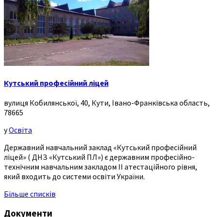
Кутський професійний ліцей
вулиця Кобилянської, 40, Кути, Івано-Франківська область,
78665
у
Освіта
Державний навчальний заклад «Кутський професійний
ліцей» ( ДНЗ «Кутський ПЛ») є державним професійно-
технічним навчальним закладом ІІ атестаційного рівня,
який входить до системи освіти України.
Більше списків
Документи