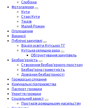
Слобідка
Фотогалерея
Кути
Старі Кути
Тюдів
Малий Рожин
Оголошення
Вакансії
Публічні закупівлі
Відділ освіти Кутської ТГ
Кутська селищна рада
Обгрунтування закупівель
Безбар'єрність
Створення безбар'єрного простору
Безбар’єрна грамотність
Довідник безбар'єрності
Громадські слухання
Комунальні підприємства
Паспорт громади
Укриття громади
Соціальний захист
Протидія домашньому насильству