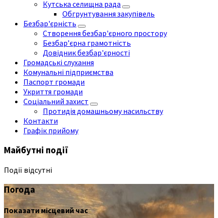
Кутська селищна рада
Обгрунтування закупівель
Безбар'єрність
Створення безбар'єрного простору
Безбар’єрна грамотність
Довідник безбар'єрності
Громадські слухання
Комунальні підприємства
Паспорт громади
Укриття громади
Соціальний захист
Протидія домашньому насильству
Контакти
Графік прийому
Майбутні події
Події відсутні
Погода
Показати місцевий час