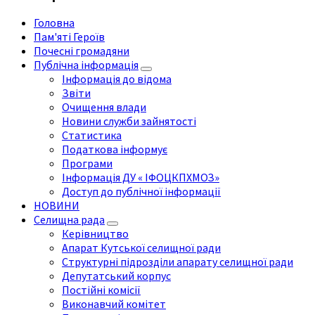
Головна
Пам'яті Героїв
Почесні громадяни
Публічна інформація
Інформація до відома
Звіти
Очищення влади
Новини служби зайнятості
Статистика
Податкова інформує
Програми
Інформація ДУ « ІФОЦКПХМОЗ»
Доступ до публічної інформації
НОВИНИ
Селищна рада
Керівництво
Апарат Кутської селищної ради
Структурні підрозділи апарату селищної ради
Депутатський корпус
Постійні комісії
Виконавчий комітет