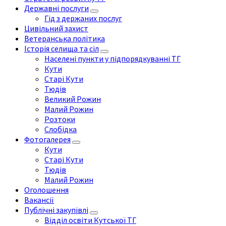
Державні послуги
Гід з держаних послуг
Цивільний захист
Ветеранська політика
Історія селища та сіл
Населені пункти у підпорядкуванні ТГ
Кути
Старі Кути
Тюдів
Великий Рожин
Малий Рожин
Розтоки
Слобідка
Фотогалерея
Кути
Старі Кути
Тюдів
Малий Рожин
Оголошення
Вакансії
Публічні закупівлі
Відділ освіти Кутської ТГ