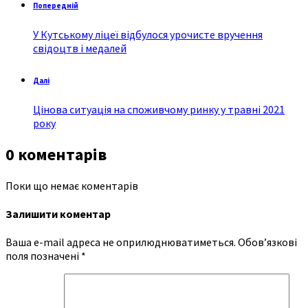
Попередній
У Кутському ліцеї відбулося урочисте вручення
свідоцтв і медалей
Далі
Цінова ситуація на споживчому ринку у травні 2021
року
0 коментарів
Поки що немає коментарів
Залишити коментар
Ваша e-mail адреса не оприлюднюватиметься.
Обов’язкові
поля позначені
*