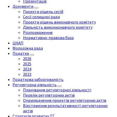
Презентація
Документи
Проєкти рішень сесій
Сесії селищної ради
Проєкти рішень виконавчого комітету
Діяльність виконконавчого комітету
Розпорядження
Нормативно-правова база
ЦНАП
Молодіжна рада
Податки
2026
2025
2024
2023
Податкова заборгованість
Регуляторна діяльність
Планування регуляторної діяльності
Перелік регуляторних актів
Оприлюднення проектів регуляторних актів
Відстеження результативності регуляторних
актів
Стратегія розвитку ТГ