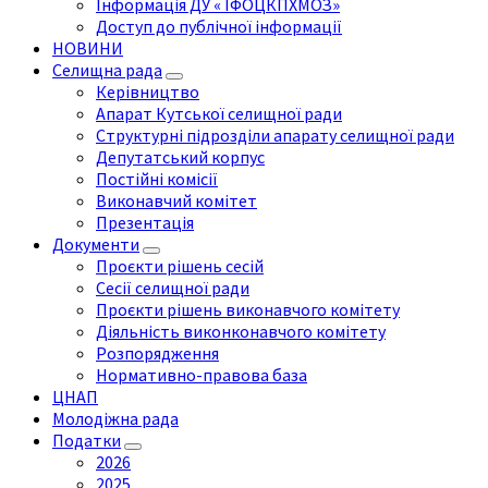
Інформація ДУ « ІФОЦКПХМОЗ»
Доступ до публічної інформації
НОВИНИ
Селищна рада
Керівництво
Апарат Кутської селищної ради
Структурні підрозділи апарату селищної ради
Депутатський корпус
Постійні комісії
Виконавчий комітет
Презентація
Документи
Проєкти рішень сесій
Сесії селищної ради
Проєкти рішень виконавчого комітету
Діяльність виконконавчого комітету
Розпорядження
Нормативно-правова база
ЦНАП
Молодіжна рада
Податки
2026
2025