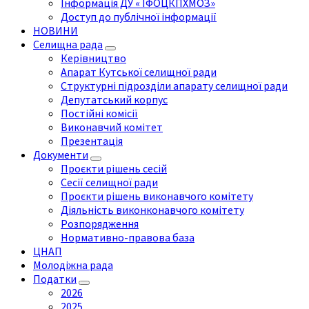
Інформація ДУ « ІФОЦКПХМОЗ»
Доступ до публічної інформації
НОВИНИ
Селищна рада
Керівництво
Апарат Кутської селищної ради
Структурні підрозділи апарату селищної ради
Депутатський корпус
Постійні комісії
Виконавчий комітет
Презентація
Документи
Проєкти рішень сесій
Сесії селищної ради
Проєкти рішень виконавчого комітету
Діяльність виконконавчого комітету
Розпорядження
Нормативно-правова база
ЦНАП
Молодіжна рада
Податки
2026
2025