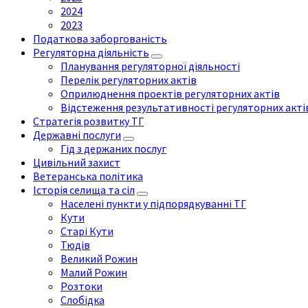
2024
2023
Податкова заборгованість
Регуляторна діяльність
Планування регуляторної діяльності
Перелік регуляторних актів
Оприлюднення проектів регуляторних актів
Відстеження результативності регуляторних акті
Стратегія розвитку ТГ
Державні послуги
Гід з держаних послуг
Цивільний захист
Ветеранська політика
Історія селища та сіл
Населені пункти у підпорядкуванні ТГ
Кути
Старі Кути
Тюдів
Великий Рожин
Малий Рожин
Розтоки
Слобідка