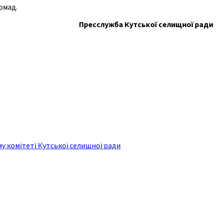
омад.
Пресслужба Кутської селищної ради
у комітеті Кутської селищної ради