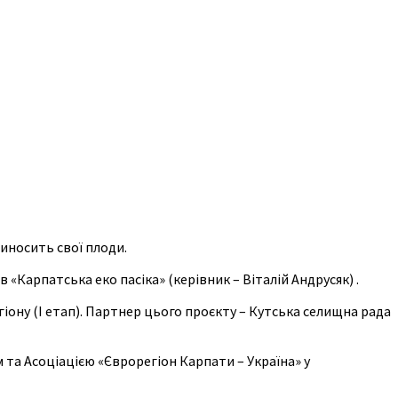
иносить свої плоди.
«Карпатська еко пасіка» (керівник – Віталій Андрусяк) .
ону (I етап). Партнер цього проєкту – Кутська селищна рада
та Асоціацією «Єврорегіон Карпати – Україна» у