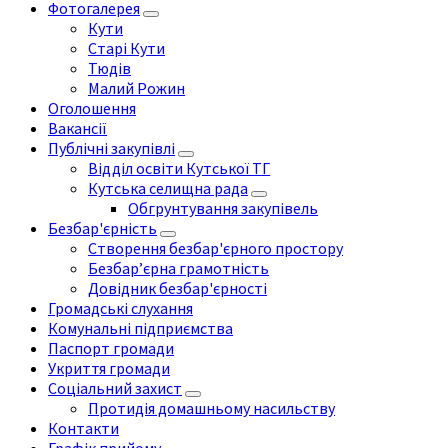
Фотогалерея
Кути
Старі Кути
Тюдів
Малий Рожин
Оголошення
Вакансії
Публічні закупівлі
Відділ освіти Кутської ТГ
Кутська селищна рада
Обгрунтування закупівель
Безбар'єрність
Створення безбар'єрного простору
Безбар’єрна грамотність
Довідник безбар'єрності
Громадські слухання
Комунальні підприємства
Паспорт громади
Укриття громади
Соціальний захист
Протидія домашньому насильству
Контакти