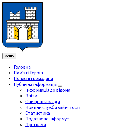
Перейти
Перейдіть
Перейдіть
Перейти
до
на
на
до
змісту
ліву
праву
нижнього
бічну
бічну
колонтитула
панель
панель
Меню
Головна
Пам'яті Героїв
Почесні громадяни
Публічна інформація
Інформація до відома
Звіти
Очищення влади
Новини служби зайнятості
Статистика
Податкова інформує
Програми