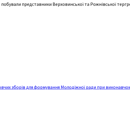
ої, побували представники Верховинської та Рожнівської тергр
вчих зборів для формування Молодіжної ради при виконавчом