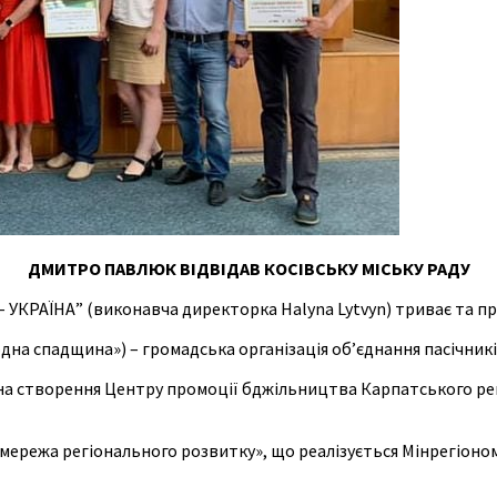
ДМИТРО ПАВЛЮК ВІДВІДАВ КОСІВСЬКУ МІСЬКУ РАДУ
УКРАЇНА” (виконавча директорка Halyna Lytvyn) триває та пр
а спадщина») – громадська організація об’єднання пасічників 
на створення Центру промоції бджільництва Карпатського регі
мережа регіонального розвитку», що реалізується Мінрегіоном 