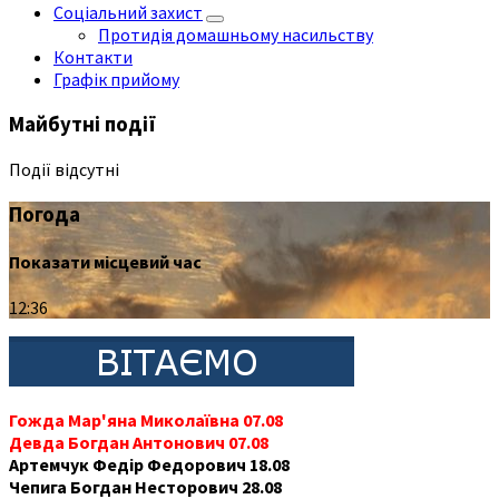
Соціальний захист
Протидія домашньому насильству
Контакти
Графік прийому
Майбутні події
Події відсутні
Погода
Показати місцевий час
12:36
Гожда Мар'яна Миколаївна 07.08
Девда Богдан Антонович 07.08
Артемчук Федір Федорович 18.08
Чепига Богдан Несторович 28.08