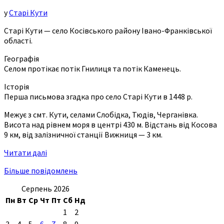
у
Старі Кути
Старі Кути — село Косівського району Івано-Франківської
області.
Географія
Селом протікає потік Гнилиця та потік Каменець.
Історія
Перша письмова згадка про село Старі Кути в 1448 р.
Межує з смт. Кути, селами Слобідка, Тюдів, Черганівка.
Висота над рівнем моря в центрі 430 м. Відстань від Косова
9 км, від залізничної станції Вижниця — 3 км.
Читати далі
Більше повідомлень
Серпень 2026
Пн
Вт
Ср
Чт
Пт
Сб
Нд
1
2
3
4
5
6
7
8
9