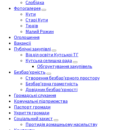
Слобідка
Фотогалерея
Кути
Старі Кути
Тюдів
Малий Рожин
Оголошення
Вакансії
Публічні закупівлі
Відділ освіти Кутської ТГ
Кутська селищна рада
Обгрунтування закупівель
Безбар'єрність
Створення безбар'єрного простору
Безбар’єрна грамотність
Довідник безбар'єрності
Громадські слухання
Комунальні підприємства
Паспорт громади
Укриття громади
Соціальний захист
Протидія домашньому насильству