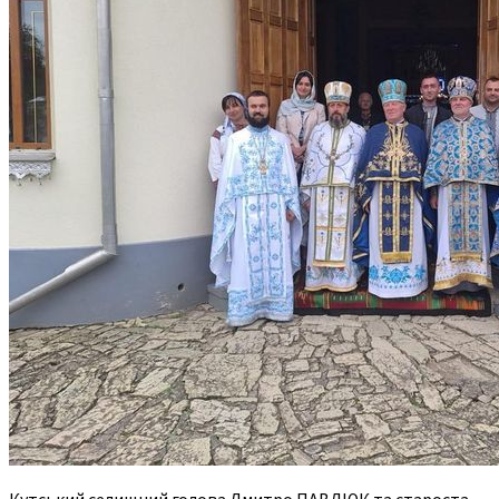
Кутський селищний голова Дмитро ПАВЛЮК та староста