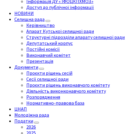
Інформація ДУ « ІФОЦКПХМОЗ»
Доступ до публічної інформації
НОВИНИ
Селищна рада
Керівництво
Апарат Кутської селищної ради
Структурні підрозділи апарату селищної ради
Депутатський корпус
Постійні комісії
Виконавчий комітет
Презентація
Документи
Проєкти рішень сесій
Сесії селищної ради
Проєкти рішень виконавчого комітету
Діяльність виконконавчого комітету
Розпорядження
Нормативно-правова база
ЦНАП
Молодіжна рада
Податки
2026
2025