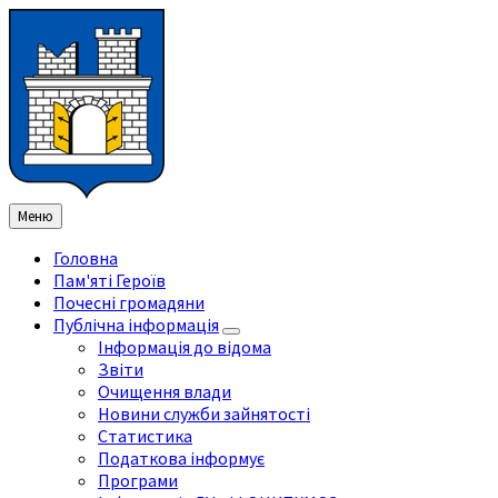
Перейти
Перейдіть
Перейдіть
Перейти
до
на
на
до
змісту
ліву
праву
нижнього
бічну
бічну
колонтитула
панель
панель
Меню
Головна
Пам'яті Героїв
Почесні громадяни
Публічна інформація
Інформація до відома
Звіти
Очищення влади
Новини служби зайнятості
Статистика
Податкова інформує
Програми