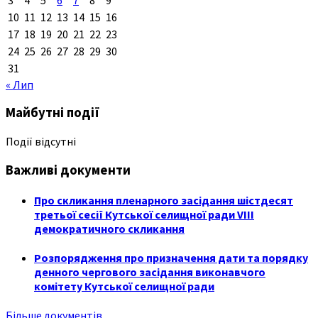
10
11
12
13
14
15
16
17
18
19
20
21
22
23
24
25
26
27
28
29
30
31
« Лип
Майбутні події
Події відсутні
Важливі документи
Про скликання пленарного засідання шістдесят
третьої сесії Кутської селищної ради VIII
демократичного скликання
Розпорядження про призначення дати та порядку
денного чергового засідання виконавчого
комітету Кутської селищної ради
Більше документів