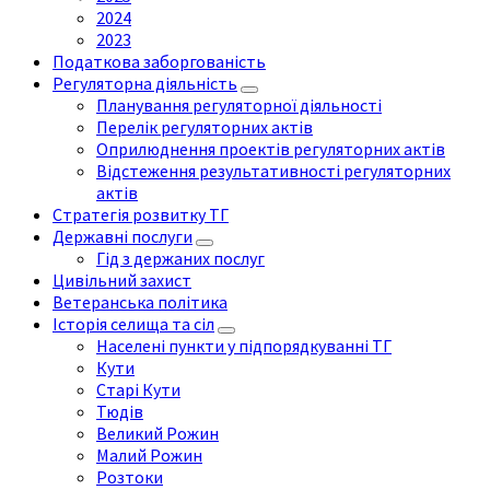
2024
2023
Податкова заборгованість
Регуляторна діяльність
Планування регуляторної діяльності
Перелік регуляторних актів
Оприлюднення проектів регуляторних актів
Відстеження результативності регуляторних
актів
Стратегія розвитку ТГ
Державні послуги
Гід з держаних послуг
Цивільний захист
Ветеранська політика
Історія селища та сіл
Населені пункти у підпорядкуванні ТГ
Кути
Старі Кути
Тюдів
Великий Рожин
Малий Рожин
Розтоки