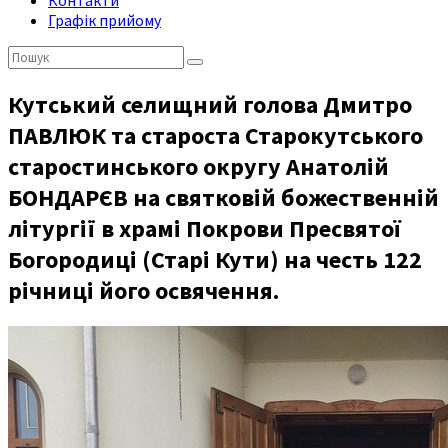
Контакти
Графік прийому
Пошук:
Кутський селищний голова Дмитро
ПАВЛЮК та староста Старокутського
старостинського округу Анатолій
БОНДАРЄВ на святковій божественній
літургії в храмі Покрови Пресвятої
Богородиці (Старі Кути) на честь 122
річниці його освячення.