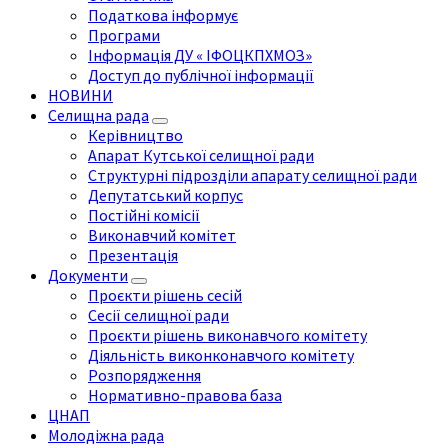
Податкова інформує
Програми
Інформація ДУ « ІФОЦКПХМОЗ»
Доступ до публічної інформації
НОВИНИ
Селищна рада
Керівництво
Апарат Кутської селищної ради
Структурні підрозділи апарату селищної ради
Депутатський корпус
Постійні комісії
Виконавчий комітет
Презентація
Документи
Проєкти рішень сесій
Сесії селищної ради
Проєкти рішень виконавчого комітету
Діяльність виконконавчого комітету
Розпорядження
Нормативно-правова база
ЦНАП
Молодіжна рада