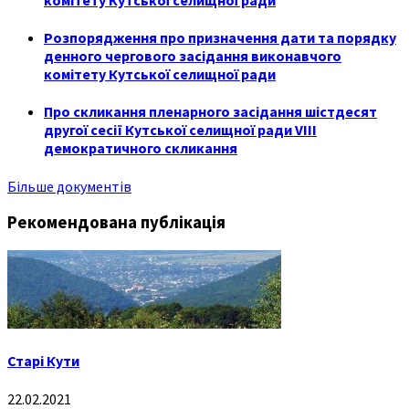
Розпорядження про призначення дати та порядку
денного чергового засідання виконавчого
комітету Кутської селищної ради
Про скликання пленарного засідання шістдесят
другої сесії Кутської селищної ради VIII
демократичного скликання
Більше документів
Рекомендована публікація
Старі Кути
22.02.2021