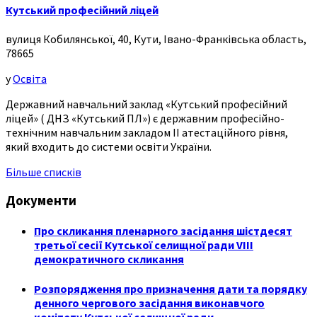
Кутський професійний ліцей
вулиця Кобилянської, 40, Кути, Івано-Франківська область,
78665
у
Освіта
Державний навчальний заклад «Кутський професійний
ліцей» ( ДНЗ «Кутський ПЛ») є державним професійно-
технічним навчальним закладом ІІ атестаційного рівня,
який входить до системи освіти України.
Більше списків
Документи
Про скликання пленарного засідання шістдесят
третьої сесії Кутської селищної ради VIII
демократичного скликання
Розпорядження про призначення дати та порядку
денного чергового засідання виконавчого
комітету Кутської селищної ради