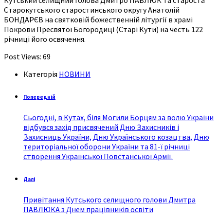
Старокутського старостинського округу Анатолій
БОНДАРЄВ на святковій божественній літургії в храмі
Покрови Пресвятої Богородиці (Старі Кути) на честь 122
річниці його освячення.
Post Views:
69
Категорія
НОВИНИ
Попередній
Сьогодні, в Кутах, біля Могили Борцям за волю України
відбувся захід присвячений Дню Захисників і
Захисниць України, Дню Українського козацтва, Дню
територіальної оборони України та 81-ї річниці
створення Української Повстанської Армії.
Далі
Привітання Кутського селищного голови Дмитра
ПАВЛЮКА з Днем працівників освіти