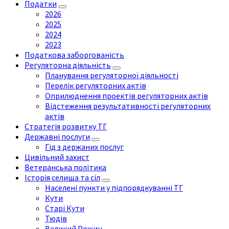
Податки
2026
2025
2024
2023
Податкова заборгованість
Регуляторна діяльність
Планування регуляторної діяльності
Перелік регуляторних актів
Оприлюднення проектів регуляторних актів
Відстеження результативності регуляторних
актів
Стратегія розвитку ТГ
Державні послуги
Гід з держаних послуг
Цивільний захист
Ветеранська політика
Історія селища та сіл
Населені пункти у підпорядкуванні ТГ
Кути
Старі Кути
Тюдів
Великий Рожин