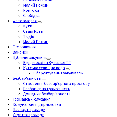
Малий Рожин
Розтоки
Слобідка
Фотогалерея
Кути
Старі Кути
Тюдів
Малий Рожин
Оголошення
Вакансії
Публічні закупівлі
Відділ освіти Кутської ТГ
Кутська селищна рада
Обгрунтування закупівель
Безбар'єрність
Створення безбар'єрного простору
Безбар’єрна грамотність
Довідник безбар'єрності
Громадські слухання
Комунальні підприємства
Паспорт громади
Укриття громади