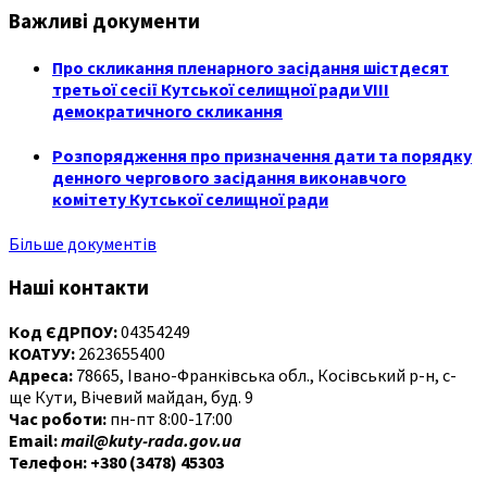
Важливі документи
Про скликання пленарного засідання шістдесят
третьої сесії Кутської селищної ради VIII
демократичного скликання
Розпорядження про призначення дати та порядку
денного чергового засідання виконавчого
комітету Кутської селищної ради
Більше документів
Наші контакти
Код ЄДРПОУ:
04354249
КОАТУУ:
2623655400
Адреса:
78665, Івано-Франківська обл., Косівський р-н, с-
ще Кути, Вічевий майдан, буд. 9
Час роботи:
пн-пт 8:00-17:00
Email:
mail@kuty-rada.gov.ua
Телефон: +380 (3478) 45303