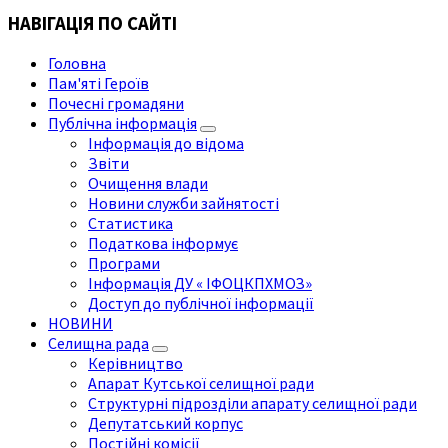
НАВІГАЦІЯ ПО САЙТІ
Головна
Пам'яті Героїв
Почесні громадяни
Публічна інформація
Інформація до відома
Звіти
Очищення влади
Новини служби зайнятості
Статистика
Податкова інформує
Програми
Інформація ДУ « ІФОЦКПХМОЗ»
Доступ до публічної інформації
НОВИНИ
Селищна рада
Керівництво
Апарат Кутської селищної ради
Структурні підрозділи апарату селищної ради
Депутатський корпус
Постійні комісії