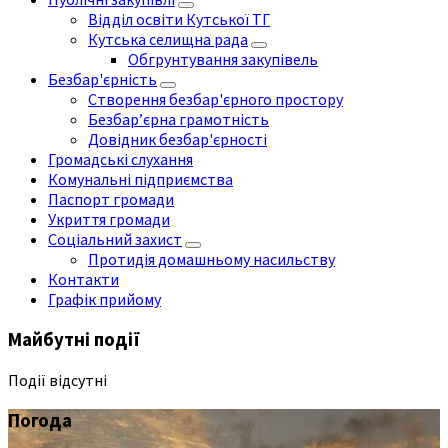
Відділ освіти Кутської ТГ
Кутська селищна рада
Обгрунтування закупівель
Безбар'єрність
Створення безбар'єрного простору
Безбар’єрна грамотність
Довідник безбар'єрності
Громадські слухання
Комунальні підприємства
Паспорт громади
Укриття громади
Соціальний захист
Протидія домашньому насильству
Контакти
Графік прийому
Майбутні події
Події відсутні
Погода