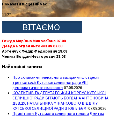
Показати місцевий час
11:27
Гожда Мар'яна Миколаївна 07.08
Девда Богдан Антонович 07.08
Артемчук Федір Федорович 18.08
Чепига Богдан Несторович 28.08
Найновіші записи
Про скликання пленарного засідання шістдесят
третьої сесії Кутської селищної ради VIII
демократичного скликання
07.08.2026
КОЛЕКТИВ ТА ДЕПУТАТСЬКИЙ КОРПУС КУТСЬКОЇ
СЕЛИЩНОЇ РАДИ ВІТАЮТЬ БОГДАНА АНТОНОВИЧА
ДЕВДУ, НАЧАЛЬНИКА ФІНАНСОВОГО ВІДДІЛУ
КУТСЬКОЇ СЕЛИЩНОЇ РАДИ З ЮВІЛЕЄМ!
07.08.2026
Привітання Кутського селищного голови Дмитра