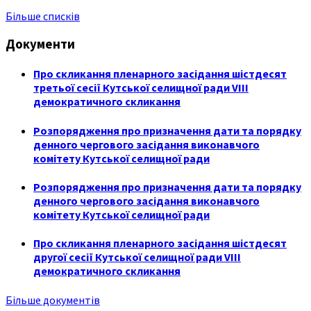
Більше списків
Документи
Про скликання пленарного засідання шістдесят
третьої сесії Кутської селищної ради VIII
демократичного скликання
Розпорядження про призначення дати та порядку
денного чергового засідання виконавчого
комітету Кутської селищної ради
Розпорядження про призначення дати та порядку
денного чергового засідання виконавчого
комітету Кутської селищної ради
Про скликання пленарного засідання шістдесят
другої сесії Кутської селищної ради VIII
демократичного скликання
Більше документів