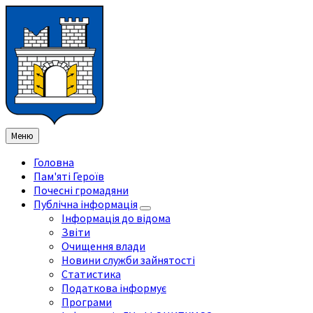
Перейти
Перейдіть
Перейдіть
Перейти
до
на
на
до
змісту
ліву
праву
нижнього
бічну
бічну
колонтитула
панель
панель
Меню
Головна
Пам'яті Героїв
Почесні громадяни
Публічна інформація
Інформація до відома
Звіти
Очищення влади
Новини служби зайнятості
Статистика
Податкова інформує
Програми