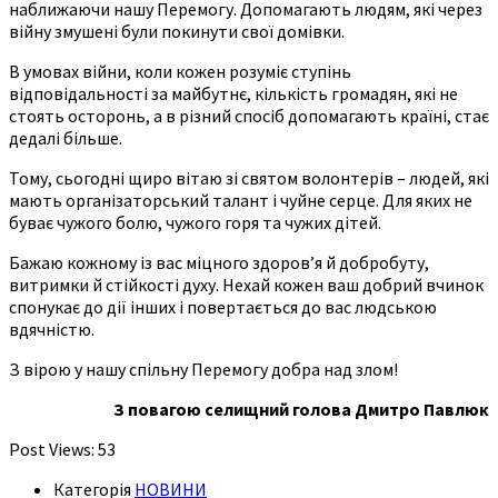
наближаючи нашу Перемогу. Допомагають людям, які через
війну змушені були покинути свої домівки.
В умовах війни, коли кожен розуміє ступінь
відповідальності за майбутнє, кількість громадян, які не
стоять осторонь, а в різний спосіб допомагають країні, стає
дедалі більше.
Тому, сьогодні щиро вітаю зі святом волонтерів – людей, які
мають організаторський талант і чуйне серце. Для яких не
буває чужого болю, чужого горя та чужих дітей.
Бажаю кожному із вас міцного здоров’я й добробуту,
витримки й стійкості духу. Нехай кожен ваш добрий вчинок
спонукає до дії інших і повертається до вас людською
вдячністю.
З вірою у нашу спільну Перемогу добра над злом!
З повагою селищний голова Дмитро Павлюк
Post Views:
53
Категорія
НОВИНИ