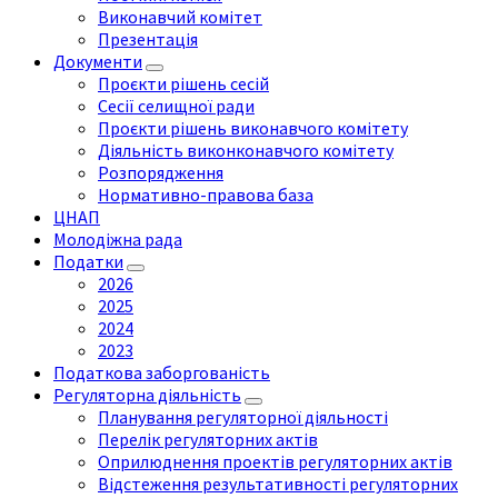
Виконавчий комітет
Презентація
Документи
Проєкти рішень сесій
Сесії селищної ради
Проєкти рішень виконавчого комітету
Діяльність виконконавчого комітету
Розпорядження
Нормативно-правова база
ЦНАП
Молодіжна рада
Податки
2026
2025
2024
2023
Податкова заборгованість
Регуляторна діяльність
Планування регуляторної діяльності
Перелік регуляторних актів
Оприлюднення проектів регуляторних актів
Відстеження результативності регуляторних