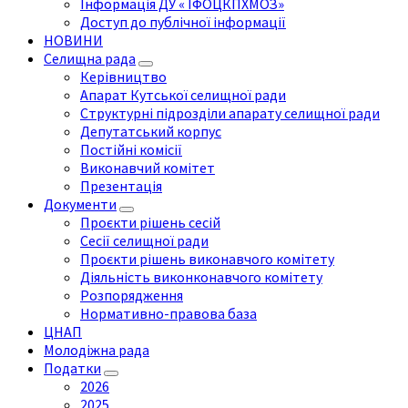
Інформація ДУ « ІФОЦКПХМОЗ»
Доступ до публічної інформації
НОВИНИ
Селищна рада
Керівництво
Апарат Кутської селищної ради
Структурні підрозділи апарату селищної ради
Депутатський корпус
Постійні комісії
Виконавчий комітет
Презентація
Документи
Проєкти рішень сесій
Сесії селищної ради
Проєкти рішень виконавчого комітету
Діяльність виконконавчого комітету
Розпорядження
Нормативно-правова база
ЦНАП
Молодіжна рада
Податки
2026
2025