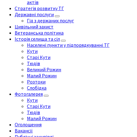
актів
Стратегія розвитку ТГ
Державні послуги
Гід з держаних послуг
Цивільний захист
Ветеранська політика
Історія селища та сіл
Населені пункти у підпорядкуванні ТГ
Кути
Старі Кути
Тюдів
Великий Рожин
Малий Рожин
Розтоки
Слобідка
Фотогалерея
Кути
Старі Кути
Тюдів
Малий Рожин
Оголошення
Вакансії
Публічні закупівлі