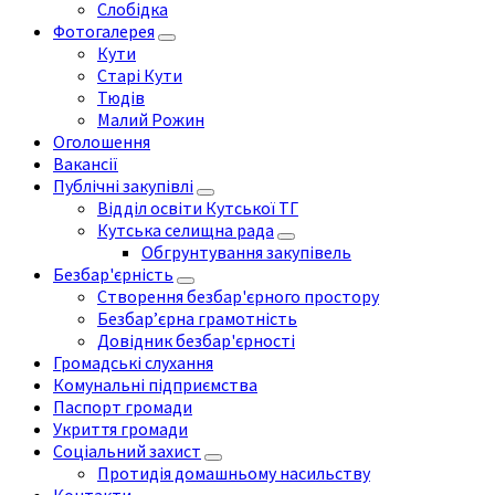
Слобідка
Фотогалерея
Кути
Старі Кути
Тюдів
Малий Рожин
Оголошення
Вакансії
Публічні закупівлі
Відділ освіти Кутської ТГ
Кутська селищна рада
Обгрунтування закупівель
Безбар'єрність
Створення безбар'єрного простору
Безбар’єрна грамотність
Довідник безбар'єрності
Громадські слухання
Комунальні підприємства
Паспорт громади
Укриття громади
Соціальний захист
Протидія домашньому насильству