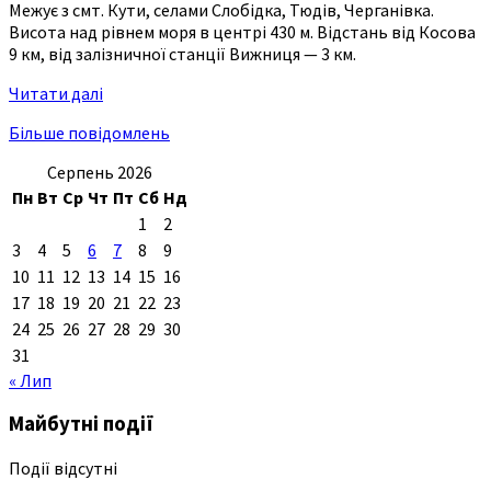
Межує з смт. Кути, селами Слобідка, Тюдів, Черганівка.
Висота над рівнем моря в центрі 430 м. Відстань від Косова
9 км, від залізничної станції Вижниця — 3 км.
Читати далі
Більше повідомлень
Серпень 2026
Пн
Вт
Ср
Чт
Пт
Сб
Нд
1
2
3
4
5
6
7
8
9
10
11
12
13
14
15
16
17
18
19
20
21
22
23
24
25
26
27
28
29
30
31
« Лип
Майбутні події
Події відсутні