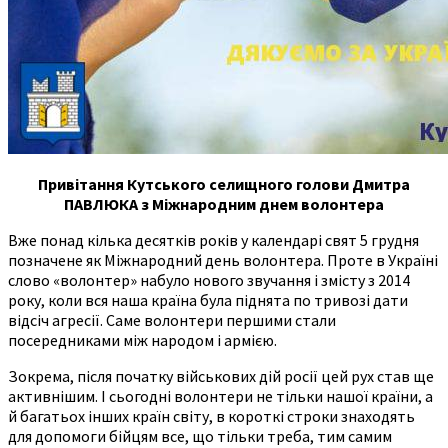
Привітання Кутського селищного голови Дмитра
ПАВЛЮКА з Міжнародним днем волонтера
Вже понад кілька десятків років у календарі свят 5 грудня
позначене як Міжнародний день волонтера. Проте в Україні
слово «волонтер» набуло нового звучання і змісту з 2014
року, коли вся наша країна була піднята по тривозі дати
відсіч агресії. Саме волонтери першими стали
посередниками між народом і армією.
Зокрема, після початку військових дій росії цей рух став ще
активнішим. І сьогодні волонтери не тільки нашої країни, а
й багатьох інших країн світу, в короткі строки знаходять
для допомоги бійцям все, що тільки треба, тим самим