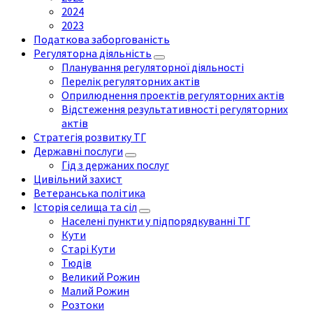
2024
2023
Податкова заборгованість
Регуляторна діяльність
Планування регуляторної діяльності
Перелік регуляторних актів
Оприлюднення проектів регуляторних актів
Відстеження результативності регуляторних
актів
Стратегія розвитку ТГ
Державні послуги
Гід з держаних послуг
Цивільний захист
Ветеранська політика
Історія селища та сіл
Населені пункти у підпорядкуванні ТГ
Кути
Старі Кути
Тюдів
Великий Рожин
Малий Рожин
Розтоки