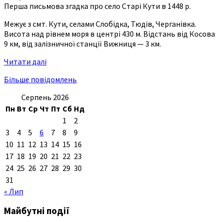
Перша письмова згадка про село Старі Кути в 1448 р.
Межує з смт. Кути, селами Слобідка, Тюдів, Черганівка.
Висота над рівнем моря в центрі 430 м. Відстань від Косова
9 км, від залізничної станції Вижниця — 3 км.
Читати далі
Більше повідомлень
Серпень 2026
Пн
Вт
Ср
Чт
Пт
Сб
Нд
1
2
3
4
5
6
7
8
9
10
11
12
13
14
15
16
17
18
19
20
21
22
23
24
25
26
27
28
29
30
31
« Лип
Майбутні події