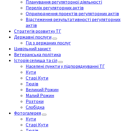
Планування регуляторної діяльності
Перелік регуляторних актів
Оприлюднення проектів регуляторних актів
Відстеження результативності регуляторних
актів
Стратегія розвитку ТГ
Державні послуги
Гід з держаних послуг
Цивільний захист
Ветеранська політика
Історія селища та сіл
Населені пункти у підпорядкуванні ТГ
Кути
Старі Кути
Тюдів
Великий Рожин
Малий Рожин
Розтоки
Слобідка
Фотогалерея
Кути
Старі Кути
Тюдів