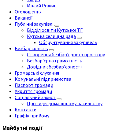
Малий Рожин
Оголошення
Вакансії
Публічні закупівлі
Відділ освіти Кутської ТГ
Кутська селищна рада
Обгрунтування закупівель
Безбар'єрність
Створення безбар'єрного простору
Безбар’єрна грамотність
Довідник безбар'єрності
Громадські слухання
Комунальні підприємства
Паспорт громади
Укриття громади
Соціальний захист
Протидія домашньому насильству
Контакти
Графік прийому
Майбутні події