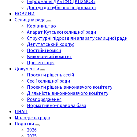
Інформація ДУ « ІФОЦКПХМОЗ»
Доступ до публічної інформації
НОВИНИ
Селищна рада
Керівництво
Апарат Кутської селищної ради
Структурні підрозділи апарату селищної ради
Депутатський корпус
Постійні комісії
Виконавчий комітет
Презентація
Документи
Проєкти рішень сесій
Сесії селищної ради
Проєкти рішень виконавчого комітету
Діяльність виконконавчого комітету
Розпорядження
Нормативно-правова база
ЦНАП
Молодіжна рада
Податки
2026
2025