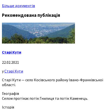
Більше документів
Рекомендована публікація
Старі Кути
22.02.2021
у
Старі Кути
Старі Кути — село Косівського району Івано-Франківської
області.
Географія
Селом протікає потік Гнилиця та потік Каменець.
Історія