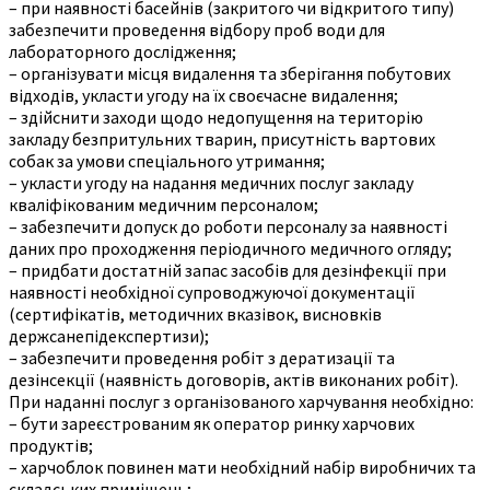
– при наявності басейнів (закритого чи відкритого типу)
забезпечити проведення відбору проб води для
лабораторного дослідження;
– організувати місця видалення та зберігання побутових
відходів, укласти угоду на їх своєчасне видалення;
– здійснити заходи щодо недопущення на територію
закладу безпритульних тварин, присутність вартових
собак за умови спеціального утримання;
– укласти угоду на надання медичних послуг закладу
кваліфікованим медичним персоналом;
– забезпечити допуск до роботи персоналу за наявності
даних про проходження періодичного медичного огляду;
– придбати достатній запас засобів для дезінфекції при
наявності необхідної супроводжуючої документації
(сертифікатів, методичних вказівок, висновків
держсанепідекспертизи);
– забезпечити проведення робіт з дератизації та
дезінсекції (наявність договорів, актів виконаних робіт).
При наданні послуг з організованого харчування необхідно:
– бути зареєстрованим як оператор ринку харчових
продуктів;
– харчоблок повинен мати необхідний набір виробничих та
складських приміщень;