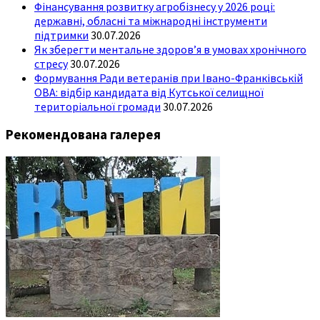
Фінансування розвитку агробізнесу у 2026 році:
державні, обласні та міжнародні інструменти
підтримки
30.07.2026
Як зберегти ментальне здоров’я в умовах хронічного
стресу
30.07.2026
Формування Ради ветеранів при Івано-Франківській
ОВА: відбір кандидата від Кутської селищної
територіальної громади
30.07.2026
Рекомендована галерея