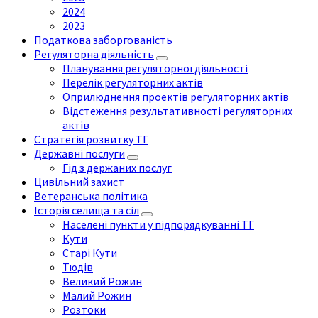
2024
2023
Податкова заборгованість
Регуляторна діяльність
Планування регуляторної діяльності
Перелік регуляторних актів
Оприлюднення проектів регуляторних актів
Відстеження результативності регуляторних
актів
Стратегія розвитку ТГ
Державні послуги
Гід з держаних послуг
Цивільний захист
Ветеранська політика
Історія селища та сіл
Населені пункти у підпорядкуванні ТГ
Кути
Старі Кути
Тюдів
Великий Рожин
Малий Рожин
Розтоки