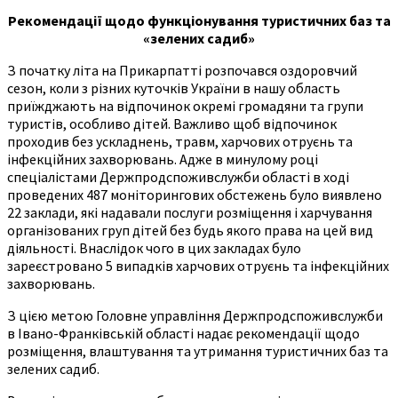
Рекомендації щодо функціонування туристичних баз та
«зелених садиб»
З початку літа на Прикарпатті розпочався оздоровчий
сезон, коли з різних куточків України в нашу область
приїжджають на відпочинок окремі громадяни та групи
туристів, особливо дітей. Важливо щоб відпочинок
проходив без ускладнень, травм, харчових отруєнь та
інфекційних захворювань. Адже в минулому році
спеціалістами Держпродспоживслужби області в ході
проведених 487 моніторингових обстежень було виявлено
22 заклади, які надавали послуги розміщення і харчування
організованих груп дітей без будь якого права на цей вид
діяльності. Внаслідок чого в цих закладах було
зареєстровано 5 випадків харчових отруєнь та інфекційних
захворювань.
З цією метою Головне управління Держпродспоживслужби
в Івано-Франківській області надає рекомендації щодо
розміщення, влаштування та утримання туристичних баз та
зелених садиб.