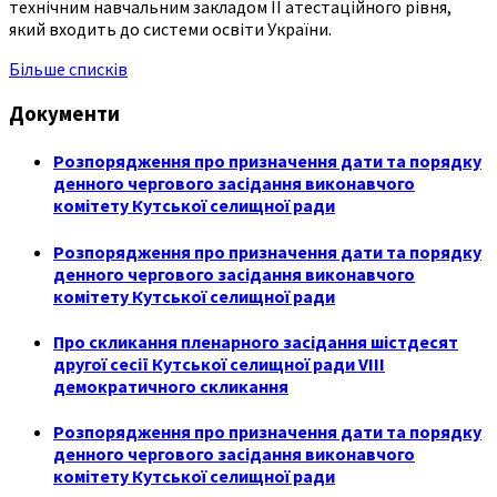
технічним навчальним закладом ІІ атестаційного рівня,
який входить до системи освіти України.
Більше списків
Документи
Розпорядження про призначення дати та порядку
денного чергового засідання виконавчого
комітету Кутської селищної ради
Розпорядження про призначення дати та порядку
денного чергового засідання виконавчого
комітету Кутської селищної ради
Про скликання пленарного засідання шістдесят
другої сесії Кутської селищної ради VIII
демократичного скликання
Розпорядження про призначення дати та порядку
денного чергового засідання виконавчого
комітету Кутської селищної ради