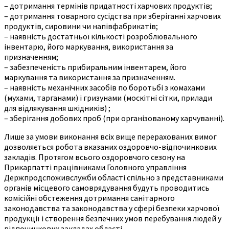
– дотримання термінів придатності харчових продуктів;
– дотримання товарного сусідства при зберіганні харчових
продуктів, сировини чи напівфабрикатів;
– наявність достатньої кількості розроблювального
інвентарю, його маркування, використання за
призначенням;
– забезпеченість прибиральним інвентарем, його
маркування та використання за призначенням.
– наявність механічних засобів по боротьбі з комахами
(мухами, тарганами) і гризунами (москітні сітки, прилади
для відлякування шкідників) ;
– зберігання добових проб (при організованому харчуванні).
Лише за умови виконання всіх вище перерахованих вимог
дозволяється робота вказаних оздоровчо-відпочинкових
закладів. Протягом всього оздоровчого сезону на
Прикарпатті працівниками Головного управління
Держпродспоживслужби області спільно з представниками
органів місцевого самоврядування будуть проводитись
комісійні обстеження дотримання санітарного
законодавства та законодавства у сфері безпеки харчової
продукції і створення безпечних умов перебування людей у
відпочинкових закладах області.