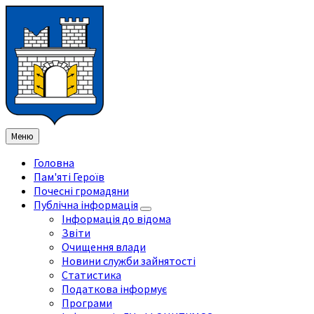
Перейти
Перейдіть
Перейдіть
Перейти
до
на
на
до
змісту
ліву
праву
нижнього
бічну
бічну
колонтитула
панель
панель
Меню
Головна
Пам'яті Героїв
Почесні громадяни
Публічна інформація
Інформація до відома
Звіти
Очищення влади
Новини служби зайнятості
Статистика
Податкова інформує
Програми