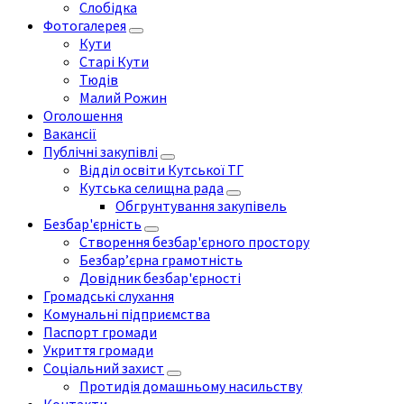
Слобідка
Фотогалерея
Кути
Старі Кути
Тюдів
Малий Рожин
Оголошення
Вакансії
Публічні закупівлі
Відділ освіти Кутської ТГ
Кутська селищна рада
Обгрунтування закупівель
Безбар'єрність
Створення безбар'єрного простору
Безбар’єрна грамотність
Довідник безбар'єрності
Громадські слухання
Комунальні підприємства
Паспорт громади
Укриття громади
Соціальний захист
Протидія домашньому насильству