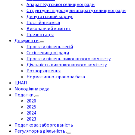
Апарат Кутської селищної ради
Структурні підрозділи апарату селищної ради
Депутатський корпус
Постійні комісії
Виконавчий комітет
Презентація
Документи
Проєкти рішень сесій
Сесії селищної ради
Проєкти рішень виконавчого комітету
Діяльність виконконавчого комітету
Розпорядження
Нормативно-правова база
ЦНАП
Молодіжна рада
Податки
2026
2025
2024
2023
Податкова заборгованість
Регуляторна діяльність