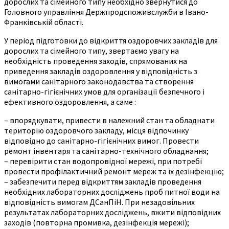
дорослих та сімейного типу необхідно звернутися до
Головного управління Держпродспоживслужби в Івано-
Франківській області.
У період підготовки до відкриття оздоровчих закладів для
дорослих та сімейного типу, звертаємо увагу на
необхідність проведення заходів, спрямованих на
приведення закладів оздоровлення у відповідність з
вимогами санітарного законодавства та створення
санітарно-гігієнічних умов для організації безпечного і
ефективного оздоровлення, а саме :
– впорядкувати, привести в належний стан та обладнати
територію оздоровчого закладу, місця відпочинку
відповідно до санітарно-гігієнічних вимог. Провести
ремонт інвентаря та санітарно-технічного обладнання;
– перевірити стан водопровідної мережі, при потребі
провести профілактичний ремонт мереж та їх дезінфекцію;
– забезпечити перед відкриттям закладів проведення
необхідних лабораторних досліджень проб питної води на
відповідність вимогам ДСанПіН. При незадовільних
результатах лабораторних досліджень, вжити відповідних
заходів (повторна промивка, дезінфекція мережі);