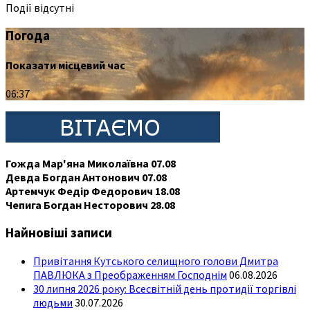
Події відсутні
Погода
Показати місцевий час
06:37
Гожда Мар'яна Миколаївна 07.08
Девда Богдан Антонович 07.08
Артемчук Федір Федорович 18.08
Чепига Богдан Несторович 28.08
Найновіші записи
Привітання Кутського селищного голови Дмитра
ПАВЛЮКА з Преображенням Господнім
06.08.2026
30 липня 2026 року: Всесвітній день протидії торгівлі
людьми
30.07.2026