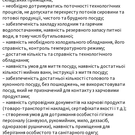
– необхідно дотримуватись поточності технологічних
процесів, не допускати перехресту потоків сировини та
готової продукції, чистого та брудного посуду;
– забезпеченість закладу холодним та гарячим
водопостачанням, наявність резервного запасу питної
води, в тому числі бутильованої;
– наявність необхідного холодильного обладнання, його
справність, контроль температурного режиму;
– достатня кількість та справність технологічного
обладнання;
– наявність умов для миття посуду, наявність достатньої
кількості мийних ванн, інструкції з миття посуду;
– забезпеченість достатньої кількості столового та
кухонного посуду, без пошкоджень, не використовувати
посуд, який не призначений для контакту з харчовими
продуктами;
– наявність супровідних документів на харчові продукти
(товаро-транспортні накладні, сертифікати якості і т.д.);
– створення умов для дотримання особистої гігієни
персоналу (санвузол, рукомийник, мило, деззасіб,
одноразові рушнички), наявність приміщення для
зберігання особистого та санітарного одягу;