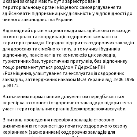
Вказані заклади мають бути зареєстровані в
територіальному органі місцевого самоврядування та
здійснювати підприємницьку діяльність у відповідності до
чинного законодавства України.
Відповідний орган місцевої влади має здійснювати заходи
по контролю та координації оздоровчої кампанії на
території громади. Порядок відкриття оздоровчих закладів
для дорослих та сімейного типу, в тому числі будинків
відпочинку, пансіонатів та комплексів цих закладів,
туристичних баз, туристичних притулків, баз відпочинку
тощо регламентується розділом 7 ДержСанПіН
«Розміщення, улаштування та експлуатація оздоровчих
закладів», затверджених наказом МОЗ України від 19.06.1996
р. №172.
Зазначеним нормативним документом передбачається
перевірка готовності оздоровчого закладу до відкриття за
участі територіальних органів Держпродспоживслужби.
З питань проведення перевірки закладів стосовно
визначення їх готовності до початку оздоровчого сезону
керівникам (засновникам) оздоровчих закладів для