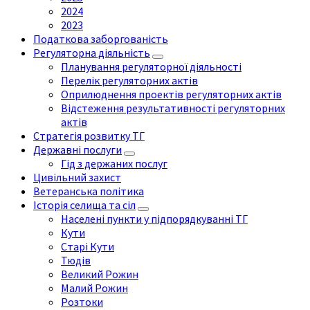
2024
2023
Податкова заборгованість
Регуляторна діяльність
Планування регуляторної діяльності
Перелік регуляторних актів
Оприлюднення проектів регуляторних актів
Відстеження результативності регуляторних
актів
Стратегія розвитку ТГ
Державні послуги
Гід з держаних послуг
Цивільний захист
Ветеранська політика
Історія селища та сіл
Населені пункти у підпорядкуванні ТГ
Кути
Старі Кути
Тюдів
Великий Рожин
Малий Рожин
Розтоки