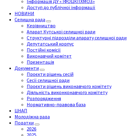
Інформація ДУ « ІФОЦКПХМОЗ»
Доступ до публічної інформації
НОВИНИ
Селищна рада
Керівництво
Апарат Кутської селищної ради
Структурні підрозділи апарату селищної ради
Депутатський корпус
Постійні комісії
Виконавчий комітет
Презентація
Документи
Проєкти рішень сесій
Сесії селищної ради
Проєкти рішень виконавчого комітету
Діяльність виконконавчого комітету
Розпорядження
Нормативно-правова база
ЦНАП
Молодіжна рада
Податки
2026
2025