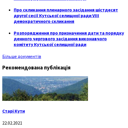
Про скликання пленарного засідання шістдесят
другої сесії Кутської селищної ради VIII
демократичного скликання
Розпорядження про призначення дати та порядку
денного чергового засідання виконавчого
комітету Кутської селищної ради
Більше документів
Рекомендована публікація
Старі Кути
22.02.2021