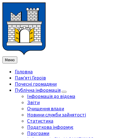
Перейти
Перейдіть
Перейдіть
Перейти
до
на
на
до
змісту
ліву
праву
нижнього
бічну
бічну
колонтитула
панель
панель
Меню
Головна
Пам'яті Героїв
Почесні громадяни
Публічна інформація
Інформація до відома
Звіти
Очищення влади
Новини служби зайнятості
Статистика
Податкова інформує
Програми