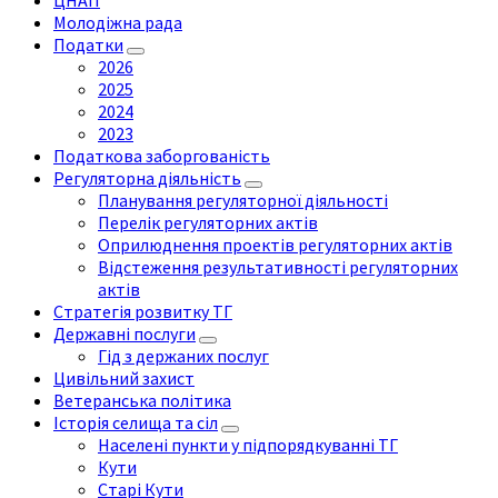
ЦНАП
Молодіжна рада
Податки
2026
2025
2024
2023
Податкова заборгованість
Регуляторна діяльність
Планування регуляторної діяльності
Перелік регуляторних актів
Оприлюднення проектів регуляторних актів
Відстеження результативності регуляторних
актів
Стратегія розвитку ТГ
Державні послуги
Гід з держаних послуг
Цивільний захист
Ветеранська політика
Історія селища та сіл
Населені пункти у підпорядкуванні ТГ
Кути
Старі Кути