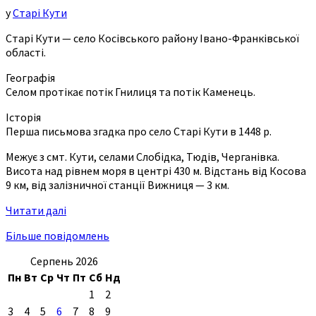
у
Старі Кути
Старі Кути — село Косівського району Івано-Франківської
області.
Географія
Селом протікає потік Гнилиця та потік Каменець.
Історія
Перша письмова згадка про село Старі Кути в 1448 р.
Межує з смт. Кути, селами Слобідка, Тюдів, Черганівка.
Висота над рівнем моря в центрі 430 м. Відстань від Косова
9 км, від залізничної станції Вижниця — 3 км.
Читати далі
Більше повідомлень
Серпень 2026
Пн
Вт
Ср
Чт
Пт
Сб
Нд
1
2
3
4
5
6
7
8
9