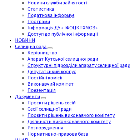
Новини служби зайнятості
Статистика
Податкова інформує
Програми
Інформація ДУ « ІФОЦКПХМОЗ»
Доступ до публічної інформації
НОВИНИ
Селищна рада
Керівництво
Апарат Кутської селищної ради
Структурні підрозділи апарату селищної ради
Депутатський корпус
Постійні комісії
Виконавчий комітет
Презентація
Документи
Проєкти рішень сесій
Сесії селищної ради
Проєкти рішень виконавчого комітету
Діяльність виконконавчого комітету
Розпорядження
Нормативно-правова база