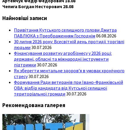
Артемчук Федір Федорович 18.08
Чепига Богдан Несторович 28.08
Найновіші записи
Привітання Кутського селищного голови Дмитра
ПАВЛЮКА з Преображенням Господнім
06.08.2026
30 липня 2026 року: Всесвітній день протидії торгівлі
людьми
30.07.2026
Фінансування розвитку агробізнесу у 2026 році:
державні, обласні та міжнародні інструменти
підтримки
30.07.2026
Як зберегти ментальне здоров’я в умовах хронічного
стресу
30.07.2026
Формування Ради ветеранів при Івано-Франківській
ОВА: відбір кандидата від Кутської селищної
територіальної громади
30.07.2026
Рекомендована галерея