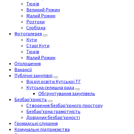
Тюдів
Великий Рожин
Малий Рожин
Розтоки
Слобідка
Фотогалерея
Кути
Старі Кути
Тюдів
Малий Рожин
Оголошення
Вакансії
Публічні закупівлі
Відділ освіти Кутської ТГ
Кутська селищна рада
Обгрунтування закупівель
Безбар'єрність
Створення безбар'єрного простору
Безбар’єрна грамотність
Довідник безбар'єрності
Громадські слухання
Комунальні підприємства