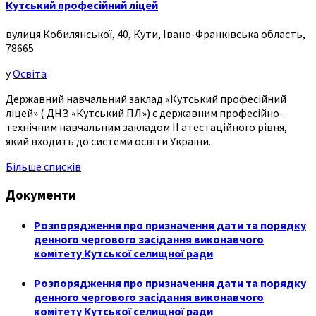
Кутський професійний ліцей
вулиця Кобилянської, 40, Кути, Івано-Франківська область,
78665
у
Освіта
Державний навчальний заклад «Кутський професійний
ліцей» ( ДНЗ «Кутський ПЛ») є державним професійно-
технічним навчальним закладом ІІ атестаційного рівня,
який входить до системи освіти України.
Більше списків
Документи
Розпорядження про призначення дати та порядку
денного чергового засідання виконавчого
комітету Кутської селищної ради
Розпорядження про призначення дати та порядку
денного чергового засідання виконавчого
комітету Кутської селищної ради