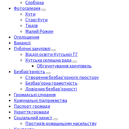
Слобідка
Фотогалерея
Кути
Старі Кути
Тюдів
Малий Рожин
Оголошення
Вакансії
Публічні закупівлі
Відділ освіти Кутської ТГ
Кутська селищна рада
Обгрунтування закупівель
Безбар'єрність
Створення безбар'єрного простору
Безбар’єрна грамотність
Довідник безбар'єрності
Громадські слухання
Комунальні підприємства
Паспорт громади
Укриття громади
Соціальний захист
Протидія домашньому насильству