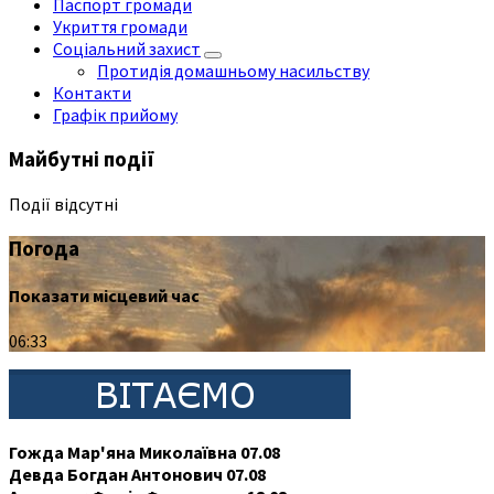
Паспорт громади
Укриття громади
Соціальний захист
Протидія домашньому насильству
Контакти
Графік прийому
Майбутні події
Події відсутні
Погода
Показати місцевий час
06:33
Гожда Мар'яна Миколаївна 07.08
Девда Богдан Антонович 07.08