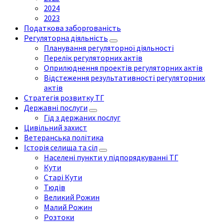
2024
2023
Податкова заборгованість
Регуляторна діяльність
Планування регуляторної діяльності
Перелік регуляторних актів
Оприлюднення проектів регуляторних актів
Відстеження результативності регуляторних
актів
Стратегія розвитку ТГ
Державні послуги
Гід з держаних послуг
Цивільний захист
Ветеранська політика
Історія селища та сіл
Населені пункти у підпорядкуванні ТГ
Кути
Старі Кути
Тюдів
Великий Рожин
Малий Рожин
Розтоки