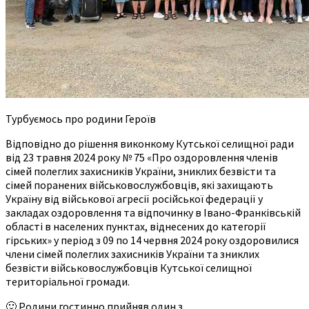
Турбуємось про родини Героїв
Відповідно до рішення виконкому Кутської селищної ради
від 23 травня 2024 року № 75 «Про оздоровлення членів
сімей полеглих захисників України, зниклих безвісти та
сімей поранених військовослужбовців, які захищають
Україну від військової агресії російської федерації у
закладах оздоровлення та відпочинку в Івано-Франківській
області в населених пунктах, віднесених до категорії
гірських» у період з 09 по 14 червня 2024 року оздоровилися
члени сімей полеглих захисників України та зниклих
безвісти військовослужбовців Кутської селищної
територіальної громади.
🙂 Родини гостинно прийняв один з