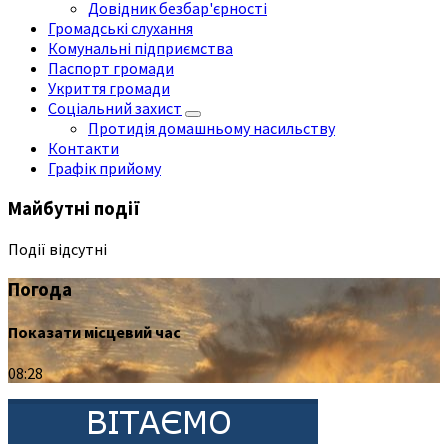
Довідник безбар'єрності
Громадські слухання
Комунальні підприємства
Паспорт громади
Укриття громади
Соціальний захист
Протидія домашньому насильству
Контакти
Графік прийому
Майбутні події
Події відсутні
Погода
Показати місцевий час
08:28