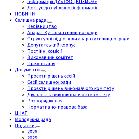
Інформація ДУ « ІФОЦКПХМОЗ»
Доступ до публічної інформації
НОВИНИ
Селищна рада
Керівництво
Апарат Кутської селищної ради
Структурні підрозділи апарату селищної ради
Депутатський корпус
Постійні комісії
Виконавчий комітет
Презентація
Документи
Проєкти рішень сесій
Сесії селищної ради
Проєкти рішень виконавчого комітету
Діяльність виконконавчого комітету
Розпорядження
Нормативно-правова база
ЦНАП
Молодіжна рада
Податки
2026
2025