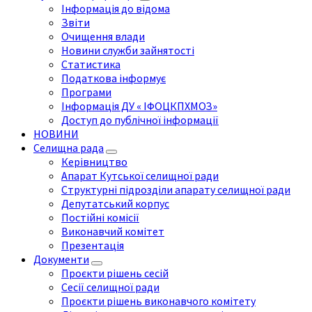
Інформація до відома
Звіти
Очищення влади
Новини служби зайнятості
Статистика
Податкова інформує
Програми
Інформація ДУ « ІФОЦКПХМОЗ»
Доступ до публічної інформації
НОВИНИ
Селищна рада
Керівництво
Апарат Кутської селищної ради
Структурні підрозділи апарату селищної ради
Депутатський корпус
Постійні комісії
Виконавчий комітет
Презентація
Документи
Проєкти рішень сесій
Сесії селищної ради
Проєкти рішень виконавчого комітету