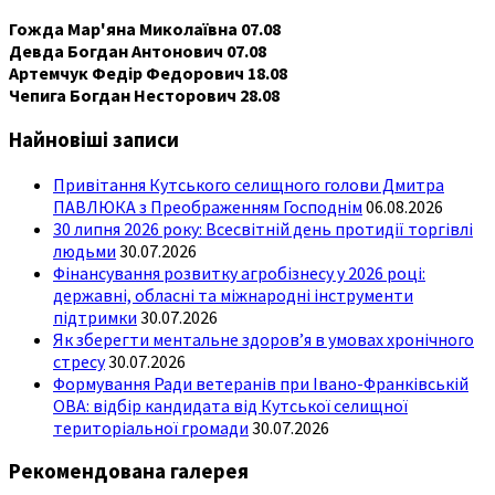
Гожда Мар'яна Миколаївна 07.08
Девда Богдан Антонович 07.08
Артемчук Федір Федорович 18.08
Чепига Богдан Несторович 28.08
Найновіші записи
Привітання Кутського селищного голови Дмитра
ПАВЛЮКА з Преображенням Господнім
06.08.2026
30 липня 2026 року: Всесвітній день протидії торгівлі
людьми
30.07.2026
Фінансування розвитку агробізнесу у 2026 році:
державні, обласні та міжнародні інструменти
підтримки
30.07.2026
Як зберегти ментальне здоров’я в умовах хронічного
стресу
30.07.2026
Формування Ради ветеранів при Івано-Франківській
ОВА: відбір кандидата від Кутської селищної
територіальної громади
30.07.2026
Рекомендована галерея