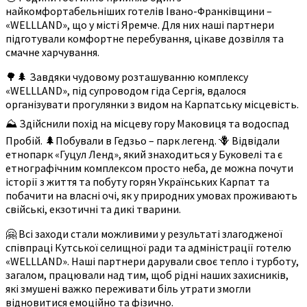
найкомфортабельніших готелів Івано-Франківщини –
«WELLLAND», що у місті Яремче. Для них наші партнери
підготували комфортне перебування, цікаве дозвілля та
смачне харчування.
🌳🌲 Завдяки чудовому розташуванню комплексу
«WELLLAND», під супроводом гіда Сергія, вдалося
організувати прогулянки з видом на Карпатську місцевість.
⛰ Здійснили похід на місцеву гору Маковиця та водоспад
Пробій. 🌲Побували в Гедзьо – парк легенд. 🪻 Відвідали
етнопарк «Гуцул Ленд», який знаходиться у Буковелі та є
етнографічним комплексом просто неба, де можна почути
історії з життя та побуту горян Українських Карпат та
побачити на власні очі, як у природних умовах проживають
свійські, екзотичні та дикі тварини.
🤗 Всі заходи стали можливими у результаті злагодженої
співпраці Кутської селищної ради та адміністрації готелю
«WELLLAND». Наші партнери дарували своє тепло і турботу,
загалом, працювали над тим, щоб рідні наших захисників,
які змушені важко переживати біль утрати змогли
відновитися емоційно та фізично.