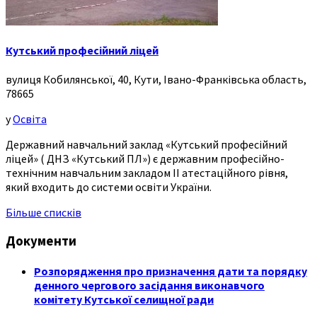
Кутський професійний ліцей
вулиця Кобилянської, 40, Кути, Івано-Франківська область,
78665
у
Освіта
Державний навчальний заклад «Кутський професійний
ліцей» ( ДНЗ «Кутський ПЛ») є державним професійно-
технічним навчальним закладом ІІ атестаційного рівня,
який входить до системи освіти України.
Більше списків
Документи
Розпорядження про призначення дати та порядку
денного чергового засідання виконавчого
комітету Кутської селищної ради