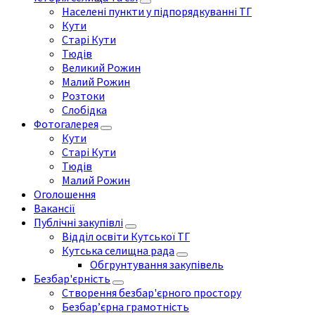
Населені пункти у підпорядкуванні ТГ
Кути
Старі Кути
Тюдів
Великий Рожин
Малий Рожин
Розтоки
Слобідка
Фотогалерея
Кути
Старі Кути
Тюдів
Малий Рожин
Оголошення
Вакансії
Публічні закупівлі
Відділ освіти Кутської ТГ
Кутська селищна рада
Обгрунтування закупівель
Безбар'єрність
Створення безбар'єрного простору
Безбар’єрна грамотність