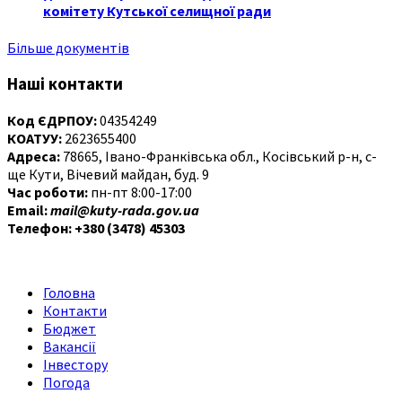
комітету Кутської селищної ради
Більше документів
Наші контакти
Код ЄДРПОУ:
04354249
КОАТУУ:
2623655400
Адреса:
78665, Івано-Франківська обл., Косівський р-н, с-
ще Кути, Вічевий майдан, буд. 9
Час роботи:
пн-пт 8:00-17:00
Email:
mail@kuty-rada.gov.ua
Телефон: +380 (3478) 45303
Головна
Контакти
Бюджет
Вакансії
Інвестору
Погода