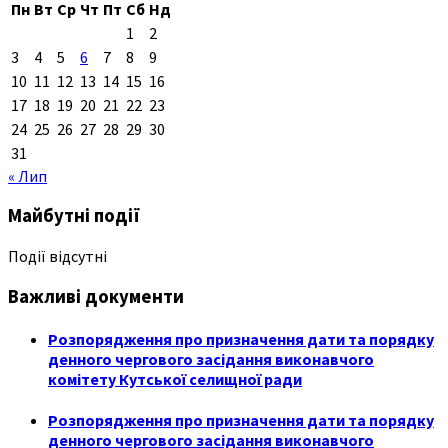
Пн
Вт
Ср
Чт
Пт
Сб
Нд
1
2
3
4
5
6
7
8
9
10
11
12
13
14
15
16
17
18
19
20
21
22
23
24
25
26
27
28
29
30
31
« Лип
Майбутні події
Події відсутні
Важливі документи
Розпорядження про призначення дати та порядку
денного чергового засідання виконавчого
комітету Кутської селищної ради
Розпорядження про призначення дати та порядку
денного чергового засідання виконавчого