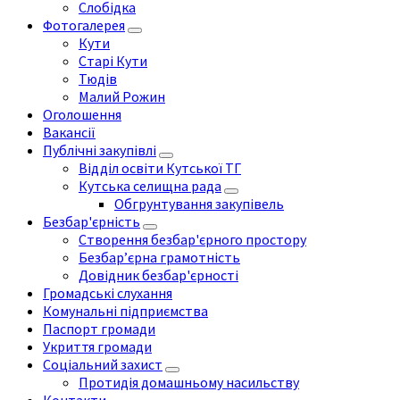
Слобідка
Фотогалерея
Кути
Старі Кути
Тюдів
Малий Рожин
Оголошення
Вакансії
Публічні закупівлі
Відділ освіти Кутської ТГ
Кутська селищна рада
Обгрунтування закупівель
Безбар'єрність
Створення безбар'єрного простору
Безбар’єрна грамотність
Довідник безбар'єрності
Громадські слухання
Комунальні підприємства
Паспорт громади
Укриття громади
Соціальний захист
Протидія домашньому насильству