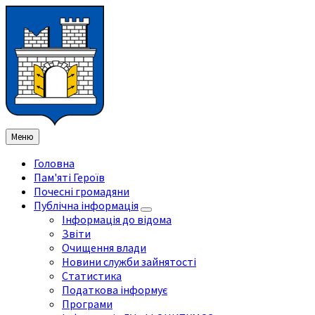
Перейти
Перейдіть
Перейдіть
Перейти
до
на
на
до
змісту
ліву
праву
нижнього
бічну
бічну
колонтитула
панель
панель
Меню
Головна
Пам'яті Героїв
Почесні громадяни
Публічна інформація
Інформація до відома
Звіти
Очищення влади
Новини служби зайнятості
Статистика
Податкова інформує
Програми