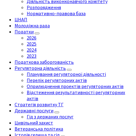
Діяльність виконконавчого комітету
Розпорядження
Нормативно-правова база
ЦНАП
Молодіжна рада
Податки
2026
2025
2024
2023
Податкова заборгованість
Регуляторна діяльність
Планування регуляторної діяльності
Перелік регуляторних актів
Оприлюднення проектів регуляторних актів
Відстеження результативності регуляторних
актів
Стратегія розвитку ТГ
Державні послуги
Гід з держаних послуг
Цивільний захист
Ветеранська політика
Історія селища та сіл