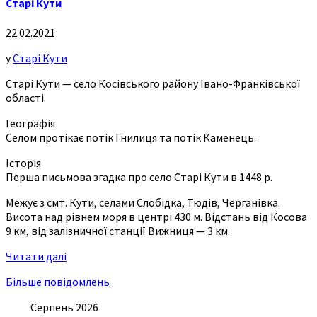
Старі Кути
22.02.2021
у
Старі Кути
Старі Кути — село Косівського району Івано-Франківської
області.
Географія
Селом протікає потік Гнилиця та потік Каменець.
Історія
Перша письмова згадка про село Старі Кути в 1448 р.
Межує з смт. Кути, селами Слобідка, Тюдів, Черганівка.
Висота над рівнем моря в центрі 430 м. Відстань від Косова
9 км, від залізничної станції Вижниця — 3 км.
Читати далі
Більше повідомлень
Серпень 2026