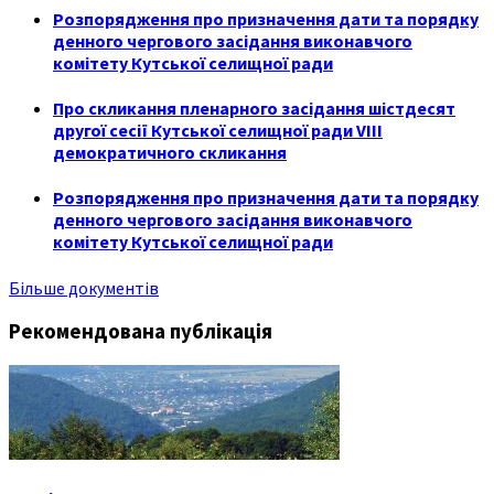
Розпорядження про призначення дати та порядку
денного чергового засідання виконавчого
комітету Кутської селищної ради
Про скликання пленарного засідання шістдесят
другої сесії Кутської селищної ради VIII
демократичного скликання
Розпорядження про призначення дати та порядку
денного чергового засідання виконавчого
комітету Кутської селищної ради
Більше документів
Рекомендована публікація