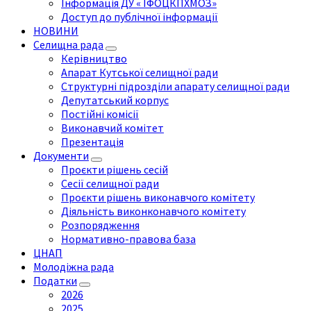
Інформація ДУ « ІФОЦКПХМОЗ»
Доступ до публічної інформації
НОВИНИ
Селищна рада
Керівництво
Апарат Кутської селищної ради
Структурні підрозділи апарату селищної ради
Депутатський корпус
Постійні комісії
Виконавчий комітет
Презентація
Документи
Проєкти рішень сесій
Сесії селищної ради
Проєкти рішень виконавчого комітету
Діяльність виконконавчого комітету
Розпорядження
Нормативно-правова база
ЦНАП
Молодіжна рада
Податки
2026
2025