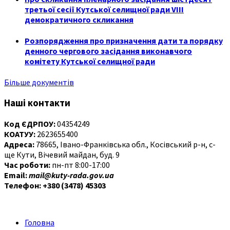
третьої сесії Кутської селищної ради VIII
демократичного скликання
Розпорядження про призначення дати та порядку
денного чергового засідання виконавчого
комітету Кутської селищної ради
Більше документів
Наші контакти
Код ЄДРПОУ:
04354249
КОАТУУ:
2623655400
Адреса:
78665, Івано-Франківська обл., Косівський р-н, с-
ще Кути, Вічевий майдан, буд. 9
Час роботи:
пн-пт 8:00-17:00
Email:
mail@kuty-rada.gov.ua
Телефон: +380 (3478) 45303
Головна