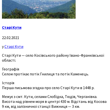
Старі Кути
22.02.2021
у
Старі Кути
Старі Кути — село Косівського району Івано-Франківської
області.
Географія
Селом протікає потік Гнилиця та потік Каменець.
Історія
Перша письмова згадка про село Старі Кути в 1448 р.
Межує з смт. Кути, селами Слобідка, Тюдів, Черганівка.
Висота над рівнем моря в центрі 430 м. Відстань від Косова
9 км, від залізничної станції Вижниця — 3 км.