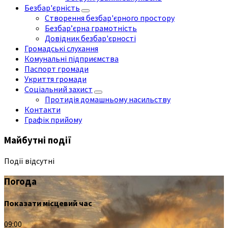
Безбар'єрність
Створення безбар'єрного простору
Безбар’єрна грамотність
Довідник безбар'єрності
Громадські слухання
Комунальні підприємства
Паспорт громади
Укриття громади
Соціальний захист
Протидія домашньому насильству
Контакти
Графік прийому
Майбутні події
Події відсутні
Погода
Показати місцевий час
09:00