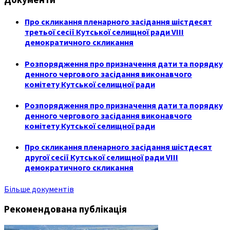
Про скликання пленарного засідання шістдесят
третьої сесії Кутської селищної ради VIII
демократичного скликання
Розпорядження про призначення дати та порядку
денного чергового засідання виконавчого
комітету Кутської селищної ради
Розпорядження про призначення дати та порядку
денного чергового засідання виконавчого
комітету Кутської селищної ради
Про скликання пленарного засідання шістдесят
другої сесії Кутської селищної ради VIII
демократичного скликання
Більше документів
Рекомендована публікація