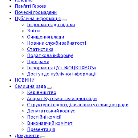
Пам'яті Героїв
Почесні громадяни
Публічна інформація
Інформація до відома
Звіти
Очищення влади
Новини служби зайнятості
Статистика
Податкова інформує
Програми
Інформація ДУ « ІФОЦКПХМОЗ»
Доступ до публічної інформації
НОВИНИ
Селищна рада
Керівництво
Апарат Кутської селищної ради
Структурні підрозділи апарату селищної ради
Депутатський корпус
Постійні комісії
Виконавчий комітет
Презентація
Документи