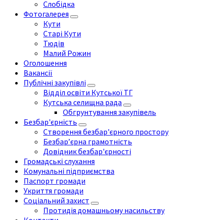
Слобідка
Фотогалерея
Кути
Старі Кути
Тюдів
Малий Рожин
Оголошення
Вакансії
Публічні закупівлі
Відділ освіти Кутської ТГ
Кутська селищна рада
Обгрунтування закупівель
Безбар'єрність
Створення безбар'єрного простору
Безбар’єрна грамотність
Довідник безбар'єрності
Громадські слухання
Комунальні підприємства
Паспорт громади
Укриття громади
Соціальний захист
Протидія домашньому насильству