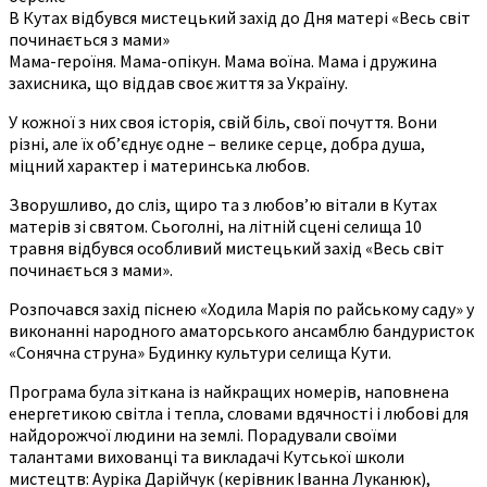
В Кутах відбувся мистецький захід до Дня матері «Весь світ
починається з мами»
Мама-героїня. Мама-опікун. Мама воїна. Мама і дружина
захисника, що віддав своє життя за Україну.
У кожної з них своя історія, свій біль, свої почуття. Вони
різні, але їх об’єднує одне – велике серце, добра душа,
міцний характер і материнська любов.
Зворушливо, до сліз, щиро та з любов’ю вітали в Кутах
матерів зі святом. Сьоголні, на літній сцені селища 10
травня відбувся особливий мистецький захід «Весь світ
починається з мами».
Розпочався захід піснею «Ходила Марія по райському саду» у
виконанні народного аматорського ансамблю бандуристок
«Сонячна струна» Будинку культури селища Кути.
Програма була зіткана із найкращих номерів, наповнена
енергетикою світла і тепла, словами вдячності і любові для
найдорожчої людини на землі. Порадували своїми
талантами вихованці та викладачі Кутської школи
мистецтв: Ауріка Дарійчук (керівник Іванна Луканюк),