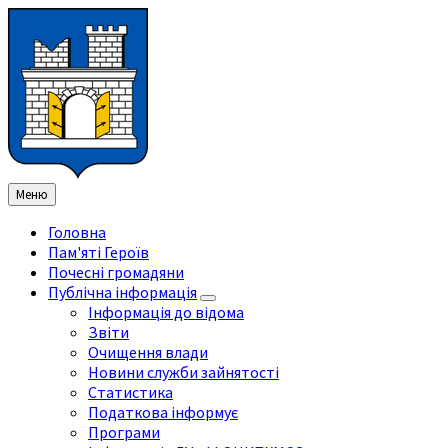
Перейти
Перейдіть
Перейдіть
Перейти
до
на
на
до
змісту
ліву
праву
нижнього
бічну
бічну
колонтитула
панель
панель
Меню
Головна
Пам'яті Героїв
Почесні громадяни
Публічна інформація
Інформація до відома
Звіти
Очищення влади
Новини служби зайнятості
Статистика
Податкова інформує
Програми