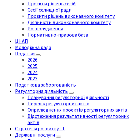
Проєкти рішень сесій
Сесії селищної ради
Проєкти рішень виконавчого комітету
Діяльність виконконавчого комітету
Розпорядження
Нормативно-правова база
ЦНАП
Молодіжна рада
Податки
2026
2025
2024
2023
Податкова заборгованість
Регуляторна діяльність
Планування регуляторної діяльності
Перелік регуляторних актів
Оприлюднення проектів регуляторних актів
Відстеження результативності регуляторних
актів
Стратегія розвитку ТГ
Державні послуги