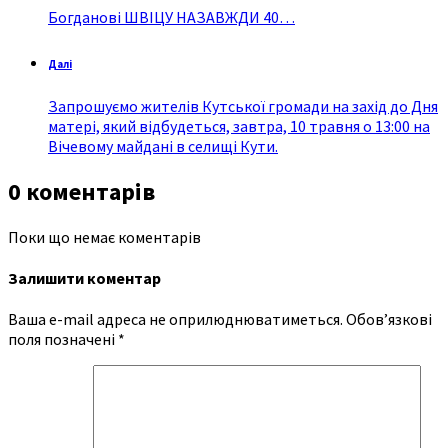
Богданові ШВІЦУ НАЗАВЖДИ 40…
Далі
Запрошуємо жителів Кутської громади на захід до Дня
матері, який відбудеться, завтра, 10 травня о 13:00 на
Вічевому майдані в селищі Кути.
0 коментарів
Поки що немає коментарів
Залишити коментар
Ваша e-mail адреса не оприлюднюватиметься.
Обов’язкові
поля позначені
*