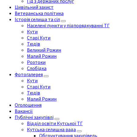
Гід з держаних послуг
Цивільний захист
Ветеранська політика
Історія селища та сіл
Населені пункти у підпорядкуванні ТГ
Кути
Старі Кути
Тюдів
Великий Рожин
Малий Рожин
Розтоки
Слобідка
Фотогалерея
Кути
Старі Кути
Тюдів
Малий Рожин
Оголошення
Вакансії
Публічні закупівлі
Відділ освіти Кутської ТГ
Кутська селищна рада
Обгрунтування закупівель