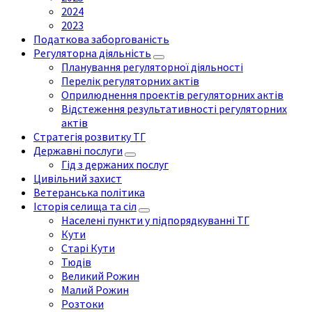
2024
2023
Податкова заборгованість
Регуляторна діяльність
Планування регуляторної діяльності
Перелік регуляторних актів
Оприлюднення проектів регуляторних актів
Відстеження результативності регуляторних
актів
Стратегія розвитку ТГ
Державні послуги
Гід з держаних послуг
Цивільний захист
Ветеранська політика
Історія селища та сіл
Населені пункти у підпорядкуванні ТГ
Кути
Старі Кути
Тюдів
Великий Рожин
Малий Рожин
Розтоки