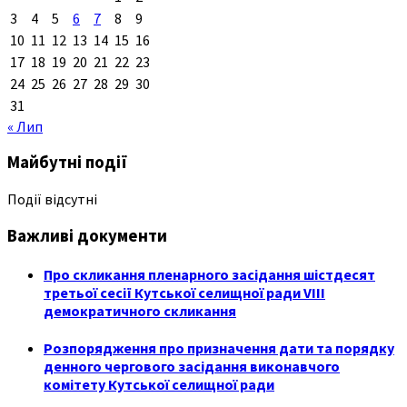
3
4
5
6
7
8
9
10
11
12
13
14
15
16
17
18
19
20
21
22
23
24
25
26
27
28
29
30
31
« Лип
Майбутні події
Події відсутні
Важливі документи
Про скликання пленарного засідання шістдесят
третьої сесії Кутської селищної ради VIII
демократичного скликання
Розпорядження про призначення дати та порядку
денного чергового засідання виконавчого
комітету Кутської селищної ради