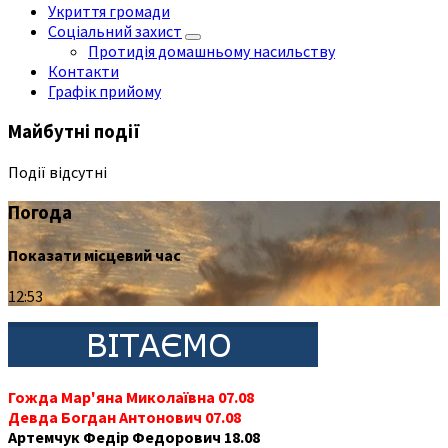
Укриття громади
Соціальний захист
Протидія домашньому насильству
Контакти
Графік прийому
Майбутні події
Події відсутні
Погода
Показати місцевий час
12:53
Гожда Мар'яна Миколаївна 07.08
Девда Богдан Антонович 07.08
Артемчук Федір Федорович 18.08