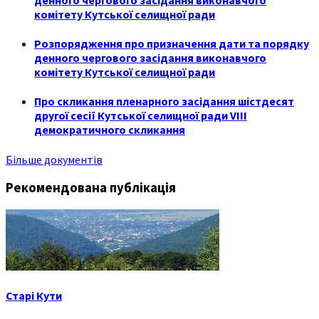
комітету Кутської селищної ради
Розпорядження про призначення дати та порядку
денного чергового засідання виконавчого
комітету Кутської селищної ради
Про скликання пленарного засідання шістдесят
другої сесії Кутської селищної ради VIII
демократичного скликання
Більше документів
Рекомендована публікація
Старі Кути