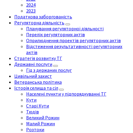
2024
2023
Податкова заборгованість
Регуляторна діяльність
Планування регуляторної діяльності
Перелік регуляторних актів
Оприлюднення проектів регуляторних актів
Відстеження результативності регуляторних
актів
Стратегія розвитку ТГ
Державні послуги
Гід з держаних послуг
Цивільний захист
Ветеранська політика
Історія селища та сіл
Населені пункти у підпорядкуванні ТГ
Кути
Старі Кути
Тюдів
Великий Рожин
Малий Рожин
Розтоки