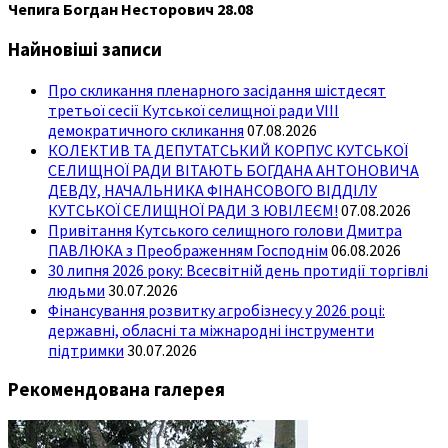
Чепига Богдан Несторович 28.08
Найновіші записи
Про скликання пленарного засідання шістдесят
третьої сесії Кутської селищної ради VIII
демократичного скликання
07.08.2026
КОЛЕКТИВ ТА ДЕПУТАТСЬКИЙ КОРПУС КУТСЬКОЇ
СЕЛИЩНОЇ РАДИ ВІТАЮТЬ БОГДАНА АНТОНОВИЧА
ДЕВДУ, НАЧАЛЬНИКА ФІНАНСОВОГО ВІДДІЛУ
КУТСЬКОЇ СЕЛИЩНОЇ РАДИ З ЮВІЛЕЄМ!
07.08.2026
Привітання Кутського селищного голови Дмитра
ПАВЛЮКА з Преображенням Господнім
06.08.2026
30 липня 2026 року: Всесвітній день протидії торгівлі
людьми
30.07.2026
Фінансування розвитку агробізнесу у 2026 році:
державні, обласні та міжнародні інструменти
підтримки
30.07.2026
Рекомендована галерея