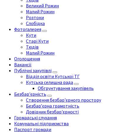
Великий Рожин
Малий Рожин
Розтоки
Слобідка
Фотогалерея
Кути
Старі Кути
Тюдів
Малий Рожин
Оголошення
Вакансії
Публічні закупівлі
Відділ освіти Кутської ТГ
Кутська селищна рада
Обгрунтування закупівель
Безбар'єрність
Створення безбар'єрного простору
Безбар’єрна грамотність
Довідник безбар'єрності
Громадські слухання
Комунальні підприємства
Паспорт громади