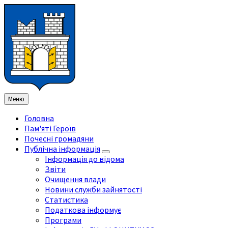
Перейти
Перейдіть
Перейдіть
Перейти
до
на
на
до
змісту
ліву
праву
нижнього
бічну
бічну
колонтитула
панель
панель
Меню
Головна
Пам'яті Героїв
Почесні громадяни
Публічна інформація
Інформація до відома
Звіти
Очищення влади
Новини служби зайнятості
Статистика
Податкова інформує
Програми