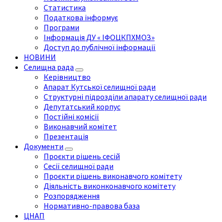
Статистика
Податкова інформує
Програми
Інформація ДУ « ІФОЦКПХМОЗ»
Доступ до публічної інформації
НОВИНИ
Селищна рада
Керівництво
Апарат Кутської селищної ради
Структурні підрозділи апарату селищної ради
Депутатський корпус
Постійні комісії
Виконавчий комітет
Презентація
Документи
Проєкти рішень сесій
Сесії селищної ради
Проєкти рішень виконавчого комітету
Діяльність виконконавчого комітету
Розпорядження
Нормативно-правова база
ЦНАП