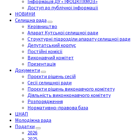
Інформація ДУ « ІФОЦКПХМОЗ»
Доступ до публічної інформації
НОВИНИ
Селищна рада
Керівництво
Апарат Кутської селищної ради
Структурні підрозділи апарату селищної ради
Депутатський корпус
Постійні комісії
Виконавчий комітет
Презентація
Документи
Проєкти рішень сесій
Сесії селищної ради
Проєкти рішень виконавчого комітету
Діяльність виконконавчого комітету
Розпорядження
Нормативно-правова база
ЦНАП
Молодіжна рада
Податки
2026
2025