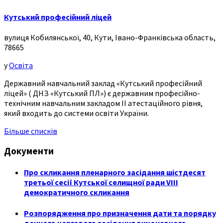
Кутський професійний ліцей
вулиця Кобилянської, 40, Кути, Івано-Франківська область,
78665
у
Освіта
Державний навчальний заклад «Кутський професійний
ліцей» ( ДНЗ «Кутський ПЛ») є державним професійно-
технічним навчальним закладом ІІ атестаційного рівня,
який входить до системи освіти України.
Більше списків
Документи
Про скликання пленарного засідання шістдесят
третьої сесії Кутської селищної ради VIII
демократичного скликання
Розпорядження про призначення дати та порядку
денного чергового засідання виконавчого