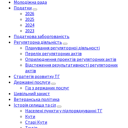
Молодіжна рада
Податки
2026
2025
2024
2023
Податкова заборгованість
Регуляторна діяльність
Планування регуляторної діяльності
Перелік регуляторних актів
Оприлюднення проектів регуляторних актів
Відстеження результативності регуляторних
актів
Стратегія розвитку ТГ
Державні послуги
Гід з держаних послуг
Цивільний захист
Ветеранська політика
Історія селища та сіл
Населені пункти у підпорядкуванні ТГ
Кути
Старі Кути
Тюдів