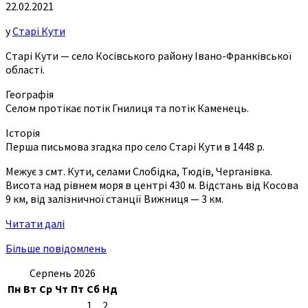
22.02.2021
у
Старі Кути
Старі Кути — село Косівського району Івано-Франківської
області.
Географія
Селом протікає потік Гнилиця та потік Каменець.
Історія
Перша письмова згадка про село Старі Кути в 1448 р.
Межує з смт. Кути, селами Слобідка, Тюдів, Черганівка.
Висота над рівнем моря в центрі 430 м. Відстань від Косова
9 км, від залізничної станції Вижниця — 3 км.
Читати далі
Більше повідомлень
Серпень 2026
Пн
Вт
Ср
Чт
Пт
Сб
Нд
1
2