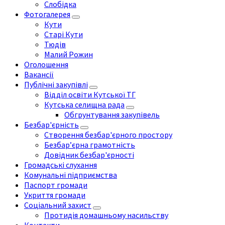
Слобідка
Фотогалерея
Кути
Старі Кути
Тюдів
Малий Рожин
Оголошення
Вакансії
Публічні закупівлі
Відділ освіти Кутської ТГ
Кутська селищна рада
Обгрунтування закупівель
Безбар'єрність
Створення безбар'єрного простору
Безбар’єрна грамотність
Довідник безбар'єрності
Громадські слухання
Комунальні підприємства
Паспорт громади
Укриття громади
Соціальний захист
Протидія домашньому насильству