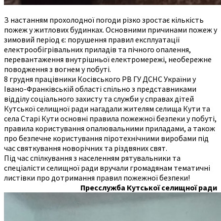
З настанням прохолодної погоди різко зростає кількість
пожеж у житлових будинках. Основними причинами пожеж у
зимовий період є: порушення правил експлуатації
електрообігрівальних приладів та пічного опалення,
перевантаження внутрішньої електромережі, необережне
поводження з вогнем у побуті.
8 грудня працівники Косівського РВ ГУ ДСНС України у
Івано-Франківській області спільно з представниками
відділу соціального захисту та служби у справах дітей
Кутської селищної ради нагадали жителям селища Кути та
села Старі Кути основні правила пожежної безпеки у побуті,
правила користування опалювальними приладами, а також
про безпечне користування піротехнічними виробами під
час святкування новорічних та різдвяних свят.
Під час спілкування з населенням рятувальники та
спеціалісти селищної ради вручали громадянам тематичні
листівки про дотримання правил пожежної безпеки!
Пресслужба Кутської селищної ради