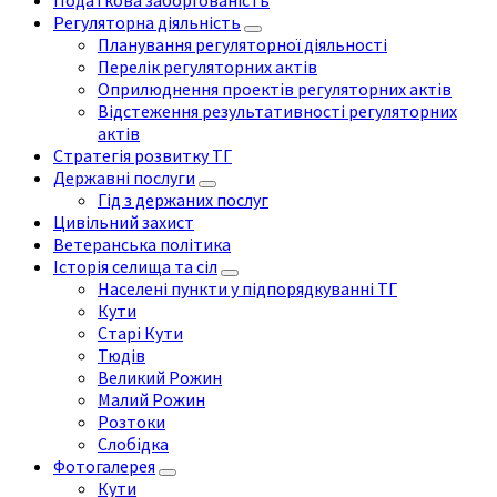
Податкова заборгованість
Регуляторна діяльність
Планування регуляторної діяльності
Перелік регуляторних актів
Оприлюднення проектів регуляторних актів
Відстеження результативності регуляторних
актів
Стратегія розвитку ТГ
Державні послуги
Гід з держаних послуг
Цивільний захист
Ветеранська політика
Історія селища та сіл
Населені пункти у підпорядкуванні ТГ
Кути
Старі Кути
Тюдів
Великий Рожин
Малий Рожин
Розтоки
Слобідка
Фотогалерея
Кути