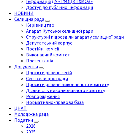
Інформація ДУ « ІФОЦКПХМОЗ»
Доступ до публічної інформації
НОВИНИ
Селищна рада
Керівництво
Апарат Кутської селищної ради
Структурні підрозділи апарату селищної ради
Депутатський корпус
Постійні комісії
Виконавчий комітет
Презентація
Документи
Проєкти рішень сесій
Сесії селищної ради
Проєкти рішень виконавчого комітету
Діяльність виконконавчого комітету
Розпорядження
Нормативно-правова база
ЦНАП
Молодіжна рада
Податки
2026
2025