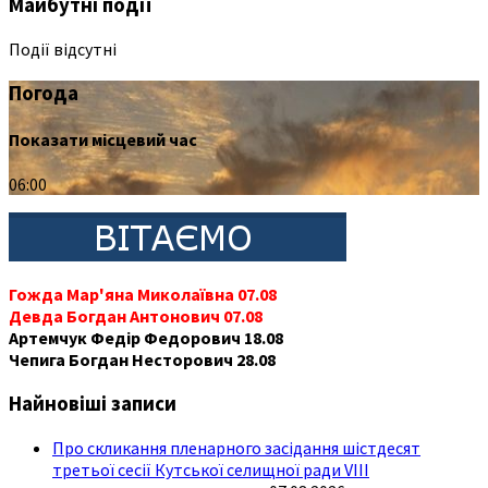
Майбутні події
Події відсутні
Погода
Показати місцевий час
06:00
Гожда Мар'яна Миколаївна 07.08
Девда Богдан Антонович 07.08
Артемчук Федір Федорович 18.08
Чепига Богдан Несторович 28.08
Найновіші записи
Про скликання пленарного засідання шістдесят
третьої сесії Кутської селищної ради VIII