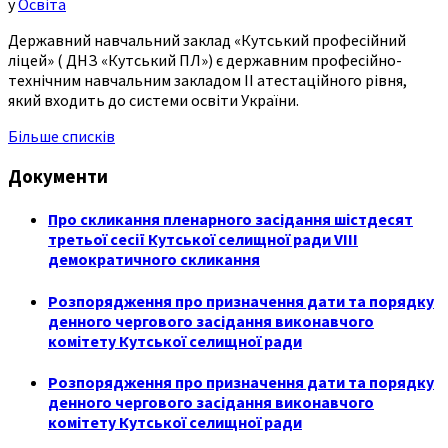
у
Освіта
Державний навчальний заклад «Кутський професійний
ліцей» ( ДНЗ «Кутський ПЛ») є державним професійно-
технічним навчальним закладом ІІ атестаційного рівня,
який входить до системи освіти України.
Більше списків
Документи
Про скликання пленарного засідання шістдесят
третьої сесії Кутської селищної ради VIII
демократичного скликання
Розпорядження про призначення дати та порядку
денного чергового засідання виконавчого
комітету Кутської селищної ради
Розпорядження про призначення дати та порядку
денного чергового засідання виконавчого
комітету Кутської селищної ради