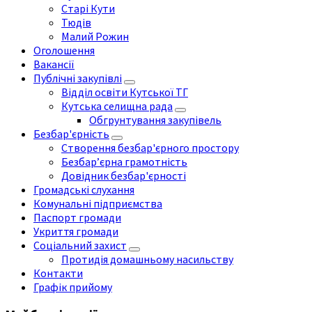
Старі Кути
Тюдів
Малий Рожин
Оголошення
Вакансії
Публічні закупівлі
Відділ освіти Кутської ТГ
Кутська селищна рада
Обгрунтування закупівель
Безбар'єрність
Створення безбар'єрного простору
Безбар’єрна грамотність
Довідник безбар'єрності
Громадські слухання
Комунальні підприємства
Паспорт громади
Укриття громади
Соціальний захист
Протидія домашньому насильству
Контакти
Графік прийому