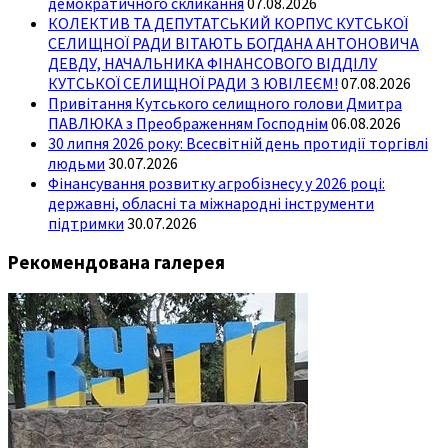
демократичного скликання
07.08.2026
КОЛЕКТИВ ТА ДЕПУТАТСЬКИЙ КОРПУС КУТСЬКОЇ
СЕЛИЩНОЇ РАДИ ВІТАЮТЬ БОГДАНА АНТОНОВИЧА
ДЕВДУ, НАЧАЛЬНИКА ФІНАНСОВОГО ВІДДІЛУ
КУТСЬКОЇ СЕЛИЩНОЇ РАДИ З ЮВІЛЕЄМ!
07.08.2026
Привітання Кутського селищного голови Дмитра
ПАВЛЮКА з Преображенням Господнім
06.08.2026
30 липня 2026 року: Всесвітній день протидії торгівлі
людьми
30.07.2026
Фінансування розвитку агробізнесу у 2026 році:
державні, обласні та міжнародні інструменти
підтримки
30.07.2026
Рекомендована галерея