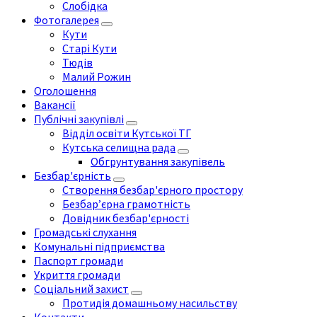
Слобідка
Фотогалерея
Кути
Старі Кути
Тюдів
Малий Рожин
Оголошення
Вакансії
Публічні закупівлі
Відділ освіти Кутської ТГ
Кутська селищна рада
Обгрунтування закупівель
Безбар'єрність
Створення безбар'єрного простору
Безбар’єрна грамотність
Довідник безбар'єрності
Громадські слухання
Комунальні підприємства
Паспорт громади
Укриття громади
Соціальний захист
Протидія домашньому насильству