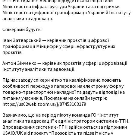
е-ТТН в Україні». Вебінар відбудеться за ініціативи
Міністерства інфраструктури України та за підтримки
Міністерства цифрової трансформації України й Інституту
аналітики та адвокації.
Спікерами будуть:
Іван Затварський — керівник проєктів цифрової
трансформації Мінцифри у сфері інфраструктурних
проєктів.
Антон Зінченко — керівник проєктів у сфері цифровізації
Інституту аналітики та адвокації.
Під час заходу спікери чітко та кваліфіковано пояснять
особливості переходу з паперової на електронну форму
товарно-транспортної накладної та дадуть відповіді на
питання учасників. Посилання на онлайн зустріч:
https://us02web.zoom.us/j/87453103179
Зазначимо, що на період пілоту команда ГО “Інститут
аналітики та адвокації” є адміністратором системи е-TTН.
Впровадження системи е-TTН здійснюється за підтримки
USAID/UK aid проєкту “Прозорість та підзвітність у