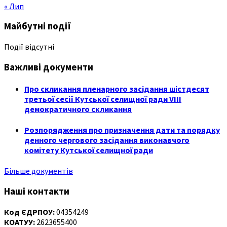
« Лип
Майбутні події
Події відсутні
Важливі документи
Про скликання пленарного засідання шістдесят
третьої сесії Кутської селищної ради VIII
демократичного скликання
Розпорядження про призначення дати та порядку
денного чергового засідання виконавчого
комітету Кутської селищної ради
Більше документів
Наші контакти
Код ЄДРПОУ:
04354249
КОАТУУ:
2623655400