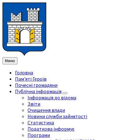
Перейти
Перейдіть
Перейдіть
Перейти
до
на
на
до
змісту
ліву
праву
нижнього
бічну
бічну
колонтитула
панель
панель
Меню
Головна
Пам'яті Героїв
Почесні громадяни
Публічна інформація
Інформація до відома
Звіти
Очищення влади
Новини служби зайнятості
Статистика
Податкова інформує
Програми