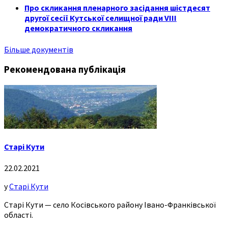
Про скликання пленарного засідання шістдесят
другої сесії Кутської селищної ради VIII
демократичного скликання
Більше документів
Рекомендована публікація
Старі Кути
22.02.2021
у
Старі Кути
Старі Кути — село Косівського району Івано-Франківської
області.