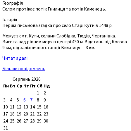
Географія
Селом протікає потік Гнилиця та потік Каменець.
Історія
Перша письмова згадка про село Старі Кути в 1448 р.
Межує з смт. Кути, селами Слобідка, Тюдів, Черганівка.
Висота над рівнем моря в центрі 430 м. Відстань від Косова
9 км, від залізничної станції Вижниця — 3 км.
Читати далі
Більше повідомлень
Серпень 2026
Пн
Вт
Ср
Чт
Пт
Сб
Нд
1
2
3
4
5
6
7
8
9
10
11
12
13
14
15
16
17
18
19
20
21
22
23
24
25
26
27
28
29
30
31