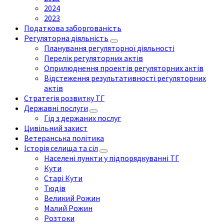
2024
2023
Податкова заборгованість
Регуляторна діяльність
Планування регуляторної діяльності
Перелік регуляторних актів
Оприлюднення проектів регуляторних актів
Відстеження результативності регуляторних
актів
Стратегія розвитку ТГ
Державні послуги
Гід з держаних послуг
Цивільний захист
Ветеранська політика
Історія селища та сіл
Населені пункти у підпорядкуванні ТГ
Кути
Старі Кути
Тюдів
Великий Рожин
Малий Рожин
Розтоки