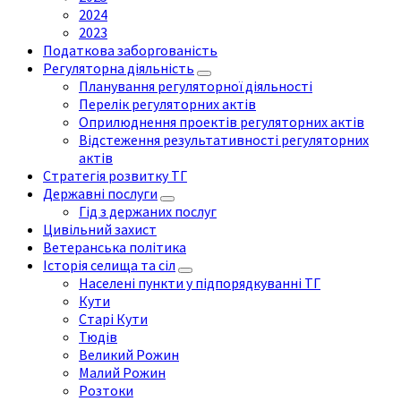
2024
2023
Податкова заборгованість
Регуляторна діяльність
Планування регуляторної діяльності
Перелік регуляторних актів
Оприлюднення проектів регуляторних актів
Відстеження результативності регуляторних
актів
Стратегія розвитку ТГ
Державні послуги
Гід з держаних послуг
Цивільний захист
Ветеранська політика
Історія селища та сіл
Населені пункти у підпорядкуванні ТГ
Кути
Старі Кути
Тюдів
Великий Рожин
Малий Рожин
Розтоки