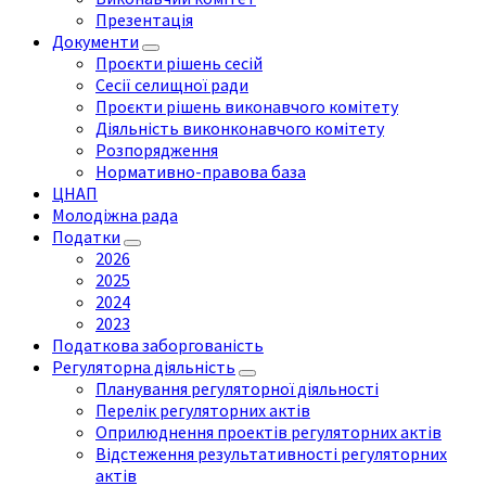
Презентація
Документи
Проєкти рішень сесій
Сесії селищної ради
Проєкти рішень виконавчого комітету
Діяльність виконконавчого комітету
Розпорядження
Нормативно-правова база
ЦНАП
Молодіжна рада
Податки
2026
2025
2024
2023
Податкова заборгованість
Регуляторна діяльність
Планування регуляторної діяльності
Перелік регуляторних актів
Оприлюднення проектів регуляторних актів
Відстеження результативності регуляторних
актів