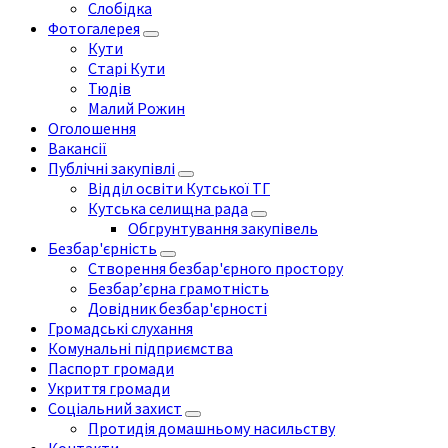
Слобідка
Фотогалерея
Кути
Старі Кути
Тюдів
Малий Рожин
Оголошення
Вакансії
Публічні закупівлі
Відділ освіти Кутської ТГ
Кутська селищна рада
Обгрунтування закупівель
Безбар'єрність
Створення безбар'єрного простору
Безбар’єрна грамотність
Довідник безбар'єрності
Громадські слухання
Комунальні підприємства
Паспорт громади
Укриття громади
Соціальний захист
Протидія домашньому насильству