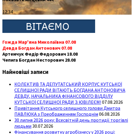
12:34
Гожда Мар'яна Миколаївна 07.08
Девда Богдан Антонович 07.08
Артемчук Федір Федорович 18.08
Чепига Богдан Несторович 28.08
Найновіші записи
КОЛЕКТИВ ТА ДЕПУТАТСЬКИЙ КОРПУС КУТСЬКОЇ
СЕЛИЩНОЇ РАДИ ВІТАЮТЬ БОГДАНА АНТОНОВИЧА
ДЕВДУ, НАЧАЛЬНИКА ФІНАНСОВОГО ВІДДІЛУ
КУТСЬКОЇ СЕЛИЩНОЇ РАДИ З ЮВІЛЕЄМ!
07.08.2026
Привітання Кутського селищного голови Дмитра
ПАВЛЮКА з Преображенням Господнім
06.08.2026
30 липня 2026 року: Всесвітній день протидії торгівлі
людьми
30.07.2026
Фінансування розвитку агробізнесу у 2026 році: