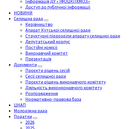
Інформація ДУ « ІФОЦКПХМОЗ»
Доступ до публічної інформації
НОВИНИ
Селищна рада
Керівництво
Апарат Кутської селищної ради
Структурні підрозділи апарату селищної ради
Депутатський корпус
Постійні комісії
Виконавчий комітет
Презентація
Документи
Проєкти рішень сесій
Сесії селищної ради
Проєкти рішень виконавчого комітету
Діяльність виконконавчого комітету
Розпорядження
Нормативно-правова база
ЦНАП
Молодіжна рада
Податки
2026
2025