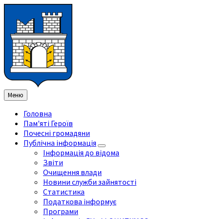
Перейти
Перейдіть
Перейдіть
Перейти
до
на
на
до
змісту
ліву
праву
нижнього
бічну
бічну
колонтитула
панель
панель
Меню
Головна
Пам'яті Героїв
Почесні громадяни
Публічна інформація
Інформація до відома
Звіти
Очищення влади
Новини служби зайнятості
Статистика
Податкова інформує
Програми