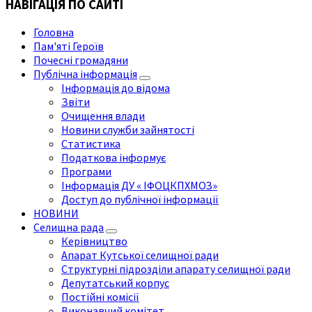
НАВІГАЦІЯ ПО САЙТІ
Головна
Пам'яті Героїв
Почесні громадяни
Публічна інформація
Інформація до відома
Звіти
Очищення влади
Новини служби зайнятості
Статистика
Податкова інформує
Програми
Інформація ДУ « ІФОЦКПХМОЗ»
Доступ до публічної інформації
НОВИНИ
Селищна рада
Керівництво
Апарат Кутської селищної ради
Структурні підрозділи апарату селищної ради
Депутатський корпус
Постійні комісії
Виконавчий комітет