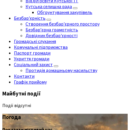
Відділ освіти Кутської ТГ
Кутська селищна рада
Обгрунтування закупівель
Безбар'єрність
Створення безбар'єрного простору
Безбар’єрна грамотність
Довідник безбар'єрності
Громадські слухання
Комунальні підприємства
Паспорт громади
Укриття громади
Соціальний захист
Протидія домашньому насильству
Контакти
Графік прийому
Майбутні події
Події відсутні
Погода
Показати місцевий час