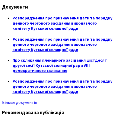
Документи
Розпорядження про призначення дати та порядку
денного чергового засідання виконавчого
комітету Кутської селищної ради
Розпорядження про призначення дати та порядку
денного чергового засідання виконавчого
комітету Кутської селищної ради
Про скликання пленарного засідання шістдесят
другої сесії Кутської селищної ради VIII
демократичного скликання
Розпорядження про призначення дати та порядку
денного чергового засідання виконавчого
комітету Кутської селищної ради
Більше документів
Рекомендована публікація