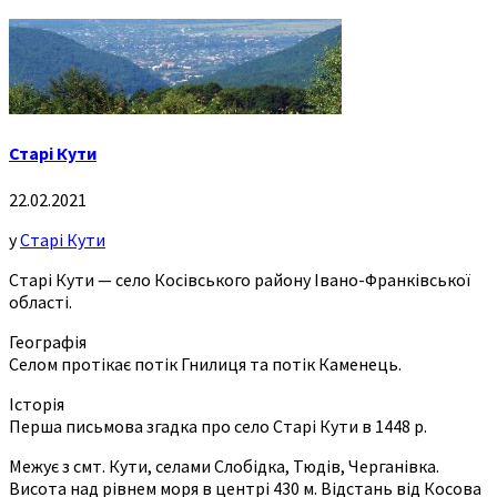
Старі Кути
22.02.2021
у
Старі Кути
Старі Кути — село Косівського району Івано-Франківської
області.
Географія
Селом протікає потік Гнилиця та потік Каменець.
Історія
Перша письмова згадка про село Старі Кути в 1448 р.
Межує з смт. Кути, селами Слобідка, Тюдів, Черганівка.
Висота над рівнем моря в центрі 430 м. Відстань від Косова