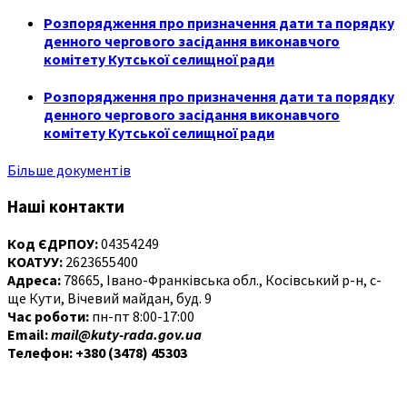
Розпорядження про призначення дати та порядку
денного чергового засідання виконавчого
комітету Кутської селищної ради
Розпорядження про призначення дати та порядку
денного чергового засідання виконавчого
комітету Кутської селищної ради
Більше документів
Наші контакти
Код ЄДРПОУ:
04354249
КОАТУУ:
2623655400
Адреса:
78665, Івано-Франківська обл., Косівський р-н, с-
ще Кути, Вічевий майдан, буд. 9
Час роботи:
пн-пт 8:00-17:00
Email:
mail@kuty-rada.gov.ua
Телефон: +380 (3478) 45303