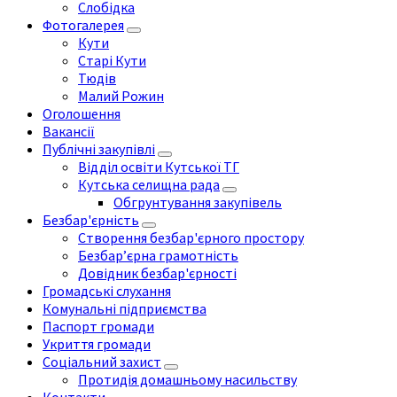
Слобідка
Фотогалерея
Кути
Старі Кути
Тюдів
Малий Рожин
Оголошення
Вакансії
Публічні закупівлі
Відділ освіти Кутської ТГ
Кутська селищна рада
Обгрунтування закупівель
Безбар'єрність
Створення безбар'єрного простору
Безбар’єрна грамотність
Довідник безбар'єрності
Громадські слухання
Комунальні підприємства
Паспорт громади
Укриття громади
Соціальний захист
Протидія домашньому насильству