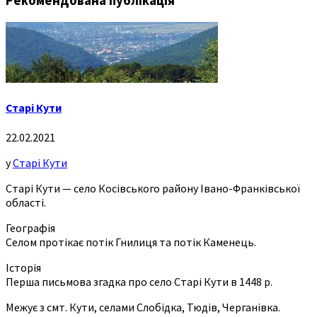
Рекомендована публікація
Старі Кути
22.02.2021
у
Старі Кути
Старі Кути — село Косівського району Івано-Франківської
області.
Географія
Селом протікає потік Гнилиця та потік Каменець.
Історія
Перша письмова згадка про село Старі Кути в 1448 р.
Межує з смт. Кути, селами Слобідка, Тюдів, Черганівка.