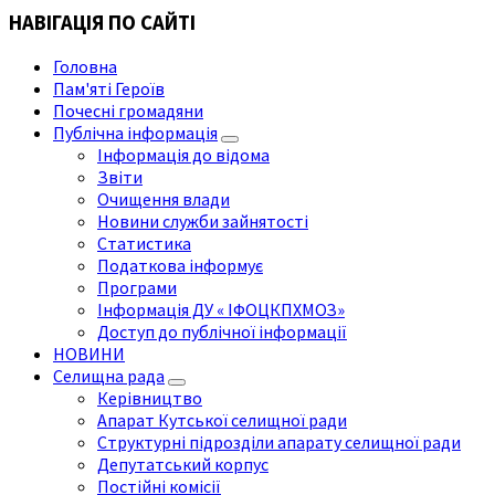
НАВІГАЦІЯ ПО САЙТІ
Головна
Пам'яті Героїв
Почесні громадяни
Публічна інформація
Інформація до відома
Звіти
Очищення влади
Новини служби зайнятості
Статистика
Податкова інформує
Програми
Інформація ДУ « ІФОЦКПХМОЗ»
Доступ до публічної інформації
НОВИНИ
Селищна рада
Керівництво
Апарат Кутської селищної ради
Структурні підрозділи апарату селищної ради
Депутатський корпус
Постійні комісії