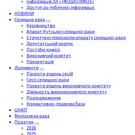
Інформація ДУ « ІФОЦКПХМОЗ»
Доступ до публічної інформації
НОВИНИ
Селищна рада
Керівництво
Апарат Кутської селищної ради
Структурні підрозділи апарату селищної ради
Депутатський корпус
Постійні комісії
Виконавчий комітет
Презентація
Документи
Проєкти рішень сесій
Сесії селищної ради
Проєкти рішень виконавчого комітету
Діяльність виконконавчого комітету
Розпорядження
Нормативно-правова база
ЦНАП
Молодіжна рада
Податки
2026
2025