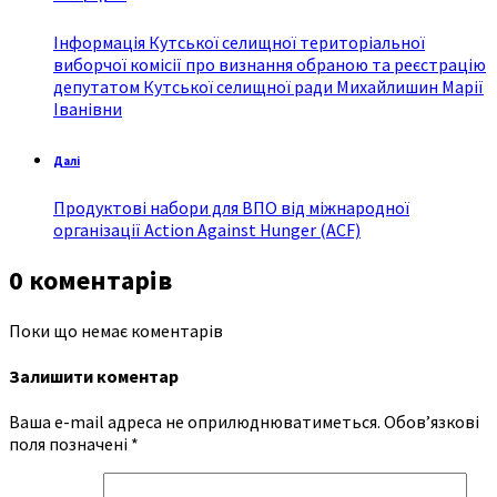
Інформація Кутської селищної територіальної
виборчої комісії про визнання обраною та реєстрацію
депутатом Кутської селищної ради Михайлишин Марії
Іванівни
Далі
Продуктові набори для ВПО від міжнародної
організації Action Against Hunger (ACF)
0 коментарів
Поки що немає коментарів
Залишити коментар
Ваша e-mail адреса не оприлюднюватиметься.
Обов’язкові
поля позначені
*