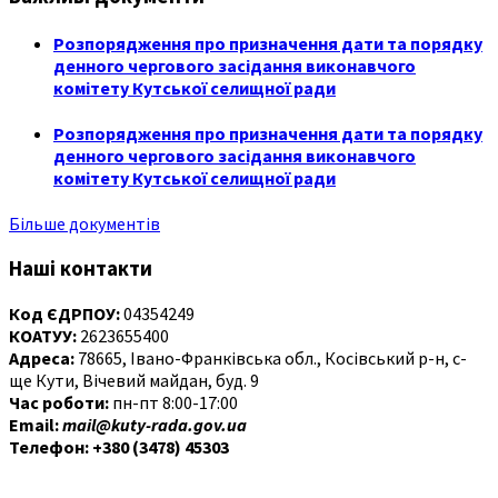
Розпорядження про призначення дати та порядку
денного чергового засідання виконавчого
комітету Кутської селищної ради
Розпорядження про призначення дати та порядку
денного чергового засідання виконавчого
комітету Кутської селищної ради
Більше документів
Наші контакти
Код ЄДРПОУ:
04354249
КОАТУУ:
2623655400
Адреса:
78665, Івано-Франківська обл., Косівський р-н, с-
ще Кути, Вічевий майдан, буд. 9
Час роботи:
пн-пт 8:00-17:00
Email:
mail@kuty-rada.gov.ua
Телефон: +380 (3478) 45303