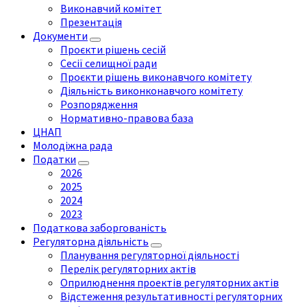
Виконавчий комітет
Презентація
Документи
Проєкти рішень сесій
Сесії селищної ради
Проєкти рішень виконавчого комітету
Діяльність виконконавчого комітету
Розпорядження
Нормативно-правова база
ЦНАП
Молодіжна рада
Податки
2026
2025
2024
2023
Податкова заборгованість
Регуляторна діяльність
Планування регуляторної діяльності
Перелік регуляторних актів
Оприлюднення проектів регуляторних актів
Відстеження результативності регуляторних