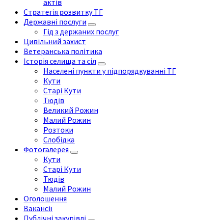
актів
Стратегія розвитку ТГ
Державні послуги
Гід з держаних послуг
Цивільний захист
Ветеранська політика
Історія селища та сіл
Населені пункти у підпорядкуванні ТГ
Кути
Старі Кути
Тюдів
Великий Рожин
Малий Рожин
Розтоки
Слобідка
Фотогалерея
Кути
Старі Кути
Тюдів
Малий Рожин
Оголошення
Вакансії
Публічні закупівлі