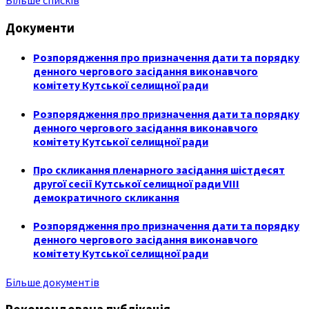
Більше списків
Документи
Розпорядження про призначення дати та порядку
денного чергового засідання виконавчого
комітету Кутської селищної ради
Розпорядження про призначення дати та порядку
денного чергового засідання виконавчого
комітету Кутської селищної ради
Про скликання пленарного засідання шістдесят
другої сесії Кутської селищної ради VIII
демократичного скликання
Розпорядження про призначення дати та порядку
денного чергового засідання виконавчого
комітету Кутської селищної ради
Більше документів