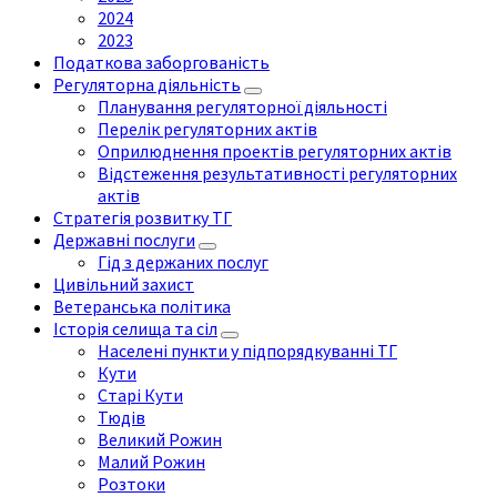
2024
2023
Податкова заборгованість
Регуляторна діяльність
Планування регуляторної діяльності
Перелік регуляторних актів
Оприлюднення проектів регуляторних актів
Відстеження результативності регуляторних
актів
Стратегія розвитку ТГ
Державні послуги
Гід з держаних послуг
Цивільний захист
Ветеранська політика
Історія селища та сіл
Населені пункти у підпорядкуванні ТГ
Кути
Старі Кути
Тюдів
Великий Рожин
Малий Рожин
Розтоки