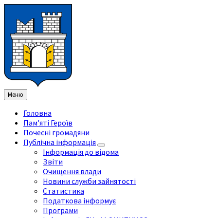
Перейти
Перейдіть
Перейдіть
Перейти
до
на
на
до
змісту
ліву
праву
нижнього
бічну
бічну
колонтитула
панель
панель
Меню
Головна
Пам'яті Героїв
Почесні громадяни
Публічна інформація
Інформація до відома
Звіти
Очищення влади
Новини служби зайнятості
Статистика
Податкова інформує
Програми