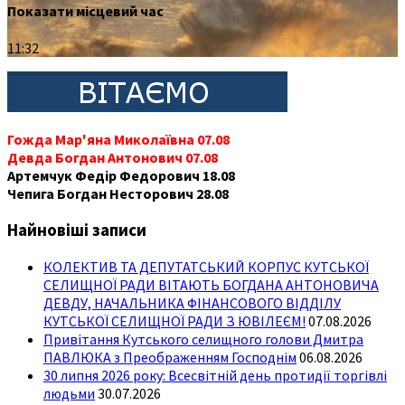
Показати місцевий час
11:32
Гожда Мар'яна Миколаївна 07.08
Девда Богдан Антонович 07.08
Артемчук Федір Федорович 18.08
Чепига Богдан Несторович 28.08
Найновіші записи
КОЛЕКТИВ ТА ДЕПУТАТСЬКИЙ КОРПУС КУТСЬКОЇ
СЕЛИЩНОЇ РАДИ ВІТАЮТЬ БОГДАНА АНТОНОВИЧА
ДЕВДУ, НАЧАЛЬНИКА ФІНАНСОВОГО ВІДДІЛУ
КУТСЬКОЇ СЕЛИЩНОЇ РАДИ З ЮВІЛЕЄМ!
07.08.2026
Привітання Кутського селищного голови Дмитра
ПАВЛЮКА з Преображенням Господнім
06.08.2026
30 липня 2026 року: Всесвітній день протидії торгівлі
людьми
30.07.2026