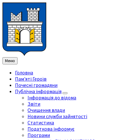
Перейти
Перейдіть
Перейдіть
Перейти
до
на
на
до
змісту
ліву
праву
нижнього
бічну
бічну
колонтитула
панель
панель
Меню
Головна
Пам'яті Героїв
Почесні громадяни
Публічна інформація
Інформація до відома
Звіти
Очищення влади
Новини служби зайнятості
Статистика
Податкова інформує
Програми