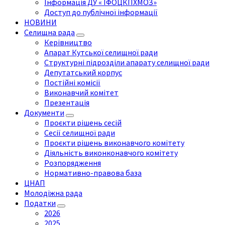
Інформація ДУ « ІФОЦКПХМОЗ»
Доступ до публічної інформації
НОВИНИ
Селищна рада
Керівництво
Апарат Кутської селищної ради
Структурні підрозділи апарату селищної ради
Депутатський корпус
Постійні комісії
Виконавчий комітет
Презентація
Документи
Проєкти рішень сесій
Сесії селищної ради
Проєкти рішень виконавчого комітету
Діяльність виконконавчого комітету
Розпорядження
Нормативно-правова база
ЦНАП
Молодіжна рада
Податки
2026
2025