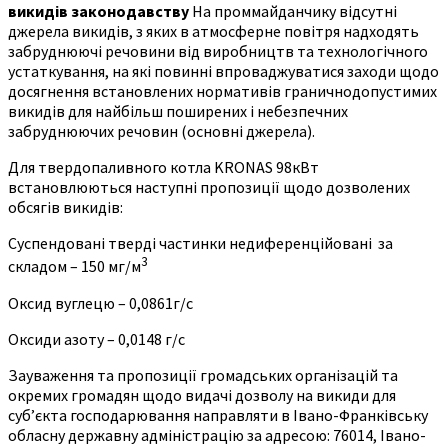
викидів законодавству
На проммайданчику відсутні
джерела викидів, з яких в атмосферне повітря надходять
забруднюючі речовини від виробництв та технологічного
устаткування, на які повинні впроваджуватися заходи щодо
досягнення встановлених нормативів граничнодопустимих
викидів для найбільш поширених і небезпечних
забруднюючих речовин (основні джерела).
Для твердопаливного котла KRONAS 98кВт
встановлюються наступні пропозиції щодо дозволених
обсягів викидів:
Суспендовані тверді частинки недиференційовані за
3
складом – 150 мг/м
Оксид вуглецю – 0,0861г/с
Оксиди азоту – 0,0148 г/с
Зауваження та пропозиції громадських організацій та
окремих громадян щодо видачі дозволу на викиди для
суб’єкта господарювання направляти в Івано-Франківську
обласну державну адміністрацію за адресою: 76014, Івано-