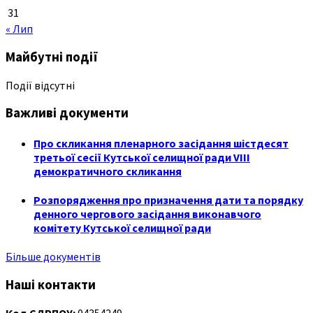
31
« Лип
Майбутні події
Події відсутні
Важливі документи
Про скликання пленарного засідання шістдесят
третьої сесії Кутської селищної ради VIII
демократичного скликання
Розпорядження про призначення дати та порядку
денного чергового засідання виконавчого
комітету Кутської селищної ради
Більше документів
Наші контакти
Код ЄДРПОУ:
04354249