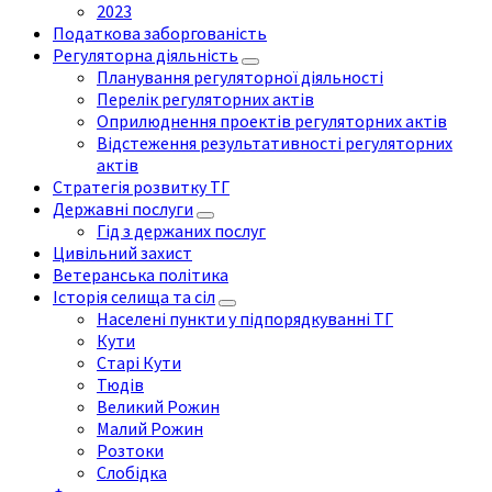
2023
Податкова заборгованість
Регуляторна діяльність
Планування регуляторної діяльності
Перелік регуляторних актів
Оприлюднення проектів регуляторних актів
Відстеження результативності регуляторних
актів
Стратегія розвитку ТГ
Державні послуги
Гід з держаних послуг
Цивільний захист
Ветеранська політика
Історія селища та сіл
Населені пункти у підпорядкуванні ТГ
Кути
Старі Кути
Тюдів
Великий Рожин
Малий Рожин
Розтоки
Слобідка