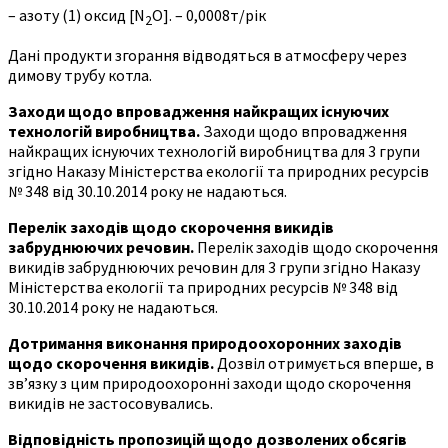
– азоту (1) оксид [N
O]. – 0,0008т/рік
2
Дані продукти згорання відводяться в атмосферу через
димову трубу котла.
Заходи щодо впровадження
найкращих існуючих
технологій виробництва.
Заходи щодо впровадження
найкращих існуючих технологій виробництва для 3 групи
згідно Наказу Міністерства екології та природних ресурсів
№ 348 від 30.10.2014 року не надаються.
Перелік заходів щодо скорочення викидів
забруднюючих речовин.
Перелік заходів щодо скорочення
викидів забруднюючих речовин для 3 групи згідно Наказу
Міністерства екології та природних ресурсів № 348 від
30.10.2014 року не надаються.
Дотримання виконання природоохоронних заходів
щодо скорочення викидів.
Дозвіл отримується вперше, в
зв’язку з цим природоохоронні заходи щодо скорочення
викидів не застосовувались.
Відповідність пропозицій щодо дозволених обсягів