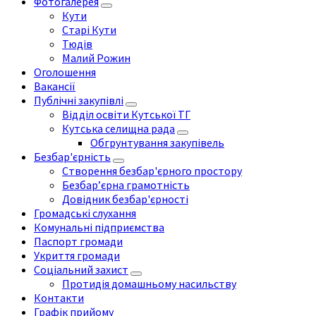
Фотогалерея
Кути
Старі Кути
Тюдів
Малий Рожин
Оголошення
Вакансії
Публічні закупівлі
Відділ освіти Кутської ТГ
Кутська селищна рада
Обгрунтування закупівель
Безбар'єрність
Створення безбар'єрного простору
Безбар’єрна грамотність
Довідник безбар'єрності
Громадські слухання
Комунальні підприємства
Паспорт громади
Укриття громади
Соціальний захист
Протидія домашньому насильству
Контакти
Графік прийому