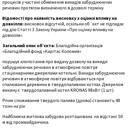
процесів у частині обмеження викидів забруднюючих
речовин протягом визначеного в дозволі терміну.
Відомості про наявність висновку з оцінки впливу на
довкілля:
висновок відсутній, оскільки об´єкт не підпадає
під дію Статті 3 Закону України «Про оцінку впливу на
довкілля».
Загальний опис об’єкта
:
Благодійна організація
«Благодійний фонд «Карітас Коломия»
порушує клопотання про видачу дозволу на викиди
забруднюючих речовин в атмосферне повітря
стаціонарними джерелами котельні. Викиди забруднюючих
речовин в атмосферне повітря відбуваються при
спалюванні деревини в твердопаливних котлах. Джерелом
викину є твердопаливний котел KRONAS 98кВт (1 шт).
Річне споживання твердого палива (дрова) становить 48
тонн на рік
Найближча житлова забудова розташована на відстані 50
м від проммайданчика.