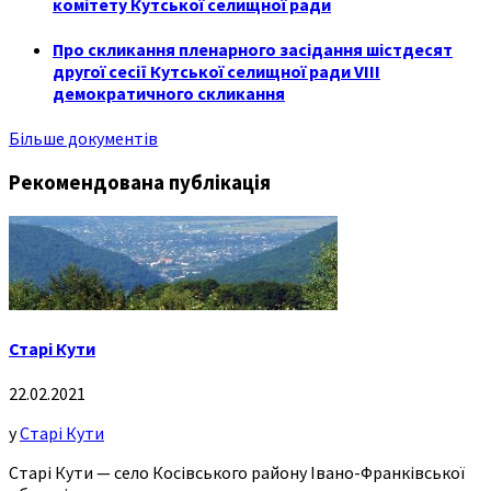
комітету Кутської селищної ради
Про скликання пленарного засідання шістдесят
другої сесії Кутської селищної ради VIII
демократичного скликання
Більше документів
Рекомендована публікація
Старі Кути
22.02.2021
у
Старі Кути
Старі Кути — село Косівського району Івано-Франківської