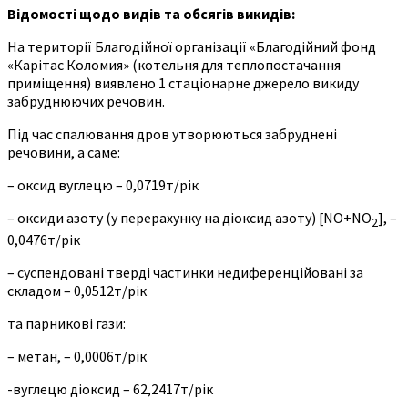
Відомості щодо видів та обсягів викидів
:
На території Благодійної організації «Благодійний фонд
«Карітас Коломия» (котельня для теплопостачання
приміщення) виявлено 1 стаціонарне джерело викиду
забруднюючих речовин.
Під час спалювання дров утворюються забруднені
речовини, а саме:
– оксид вуглецю – 0,0719т/рік
– оксиди азоту (у перерахунку на діоксид азоту) [NO+NO
], –
2
0,0476т/рік
– суспендовані тверді частинки недиференційовані за
складом – 0,0512т/рік
та парникові гази:
– метан, – 0,0006т/рік
-вуглецю діоксид – 62,2417т/рік