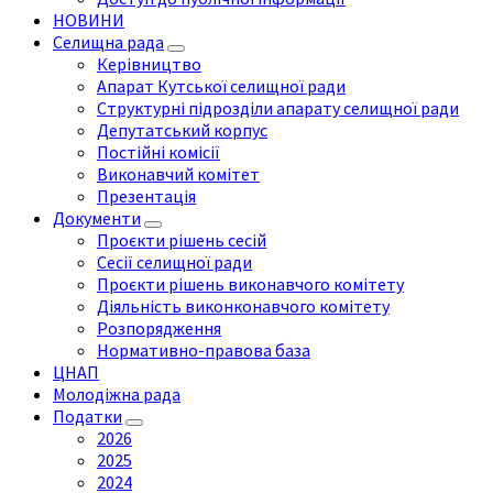
НОВИНИ
Селищна рада
Керівництво
Апарат Кутської селищної ради
Структурні підрозділи апарату селищної ради
Депутатський корпус
Постійні комісії
Виконавчий комітет
Презентація
Документи
Проєкти рішень сесій
Сесії селищної ради
Проєкти рішень виконавчого комітету
Діяльність виконконавчого комітету
Розпорядження
Нормативно-правова база
ЦНАП
Молодіжна рада
Податки
2026
2025
2024