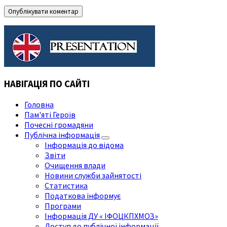
НАВІГАЦІЯ ПО САЙТІ
Головна
Пам'яті Героїв
Почесні громадяни
Публічна інформація
Інформація до відома
Звіти
Очищення влади
Новини служби зайнятості
Статистика
Податкова інформує
Програми
Інформація ДУ « ІФОЦКПХМОЗ»
Доступ до публічної інформації