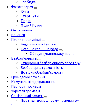
Слобідка
Фотогалерея
Кути
Старі Кути
Тюдів
Малий Рожин
Оголошення
Вакансії
Публічні закупівлі
Відділ освіти Кутської ТГ
Кутська селищна рада
Обгрунтування закупівель
Безбар'єрність
Створення безбар'єрного простору
Безбар’єрна грамотність
Довідник безбар'єрності
Громадські слухання
Комунальні підприємства
Паспорт громади
Укриття громади
Соціальний захист
Протидія домашньому насильству