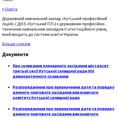
у
Освіта
Державний навчальний заклад «Кутський професійний
ліцей» ( ДНЗ «Кутський ПЛ») є державним професійно-
технічним навчальним закладом ІІ атестаційного рівня,
який входить до системи освіти України.
Більше списків
Документи
Про скликання пленарного засідання шістдесят
третьої сесії Кутської селищної ради VIII
демократичного скликання
Розпорядження про призначення дати та порядку
денного чергового засідання виконавчого
комітету Кутської селищної ради
Розпорядження про призначення дати та порядку
денного чергового засідання виконавчого