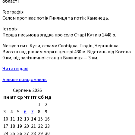
області.
Географія
Селом протікає потік Гнилиця та потік Каменець.
Історія
Перша письмова згадка про село Старі Кути в 1448 р.
Межує з смт. Кути, селами Слобідка, Тюдів, Черганівка.
Висота над рівнем моря в центрі 430 м. Відстань від Косова
9 км, від залізничної станції Вижниця — 3 км.
Читати далі
Більше повідомлень
Серпень 2026
Пн
Вт
Ср
Чт
Пт
Сб
Нд
1
2
3
4
5
6
7
8
9
10
11
12
13
14
15
16
17
18
19
20
21
22
23
24
25
26
27
28
29
30