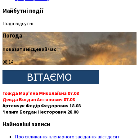
Майбутні події
Події відсутні
Погода
Показати місцевий час
08:14
Гожда Мар'яна Миколаївна 07.08
Девда Богдан Антонович 07.08
Артемчук Федір Федорович 18.08
Чепига Богдан Несторович 28.08
Найновіші записи
Про скликання пленарного засідання шістдесят