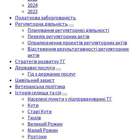
2024
2023
Податкова заборгованість
Регуляторна діяльність
Планування регуляторної діяльності
Перелік регуляторних актів
Оприлюднення проектів регуляторних актів
Відстеження результативності регуляторних
актів
Стратегія розвитку ТГ
Державні послуги
Гід з держаних послуг
Цивільний захист
Ветеранська політика
Історія селища та сіл
Населені пункти у підпорядкуванні ТГ
Кути
Старі Кути
Тюдів
Великий Рожин
Малий Рожин
Розтоки