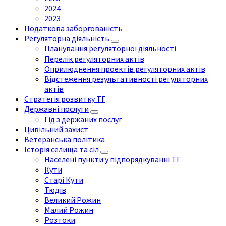
2024
2023
Податкова заборгованість
Регуляторна діяльність
Планування регуляторної діяльності
Перелік регуляторних актів
Оприлюднення проектів регуляторних актів
Відстеження результативності регуляторних
актів
Стратегія розвитку ТГ
Державні послуги
Гід з держаних послуг
Цивільний захист
Ветеранська політика
Історія селища та сіл
Населені пункти у підпорядкуванні ТГ
Кути
Старі Кути
Тюдів
Великий Рожин
Малий Рожин
Розтоки