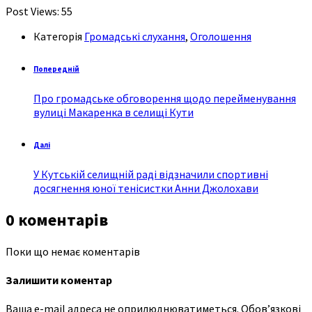
Post Views:
55
Категорія
Громадські слухання
,
Оголошення
Попередній
Про громадське обговорення щодо перейменування
вулиці Макаренка в селищі Кути
Далі
У Кутській селищній раді відзначили спортивні
досягнення юної тенісистки Анни Джолохави
0 коментарів
Поки що немає коментарів
Залишити коментар
Ваша e-mail адреса не оприлюднюватиметься.
Обов’язкові