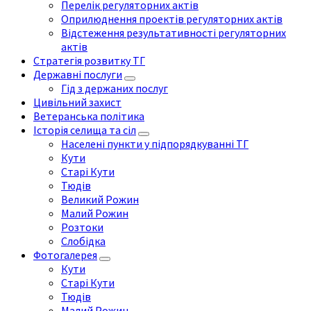
Перелік регуляторних актів
Оприлюднення проектів регуляторних актів
Відстеження результативності регуляторних
актів
Стратегія розвитку ТГ
Державні послуги
Гід з держаних послуг
Цивільний захист
Ветеранська політика
Історія селища та сіл
Населені пункти у підпорядкуванні ТГ
Кути
Старі Кути
Тюдів
Великий Рожин
Малий Рожин
Розтоки
Слобідка
Фотогалерея
Кути
Старі Кути
Тюдів
Малий Рожин