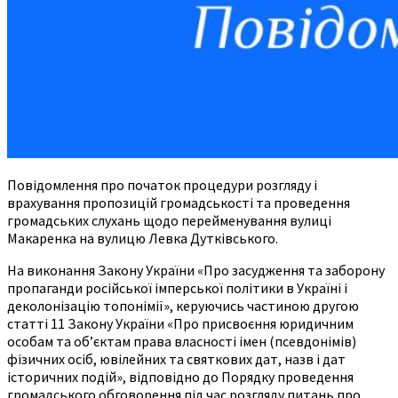
Повідомлення про початок процедури розгляду і
врахування пропозицій громадськості та проведення
громадських слухань щодо перейменування вулиці
Макаренка на вулицю Левка Дутківського.
На виконання Закону України «Про засудження та заборону
пропаганди російської імперської політики в Україні і
деколонізацію топонімії», керуючись частиною другою
статті 11 Закону України «Про присвоєння юридичним
особам та об’єктам права власності імен (псевдонімів)
фізичних осіб, ювілейних та святкових дат, назв і дат
історичних подій», відповідно до Порядку проведення
громадського обговорення під час розгляду питань про