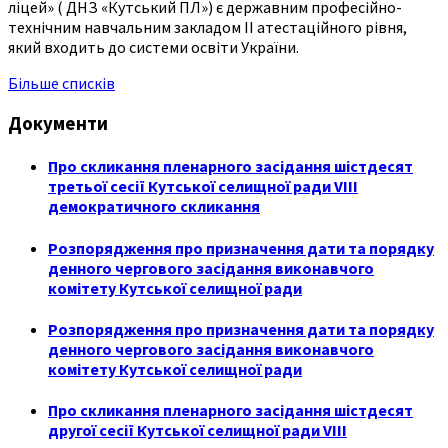
ліцей» ( ДНЗ «Кутський ПЛ») є державним професійно-
технічним навчальним закладом ІІ атестаційного рівня,
який входить до системи освіти України.
Більше списків
Документи
Про скликання пленарного засідання шістдесят
третьої сесії Кутської селищної ради VIII
демократичного скликання
Розпорядження про призначення дати та порядку
денного чергового засідання виконавчого
комітету Кутської селищної ради
Розпорядження про призначення дати та порядку
денного чергового засідання виконавчого
комітету Кутської селищної ради
Про скликання пленарного засідання шістдесят
другої сесії Кутської селищної ради VIII