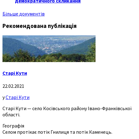
демократичного скликання
Більше документів
Рекомендована публікація
Старі Кути
22.02.2021
у
Старі Кути
Старі Кути — село Косівського району Івано-Франківської
області.
Географія
Селом протікає потік Гнилиця та потік Каменець.