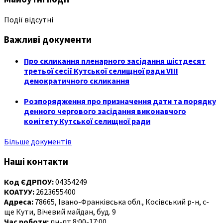
Події відсутні
Важливі документи
Про скликання пленарного засідання шістдесят
третьої сесії Кутської селищної ради VIII
демократичного скликання
Розпорядження про призначення дати та порядку
денного чергового засідання виконавчого
комітету Кутської селищної ради
Більше документів
Наші контакти
Код ЄДРПОУ:
04354249
КОАТУУ:
2623655400
Адреса:
78665, Івано-Франківська обл., Косівський р-н, с-
ще Кути, Вічевий майдан, буд. 9
Час роботи:
пн-пт 8:00-17:00