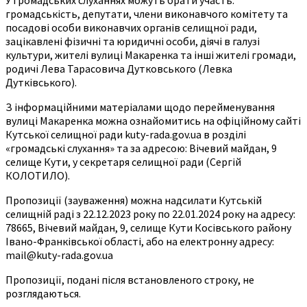
громадськість, депутати, члени виконавчого комітету та
посадові особи виконавчих органів селищної ради,
зацікавлені фізичні та юридичні особи, діячі в галузі
культури, жителі вулиці Макаренка та інші жителі громади,
родичі Лева Тарасовича Дутковського (Левка
Дутківського).
З інформаційними матеріалами щодо перейменування
вулиці Макаренка можна ознайомитись на офіційному сайті
Кутської селищної ради kuty-rada.gov.ua в розділі
«громадські слухання» та за адресою: Вічевий майдан, 9
селище Кути, у секретаря селищної ради (Сергій
КОЛОТИЛО).
Пропозиції (зауваження) можна надсилати Кутській
селищній раді з 22.12.2023 року по 22.01.2024 року на адресу:
78665, Вічевий майдан, 9, селище Кути Косівського району
Івано-Франківської області, або на електронну адресу:
mail@kuty-rada.gov.ua
Пропозиції, подані після встановленого строку, не
розглядаються.