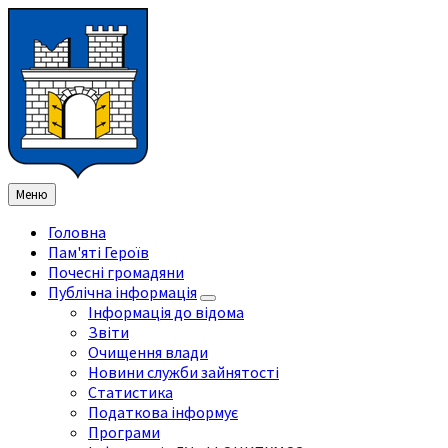
Перейти
Перейдіть
Перейдіть
Перейти
до
на
на
до
змісту
ліву
праву
нижнього
бічну
бічну
колонтитула
панель
панель
Меню
Головна
Пам'яті Героїв
Почесні громадяни
Публічна інформація
Інформація до відома
Звіти
Очищення влади
Новини служби зайнятості
Статистика
Податкова інформує
Програми