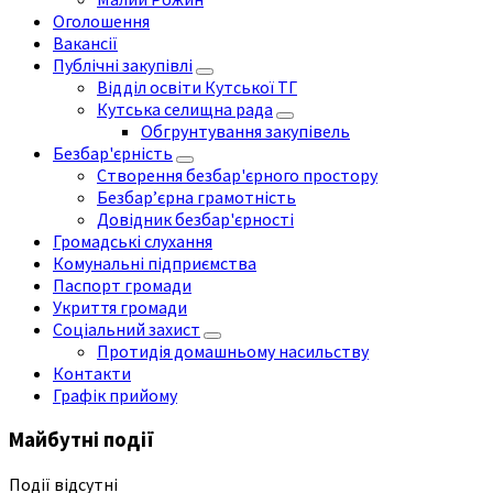
Оголошення
Вакансії
Публічні закупівлі
Відділ освіти Кутської ТГ
Кутська селищна рада
Обгрунтування закупівель
Безбар'єрність
Створення безбар'єрного простору
Безбар’єрна грамотність
Довідник безбар'єрності
Громадські слухання
Комунальні підприємства
Паспорт громади
Укриття громади
Соціальний захист
Протидія домашньому насильству
Контакти
Графік прийому
Майбутні події
Події відсутні