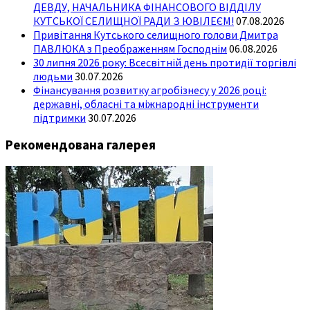
ДЕВДУ, НАЧАЛЬНИКА ФІНАНСОВОГО ВІДДІЛУ
КУТСЬКОЇ СЕЛИЩНОЇ РАДИ З ЮВІЛЕЄМ!
07.08.2026
Привітання Кутського селищного голови Дмитра
ПАВЛЮКА з Преображенням Господнім
06.08.2026
30 липня 2026 року: Всесвітній день протидії торгівлі
людьми
30.07.2026
Фінансування розвитку агробізнесу у 2026 році:
державні, обласні та міжнародні інструменти
підтримки
30.07.2026
Рекомендована галерея