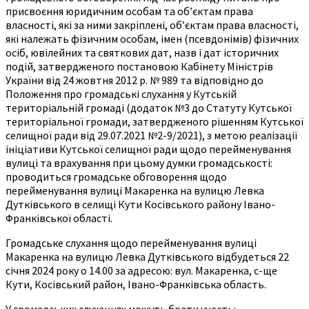
присвоєння юридичним особам та об’єктам права
власності, які за ними закріплені, об’єктам права власності,
які належать фізичним особам, імен (псевдонімів) фізичних
осіб, ювілейних та святкових дат, назв і дат історичних
подій, затвердженого постановою Кабінету Міністрів
України від 24 жовтня 2012 р. № 989 та відповідно до
Положення про громадські слухання у Кутській
територіальній громаді (додаток №3 до Статуту Кутської
територіальної громади, затвердженого рішенням Кутської
селищної ради від 29.07.2021 №2-9/2021), з метою реалізації
ініціативи Кутської селищної ради щодо перейменування
вулиці та врахування при цьому думки громадськості:
проводиться громадське обговорення щодо
перейменування вулиці Макаренка на вулицю Левка
Дутківського в селищі Кути Косівського району Івано-
Франківської області.
Громадське слухання щодо перейменування вулиці
Макаренка на вулицю Левка Дутківського відбудеться 22
січня 2024 року о 14.00 за адресою: вул. Макаренка, с-ще
Кути, Косівський район, Івано-Франківська область.
У громадських слуханнях можуть брати участь: