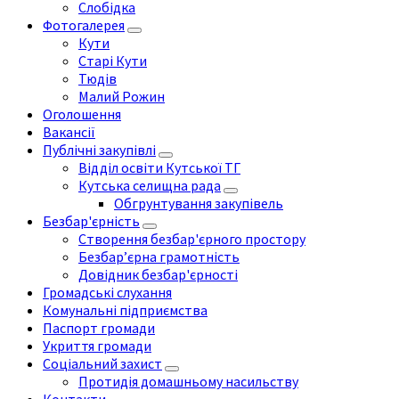
Слобідка
Фотогалерея
Кути
Старі Кути
Тюдів
Малий Рожин
Оголошення
Вакансії
Публічні закупівлі
Відділ освіти Кутської ТГ
Кутська селищна рада
Обгрунтування закупівель
Безбар'єрність
Створення безбар'єрного простору
Безбар’єрна грамотність
Довідник безбар'єрності
Громадські слухання
Комунальні підприємства
Паспорт громади
Укриття громади
Соціальний захист
Протидія домашньому насильству