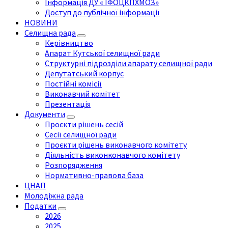
Інформація ДУ « ІФОЦКПХМОЗ»
Доступ до публічної інформації
НОВИНИ
Селищна рада
Керівництво
Апарат Кутської селищної ради
Структурні підрозділи апарату селищної ради
Депутатський корпус
Постійні комісії
Виконавчий комітет
Презентація
Документи
Проєкти рішень сесій
Сесії селищної ради
Проєкти рішень виконавчого комітету
Діяльність виконконавчого комітету
Розпорядження
Нормативно-правова база
ЦНАП
Молодіжна рада
Податки
2026
2025