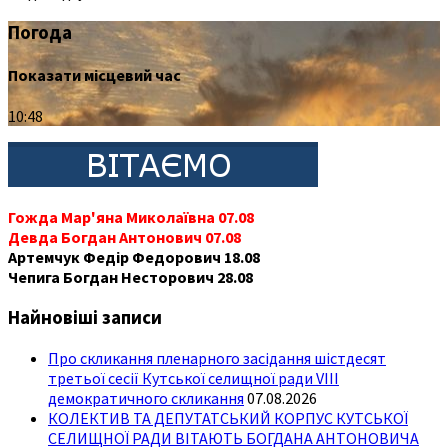
Погода
Показати місцевий час
10:48
Гожда Мар'яна Миколаївна 07.08
Девда Богдан Антонович 07.08
Артемчук Федір Федорович 18.08
Чепига Богдан Несторович 28.08
Найновіші записи
Про скликання пленарного засідання шістдесят
третьої сесії Кутської селищної ради VIII
демократичного скликання
07.08.2026
КОЛЕКТИВ ТА ДЕПУТАТСЬКИЙ КОРПУС КУТСЬКОЇ
СЕЛИЩНОЇ РАДИ ВІТАЮТЬ БОГДАНА АНТОНОВИЧА