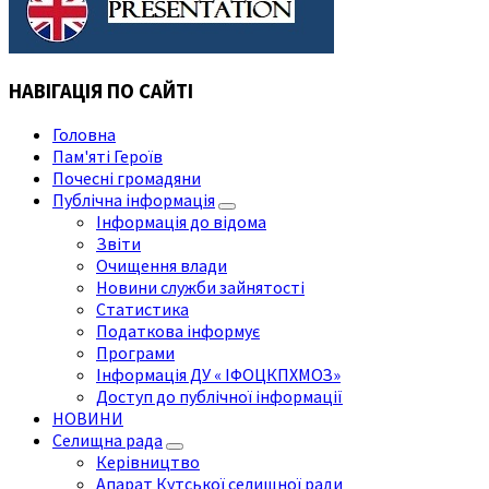
НАВІГАЦІЯ ПО САЙТІ
Головна
Пам'яті Героїв
Почесні громадяни
Публічна інформація
Інформація до відома
Звіти
Очищення влади
Новини служби зайнятості
Статистика
Податкова інформує
Програми
Інформація ДУ « ІФОЦКПХМОЗ»
Доступ до публічної інформації
НОВИНИ
Селищна рада
Керівництво
Апарат Кутської селищної ради